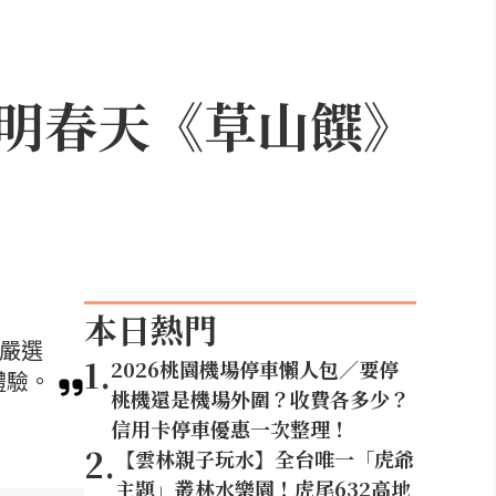
明春天《草山饌》
本日熱門
。嚴選
1
.
2026桃園機場停車懶人包／要停
體驗。
桃機還是機場外圍？收費各多少？
信用卡停車優惠一次整理！
2
.
【雲林親子玩水】全台唯一「虎爺
主題」叢林水樂園！虎尾632高地