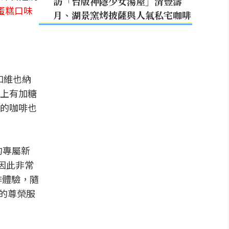
訪「台版神隱少女湯屋」清豐濤
蛋糕口味
月、湖景窯烤披薩與人氣私宅咖啡
和維也納
上有加糖
的咖啡也
的專屬新
，因此非常
啡體驗，隨
面的尊榮服