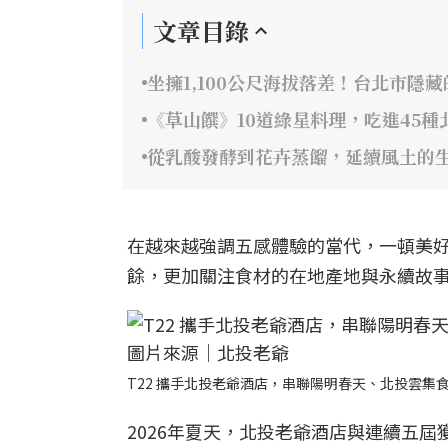
文章目錄
坐擁1,100公尺海拔落差！台北市隱
《草山饌》10道綠星料理，吃進45種
從乳酸發酵到花卉蒸餾，延續風土的
在越來越強調五感體驗的當代，一頓美
餘，更加關注食材的在地產地與永續故
T22 攜手北投老爺酒店，串聯陽明春天、北投雲
2026年夏天，北投老爺酒店與連續五