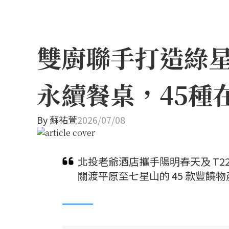
雙廚聯手打造綠
永續餐桌，45種
By
蘇祐萱
2026/07/08
北投老爺酒店攜手陽明春天及 T
關渡平原至七星山的 45 款豐