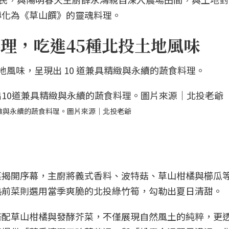
轉化為《草山饌》的靈魂料理。
料理，吃進45種北投土地風味
地風味，呈現出 10 道兼具精緻與永續的蔬食料理。
精緻與永續的蔬食料理。圖片來源｜北投老爺
菜揭開序幕，主廚將義式香料、波特菇、草山柑橘與櫛瓜
熱前菜則選用當季爽脆的北投綠竹筍，勾勒出夏日清甜。
搭配草山柑橘與發酵芥菜，不僅展現自然風土的純粹，更