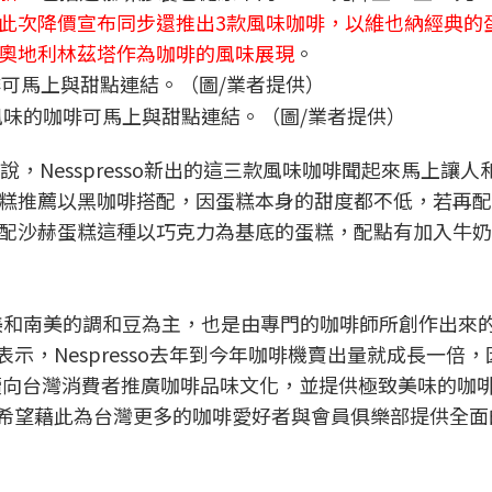
此次降價宣布同步還推出3款風味咖啡，以維也納經典的
奧地利林茲塔作為咖啡的風味展現
。
味的咖啡可馬上與甜點連結。（圖/業者提供）
，Nesspresso新出的這三款風味咖啡聞起來馬上讓人
糕推薦以黑咖啡搭配，因蛋糕本身的甜度都不低，若再配
配沙赫蛋糕這種以巧克力為基底的蛋糕，配點有加入牛奶
啡以中美和南美的調和豆為主，也是由專門的咖啡師所創作出來
鎔表示，Nespresso去年到今年咖啡機賣出量就成長一倍
持續向台灣消費者推廣咖啡品味文化，並提供極致美味的咖
，我們希望藉此為台灣更多的咖啡愛好者與會員俱樂部提供全