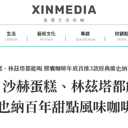
生活
藝術文化
專題
欣觀
Lifestyle
Art Pulse
Special Issue
Notes
糕、林茲塔都能喝 膠囊咖啡年底首推3款經典維也
沙赫蛋糕、林茲塔都
也納百年甜點風味咖