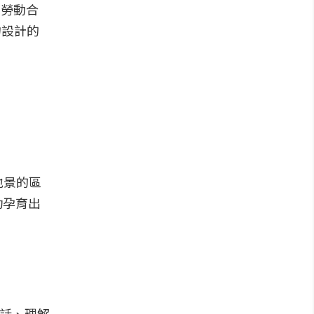
育勞動合
物設計的
地景的區
功孕育出
對話、理解