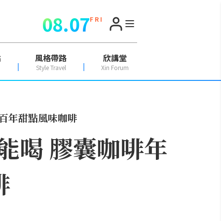
08.07
F R I
點
風格帶路
欣講堂
Style Travel
Xin Forum
納百年甜點風味咖啡
能喝 膠囊咖啡年
啡