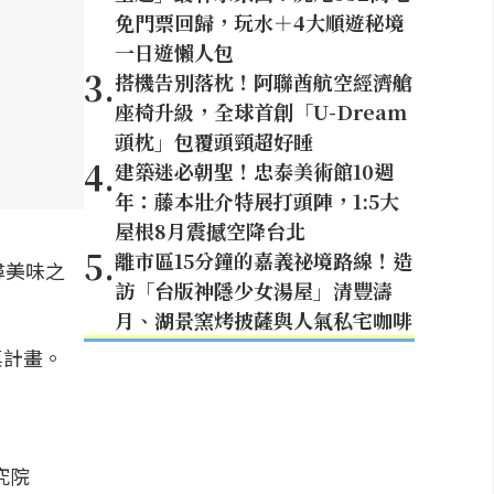
免門票回歸，玩水＋4大順遊秘境
一日遊懶人包
3
.
搭機告別落枕！阿聯酋航空經濟艙
座椅升級，全球首創「U-Dream
頭枕」包覆頭頸超好睡
4
.
建築迷必朝聖！忠泰美術館10週
年：藤本壯介特展打頭陣，1:5大
屋根8月震撼空降台北
5
.
離市區15分鐘的嘉義祕境路線！造
尋美味之
訪「台版神隱少女湯屋」清豐濤
月、湖景窯烤披薩與人氣私宅咖啡
究院