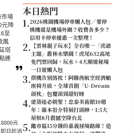
本日熱門
級市場
1
.
2026桃園機場停車懶人包／要停
0元降
桃機還是機場外圍？收費各多少？
16至
信用卡停車優惠一次整理！
款風
2
.
【雲林親子玩水】全台唯一「虎爺
茲塔
主題」叢林水樂園！虎尾632高地
點連
免門票回歸，玩水＋4大順遊秘境
一日遊懶人包
3
.
搭機告別落枕！阿聯酋航空經濟艙
座椅升級，全球首創「U-Dream
頭枕」包覆頭頸超好睡
4
.
建築迷必朝聖！忠泰美術館10週
年：藤本壯介特展打頭陣，1:5大
屋根8月震撼空降台北
8800元
5
.
離市區15分鐘的嘉義祕境路線！造
，即日起消