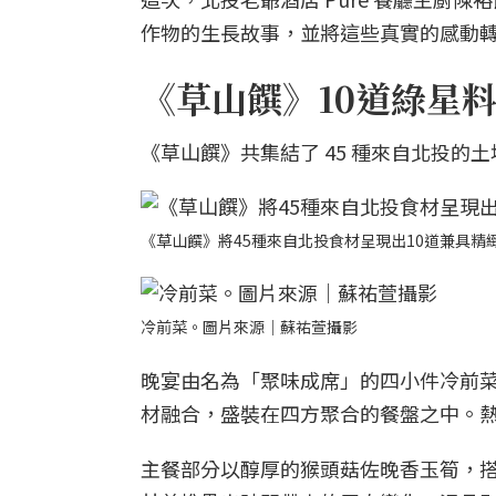
作物的生長故事，並將這些真實的感動
《草山饌》10道綠星
《草山饌》共集結了 45 種來自北投的土
《草山饌》將45種來自北投食材呈現出10道兼具
冷前菜。圖片來源｜蘇祐萱攝影
晚宴由名為「聚味成席」的四小件冷前
材融合，盛裝在四方聚合的餐盤之中。
主餐部分以醇厚的猴頭菇佐晚香玉筍，