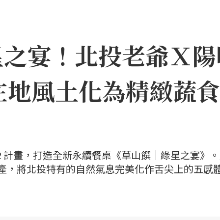
星之宴！北投老爺Ｘ陽
在地風土化為精緻蔬食
22 計畫，打造全新永續餐桌《草山饌｜綠星之宴》
饒物產，將北投特有的自然氣息完美化作舌尖上的五感