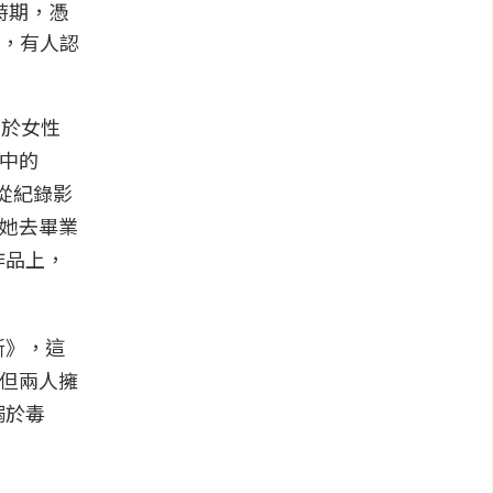
飛時期，憑
，有人認
出屬於女性
象中的
。從紀錄影
請她去畢業
作品上，
斯》，這
代，但兩人擁
溺於毒