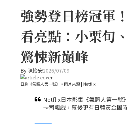
強勢登日榜冠軍！N
看亮點：小栗旬
驚悚新巔峰
By
陳怡安
2026/07/09
日劇《氣體人第一號》。圖片來源 | Netflix
Netflix日本影集《氣體人第
卡司飆戲，幕後更有日韓黃金團隊