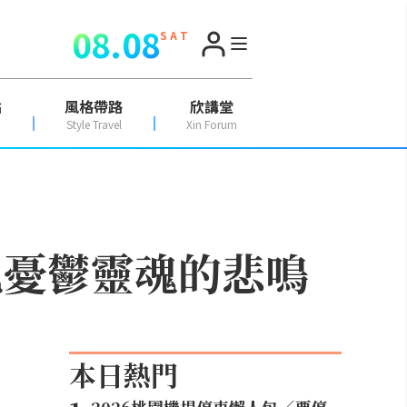
08.08
S A T
點
風格帶路
欣講堂
Style Travel
Xin Forum
見憂鬱靈魂的悲鳴
本日熱門