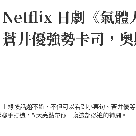
etflix 日劇《氣體
、蒼井優強勢卡司，奧
一號》上線後話題不斷，不但可以看到小栗旬、蒼井優
聯手打造，5 大亮點帶你一窺這部必追的神劇。