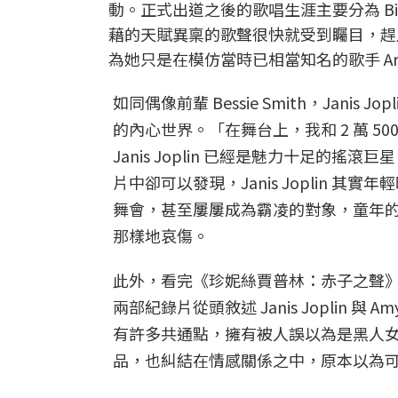
動。正式出道之後的歌唱生涯主要分為 Big Br
藉的天賦異稟的歌聲很快就受到矚目，趕
為她只是在模仿當時已相當知名的歌手 Aretha
如同偶像前輩 Bessie Smith，Jan
的內心世界。「在舞台上，我和 2 萬 
Janis Joplin 已經是魅力十足的搖
片中卻可以發現，Janis Joplin
舞會，甚至屢屢成為霸凌的對象，童年
那樣地哀傷。
此外，看完《珍妮絲賈普林：赤子之聲
兩部紀錄片從頭敘述 Janis Joplin 
有許多共通點，擁有被人誤以為是黑人
品，也糾結在情感關係之中，原本以為可