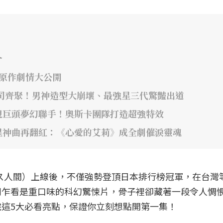
介
年原作劇情大公開
司齊聚！男神造型大崩壞、最強星三代驚豔出道
視巨頭夢幻聯手！奧斯卡團隊打造超強特效
星神曲再翻紅：《心愛的艾莉》成全劇催淚靈魂
》（ガス人間）上線後，不僅強勢登頂日本排行榜冠軍，在台灣
劇乍看是重口味的科幻驚悚片，骨子裡卻藏著一段令人惆
這5大必看亮點，保證你立刻想點開第一集！