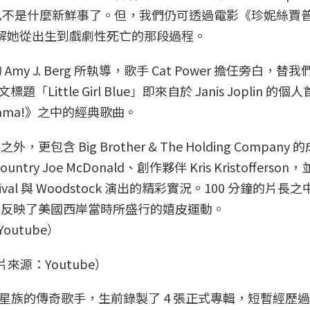
己不是什麼新鮮事了。但，我們仍可透過電影《珍妮絲賈
Blue），理解她從出生到戲劇性死亡的那段過程。
 J. Berg 所執導，歌手 Cat Power 擔任旁白，替我
題「Little Girl Blue」即來自於 Janis Joplin 的
gain Mama!》之中的經典歌曲。
外，更包含 Big Brother & The Holding Company
 Country Joe McDonald、創作夥伴 Kris Kristofferso
p Festival 與 Woodstock 演出的精彩實況。100 分鐘的片
奇一生，也反映了美國西岸當時所盛行的嬉皮運動。
片來源：Youtube）
星族的傳奇歌手，生前錄製了 4 張正式專輯，短暫經歷