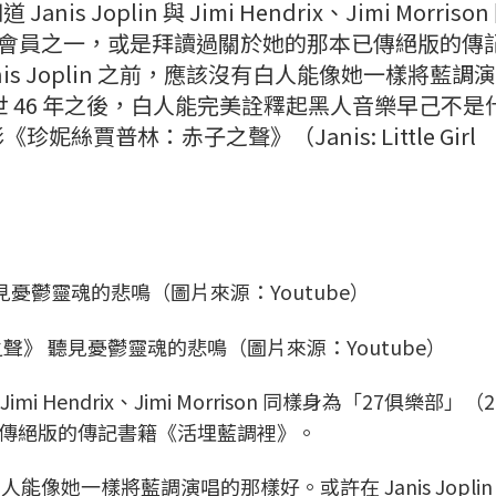
s Joplin 與 Jimi Hendrix、Jimi Morriso
b）的會員之一，或是拜讀過關於她的那本已傳絕版的傳
is Joplin 之前，應該沒有白人能像她一樣將藍調
in 逝世 46 年之後，白人能完美詮釋起黑人音樂早己不是
賈普林：赤子之聲》（Janis: Little Girl
》 聽見憂鬱靈魂的悲鳴（圖片來源：Youtube）
imi Hendrix、Jimi Morrison 同樣身為「27俱樂部」（2
傳絕版的傳記書籍《活埋藍調裡》。
有白人能像她一樣將藍調演唱的那樣好。或許在 Janis Joplin 