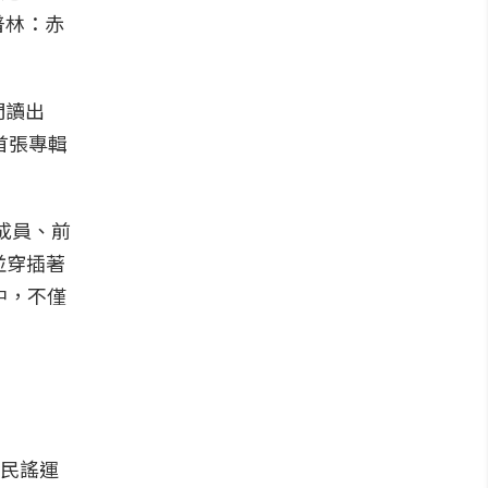
普林：赤
們讀出
個人首張專輯
 的成員、前
n，並穿插著
長之中，不僅
過民謠運