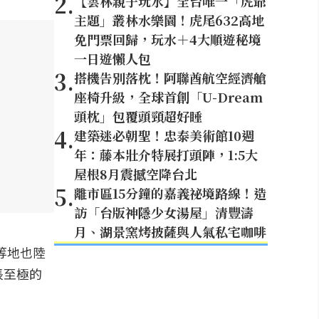
2
.
【雲林親子玩水】全台唯一「虎爺
主題」叢林水樂園！虎尾632高地
免門票回歸，玩水＋4大順遊秘境
一日遊懶人包
3
.
搭機告別落枕！阿聯酋航空經濟艙
座椅升級，全球首創「U-Dream
頭枕」包覆頭頸超好睡
4
.
建築迷必朝聖！忠泰美術館10週
年：藤本壯介特展打頭陣，1:5大
屋根8月震撼空降台北
5
.
離市區15分鐘的嘉義祕境路線！造
訪「台版神隱少女湯屋」清豐濤
月、湖景窯烤披薩與人氣私宅咖啡
等地也陸
悵至極的