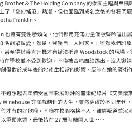
other & The Holding Company 的樂團主唱與單
上了「迷幻搖滾」熱潮，但也面臨到成名之後的各種問題
 Franklin。
is Joplin 也擁有雙性戀傾向，他們都用充滿力量個歌聲吟唱
5000 名觀眾做愛，然後，我獨自一人回家。」雖然我們印
滾巨星，甚至得搭乘直升機才有辦法抵達 Woodstock 的現場
 其實年輕時在學校並不受到歡迎，不僅被合唱團給踢出，沒人邀
的創傷對於成年後的她產生相當的影響，反映在她的藝術
》不難想起去年備受國際影展好評的音樂紀錄片《艾美懷
與 Amy Winehouse 充滿戲劇化的人生，雖然活躍於不同年
女伶才有的好歌喉，同樣在校園格格不入、離經叛道並沉
以重頭來過，最後皆在 27 歲時離開人世……