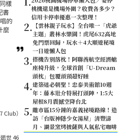
1
.
2026桃園機場停車懶人包／要停
n 同樣
桃機還是機場外圍？收費各多少？
記書
信用卡停車優惠一次整理！
演唱的
2
.
【雲林親子玩水】全台唯一「虎爺
什麼
主題」叢林水樂園！虎尾632高地
免門票回歸，玩水＋4大順遊秘境
一日遊懶人包
3
.
搭機告別落枕！阿聯酋航空經濟艙
座椅升級，全球首創「U-Dream
頭枕」包覆頭頸超好睡
4
.
建築迷必朝聖！忠泰美術館10週
年：藤本壯介特展打頭陣，1:5大
屋根8月震撼空降台北
5
.
離市區15分鐘的嘉義祕境路線！造
7 Club）
訪「台版神隱少女湯屋」清豐濤
月、湖景窯烤披薩與人氣私宅咖啡
逝世 46