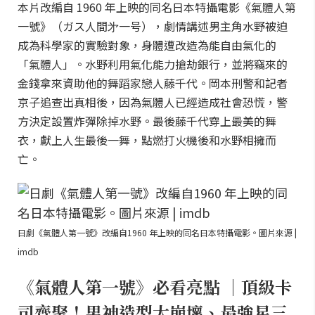
本片改編自 1960 年上映的同名日本特攝電影《氣體人第
一號》（ガス人間㐧一号），劇情講述男主角水野被迫
成為科學家的實驗對象，身體遭改造為能自由氣化的
「氣體人」。水野利用氣化能力搶劫銀行，並將竊來的
金錢拿來資助他的舞蹈家戀人藤千代。岡本刑警和記者
京子追查出真相後，因為氣體人已經造成社會恐慌，警
方決定設置炸彈除掉水野。最後藤千代穿上最美的舞
衣，獻上人生最後一舞，點燃打火機後和水野相擁而
亡。
日劇《氣體人第一號》改編自1960 年上映的同名日本特攝電影。圖片來源 |
imdb
《氣體人第一號》必看亮點 ｜頂級卡
司齊聚！男神造型大崩壞、最強星三