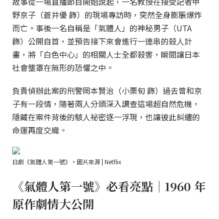
故事從一場直播節目開始說起，一名教授在接受記者甲
野京子（蒼井優 飾）的現場專訪時，突然全身膨脹爆炸
而亡。事後一名自稱是「氣體人」的神秘男子（UTA
飾）公開自首，並預告接下來會進行一連串的殺人計
畫，將「白色中心」的相關人士全都殺害，瞬間讓日本
社會壟罩在無形的恐懼之中。
負責偵辦此案的刑警岡本賢治（小栗旬 飾）過去曾和京
子有一段情，隨著兩人分頭深入調查這場超自然危機，
隱藏在案件背後的駭人祕密逐一浮現，也讓彼此糾纏的
命運再度交織。
日劇《氣體人第一號》。圖片來源 | Netflix
《氣體人第一號》必看亮點｜1960 年
原作劇情大公開