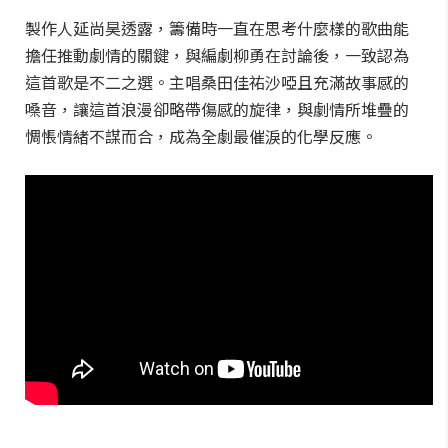
製作人延尚昊透露，籌備時一直在思考什麼樣的歌曲能
擔任推動劇情的關鍵，與編劇柳勇在討論後，一致認為
這首歌是不二之選。主唱桑田佳祐沙啞且充滿故事感的
嗓音，讓這首浪漫卻略帶傷感的旋律，與劇情所堆疊的
惆悵情緒不謀而合，成為全劇最催淚的化學反應。