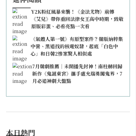
Y2K粉紅風暴來襲！《金法尤物》前傳
《艾兒》帶你重回法律女王高中時期，致敬
原版彩蛋、必看亮點一次看
《氣體人第一號》有原型案件？韓版納粹集
中營、黑道找的核電奴隸，起底「白色中
心」和日韓2慘案驚人相似處
7月韓劇推薦｜未開播先封神！南柱赫回歸
新作《鬼謎東宮》攜手盧允瑞勇闖鬼界，7
月必追神劇大盤點
本日熱門