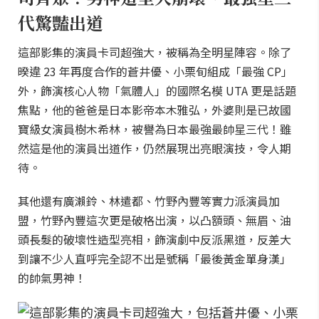
代驚豔出道
這部影集的演員卡司超強大，被稱為全明星陣容。除了
暌違 23 年再度合作的蒼井優、小栗旬組成「最強 CP」
外，飾演核心人物「氣體人」的國際名模 UTA 更是話題
焦點，他的爸爸是日本影帝本木雅弘，外婆則是已故國
寶級女演員樹木希林，被譽為日本最強最帥星三代！雖
然這是他的演員出道作，仍然展現出亮眼演技，令人期
待。
其他還有廣瀨鈴、林遣都、竹野內豐等實力派演員加
盟，竹野內豐這次更是破格出演，以凸額頭、無眉、油
頭長髮的破壞性造型亮相，飾演劇中反派黑道，反差大
到讓不少人直呼完全認不出是號稱「最後黃金單身漢」
的帥氣男神！