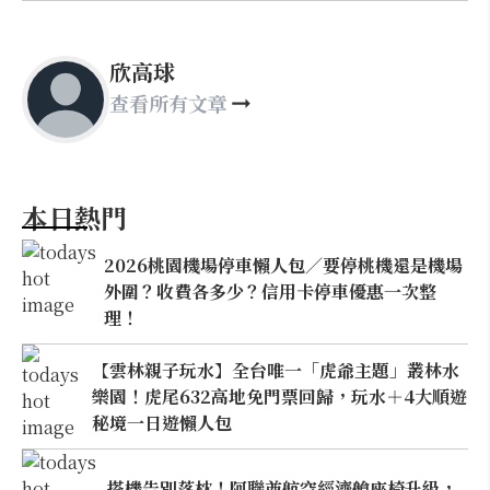
欣高球
查看所有文章
本日熱門
2026桃園機場停車懶人包／要停桃機還是機場
外圍？收費各多少？信用卡停車優惠一次整
理！
【雲林親子玩水】全台唯一「虎爺主題」叢林水
樂園！虎尾632高地免門票回歸，玩水＋4大順遊
秘境一日遊懶人包
搭機告別落枕！阿聯酋航空經濟艙座椅升級，