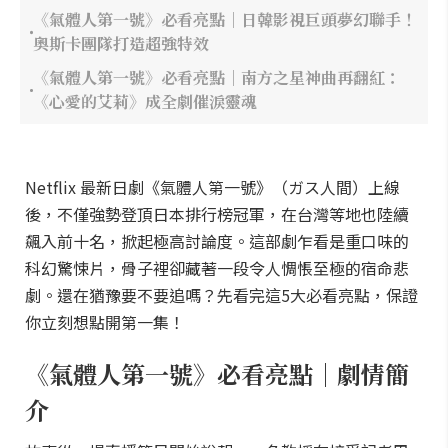
《氣體人第一號》必看亮點｜日韓影視巨頭夢幻聯手！
奧斯卡團隊打造超強特效
《氣體人第一號》必看亮點｜南方之星神曲再翻紅：
《心愛的艾莉》成全劇催淚靈魂
Netflix 最新日劇《氣體人第一號》（ガス人間）上線
後，不僅強勢登頂日本排行榜冠軍，在台灣等地也陸續
飆入前十名，掀起極高討論度。這部劇乍看是重口味的
科幻驚悚片，骨子裡卻藏著一段令人惆悵至極的宿命悲
劇。還在猶豫要不要追嗎？先看完這5大必看亮點，保證
你立刻想點開第一集！
《氣體人第一號》必看亮點｜劇情簡
介