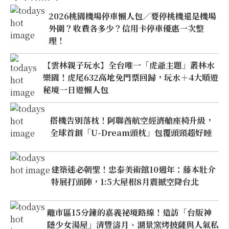
2026桃園機場停車懶人包／要停桃機還是機場
外圍？收費各多少？信用卡停車優惠一次整
理！
【雲林親子玩水】全台唯一「虎爺主題」叢林水
樂園！虎尾632高地免門票回歸，玩水＋4大順遊
秘境一日遊懶人包
搭機告別落枕！阿聯酋航空經濟艙座椅升級，
全球首創「U-Dream頭枕」包覆頭頸超好睡
建築迷必朝聖！忠泰美術館10週年：藤本壯介
特展打頭陣，1:5大屋根8月震撼空降台北
離市區15分鐘的嘉義祕境路線！造訪「台版神
隱少女湯屋」清豐濤月、湖景窯烤披薩與人氣私