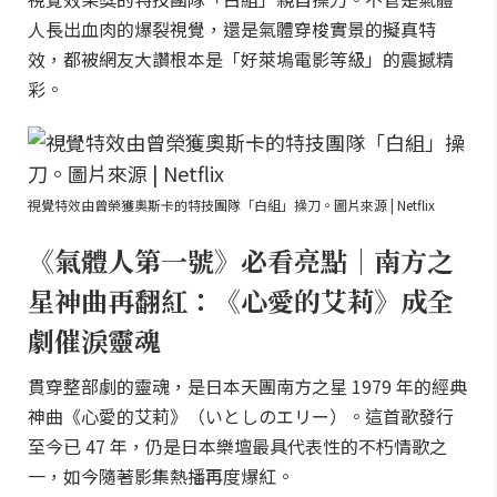
人長出血肉的爆裂視覺，還是氣體穿梭實景的擬真特
效，都被網友大讚根本是「好萊塢電影等級」的震撼精
彩。
視覺特效由曾榮獲奧斯卡的特技團隊「白組」操刀。圖片來源 | Netflix
《氣體人第一號》必看亮點｜南方之
星神曲再翻紅：《心愛的艾莉》成全
劇催淚靈魂
貫穿整部劇的靈魂，是日本天團南方之星 1979 年的經典
神曲《心愛的艾莉》（いとしのエリー）。這首歌發行
至今已 47 年，仍是日本樂壇最具代表性的不朽情歌之
一，如今隨著影集熱播再度爆紅。