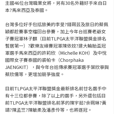
主國46位台灣職業女將，另有30名外籍好手來自日
本?馬來西亞及泰國。
台灣多位好手包括旅美的李旻?錢珮芸及旅日的蔡佩
穎都趁賽事空檔回台參賽，加上今年台巡賽老爺女
子賽冠軍林子麒（目前TLPGA太平洋聯盟獎金排名
暫居第一）?歡樂友緣賽冠軍陳依妏?建大輪胎盃冠
軍選手馬來西亞的許莉欣（Michelle KOH）及中悅
國際女子賽泰國的裘帕卡（Chorphaka
JAENGKIT），與今年台巡傳承賽冠軍選手葉欣寧與
蔡欣儒等，更增加競爭強度。
目前TLPGA太平洋聯盟獎金最新排名前廿名選手中
有十三位都參賽，除了以上的選手，另外還包括目
前TLPGA太平洋聯盟排名前茅的陳宇茹?余珮琳?黃
靖?陳孟竺?陳敏柔及潘彥伶等，也將逐冠。