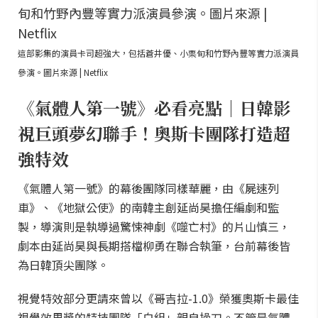
這部影集的演員卡司超強大，包括蒼井優、小栗旬和竹野內豐等實力派演員
參演。圖片來源 | Netflix
《氣體人第一號》必看亮點｜日韓影
視巨頭夢幻聯手！奧斯卡團隊打造超
強特效
《氣體人第一號》的幕後團隊同樣華麗，由《屍速列
車》、《地獄公使》的南韓主創延尚昊擔任編劇和監
製，導演則是執導過驚悚神劇《噬亡村》的片山慎三，
劇本由延尚昊與長期搭檔柳勇在聯合執筆，台前幕後皆
為日韓頂尖團隊。
視覺特效部分更請來曾以《哥吉拉-1.0》榮獲奧斯卡最佳
視覺效果獎的特技團隊「白組」親自操刀。不管是氣體