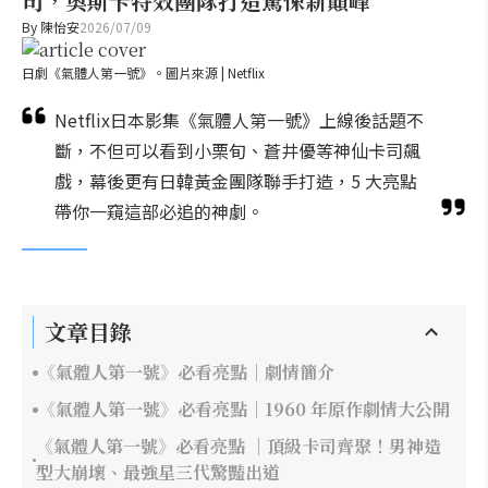
司，奧斯卡特效團隊打造驚悚新巔峰
By
陳怡安
2026/07/09
日劇《氣體人第一號》。圖片來源 | Netflix
Netflix日本影集《氣體人第一號》上線後話題不
斷，不但可以看到小栗旬、蒼井優等神仙卡司飆
戲，幕後更有日韓黃金團隊聯手打造，5 大亮點
帶你一窺這部必追的神劇。
文章目錄
《氣體人第一號》必看亮點｜劇情簡介
《氣體人第一號》必看亮點｜1960 年原作劇情大公開
《氣體人第一號》必看亮點 ｜頂級卡司齊聚！男神造
型大崩壞、最強星三代驚豔出道