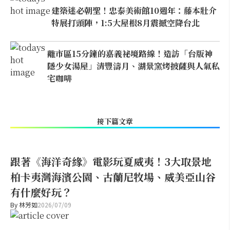
建築迷必朝聖！忠泰美術館10週年：藤本壯介
特展打頭陣，1:5大屋根8月震撼空降台北
離市區15分鐘的嘉義祕境路線！造訪「台版神
隱少女湯屋」清豐濤月、湖景窯烤披薩與人氣私
宅咖啡
接下篇文章
跟著《海洋奇緣》電影玩夏威夷！3大取景地
柏卡夷灣海濱公園、古蘭尼牧場、威美亞山谷
有什麼好玩？
By
林芳如
2026/07/09