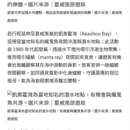
旅客可參加獨木舟體驗，親自感受莫娜乘風破浪的樂趣。圖片來源｜夏威夷
旅遊局
若行程延伸至夏威夷島的凱奧霍灣（Keauhou Bay），
這裡是當地知名的魔鬼魚夜間浮潛與潛水地點；此活動
自 1980 年代起發展，透過水下燈光吸引浮游生物聚集，
進而吸引蝠鱝（manta ray）夜間前來覓食，讓遊客有機
會近距離觀察其在海中游動的身影。旅客安排一趟蝠鱝
夜間觀察，如同遇見電影中化身蝠鱝、守護莫娜的塔拉
祖母，能為海島假期增添難忘體驗。
凱奧霍灣為當地知名的潛水地點，有機會與魔鬼魚共游。圖片來源｜夏威夷
旅遊局