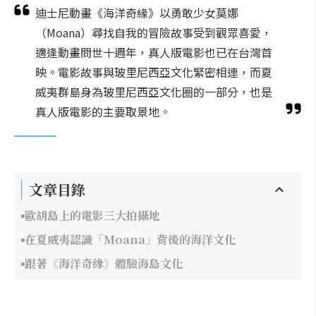
迪士尼動畫《海洋奇緣》以勇敢少女莫娜
（Moana）尋找自我的冒險故事受到觀眾喜愛，
適逢動畫問世十週年，真人版電影也已在台灣首
映。電影故事與玻里尼西亞文化緊密相連，而夏
威夷群島身為玻里尼西亞文化圈的一部分，也是
真人版電影的主要取景地。
文章目錄
歐胡島上的電影三大拍攝地
在夏威夷認識「Moana」背後的海洋文化
跟著《海洋奇緣》體驗海島文化