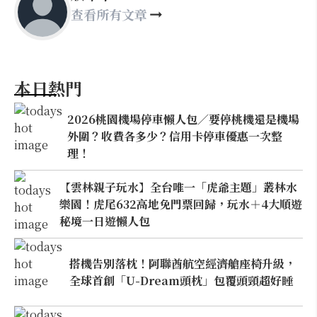
查看所有文章
本日熱門
2026桃園機場停車懶人包／要停桃機還是機場
外圍？收費各多少？信用卡停車優惠一次整
理！
【雲林親子玩水】全台唯一「虎爺主題」叢林水
樂園！虎尾632高地免門票回歸，玩水＋4大順遊
秘境一日遊懶人包
搭機告別落枕！阿聯酋航空經濟艙座椅升級，
全球首創「U-Dream頭枕」包覆頭頸超好睡