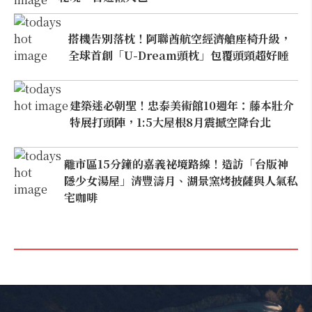
搭機告別落枕！阿聯酋航空經濟艙座椅升級，
全球首創「U-Dream頭枕」包覆頭頸超好睡
建築迷必朝聖！忠泰美術館10週年：藤本壯介
特展打頭陣，1:5大屋根8月震撼空降台北
離市區15分鐘的嘉義祕境路線！造訪「台版神
隱少女湯屋」清豐濤月、湖景窯烤披薩與人氣私
宅咖啡