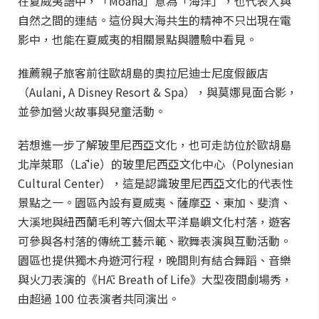
在夏威夷語中，「Moana」意為「海洋」，也代表人與
自然之間的連結。這份與大海共生的精神不只出現在電
影中，也能在夏威夷的相關景點與體驗中看見。
推薦親子旅客前往歐胡島的奧拉尼迪士尼度假飯店
（Aulani, A Disney Resort & Spa），與莫娜見面合影，
並參加營火故事與兒童活動。
若想進一步了解玻里尼西亞文化，也可走訪位於歐胡島
北岸萊耶（Lāʻie）的玻里尼西亞文化中心（Polynesian
Cultural Center），這是認識玻里尼西亞文化的代表性
景點之一。園區內設有夏威夷、薩摩亞、東加、斐濟、
大溪地與紐西蘭毛利等六個太平洋島嶼文化村落，遊客
可參與各村落的傳統工藝示範、歌舞表演與互動活動。
園區也提供獨木舟遊河行程，晚間則有結合舞蹈、音樂
與火刀表演的《HĀ: Breath of Life》大型夜間劇場秀，
由超過 100 位表演者共同演出。