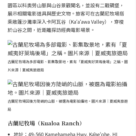
園區以科奧勞山脈與山谷景觀聞名，並設有二戰碉堡，
展示相關電影道具與歷史文物。旅客可在古蘭尼牧場搭
乘敞篷沙灘車深入卡阿瓦谷（Kaʻaʻawa Valley），穿梭
於山谷之間，近距離探訪經典電影場景。
古蘭尼牧場為多部電影、影集取景地，素有「夏威夷好萊塢後場」之稱。圖
片來源｜夏威夷旅遊局
古蘭尼牧場因後方陡峭的山脈，被選為電影拍攝地。圖片來源｜夏威夷旅遊
局
古蘭尼牧場（Kualoa Ranch）
地址：49-560 Kamehameha Hwy, Kāneʻohe, HI