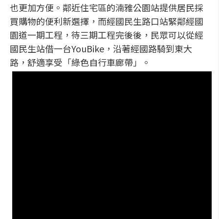
也更加方便。鄰近住宅區的湳雅公園站提供居民採
買購物的便利新選擇，而經國民生路口站緊鄰經國
園道一期工程，待三期工程完後後，民眾可以從經
國民生站借一台YouBike，沿著經國路騎到東大
路，舒適享受「綠色自行車廊帶」。