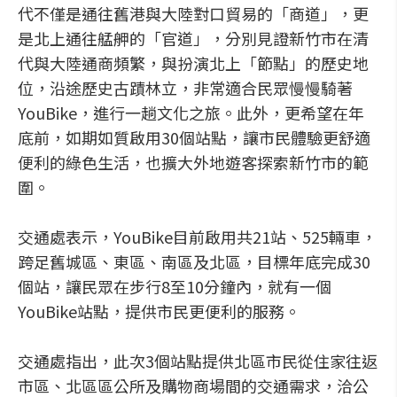
代不僅是通往舊港與大陸對口貿易的「商道」，更
是北上通往艋舺的「官道」，分別見證新竹市在清
代與大陸通商頻繁，與扮演北上「節點」的歷史地
位，沿途歷史古蹟林立，非常適合民眾慢慢騎著
YouBike，進行一趟文化之旅。此外，更希望在年
底前，如期如質啟用30個站點，讓市民體驗更舒適
便利的綠色生活，也擴大外地遊客探索新竹市的範
圍。
交通處表示，YouBike目前啟用共21站、525輛車，
跨足舊城區、東區、南區及北區，目標年底完成30
個站，讓民眾在步行8至10分鐘內，就有一個
YouBike站點，提供市民更便利的服務。
交通處指出，此次3個站點提供北區市民從住家往返
市區、北區區公所及購物商場間的交通需求，洽公