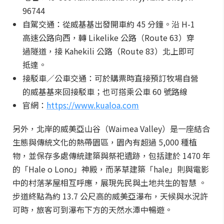
96744
自駕交通：從威基基出發開車約 45 分鐘。沿 H-1
高速公路向西，轉 Likelike 公路（Route 63）穿
過隧道，接 Kahekili 公路（Route 83）北上即可
抵達。
接駁車／公車交通：可於購票時直接預訂牧場自營
的威基基來回接駁車；也可搭乘公車 60 號路線
官網：
https://www.kualoa.com
另外，北岸的威美亞山谷（Waimea Valley）是一座結合
生態與傳統文化的熱帶園區，園內有超過 5,000 種植
物，並保存多處傳統建築與祭祀遺跡，包括建於 1470 年
的「Hale o Lono」神殿，而茅草建築「hale」則與電影
中的村落茅屋相互呼應，展現先民與土地共生的智慧 。
步道終點為約 13.7 公尺高的威美亞瀑布，天候與水況許
可時，旅客可到瀑布下方的天然水潭中暢遊。