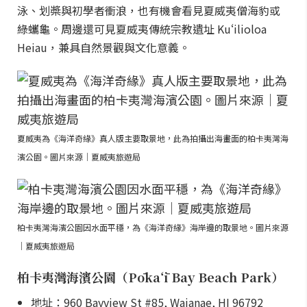
泳、划槳與初學者衝浪，也有機會看見夏威夷僧海豹或
綠蠵龜。周邊還可見夏威夷傳統宗教遺址 Kuʻilioloa
Heiau，兼具自然景觀與文化意義。
夏威夷為《海洋奇緣》真人版主要取景地，此為拍攝出海畫面的柏卡夷灣海
濱公園。圖片來源｜夏威夷旅遊局
柏卡夷灣海濱公園因水面平穩，為《海洋奇緣》海岸邊的取景地。圖片來源
｜夏威夷旅遊局
柏卡夷灣海濱公園（Pōkaʻī Bay Beach Park）
地址：960 Bayview St #85, Waianae, HI 96792