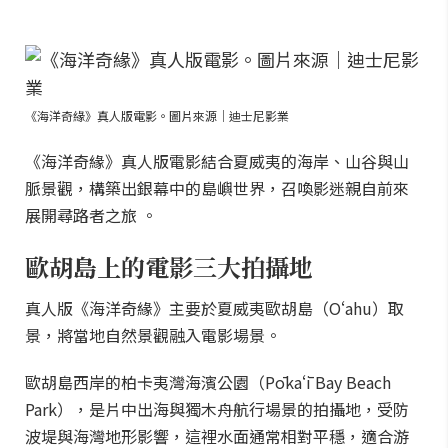
《海洋奇緣》真人版電影。圖片來源｜迪士尼影業
《海洋奇緣》真人版電影結合夏威夷的海岸、山谷與山
脈景觀，構築出銀幕中的島嶼世界，召喚影迷親自前來
展開尋路者之旅 。
歐胡島上的電影三大拍攝地
真人版《海洋奇緣》主要於夏威夷歐胡島（Oʻahu）取
景，將當地自然景觀融入電影場景。
歐胡島西岸的柏卡夷灣海濱公園（Pōkaʻī Bay Beach
Park），是片中出海與獨木舟航行場景的拍攝地，受防
波堤與海灣地形影響，這裡水面通常相對平穩，適合游