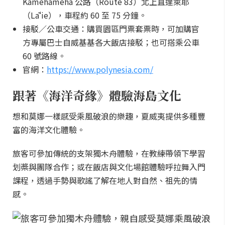
Kamehameha 公路（Route 83）北上直達萊耶
（Lāʻie），車程約 60 至 75 分鐘。
接駁／公車交通：購買園區門票套票時，可加購官
方專屬巴士自威基基各大飯店接駁；也可搭乘公車
60 號路線。
官網：
https://www.polynesia.com/
跟著《海洋奇緣》體驗海島文化
想和莫娜一樣感受乘風破浪的樂趣，夏威夷提供多種豐
富的海洋文化體驗。
旅客可參加傳統的支架獨木舟體驗，在教練帶領下學習
划槳與團隊合作；或在飯店與文化場館體驗呼拉舞入門
課程，透過手勢與歌謠了解在地人對自然、祖先的情
感。