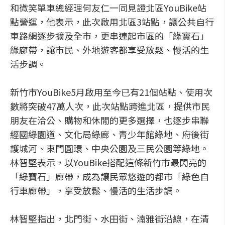
和微笑單車總經理何友仁一同見證北區YouBike站
點營運，他表示，此次啟用北區3站點，讓公共自行
車路網逐步擴及全市，更串連起市區的「綠寶石」
綠廊帶，讓市民、外地遊客都享受放鬆、慢活的生
活步調。
新竹市YouBike5月啟用至今已有21個站點、使用次
數將突破47萬人次，此次站點跨進北區，提供市民
朋友在洽公、購物和休閒的更多選擇，也逐步串聯
經國綠園道、文化局綠廊、青少年館綠地、府後街
護城河、東門圓環、中央公園及三民公園等綠地。
林智堅表示，以YouBike搭配這條新竹市最閃亮的
「綠寶石」廊帶，成為讓民眾悠遊的都市「綠色自
行車廊帶」，享受放鬆、慢活的生活步調。
林智堅指出，北門街、水田街、湳雅街沿線，在清