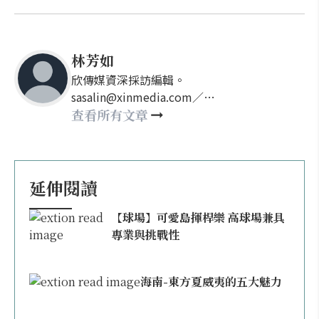
林芳如
欣傳媒資深採訪編輯。
sasalin@xinmedia.com／
happy21917@gmail.com
查看所有文章
延伸閱讀
【球場】可愛島揮桿樂 高球場兼具
專業與挑戰性
海南-東方夏威夷的五大魅力