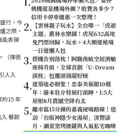
1
.
2026桃園機場停車懶人包／要停
桃機還是機場外圍？收費各多少？
信用卡停車優惠一次整理！
盛行，今
2
.
【雲林親子玩水】全台唯一「虎爺
烤爐之際，
主題」叢林水樂園！虎尾632高地
最能表現
免門票回歸，玩水＋4大順遊秘境
一日遊懶人包
3
.
搭機告別落枕！阿聯酋航空經濟艙
座椅升級，全球首創「U-Dream
常引人入
頭枕」包覆頭頸超好睡
4
.
建築迷必朝聖！忠泰美術館10週
年：藤本壯介特展打頭陣，1:5大
屋根8月震撼空降台北
5
.
離市區15分鐘的嘉義祕境路線！造
進入 餐飲
訪「台版神隱少女湯屋」清豐濤
月、湖景窯烤披薩與人氣私宅咖啡