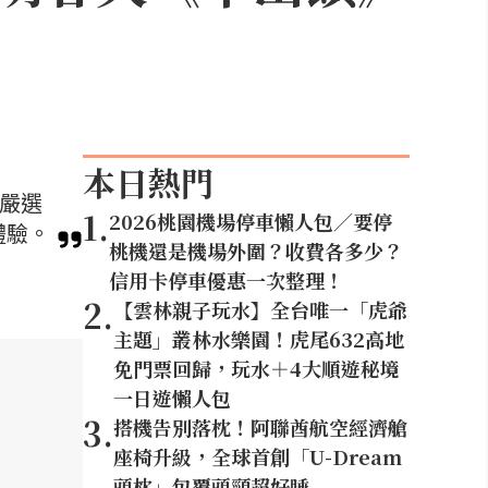
本日熱門
。嚴選
1
.
2026桃園機場停車懶人包／要停
體驗。
桃機還是機場外圍？收費各多少？
信用卡停車優惠一次整理！
2
.
【雲林親子玩水】全台唯一「虎爺
主題」叢林水樂園！虎尾632高地
免門票回歸，玩水＋4大順遊秘境
一日遊懶人包
3
.
搭機告別落枕！阿聯酋航空經濟艙
座椅升級，全球首創「U-Dream
頭枕」包覆頭頸超好睡