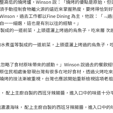
整高低的燒烤爐，Winson 說：「燒烤的優點是原始，
須手動控制食物離火源的遠近來掌握熟度，要烤得恰到好
son，過去工作都以Fine Dining 為主，他說：「﹁
自一一細選，這也是有別以往的經驗。」
水煮蛋等製成的一道前菜，上頭還灑上烤過的烏魚子，吃
忽略了食材原味帶來的感動。」Winson 說過去的餐飲
原住民相處後發現台灣有很多在地好食材，透過火烤吃來
燒烤的技法漸被重視，台灣也應該開始重新檢視這項老祖
濃濃海味， 配上主廚自製的西班牙辣腸醬，進入口中的