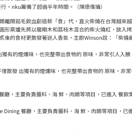
行，nku籌備了超過半年時間。（陳德偉攝）
類離開茹毛飲血創造新「食」代，直火柴燒在台灣越來越
使用圓形窯爐先將以龍眼木和荔枝木混合的柴火燒紅，放入
後的食材更散發著迷人香氣，主廚Winson說：「柴燒
不僅散發 出獨有的煙燻味，也完整帶出食物的 原味，非
ne Dining 餐廳，主要負責醬料、海 鮮、肉類等項目，已