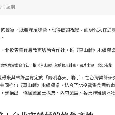
生命週期
好的餐宴，既要滿足味蕾，也得餵飽視覺。而現代人在追
事。
集食農教育勞動合作社，推《草山饌》永續餐桌計畫。圖片來源｜北投老爺
屆獲得米其林綠星肯定的「陽明春天」聯手，在台灣設計研
，共同推出《草山饌》永續餐桌，結合了北投雲集食農教
團隊，建構出一條涵蓋風土採集、內容策展、餐桌體驗到器