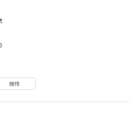
號
》
燒烤