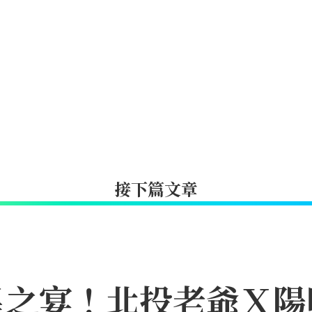
接下篇文章
星之宴！北投老爺Ｘ陽