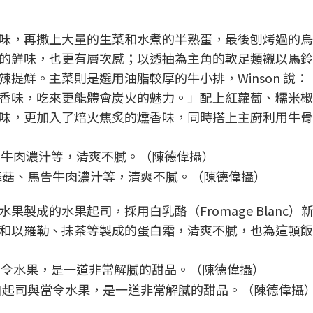
味，再撒上大量的生菜和水煮的半熟蛋，最後刨烤過的烏
的鮮味，也更有層次感；以透抽為主角的軟足類襯以馬鈴
提鮮。主菜則是選用油脂較厚的牛小排，Winson 說：
香味，吃來更能體會炭火的魅力。」配上紅蘿蔔、糯米椒
味，更加入了焙火焦炙的燻香味，同時搭上主廚利用牛骨
舞菇、馬告牛肉濃汁等，清爽不膩。（陳德偉攝）
製成的水果起司，採用白乳酪（Fromage Blanc）
和以羅勒、抹茶等製成的蛋白霜，清爽不膩，也為這頓飯
白起司與當令水果，是一道非常解膩的甜品。（陳德偉攝