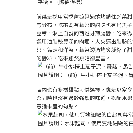
平衡。（陳德偉攝）
前菜是採用當季蘆筍經過燒烤鎖住蔬菜甜
勻分布，吃來既有蔬菜的甜味也有烏魚子
豆等，淋上自製的西班牙辣腸醬，吃來微辣
選用油脂較豐潤的肉類，大火逼出脂肪的
葉、舞菇和洋蔥，蔬菜透過烤炙凝縮了甜
的醬料，吃來雖然原始卻豐富。
圖片說明：（前）牛小排搭上茄子泥、
店內也有多樣甜點可供選擇，像是以當令水果
柔同時也沒有過於強烈的味道，搭配水果
意猶未盡的句點。
圖片說明：水果起司，使用質地細緻的