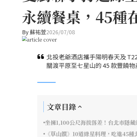
永續餐桌，45種
By
蘇祐萱
2026/07/08
北投老爺酒店攜手陽明春天及 T
關渡平原至七星山的 45 款豐
文章目錄
坐擁1,100公尺海拔落差！台北市隱
《草山饌》10道綠星料理，吃進45種