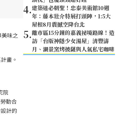
4
.
建築迷必朝聖！忠泰美術館10週
年：藤本壯介特展打頭陣，1:5大
屋根8月震撼空降台北
5
.
離市區15分鐘的嘉義祕境路線！造
尋美味之
訪「台版神隱少女湯屋」清豐濤
月、湖景窯烤披薩與人氣私宅咖啡
究院
育勞動合
物設計的