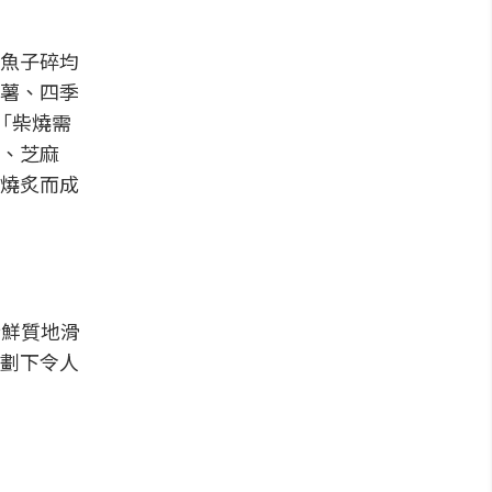
魚子碎均
薯、四季
「柴燒需
、芝麻
燒炙而成
新鮮質地滑
劃下令人
）