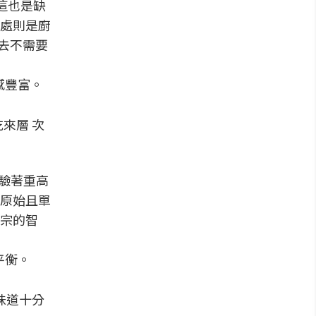
但這也是缺
處則是廚
過去不需要
來層 次
經驗著重高
原始且單
宗的智
味道十分