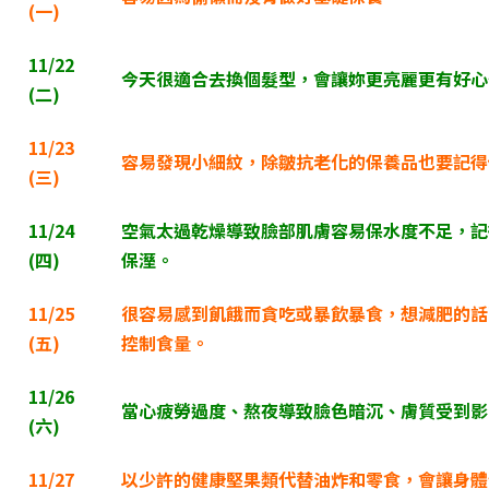
(
一)
11/22
今天很適合去換個髮型，會讓妳更亮麗更有好心
(
二)
11/23
容易發現小細紋，除皺抗老化的保養品也要記得
(
三)
11/24
空氣太過乾燥導致臉部肌膚容易保水度不足，記
(
四)
保溼。
11/25
很容易感到飢餓而貪吃或暴飲暴食，想減肥的話
(
五)
控制食量。
11/26
當心疲勞過度、熬夜導致臉色暗沉、膚質受到影
(
六)
11/27
以少許的健康堅果類代替油炸和零食，會讓身體