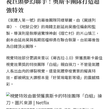
視巨頭夢幻聯手！奧斯卡團隊打造超
強特效
《氣體人第一號》的幕後團隊同樣華麗，由《屍速列
車》、《地獄公使》的南韓主創延尚昊擔任編劇和監
製，導演則是執導過驚悚神劇《噬亡村》的片山慎三，
劇本由延尚昊與長期搭檔柳勇在聯合執筆，台前幕後皆
為日韓頂尖團隊。
視覺特效部分更請來曾以《哥吉拉-1.0》榮獲奧斯卡最佳
視覺效果獎的特技團隊「白組」親自操刀。不管是氣體
人長出血肉的爆裂視覺，還是氣體穿梭實景的擬真特
效，都被網友大讚根本是「好萊塢電影等級」的震撼精
彩。