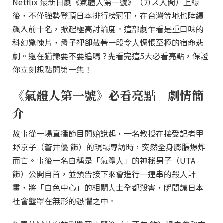
Netflix 最新日劇《氣體人第一號》（ガス人間）上線
後，不僅強勢登頂日本排行榜冠軍，在台灣等地也陸續
飆入前十名，掀起極高討論度。這部劇乍看是重口味的
科幻驚悚片，骨子裡卻藏著一段令人惆悵至極的宿命悲
劇。還在猶豫要不要追嗎？先看完這5大必看亮點，保證
你立刻想點開第一集！
《氣體人第一號》必看亮點｜劇情簡
介
故事從一場直播節目開始說起，一名教授在接受記者甲
野京子（蒼井優 飾）的現場專訪時，突然全身膨脹爆炸
而亡。事後一名自稱是「氣體人」的神秘男子（UTA
飾）公開自首，並預告接下來會進行一連串的殺人計
畫，將「白色中心」的相關人士全都殺害，瞬間讓日本
社會壟罩在無形的恐懼之中。