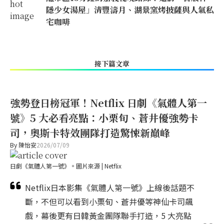
隱少女湯屋」清豐濤月、湖景窯烤披薩與人氣私
宅咖啡
接下篇文章
強勢登日榜冠軍！Netflix 日劇《氣體人第一
號》5 大必看亮點：小栗旬、蒼井優強勢卡
司，奧斯卡特效團隊打造驚悚新巔峰
By
陳怡安
2026/07/09
日劇《氣體人第一號》。圖片來源 | Netflix
Netflix日本影集《氣體人第一號》上線後話題不
斷，不但可以看到小栗旬、蒼井優等神仙卡司飆
戲，幕後更有日韓黃金團隊聯手打造，5 大亮點