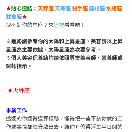
★
貼心連結
：
天秤座
天蠍座
射手座
魔羯座
水瓶座
雙魚座
★
找不到你的星座？來
這裡
看看吧！
※運勢請參考你的太陽和上昇星座，美容請以上昇
星座為主要依據，太陽星座為次要參考。
※個人美容保養諮詢請依照專業美容師、營養師或
醫師指示。
★天秤座
事業工作
這週的你過得還算輕鬆，懂得把一些不該你做的工
作或事情都給分散出去，讓你有偷得浮生半日閒的