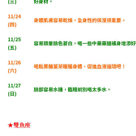
(
三)
好身材。
11/24
身體肌膚容易乾燥，全身性的保溼很重要。
(
四)
11/25
容易頭暈臉色蒼白，喝一些中藥藥膳補身增添好
(
五)
11/26
喝點黑糖薑茶暖暖身體、促進血液循環吧！
(
六)
11/27
臉部容易水腫，臨睡前別喝太多水。
(
日)
★雙魚座