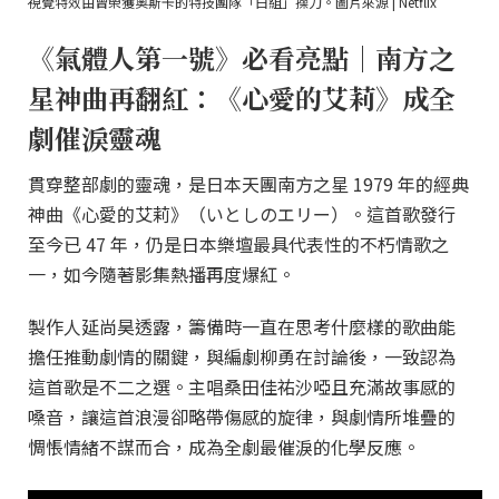
視覺特效由曾榮獲奧斯卡的特技團隊「白組」操刀。圖片來源 | Netflix
《氣體人第一號》必看亮點｜南方之
星神曲再翻紅：《心愛的艾莉》成全
劇催淚靈魂
貫穿整部劇的靈魂，是日本天團南方之星 1979 年的經典
神曲《心愛的艾莉》（いとしのエリー）。這首歌發行
至今已 47 年，仍是日本樂壇最具代表性的不朽情歌之
一，如今隨著影集熱播再度爆紅。
製作人延尚昊透露，籌備時一直在思考什麼樣的歌曲能
擔任推動劇情的關鍵，與編劇柳勇在討論後，一致認為
這首歌是不二之選。主唱桑田佳祐沙啞且充滿故事感的
嗓音，讓這首浪漫卻略帶傷感的旋律，與劇情所堆疊的
惆悵情緒不謀而合，成為全劇最催淚的化學反應。