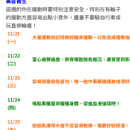
美容養生
這週的你在運動時要特別注意安全，特別在有輪子
的運動方面容易出點小意外，盡量不要騎自行車或
玩直排輪喔！
11/21
大量運動前記得做好暖身運動，以免造成運動傷
(
一)
11/22
當心疲勞過度、熬夜導致臉色暗沉、膚質受到影
(
二)
11/23
容易頭暈臉色蒼白，喝一些中藥藥膳補身增添好
(
三)
11/24
喝點黑糖薑茶暖暖身體、促進血液循環吧！
(
四)
11/25
臉部肌膚保水度不足容易乾燥，需要好好保溼。
(
五)