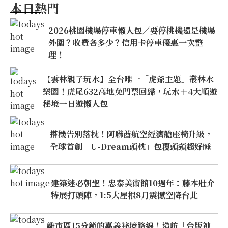
本日熱門
2026桃園機場停車懶人包／要停桃機還是機場
外圍？收費各多少？信用卡停車優惠一次整
理！
【雲林親子玩水】全台唯一「虎爺主題」叢林水
樂園！虎尾632高地免門票回歸，玩水＋4大順遊
秘境一日遊懶人包
搭機告別落枕！阿聯酋航空經濟艙座椅升級，
全球首創「U-Dream頭枕」包覆頭頸超好睡
建築迷必朝聖！忠泰美術館10週年：藤本壯介
特展打頭陣，1:5大屋根8月震撼空降台北
離市區15分鐘的嘉義祕境路線！造訪「台版神