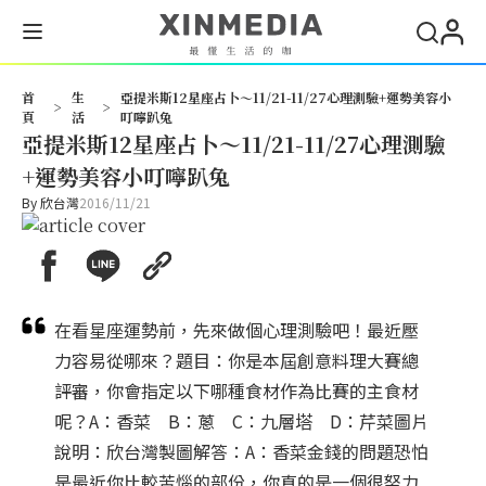
搜
首
生
亞提米斯12星座占卜～11/21-11/27心理測驗+運勢美容小
>
>
頁
活
叮嚀趴兔
亞提米斯12星座占卜～11/21-11/27心理測驗
+運勢美容小叮嚀趴兔
By
欣台灣
2016/11/21
在看星座運勢前，先來做個心理測驗吧！最近壓
力容易從哪來？題目：你是本屆創意料理大賽總
評審，你會指定以下哪種食材作為比賽的主食材
呢？A：香菜 B：蔥 C：九層塔 D：芹菜圖片
說明：欣台灣製圖解答：A：香菜金錢的問題恐怕
是最近你比較苦惱的部份，你真的是一個很努力