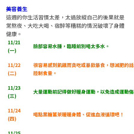
美容養生
這週的你生活習慣太差，太過放縱自己的後果就是
常熬夜、大吃大喝、宿醉等糟糕的情況破壞了身體
健康。
11/21
臉部容易水腫，臨睡前別喝太多水。
(
一)
11/22
很容易感到飢餓而貪吃或暴飲暴食，想減肥的話
(
二)
控制食量。
11/23
大量運動前記得做好暖身運動，以免造成運動傷
(
三)
11/24
喝點黑糖薑茶暖暖身體、促進血液循環吧！
(
四)
11/25