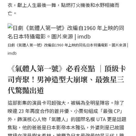
衣，獻上人生最後一舞，點燃打火機後和水野相擁而
亡。
日劇《氣體人第一號》改編自1960 年上映的同名日本特攝電影。圖片來源 |
imdb
《氣體人第一號》必看亮點 ｜頂級卡
司齊聚！男神造型大崩壞、最強星三
代驚豔出道
這部影集的演員卡司超強大，被稱為全明星陣容。除了
暌違 23 年再度合作的蒼井優、小栗旬組成「最強 CP」
外，飾演核心人物「氣體人」的國際名模 UTA 更是話題
焦點，他的爸爸是日本影帝本木雅弘，外婆則是已故國
寶級女演員樹木希林，被譽為日本最強最帥星三代！雖