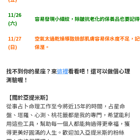
11/26
容易發現小細紋，除皺抗老化的保養品也要記得
(
六)
11/27
空氣太過乾燥導致臉部肌膚容易保水度不足，記
(
日)
保溼。
找不到你的星座？來
這裡
看看吧！還可以做個心理
測驗喔！
【關於亞提米斯】
從事占卜命理工作至今將近15年的時間，占星命
盤、塔羅、心測、桃花籤都是我的專門，希望能利
用這些工具，幫助每一個人都能夠過得更幸福，獲
得更美好圓滿的人生。歡迎加入亞提米斯的粉絲