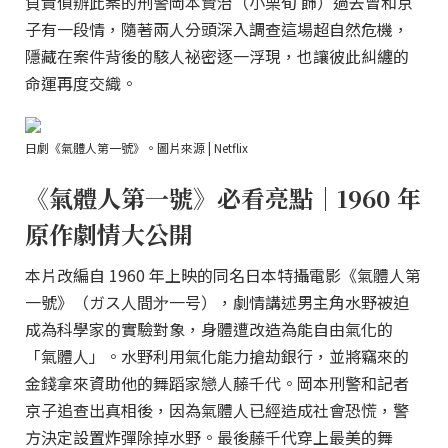
負責偵辦此案的刑警岡本賢治（小栗旬 飾）過去曾和京
子有一段情，隨著兩人分頭深入調查這場超自然危機，
隱藏在案件背後的駭人祕密逐一浮現，也讓彼此糾纏的
命運再度交織。
日劇《氣體人第一號》。圖片來源 | Netflix
《氣體人第一號》必看亮點｜1960 年
原作劇情大公開
本片改編自 1960 年上映的同名日本特攝電影《氣體人第
一號》（ガス人間㐧一号），劇情講述男主角水野被迫
成為科學家的實驗對象，身體遭改造為能自由氣化的
「氣體人」。水野利用氣化能力搶劫銀行，並將竊來的
金錢拿來資助他的舞蹈家戀人藤千代。岡本刑警和記者
京子追查出真相後，因為氣體人已經造成社會恐慌，警
方決定設置炸彈除掉水野。最後藤千代穿上最美的舞