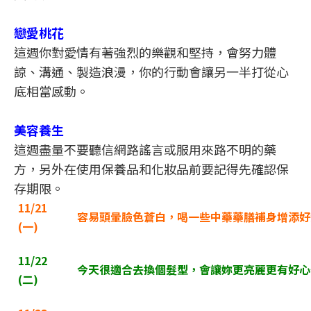
戀愛桃花
這週你對愛情有著強烈的樂觀和堅持，會努力體
諒、溝通、製造浪漫，你的行動會讓另一半打從心
底相當感動。
美容養生
這週盡量不要聽信網路謠言或服用來路不明的藥
方，另外在使用保養品和化妝品前要記得先確認保
存期限。
11/21
容易頭暈臉色蒼白，喝一些中藥藥膳補身增添好
(
一)
11/22
今天很適合去換個髮型，會讓妳更亮麗更有好心
(
二)