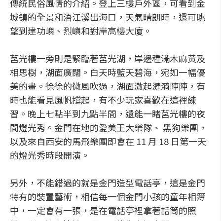
傳統民俗風情的介紹。登上三樓戶外區，可看到金
城鎮的全景和浯江溪出海口，天氣晴朗時，還可眺
望到建功嶼、烈嶼和對岸高樓大廈。
莒光樓一旁則是緊臨著莒光湖，岸邊種滿木麻黃及
相思樹，湖面廣闊。白天時藍天碧海，宛如一幅優
美的畫。徐徐的微風吹過，湖面激起漣漪陣陣，有
時也能看見風帆撐起，有不少玩家喜歡在這裡練
習。晚上七點半到九點半間，還能一睹莒光樓的夜
間燈光秀。金門在地的愛美王大樂隊、 黑狗樂團，
以及來自西安的馬飛樂團即會在 11 月 18 日第一天
的燈光秀時段開演。
另外，不能錯過的就是金門造型電話亭，這是金門
特有的裝置藝術，相信每一個金門小孩的童年相簿
中，一定會有一張，是在電話亭裡拿著話筒的照