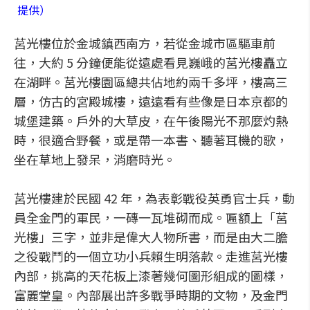
提供）
莒光樓位於金城鎮西南方，若從金城市區驅車前
往，大約 5 分鐘便能從遠處看見巍峨的莒光樓矗立
在湖畔。莒光樓園區總共佔地約兩千多坪，樓高三
層，仿古的宮殿城樓，遠遠看有些像是日本京都的
城堡建築。戶外的大草皮，在午後陽光不那麼灼熱
時，很適合野餐，或是帶一本書、聽著耳機的歌，
坐在草地上發呆，消磨時光。
莒光樓建於民國 42 年，為表彰戰役英勇官士兵，動
員全金門的軍民，一磚一瓦堆砌而成。匾額上「莒
光樓」三字，並非是偉大人物所書，而是由大二膽
之役戰鬥的一個立功小兵賴生明落款。走進莒光樓
內部，挑高的天花板上漆著幾何圖形組成的圖樣，
富麗堂皇。內部展出許多戰爭時期的文物，及金門