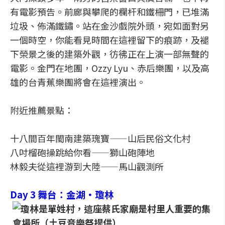
有電影預告。前廊與攀爬的欄杆和鐵柵門，已堆滿
垃圾、佈滿鐵鏽。站在金沙戲院外頭，宛如面對另
一個時空，你能看見時間在這裡留下的痕跡，及褪
下榮景之後的建築外觀，彷彿正在上演一部無聲的
電影。金門在地團，Ozzy Lyu、赤后樂團，以及高
雄的台青蕉樂團將會在這裡演出。
附近推薦景點：
十八間百年閩南建築瑰寶——山后民俗文化村
八吋榴砲操跳給你看——獅山砲陣地
林毅夫從這裡游到大陸——馬山觀測所
Day 3 舞台：金湖・瓊林