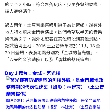
約 2 至 3 小時，符合聚落尺度、少量多餐的規模，
讓人很好消化。
過去兩年，土豆音樂祭吸引遊子為此返鄉，還有外
地人特地飛來金門看演出。她們希望以半天的音樂
祭做為引子，讓外地遊客在其他時段到其他景點、
認識這塊土地。2016 土豆音樂祭將於 11 月 18 至
20 日登場，表演地點分別為「金城的莒光樓」、
「沙美的金沙戲院」以及「瓊林的蔡氏家廟」。
Day 1 舞台：金城・莒光樓
圖片說明：莒光樓有防禦建築的角樓外觀，是金門戰地
政務時期的代表性建築（攝影：林建育）（土豆音樂祭