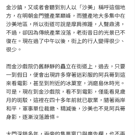
金沙鎮，又或者會聽到別人以「沙美」稱呼這個地
方，在明朝金門鹽產業巔峰，而鹽產地大多集中在
沙美地區，所以街道可說是摩肩擦踵，人聲鼎沸，
不過，卻因為傳統產業沒落，老街昔日的光景已不
復在。現在過了中午以後，街上的行人變得很少、
很少。
而金沙戲院仍舊靜靜的矗立在街道上，過去，只要
一到假日，便會出現許多穿著迷彩服的阿兵哥到這
來看電影，甚至到附近的冰菓室，消磨島休時光。
可是，現在到金沙戲院，看不到電影，僅能看見歲
月的斑駁，這裡在四十多年前就已歇業，隨著兩岸
和平，軍事單位裁撤、精減後，沙美也不見阿兵哥
身影，逐漸沒落蕭條。
大門深鎖多年，兩旁的售票窗口與廣告欄，也不再