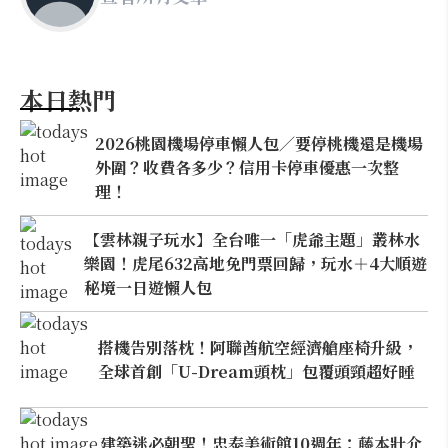
本日熱門
2026桃園機場停車懶人包／要停桃機還是機場
外圍？收費各多少？信用卡停車優惠一次整
理！
【雲林親子玩水】全台唯一「虎爺主題」叢林水
樂園！虎尾632高地免門票回歸，玩水＋4大順遊
秘境一日遊懶人包
搭機告別落枕！阿聯酋航空經濟艙座椅升級，
全球首創「U-Dream頭枕」包覆頭頸超好睡
建築迷必朝聖！忠泰美術館10週年：藤本壯介