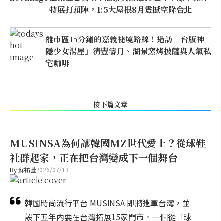
特展打頭陣，1:5大屋根8月震撼空降台北
離市區15分鐘的嘉義祕境路線！造訪「台版神
隱少女湯屋」清豐濤月、湖景窯烤披薩與人氣私
宅咖啡
接下篇文章
MUSINSA為何讓韓國MZ世代愛上？從球鞋
社群起家，正在把台灣變成下一個舞台
By
蘇祐萱
2026/07/13
韓國時尚流行平台 MUSINSA 即將進軍台灣，並
設下五年內要在台灣拓展15家門市。一個從「球