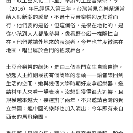
由「敬土豆文化工作室」舉辦的土豆音樂祭，今
（2016）年已經邁入第三年。台灣常見音樂祭通常
給人很新潮的感覺，不過土豆音樂祭卻反其道而
行，他們要的是俗，但這個俗，是很在地化的，是
從小孩到大人都能參與，像看野台戲一樣隨性自
在。他們邀請外地來的表演者，今年也首度徵選在
地團，唱出屬於金門的搖滾舞台。
土豆音樂祭的緣起，是由三個金門女生自籌自辦，
發起人王維剛最初有個簡單的念頭——讓音樂回到
生活的空間，她與幾個大學時期好友拿起樂器，邀
請村里人來看一場表演。沒想到獲得很大迴響、且
規模越來越大，接連辦了兩年，不只邀請台灣的獨
立樂團，連中國的樂隊也加入演出，今年即有來自
西安的馬飛樂團。