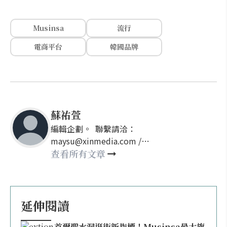
Musinsa
流行
電商平台
韓國品牌
蘇祐萱
編輯企劃。 聯繫請洽：
maysu@xinmedia.com /
may860527@gmail.com
查看所有文章
延伸閱讀
首爾聖水洞逛街新指標！Musinsa最大旗