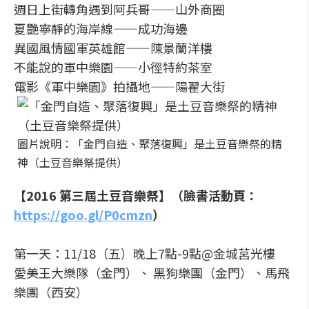
週日上街轉角遇到阿兵哥——山外商圈
夏艷寧靜的海岸線——成功海邊
異國風情國軍英雄館——陳景蘭洋樓
不能說的軍中樂園——小徑特約茶室
電影《軍中樂園》拍攝地——陽翟大街
圖片說明：「金門自造、聚落復興」是土豆音樂祭的精
神（土豆音樂祭提供）
【2016 第三屆土豆音樂祭】（臉書活動頁：
https://goo.gl/P0cmzn
）
第一天：11/18（五）晚上7點-9點@金城莒光樓
愛美王大樂隊（金門）、 黑狗樂團（金門）、馬飛
樂團（西安）