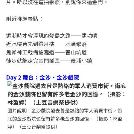
片。所以沒在這拍張照，別說你來過金門。
附近推薦景點：
退潮時才會浮現的登島之路——建功嶼
近水樓台先到得月樓——水頭聚落
鬼斧神工戰備搶灘道——翟山坑道
徒步就能走完金門鬧區——後浦小鎮
Day 2 舞台：金沙・金沙戲院
圖片說明：金沙戲院過去曾是熱絡的軍人消費市街，街
底的金沙戲院也留有許多老金沙的回憶。（攝影：林盈
婷）（土豆音樂祭提供）