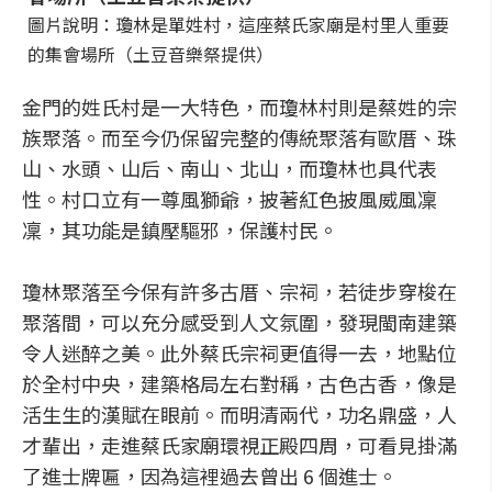
圖片說明：瓊林是單姓村，這座蔡氏家廟是村里人重要
的集會場所（土豆音樂祭提供）
金門的姓氏村是一大特色，而瓊林村則是蔡姓的宗
族聚落。而至今仍保留完整的傳統聚落有歐厝、珠
山、水頭、山后、南山、北山，而瓊林也具代表
性。村口立有一尊風獅爺，披著紅色披風威風凜
凜，其功能是鎮壓驅邪，保護村民。
瓊林聚落至今保有許多古厝、宗祠，若徒步穿梭在
聚落間，可以充分感受到人文氛圍，發現閩南建築
令人迷醉之美。此外蔡氏宗祠更值得一去，地點位
於全村中央，建築格局左右對稱，古色古香，像是
活生生的漢賦在眼前。而明清兩代，功名鼎盛，人
才輩出，走進蔡氏家廟環視正殿四周，可看見掛滿
了進士牌匾，因為這裡過去曾出 6 個進士。