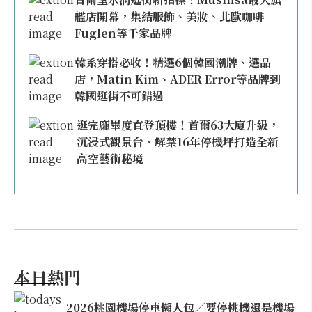
艦店開幕，集結服飾、美妝、北歐咖啡
Fuglen等千家品牌
韓系穿搭必收！精選6個韓國潮牌、選品
店，Matin Kim、ADER Error等品牌到
韓國逛街不可錯過
逛完龐畢度直登頂樓！首爾63大廈升級，
沉浸式觀景台、解禁16年停機坪打造全新
高空藝術秘境
本日熱門
2026桃園機場停車懶人包／要停桃機還是機場