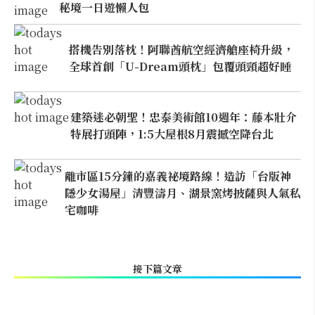
秘境一日遊懶人包
搭機告別落枕！阿聯酋航空經濟艙座椅升級，
全球首創「U-Dream頭枕」包覆頭頸超好睡
建築迷必朝聖！忠泰美術館10週年：藤本壯介
特展打頭陣，1:5大屋根8月震撼空降台北
離市區15分鐘的嘉義祕境路線！造訪「台版神
隱少女湯屋」清豐濤月、湖景窯烤披薩與人氣私
宅咖啡
接下篇文章