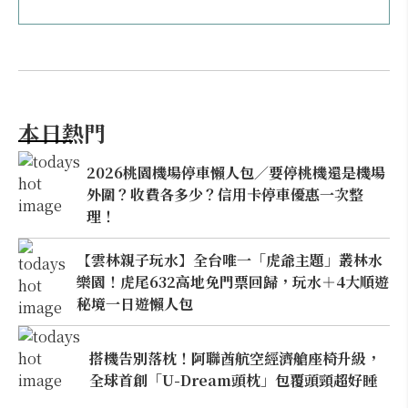
本日熱門
2026桃園機場停車懶人包／要停桃機還是機場
外圍？收費各多少？信用卡停車優惠一次整
理！
【雲林親子玩水】全台唯一「虎爺主題」叢林水
樂園！虎尾632高地免門票回歸，玩水＋4大順遊
秘境一日遊懶人包
搭機告別落枕！阿聯酋航空經濟艙座椅升級，
全球首創「U-Dream頭枕」包覆頭頸超好睡