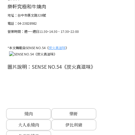
樂軒究極和牛燒肉
地址：台中市惠文路328號
電話：04-23828982
營業時間：週一~週日11:30~14:30、17:30~22:00
*本文轉載自SENSE NO.54《
炭火真滋味
》
圖片說明：SENSE NO.54《炭火真滋味》
燒肉
樂軒
大人系燒肉
伊比利豬