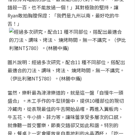
錯殺一百，也不能放過一個！」其對極致的堅持，讓
Ryan敢拍胸膛保證：「我們是九州以南，最好吃的牛
舌！」
圖片說明：經過多次研究，配合11 種不同部位，搭配出
最適合的刀法、調味、烤法、 燒烤時間，無一不講究。
（伊比利豬NT$780）。(林勝中攝)
當然，樂軒最為津津樂道的，就是這一盤「自慢牛一頭
盛合」。木工手作的牛型拼盤中，提供10種部位的現切
冷藏肉，從表現最佳的牛舌開始品嚐，再進入翼板肉、
牛五花、牛小排、菲力等，讓味蕾享受多層次的口感，
就像聽一首交響樂，節奏交錯卻又如此和諧。特別的
是，餐桌上一定會擺放來自奧地利的水晶酒杯，「吃一