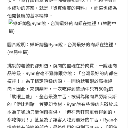
次。「為什麼日本隨便一間餐廳都好吃？」他領悟到日
本成功的答案，就是「貨真價實的用料」，而這也成為
他開餐廳的基本精神。
圖片說明：樂軒總監Ryan說，台灣最好的肉都在這裡！
(林勝中攝)
挑剔的老饕們都知道，燒肉的靈魂在於肉質。一說起肉
品等級，Ryan會毫不猶豫跟你說：「台灣最好的肉都在
這裡！」為了穩定頂級肉源，一開始就著眼於高檔燒
肉。因此，來到樂軒，一次吃得到整頭牛只有500g的
「肋眼上蓋」、全台最強牛舌、被稱為豬肉界勞斯萊斯
的「伊比利豬」等夢幻食材，Ryan說有些燒肉店礙於成
本為了噱頭只能偶爾提供，「但在樂軒菜單看得到的，
都吃得到！」甚至為了讓客人吃到最好的牛舌，Ryan不
惜修掉有暗筋的部位，最後能用的只剩下40％，「即使