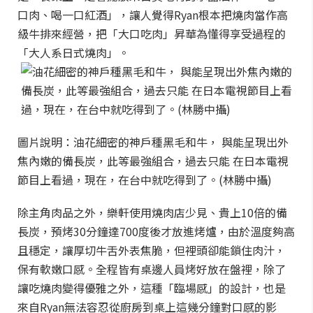
口肉、喝一口紅酒」，讓人覺得Ryan根本把燒肉當作高
級牛排來經營，把「大口吃肉」昇華為懂得享受過程的
「大人系日式燒肉」。
圖片說明：油花細密的神戶種黑毛和牛， 與能呈現出外
焦內嫩的備長炭，此等最強組合，過去只能 在日本電視
節目上看過，現在，在台中就吃得到了。(林勝中攝)
除主角肉品之外，樂軒使用燒肉店少見、貴上10倍的備
長炭，預烤30分鐘達700度後才放進烤爐，由於溫度夠高
且穩定，讓厚切牛舌外表焦脆，但裡頭卻能鎖住肉汁，
保有軟嫩口感。全程皆有桌邊人員烤好放在盤裡，除了
讓吃燒肉變得優雅之外，這種「臨場感」的設計，也是
來自Ryan無法容忍從廚房到桌上這幾分鐘對口感的影