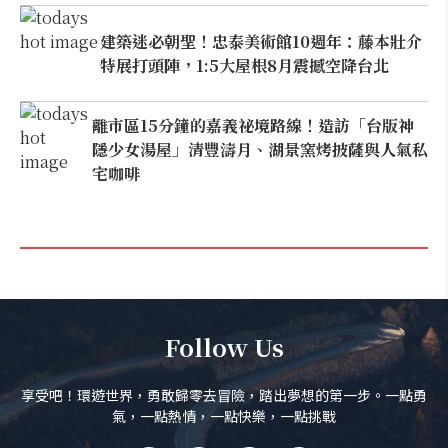
建築迷必朝聖！忠泰美術館10週年：藤本壯介
特展打頭陣，1:5大屋根8月震撼空降台北
離市區15分鐘的嘉義祕境路線！造訪「台版神
隱少女湯屋」清豐濤月、湖景窯烤披薩與人氣私
宅咖啡
Follow Us
享受吧！環遊世界，勇敢歸零去冒險，踏出夢想的第一步。一點勇
氣，一點熱情，一點快樂，一點挑戰