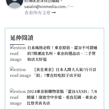
欣傳媒資深採訪編輯。
sasalin@xinmedia.com／
happy21917@gmail.com
查看所有文章
延伸閱讀
日系風格必收！東京原宿、澀谷不可錯過
的7間潮流名所，東京的選品店、二手買
取店太好逛
【食在東京】日本人間大人氣?斤斤計
「餃」?實在好吃餃子店介紹
2024東京新購物景點「澀谷AXSH」7/8
開幕！漫遊空中步道、垂直花園、東京必
比登美食名店