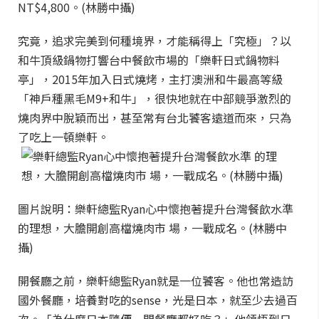
NT$4,800。(林勝中攝)
究竟，追求完美到何種境界，才能稱得上「究極」？以
和牛頂級鍋物打響台中餐飲市場的「樂軒日式鍋物料
亭」，2015年加入日式燒烤，主打澳洲和牛最高等級
「神戶種黑毛M9+和牛」，很快地就在中部競爭激烈的
燒肉界中脫穎而出，甚至常有台北饕客遠道而來，只為
了吃上一頓樂軒。
圖片說明：樂軒總監Ryan心中懷抱著提升台灣餐飲水準
的理想，大膽開創高檔燒肉市 場，一戰成名。(林勝中
攝)
開餐廳之前，樂軒總監Ryan就是一位饕客。他也常造訪
國外餐廳，培養對吃的sense，光是日本，就至少去過百