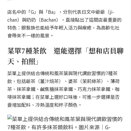
店名中的「G」與「Ba」，分別代表日文中爺爺（ji-
chan）與奶奶（Bachan），直接點出了這間店最重要的
特色：銀髮族也能給予年輕人活力與療癒，為高齡化社
會帶來不一樣的風景。
菜單7種茶飲 還能選擇「想和店員聊
天、拍照」
菜單上提供結合傳統和風茶葉與現代調飲習慣的7種茶
飲，包括爺茶（薑汁焙茶）、婆茶（茉莉綠茶）、薄荷
茶、抹茶拿鐵、鹹焦糖抹茶拿鐵、巧克力抹茶拿鐵、咖
啡抹茶拿鐵；在菜單上選好口味後，可進一步選擇是否
要增加配料、冷熱溫度和杯子顏色。