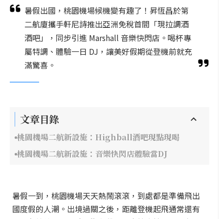
暑假出國，桃園機場候機變有趣了！昇恆昌於第
二航廈攜手軒尼詩推出亞洲免稅首間「現拉調酒
酒吧」，同步引進 Marshall 音樂快閃店。喝杯專
屬特調、體驗一日 DJ，讓美好假期從登機前就充
滿驚喜。
文章目錄
桃園機場二航新設施：Highball酒吧現點現喝
桃園機場二航新設施：音樂快閃店體驗當DJ
暑假一到，桃園機場天天熱鬧滾滾，到處都是準備飛出
國度假的人潮。出境過關之後，距離登機起飛通常還有