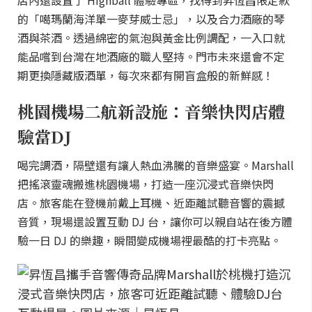
店內還設置了 Highball 體驗專區，找得到昇恆昌限定款
的「噶瑪蘭海洋單一麥芽威士忌」，以及合力酒廠的琴
酒與茶酒。透過綿密的氣泡與黃金比例調配，一入口就
能品嚐到台灣在地酒廠的職人堅持。門市未來還會不定
期更換隱藏版酒單，每次來都有開盲盒般的新鮮感！
桃園機場二航新設施：音樂快閃店體
驗當DJ
喝完調酒，隔壁還有讓人熱血沸騰的音樂盛宴。Marshall
把搖滾靈魂搬進桃園機場，打造一座沉浸式音樂快閃
店。旅客能在登機前戴上耳機、近距離試聽音響的震撼
音質，現場還設置互動 DJ 台，讓你可以親自站在後方體
驗一日 DJ 的樂趣，瞬間變成機場裡最酷的打卡亮點。