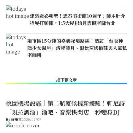
建築迷必朝聖！忠泰美術館10週年：藤本壯介
特展打頭陣，1:5大屋根8月震撼空降台北
離市區15分鐘的嘉義祕境路線！造訪「台版神
隱少女湯屋」清豐濤月、湖景窯烤披薩與人氣私
宅咖啡
接下篇文章
桃園機場設施｜第二航廈候機新體驗！軒尼詩
「現拉調酒」酒吧、音樂快閃店一秒變身DJ
By
蘇祐萱
2026/07/07