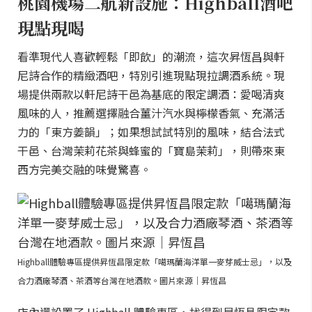
桃園機場二航新設施：Highball酒吧
現點現喝
看準現代人喜歡輕鬆「即飲」的潮流，這次昇恆昌與軒
尼詩合作的精緻酒吧，特別引進現點現拉調酒系統。現
場提供兩款以軒尼詩干邑為基底的限定調酒：愛喝清爽
風味的人，推薦選擇融合薑汁汽水與檸檬香氣、充滿活
力的「東方姜韻」；如果想試試特別的風味，結合法式
干邑、台灣茉莉花茶與蜂蜜的「寶島茉莉」，則帶來東
西方完美交融的味覺驚喜。
Highball體驗專區提供昇恆昌限定款「噶瑪蘭海洋單一麥芽威士忌」，以及
合力酒廠琴酒、茶酒等台灣在地酒款。圖片來源｜昇恆昌