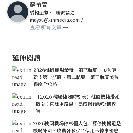
蘇祐萱
編輯企劃。 聯繫請洽：
maysu@xinmedia.com /
may860527@gmail.com
查看所有文章
延伸閱讀
2026桃園機場最新「第三航廈」美食更
新！第一航廈、第二航廈、第三航廈美食
餐廳全攻略
【2026 機場捷運時刻表】桃園機捷搭乘
指南：直達車路線、票價與預辦登機查
詢
2026桃園機場停車懶人包／要停桃機還是
機場外圍？收費各多少？信用卡停車優惠