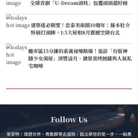
全球首創「U-Dream頭枕」包覆頭頸超好睡
建築迷必朝聖！忠泰美術館10週年：藤本壯介
特展打頭陣，1:5大屋根8月震撼空降台北
離市區15分鐘的嘉義祕境路線！造訪「台版神
隱少女湯屋」清豐濤月、湖景窯烤披薩與人氣私
宅咖啡
Follow Us
享受吧！環遊世界，勇敢歸零去冒險，踏出夢想的第一步。一點勇