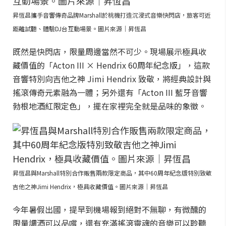
昇恆昌攜手音響傳奇品牌Marshall於桃機打造沉浸式音樂快閃店，旅客可近
距離試聽、體驗DJ台互動場景。圖片來源｜昇恆昌
既然是快閃店，限量周邊當然不可少。現場展示極具收
藏價值的「Acton III × Hendrix 60周年紀念版」，這款
音響特別向吉他之神 Jimi Hendrix 致敬，將經典設計與
搖滾傳奇元素融為一體；另外還有「Acton III 藍牙音響
勃根地酒紅限定色」，擺在家裡完全就是品味的象徵。
昇恆昌與Marshall特別合作販售兩款限定商品，其中60周年紀念版特別致敬
吉他之神Jimi Hendrix，極具收藏價值。圖片來源｜昇恆昌
今年暑假出國，提早到機場報到絕對不無聊，有微醺的
限量調酒可以品嚐，還有充滿搖滾靈魂的音樂可以聆聽