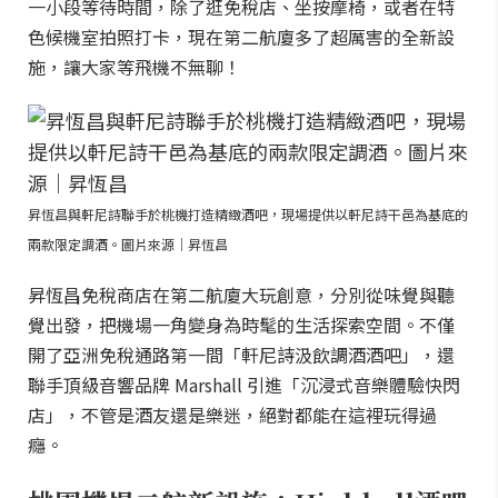
一小段等待時間，除了逛免稅店、坐按摩椅，或者在特
色候機室拍照打卡，現在第二航廈多了超厲害的全新設
施，讓大家等飛機不無聊！
昇恆昌與軒尼詩聯手於桃機打造精緻酒吧，現場提供以軒尼詩干邑為基底的
兩款限定調酒。圖片來源｜昇恆昌
昇恆昌免稅商店在第二航廈大玩創意，分別從味覺與聽
覺出發，把機場一角變身為時髦的生活探索空間。不僅
開了亞洲免稅通路第一間「軒尼詩汲飲調酒酒吧」，還
聯手頂級音響品牌 Marshall 引進「沉浸式音樂體驗快閃
店」，不管是酒友還是樂迷，絕對都能在這裡玩得過
癮。