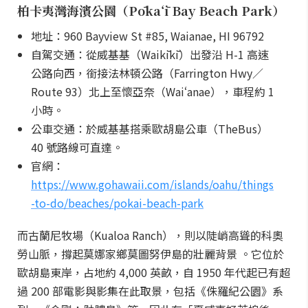
柏卡夷灣海濱公園（Pōkaʻī Bay Beach Park）
地址：960 Bayview St #85, Waianae, HI 96792
自駕交通：從威基基（Waikīkī）出發沿 H-1 高速
公路向西，銜接法林頓公路（Farrington Hwy／
Route 93）北上至懷亞奈（Waiʻanae），車程約 1
小時。
公車交通：於威基基搭乘歐胡島公車（TheBus）
40 號路線可直達。
官網：
https://www.gohawaii.com/islands/oahu/things
-to-do/beaches/pokai-beach-park
而古蘭尼牧場（Kualoa Ranch），則以陡峭高聳的科奧
勞山脈，撐起莫娜家鄉莫圖努伊島的壯麗背景 。它位於
歐胡島東岸，占地約 4,000 英畝，自 1950 年代起已有超
過 200 部電影與影集在此取景，包括《侏羅紀公園》系