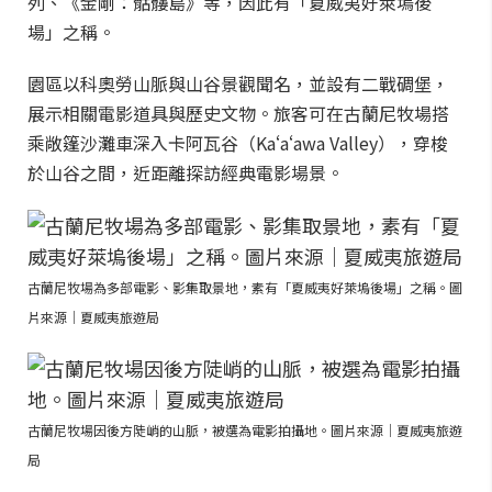
列、《金剛：骷髏島》等，因此有「夏威夷好萊塢後
場」之稱。
園區以科奧勞山脈與山谷景觀聞名，並設有二戰碉堡，
展示相關電影道具與歷史文物。旅客可在古蘭尼牧場搭
乘敞篷沙灘車深入卡阿瓦谷（Kaʻaʻawa Valley），穿梭
於山谷之間，近距離探訪經典電影場景。
古蘭尼牧場為多部電影、影集取景地，素有「夏威夷好萊塢後場」之稱。圖
片來源｜夏威夷旅遊局
古蘭尼牧場因後方陡峭的山脈，被選為電影拍攝地。圖片來源｜夏威夷旅遊
局