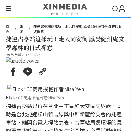
搜尋
首
旅
捷運古亭站這樣玩！走入同安街 感受紀州庵文學森林的日
>
>
頁
遊
式禪意
捷運古亭站這樣玩！走入同安街 感受紀州庵文
學森林的日式禪意
By
欣台灣
2016/12/26
F
lickr CC商用授權作者Nisa Yeh
捷運古亭站是位在台北中正區和大安區交界處，同
時是台北捷運松山新店線與中和新蘆線交會的捷運
車站，離開台電大樓站之後，古亭站周邊環境的氛
圍更是趨於寧靜，也較多住宅區域，商業活動雖然