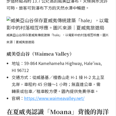
步道終點為約 13.7 公尺高的威美亞瀑布，天候與水況許
可時，旅客可到瀑布下方的天然水潭中暢遊。
威美亞山谷保存夏威夷傳統建築「hale」，以電影中的村落相互呼應。圖片
來源｜夏威夷旅遊局
威美亞山谷（Waimea Valley）
地址：59-864 Kamehameha Highway, Haleʻiwa,
HI 96712
交通方式：從威基基／檀香山走 H-1 接 H-2 北上至
北岸，車程約 45 分鐘～1 小時；無直達公車，需
轉乘或包車／租車較方便。園內提供免費停車。
官網：
https://www.waimeavalley.net/
在夏威夷認識「Moana」背後的海洋