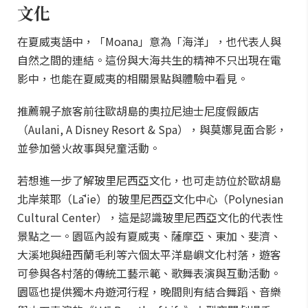
文化
在夏威夷語中，「Moana」意為「海洋」，也代表人與
自然之間的連結。這份與大海共生的精神不只出現在電
影中，也能在夏威夷的相關景點與體驗中看見。
推薦親子旅客前往歐胡島的奧拉尼迪士尼度假飯店
（Aulani, A Disney Resort & Spa），與莫娜見面合影，
並參加營火故事與兒童活動。
若想進一步了解玻里尼西亞文化，也可走訪位於歐胡島
北岸萊耶（Lāʻie）的玻里尼西亞文化中心（Polynesian
Cultural Center），這是認識玻里尼西亞文化的代表性
景點之一。園區內設有夏威夷、薩摩亞、東加、斐濟、
大溪地與紐西蘭毛利等六個太平洋島嶼文化村落，遊客
可參與各村落的傳統工藝示範、歌舞表演與互動活動。
園區也提供獨木舟遊河行程，晚間則有結合舞蹈、音樂