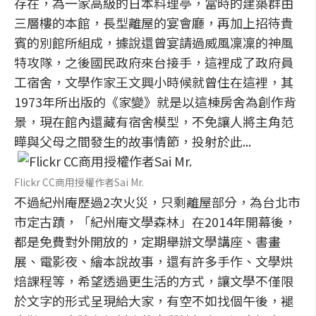
存在，為一家高級的日本料理亭，當時的建築群由
三層樓的本館，長型離屋的宴會廳，再加上招待貴
賓的別館所組成，據說還曾宴請過威風凜凜的神風
特攻隊，之後國民政府來台接手，這裡成了政府員
工宿舍，文學作家王文興小時候就曾住在這裡，其
1973年所出版的《家變》就是以這棟房舍為創作背
景，現在館內還藏有宿舍模型，不免讓人將主角范
曄與父母之間發生的故事情節，投射於此...
Flickr CC商用授權作者Sai Mr.
不過紀州庵歷過2次火災，只剩離屋部分，為台北市
市定古蹟，「紀州庵文學森林」在2014年開幕後，
都是免費對外開放的，定期舉辦文學講座、書畫
展、電影夜、繪本說故事，還有許多手作、文學烘
焙課程等，希望透過更生活的方式，讓文學不僅限
於文字的形式呈現給大家，有空不如找個午後，褪