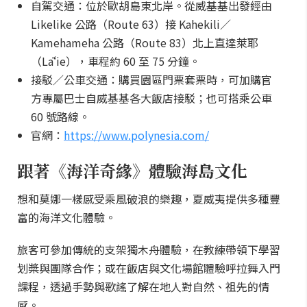
自駕交通：位於歐胡島東北岸。從威基基出發經由
Likelike 公路（Route 63）接 Kahekili／
Kamehameha 公路（Route 83）北上直達萊耶
（Lāʻie），車程約 60 至 75 分鐘。
接駁／公車交通：購買園區門票套票時，可加購官
方專屬巴士自威基基各大飯店接駁；也可搭乘公車
60 號路線。
官網：
https://www.polynesia.com/
跟著《海洋奇緣》體驗海島文化
想和莫娜一樣感受乘風破浪的樂趣，夏威夷提供多種豐
富的海洋文化體驗。
旅客可參加傳統的支架獨木舟體驗，在教練帶領下學習
划槳與團隊合作；或在飯店與文化場館體驗呼拉舞入門
課程，透過手勢與歌謠了解在地人對自然、祖先的情
感。