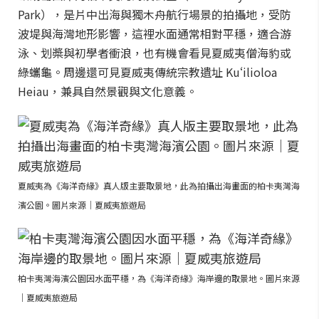
Park），是片中出海與獨木舟航行場景的拍攝地，受防
波堤與海灣地形影響，這裡水面通常相對平穩，適合游
泳、划槳與初學者衝浪，也有機會看見夏威夷僧海豹或
綠蠵龜。周邊還可見夏威夷傳統宗教遺址 Kuʻilioloa
Heiau，兼具自然景觀與文化意義。
夏威夷為《海洋奇緣》真人版主要取景地，此為拍攝出海畫面的柏卡夷灣海
濱公園。圖片來源｜夏威夷旅遊局
柏卡夷灣海濱公園因水面平穩，為《海洋奇緣》海岸邊的取景地。圖片來源
｜夏威夷旅遊局