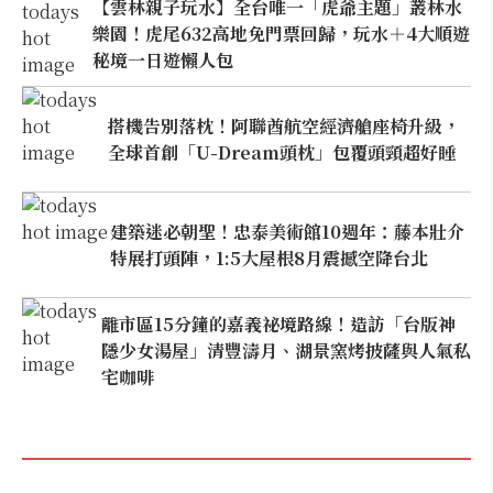
【雲林親子玩水】全台唯一「虎爺主題」叢林水
樂園！虎尾632高地免門票回歸，玩水＋4大順遊
秘境一日遊懶人包
搭機告別落枕！阿聯酋航空經濟艙座椅升級，
全球首創「U-Dream頭枕」包覆頭頸超好睡
建築迷必朝聖！忠泰美術館10週年：藤本壯介
特展打頭陣，1:5大屋根8月震撼空降台北
離市區15分鐘的嘉義祕境路線！造訪「台版神
隱少女湯屋」清豐濤月、湖景窯烤披薩與人氣私
宅咖啡