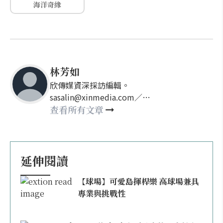
海洋奇緣
林芳如
欣傳媒資深採訪編輯。
sasalin@xinmedia.com／
happy21917@gmail.com
查看所有文章
延伸閱讀
【球場】可愛島揮桿樂 高球場兼具
專業與挑戰性