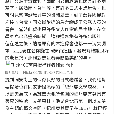
路）交通十分便利，因此同安街周邊也建有許多喫
茶室、居酒屋、食堂等，有許多日式木造房舍，也
可想見當時歌舞昇平的熱鬧風華，到了戰後國民政
府接收台灣，同安街附近的房舍變成了公務人員的
眷舍，當時此處也是許多文人作家的居住地，在文
學氣息最鼎盛的時期，這裡還聚集有許多出版社，
但在這之後，這裡原有的木造房舍也都一一消失凋
零...因此現在若你能在同安街這裡，發現有維護良好
的老建築，那絕對是這巷弄間最美好的事。
圖片說明：Flickr CC商用授權作者Nisa Yeh
提到同安街上的保存良好的日式老房舍，我們絕對
要提及位在同安街最尾端的「紀州庵文學森林」，
以藍天為底，為茂密大樹所包圍的紀州庵有著具有
美感的稱號─文學森林，他是台北市第一個以文學
為主題的藝文空間，紀州庵其實早在1917年就已經