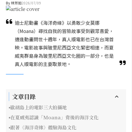
By
林芳如
2026/07/09
迪士尼動畫《海洋奇緣》以勇敢少女莫娜
（Moana）尋找自我的冒險故事受到觀眾喜愛，
適逢動畫問世十週年，真人版電影也已在台灣首
映。電影故事與玻里尼西亞文化緊密相連，而夏
威夷群島身為玻里尼西亞文化圈的一部分，也是
真人版電影的主要取景地。
文章目錄
歐胡島上的電影三大拍攝地
在夏威夷認識「Moana」背後的海洋文化
跟著《海洋奇緣》體驗海島文化