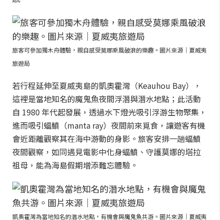
旅客可參加獨木舟體驗，親自感受莫娜乘風破浪的樂趣。圖片來源｜夏威夷
旅遊局
若行程延伸至夏威夷島的凱奧霍灣（Keauhou Bay），
這裡是當地知名的魔鬼魚夜間浮潛與潛水地點；此活動
自 1980 年代起發展，透過水下燈光吸引浮游生物聚集，
進而吸引蝠鱝（manta ray）夜間前來覓食，讓遊客有機
會近距離觀察其在海中游動的身影。旅客安排一趟蝠鱝
夜間觀察，如同遇見電影中化身蝠鱝、守護莫娜的塔拉
祖母，能為海島假期增添難忘體驗。
凱奧霍灣為當地知名的潛水地點，有機會與魔鬼魚共游。圖片來源｜夏威夷