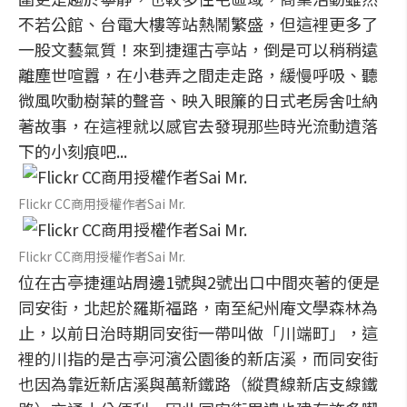
不若公館、台電大樓等站熱鬧繁盛，但這裡更多了
一股文藝氣質！來到捷運古亭站，倒是可以稍稍遠
離塵世喧囂，在小巷弄之間走走路，緩慢呼吸、聽
微風吹動樹葉的聲音、映入眼簾的日式老房舍吐納
著故事，在這裡就以感官去發現那些時光流動遺落
下的小刻痕吧...
Flickr CC商用授權作者Sai Mr.
Flickr CC商用授權作者Sai Mr.
位在古亭捷運站周邊1號與2號出口中間夾著的便是
同安街，北起於羅斯福路，南至紀州庵文學森林為
止，以前日治時期同安街一帶叫做「川端町」，這
裡的川指的是古亭河濱公園後的新店溪，而同安街
也因為靠近新店溪與萬新鐵路（縱貫線新店支線鐵