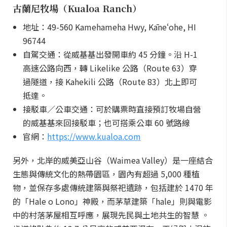
古蘭尼牧場（Kualoa Ranch）
地址：49-560 Kamehameha Hwy, Kāneʻohe, HI
96744
自駕交通：從威基基出發開車約 45 分鐘。沿 H-1
高速公路向西，轉 Likelike 公路（Route 63）穿
過隧道，接 Kahekili 公路（Route 83）北上即可
抵達。
接駁車／公車交通：可於購票時直接預訂牧場自營
的威基基來回接駁車；也可搭乘公車 60 號路線
官網：
https://www.kualoa.com
另外，北岸的威美亞山谷（Waimea Valley）是一座結合
生態與傳統文化的熱帶園區，園內有超過 5,000 種植
物，並保存多處傳統建築與祭祀遺跡，包括建於 1470 年
的「Hale o Lono」神殿，而茅草建築「hale」則與電影
中的村落茅屋相互呼應，展現先民與土地共生的智慧 。