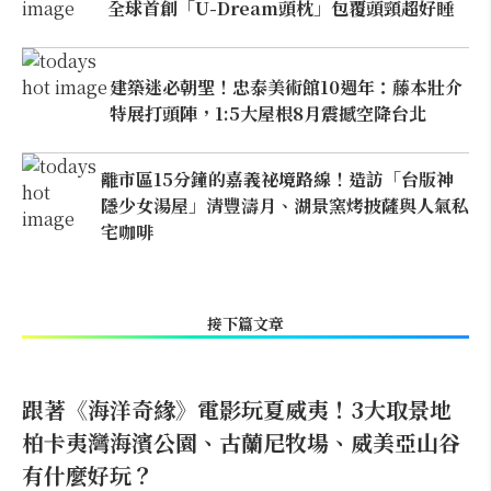
全球首創「U-Dream頭枕」包覆頭頸超好睡
建築迷必朝聖！忠泰美術館10週年：藤本壯介
特展打頭陣，1:5大屋根8月震撼空降台北
離市區15分鐘的嘉義祕境路線！造訪「台版神
隱少女湯屋」清豐濤月、湖景窯烤披薩與人氣私
宅咖啡
接下篇文章
跟著《海洋奇緣》電影玩夏威夷！3大取景地
柏卡夷灣海濱公園、古蘭尼牧場、威美亞山谷
有什麼好玩？