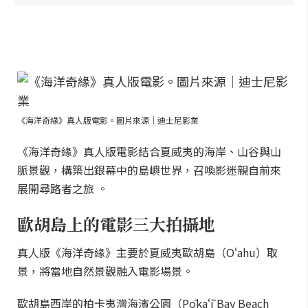
《海洋奇緣》真人版電影。圖片來源｜迪士尼影業
《海洋奇緣》真人版電影結合夏威夷的海岸、山谷與山
脈景觀，構築出銀幕中的島嶼世界，召喚影迷親自前來
展開尋路者之旅 。
歐胡島上的電影三大拍攝地
真人版《海洋奇緣》主要於夏威夷歐胡島（Oʻahu）取
景，將當地自然景觀融入電影場景。
歐胡島西岸的柏卡夷灣海濱公園（Pōkaʻī Bay Beach