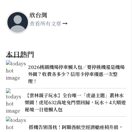
欣台灣
查看所有文章
本日熱門
2026桃園機場停車懶人包／要停桃機還是機場
外圍？收費各多少？信用卡停車優惠一次整
理！
【雲林親子玩水】全台唯一「虎爺主題」叢林水
樂園！虎尾632高地免門票回歸，玩水＋4大順遊
秘境一日遊懶人包
搭機告別落枕！阿聯酋航空經濟艙座椅升級，