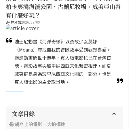
柏卡夷灣海濱公園、古蘭尼牧場、威美亞山谷
有什麼好玩？
By
林芳如
2026/07/09
迪士尼動畫《海洋奇緣》以勇敢少女莫娜
（Moana）尋找自我的冒險故事受到觀眾喜愛，
適逢動畫問世十週年，真人版電影也已在台灣首
映。電影故事與玻里尼西亞文化緊密相連，而夏
威夷群島身為玻里尼西亞文化圈的一部分，也是
真人版電影的主要取景地。
文章目錄
歐胡島上的電影三大拍攝地