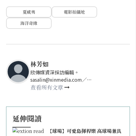
夏威夷
電影拍攝地
海洋奇緣
林芳如
欣傳媒資深採訪編輯。
sasalin@xinmedia.com／
happy21917@gmail.com
查看所有文章
延伸閱讀
【球場】可愛島揮桿樂 高球場兼具