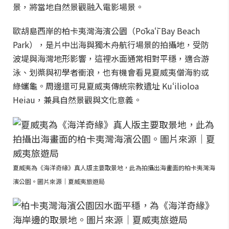
景，將當地自然景觀融入電影場景。
歐胡島西岸的柏卡夷灣海濱公園（Pōkaʻī Bay Beach
Park），是片中出海與獨木舟航行場景的拍攝地，受防
波堤與海灣地形影響，這裡水面通常相對平穩，適合游
泳、划槳與初學者衝浪，也有機會看見夏威夷僧海豹或
綠蠵龜。周邊還可見夏威夷傳統宗教遺址 Kuʻilioloa
Heiau，兼具自然景觀與文化意義。
夏威夷為《海洋奇緣》真人版主要取景地，此為拍攝出海畫面的柏卡夷灣海
濱公園。圖片來源｜夏威夷旅遊局