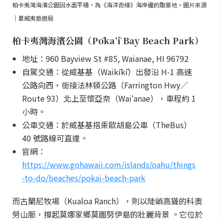
柏卡夷灣海濱公園因水面平穩，為《海洋奇緣》海岸邊的取景地。圖片來源
｜夏威夷旅遊局
柏卡夷灣海濱公園（Pōkaʻī Bay Beach Park）
地址：960 Bayview St #85, Waianae, HI 96792
自駕交通：從威基基（Waikīkī）出發沿 H-1 高速
公路向西，銜接法林頓公路（Farrington Hwy／
Route 93）北上至懷亞奈（Waiʻanae），車程約 1
小時。
公車交通：於威基基搭乘歐胡島公車（TheBus）
40 號路線可直達。
官網：
https://www.gohawaii.com/islands/oahu/things
-to-do/beaches/pokai-beach-park
而古蘭尼牧場（Kualoa Ranch），則以陡峭高聳的科奧
勞山脈，撐起莫娜家鄉莫圖努伊島的壯麗背景 。它位於