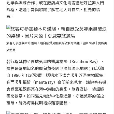
划槳與團隊合作；或在飯店與文化場館體驗呼拉舞入門
課程，透過手勢與歌謠了解在地人對自然、祖先的情
感。
旅客可參加獨木舟體驗，親自感受莫娜乘風破浪的樂趣。圖片來源｜夏威夷
旅遊局
若行程延伸至夏威夷島的凱奧霍灣（Keauhou Bay），
這裡是當地知名的魔鬼魚夜間浮潛與潛水地點；此活動
自 1980 年代起發展，透過水下燈光吸引浮游生物聚集，
進而吸引蝠鱝（manta ray）夜間前來覓食，讓遊客有機
會近距離觀察其在海中游動的身影。旅客安排一趟蝠鱝
夜間觀察，如同遇見電影中化身蝠鱝、守護莫娜的塔拉
祖母，能為海島假期增添難忘體驗。