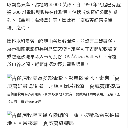
歐胡島東岸，占地約 4,000 英畝，自 1950 年代起已有超
過 200 部電影與影集在此取景，包括《侏羅紀公園》系
列、《金剛：骷髏島》等，因此有「夏威夷好萊塢後
場」之稱。
園區以科奧勞山脈與山谷景觀聞名，並設有二戰碉堡，
展示相關電影道具與歷史文物。旅客可在古蘭尼牧場搭
乘敞篷沙灘車深入卡阿瓦谷（Kaʻaʻawa Valley），穿梭
於山谷之間，近距離探訪經典電影場景。
古蘭尼牧場為多部電影、影集取景地，素有「夏威夷好萊塢後場」之稱。圖
片來源｜夏威夷旅遊局