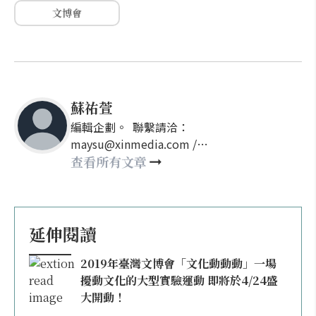
文博會
蘇祐萱
編輯企劃。 聯繫請洽：
maysu@xinmedia.com /
may860527@gmail.com
查看所有文章
延伸閱讀
2019年臺灣文博會「文化動動動」一場
擾動文化的大型實驗運動 即將於4/24盛
大開動！