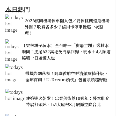
本日熱門
2026桃園機場停車懶人包／要停桃機還是機場
外圍？收費各多少？信用卡停車優惠一次整
理！
【雲林親子玩水】全台唯一「虎爺主題」叢林水
樂園！虎尾632高地免門票回歸，玩水＋4大順遊
秘境一日遊懶人包
搭機告別落枕！阿聯酋航空經濟艙座椅升級，
全球首創「U-Dream頭枕」包覆頭頸超好睡
建築迷必朝聖！忠泰美術館10週年：藤本壯介
特展打頭陣，1:5大屋根8月震撼空降台北