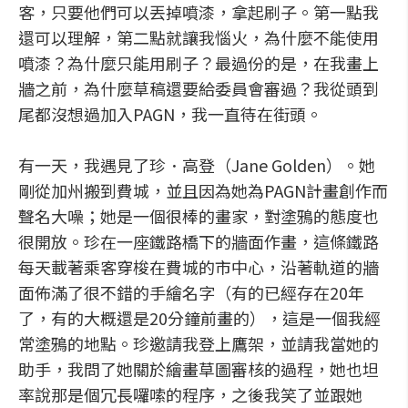
客，只要他們可以丟掉噴漆，拿起刷子。第一點我
還可以理解，第二點就讓我惱火，為什麼不能使用
噴漆？為什麼只能用刷子？最過份的是，在我畫上
牆之前，為什麼草稿還要給委員會審過？我從頭到
尾都沒想過加入PAGN，我一直待在街頭。
有一天，我遇見了珍．高登（Jane Golden）。她
剛從加州搬到費城，並且因為她為PAGN計畫創作而
聲名大噪；她是一個很棒的畫家，對塗鴉的態度也
很開放。珍在一座鐵路橋下的牆面作畫，這條鐵路
每天載著乘客穿梭在費城的市中心，沿著軌道的牆
面佈滿了很不錯的手繪名字（有的已經存在20年
了，有的大概還是20分鐘前畫的），這是一個我經
常塗鴉的地點。珍邀請我登上鷹架，並請我當她的
助手，我問了她關於繪畫草圖審核的過程，她也坦
率說那是個冗長囉嗦的程序，之後我笑了並跟她