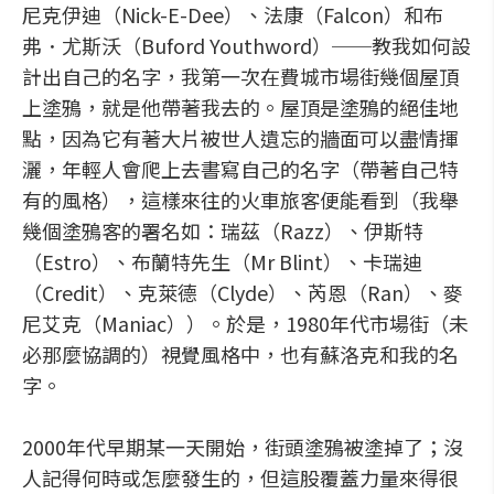
尼克伊迪（Nick-E-Dee）、法康（Falcon）和布
弗．尤斯沃（Buford Youthword）──教我如何設
計出自己的名字，我第一次在費城市場街幾個屋頂
上塗鴉，就是他帶著我去的。屋頂是塗鴉的絕佳地
點，因為它有著大片被世人遺忘的牆面可以盡情揮
灑，年輕人會爬上去書寫自己的名字（帶著自己特
有的風格），這樣來往的火車旅客便能看到（我舉
幾個塗鴉客的署名如：瑞茲（Razz）、伊斯特
（Estro）、布蘭特先生（Mr Blint）、卡瑞迪
（Credit）、克萊德（Clyde）、芮恩（Ran）、麥
尼艾克（Maniac））。於是，1980年代市場街（未
必那麼協調的）視覺風格中，也有蘇洛克和我的名
字。
2000年代早期某一天開始，街頭塗鴉被塗掉了；沒
人記得何時或怎麼發生的，但這股覆蓋力量來得很