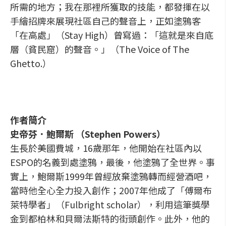
所需的地方；我在那裡所獲取的技能，都發揮在以
手繪招牌來展現社區自己的聲音上，正如塗鴉客
「在高處」（Stay High）曾寫過：「這就是來自底
層（貧民窟）的聲音。」（The Voice of The
Ghetto.）
作者簡介
史帝芬．鮑爾斯 （Stephen Powers）
生長於美國費城，16歲那年，他開始在社區內以
ESPO的名義到處塗鴉，最後，他塗鴉了全世界。事
實上，鮑爾斯1999年曾經放棄塗鴉轉而經營酒吧，
當時他全心全力投入創作；2007年他成了「傅爾布
萊特學者」（Fulbright scholar），利用這筆獎學
金到都柏林和貝爾法斯特的街頭創作。此外，他的