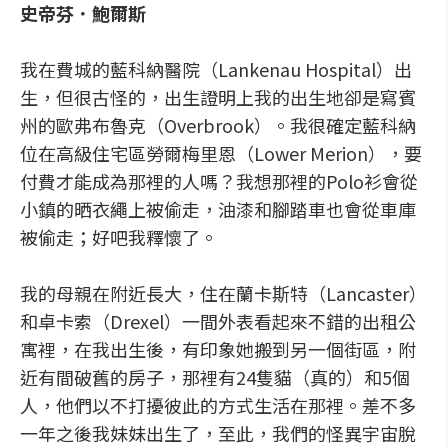
史帝芬．鮑爾斯
我在費城的藍科納醫院（Lankenau Hospital）出
生，但很古怪的，出生證明上我的出生地卻是寫賓
州的歐弗布魯克（Overbrook）。我很確定藍科納
位在高級住宅區勞爾梅里恩（Lower Merion），要
付費才能成為那裡的人嗎？我想那裡的Polo衫會從
小鎮的晒衣繩上被偷走，油漆和腳踏車也會從車庫
被偷走；好吧我釋懷了。
我的母親在附近長大，住在蘭卡斯特（Lancaster）
和卓卡索（Drexel）一間外表看起來不錯的出租公
寓裡，在我出生後，有印象她搬到另一個街區，附
近有間破舊的房子，那裡有24隻貓（真的）和5個
人，他們以不打擾彼此的方式生活在那裡。差不多
一年之後我妹妹出生了，至此，我們的怪異宇宙脫