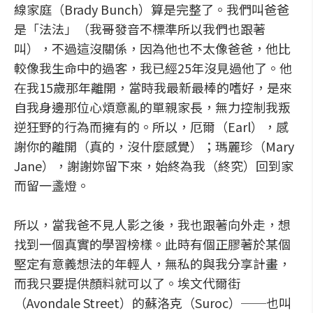
線家庭（Brady Bunch）算是完整了。我們叫爸爸
是「法法」（我哥發音不標準所以我們也跟著
叫），不過這沒關係，因為他也不太像爸爸，他比
較像我生命中的過客，我已經25年沒見過他了。他
在我15歲那年離開，當時我最新最棒的嗜好，是來
自我身邊那位心煩意亂的單親家長，無力控制我叛
逆狂野的行為而擁有的。所以，厄爾（Earl），感
謝你的離開（真的，沒什麼感覺）；瑪麗珍（Mary
Jane），謝謝妳留下來，始終為我（終究）回到家
而留一盞燈。
所以，當我爸不見人影之後，我也跟著向外走，想
找到一個真實的學習榜樣。此時有個正膠著於某個
堅定有意義想法的年輕人，無私的與我分享計畫，
而我只要提供顏料就可以了。埃文代爾街
（Avondale Street）的蘇洛克（Suroc）──也叫