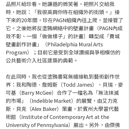
品照片給珍看。她謙遜的微笑著，把照片交給我
時，她說：「我很高興你待在組織外的街頭。」接
下來的20年間，珍在PAGN組織內往上爬，並接管了
它。之後她將反塗鴉網絡中的壁畫計畫（PAGN內成
效不彰、一個「做做樣子」的計畫）轉型成「費城
壁畫創作計畫」（Philadelphia Mural Arts
Program）；目前它是受到全球讚揚與爭相模仿的
公共藝術介入社區建築的典範。
在此同時，我也從塗鴉書寫無縫接軌到藝術創作世
界：我和陶德．詹姆斯（Todd James）、貝瑞．麥
可基（Barry McGee）合作了一檔名為「無法抹滅
的市場」（Indelible Market）的展覽，由艾力克
斯．貝克（Alex Baker）策畫，於賓州大學當代藝
術館（Institute of Contemporary Art at the
University of Pennsylvania）展出。另外，由傑佛