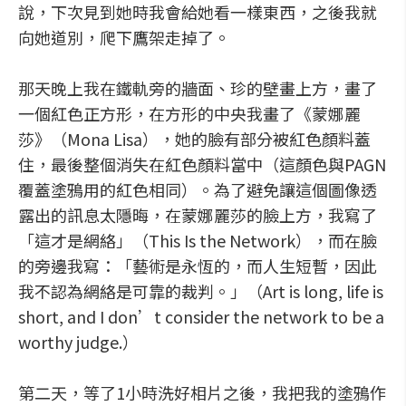
說，下次見到她時我會給她看一樣東西，之後我就
向她道別，爬下鷹架走掉了。
那天晚上我在鐵軌旁的牆面、珍的壁畫上方，畫了
一個紅色正方形，在方形的中央我畫了《蒙娜麗
莎》（Mona Lisa），她的臉有部分被紅色顏料蓋
住，最後整個消失在紅色顏料當中（這顏色與PAGN
覆蓋塗鴉用的紅色相同）。為了避免讓這個圖像透
露出的訊息太隱晦，在蒙娜麗莎的臉上方，我寫了
「這才是網絡」（This Is the Network），而在臉
的旁邊我寫：「藝術是永恆的，而人生短暫，因此
我不認為網絡是可靠的裁判。」（Art is long, life is
short, and I don’t consider the network to be a
worthy judge.）
第二天，等了1小時洗好相片之後，我把我的塗鴉作