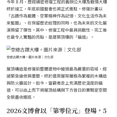
今年 8 月，歷經縝密修復工程的舊辦公大樓及戰情大樓
終於竣工，年底前國藝會也將正式進駐。修復計畫以
「古蹟作為載體、空軍精神作為記憶、文化生活作為未
來藍圖」，在保留歷史紋理的同時，也為未來的文化展
演預留了彈性。其中。修復工程中最具挑戰性、完工後
也最令人驚豔的亮點，是建築頂樓的「貓道」。
空總古蹟大樓。圖片來源｜文化部
屋頂構造是修復前整體建物中破損最為嚴重的區域，經
過緊急搶修與重塑，終於還原屋架層極為繁複的木構造
與防火牆設計。如今，當觀者走上充滿歷史溫度的貓
道，可以由上而下將屋頂結構與下方昔日的實驗室空間
全貌盡收眼底。
2026文博會以「第零位元」登場，5