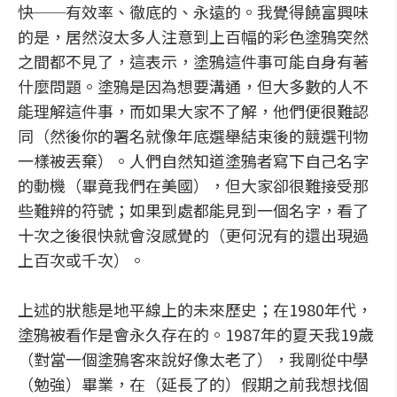
快──有效率、徹底的、永遠的。我覺得饒富興味
的是，居然沒太多人注意到上百幅的彩色塗鴉突然
之間都不見了，這表示，塗鴉這件事可能自身有著
什麼問題。塗鴉是因為想要溝通，但大多數的人不
能理解這件事，而如果大家不了解，他們便很難認
同（然後你的署名就像年底選舉結束後的競選刊物
一樣被丟棄）。人們自然知道塗鴉者寫下自己名字
的動機（畢竟我們在美國），但大家卻很難接受那
些難辨的符號；如果到處都能見到一個名字，看了
十次之後很快就會沒感覺的（更何況有的還出現過
上百次或千次）。
上述的狀態是地平線上的未來歷史；在1980年代，
塗鴉被看作是會永久存在的。1987年的夏天我19歲
（對當一個塗鴉客來說好像太老了），我剛從中學
（勉強）畢業，在（延長了的）假期之前我想找個