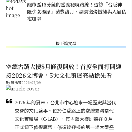
離市區15分鐘的嘉義祕境路線！造訪「台版神
隱少女湯屋」清豐濤月、湖景窯烤披薩與人氣私
宅咖啡
接下篇文章
空總古蹟大樓8月修復開放！首度全面打開迎
接2026文博會，5大文化策展亮點搶先看
By
蘇祐萱
2026/07/09
2026 年的夏末，台北市中心迎來一場歷史與當代
交會的文化盛事。位於仁愛路上的空總臺灣當代
文化實驗場（C-LAB），其古蹟大樓即將在 8 月
正式卸下修復鷹架，修復後迎接的第一場大型盛