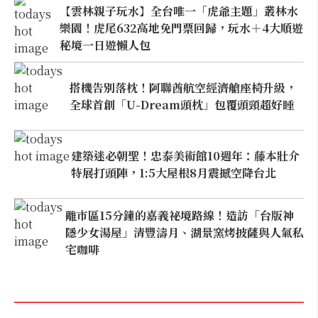
【雲林親子玩水】全台唯一「虎爺主題」叢林水
樂園！虎尾632高地免門票回歸，玩水＋4大順遊
秘境一日遊懶人包
搭機告別落枕！阿聯酋航空經濟艙座椅升級，
全球首創「U-Dream頭枕」包覆頭頸超好睡
建築迷必朝聖！忠泰美術館10週年：藤本壯介
特展打頭陣，1:5大屋根8月震撼空降台北
離市區15分鐘的嘉義祕境路線！造訪「台版神
隱少女湯屋」清豐濤月、湖景窯烤披薩與人氣私
宅咖啡