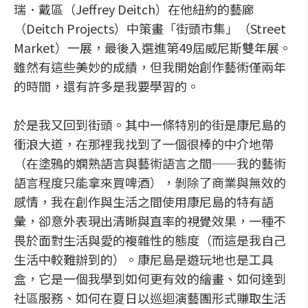
瑞．戴區（Jeffrey Deitch）在他紐約的藝廊
（Deitch Projects）中策畫「街頭市集」（Street
Market）一展，最後入選進第49屆威尼斯雙年展。
雖然有這些美妙的成績，但我開始創作藝術僅兩年
的時間，還有許多是我要學習的。
於是我又回到街頭。其中一條特別的街是康尼島的
衝浪大道，在那裡我找到了一個很棒的中介地帶
（在塗鴉的嫻熟語言與藝術語言之間──我的藝術
語言程度只能拿來買啤酒），剝除了商業與無效的
感情，我在創作與生活之間使用康尼島的特有語
彙，卻意外表現出清晰與直率的視覺效果，一種不
畏於面對生活與愛的複雜性的態度（而這是我自己
生活中較難辦到的）。康尼島是遊玩地也是工具
盒，它是一個我學到如何更有效的繪畫、如何達到
社區服務、如何在夏日以巡迴演藝團形式賺取生活