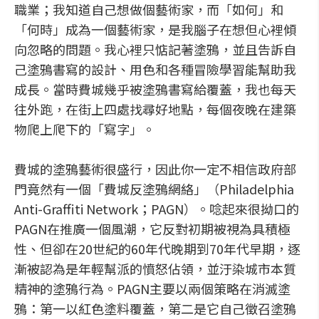
職業；我知道自己想做個藝術家，而「如何」和
「何時」成為一個藝術家，是我腦子在想但心裡傾
向忽略的問題。我心裡只惦記著塗鴉，並且告訴自
己塗鴉書寫的設計、用色和各種冒險學習能幫助我
成長。當時費城幾乎被塗鴉書寫給覆蓋，我也每天
往外跑，在街上四處找尋好地點，每個夜晚在建築
物爬上爬下的「寫字」。
費城的塗鴉藝術很盛行，因此你一定不相信政府部
門竟然有一個「費城反塗鴉網絡」（Philadelphia
Anti-Graffiti Network；PAGN）。唸起來很拗口的
PAGN在推廣一個風潮，它反對初期被視為具積極
性、但卻在20世紀的60年代晚期到70年代早期，逐
漸被認為是年輕幫派的憤怒佔領，並汙染城市本質
精神的塗鴉行為。PAGN主要以兩個策略在消滅塗
鴉：第一以紅色塗料覆蓋，第二是它自己徵召塗鴉