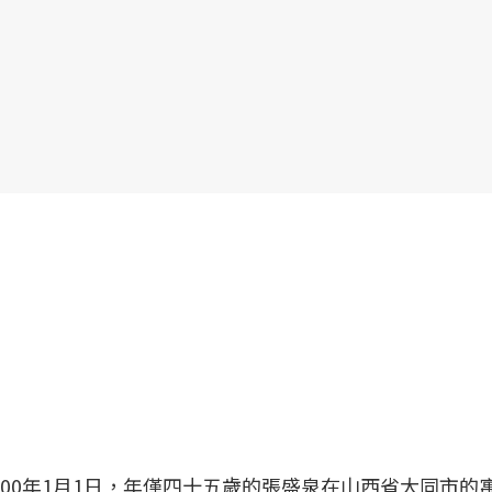
00年1月1日，年僅四十五歲的張盛泉在山西省大同市的