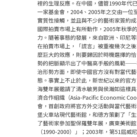
裡的生理反應。在中國，儘管1990年
一家基金會，2004、2005年之交由
實質性接觸，並且與不少的藝術家簽約成
國際拍賣市場上有所動作，2005年秋
力。隨著事態的發展，來自歐洲、印尼等
在拍賣市場上，「謊言」被重複幾次之後
麼巨大的效應，則要歸因於時機選擇的恰
勢的把脈顯示出了中醫高手般的風範──
治形勢方面，即使中國官方沒有對當代藝
態。事實上不止於此，新世紀以來的官方
海雙年展邀請了清水敏男與侯瀚如這樣具
濟合作組織（Asia-Pacific Econom
會，首創政府將官方外交活動與當代藝術
堡火車站現代藝術館，和德方策劃了「生
了藝術家參加聖保羅雙年展，廣東美術館
（1990-2000）」；2003年，第51