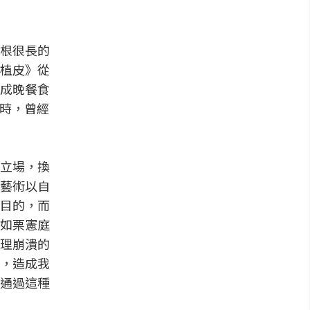
根很長的
植皮》從
成晚餐食
像時，曾經
立場，換
藝術以自
目的，而
如栗憲庭
理崩潰的
，造成我
通過這種