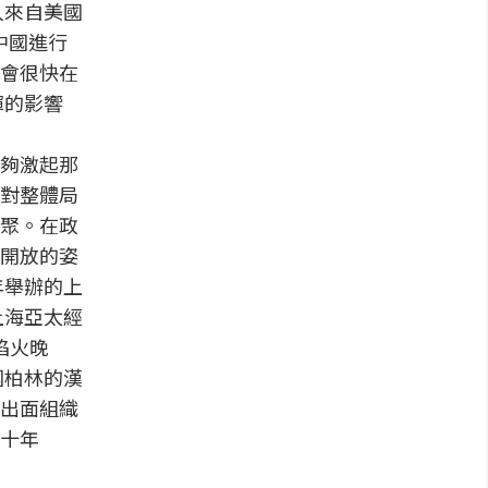
入來自美國
中國進行
會很快在
揮的影響
夠激起那
對整體局
聚。在政
開放的姿
年舉辦的上
上海亞太經
術焰火晚
國柏林的漢
出面組織
十年