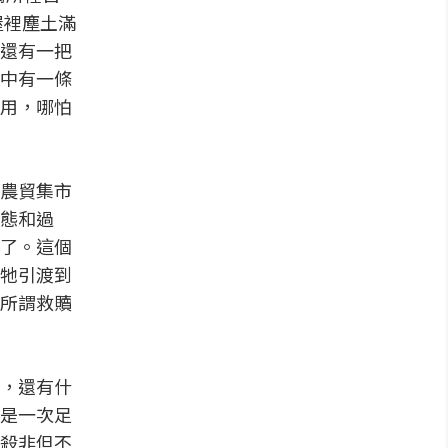
屋裡塵土滿
還有一把
中有一條
用，哪怕
農貿集市
態和過
了。這個
牠引渡到
所謂救贖
，還有什
是一次足
殺非但不