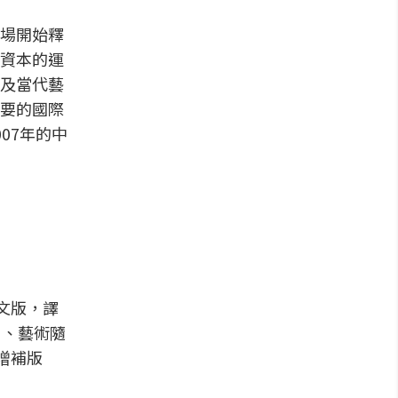
場開始釋
資本的運
及當代藝
要的國際
07年的中
法文版，譯
年）、藝術隨
增補版