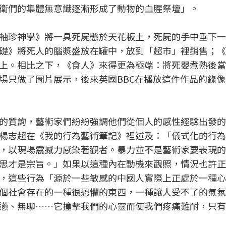
衛們的集體無意識逐漸形成了動物的血腥祭壇」。
袖珍神學》將一具死屍懸於天花板上，死屍的手中垂下一
礎》將死人的腦漿盛放在罐中，放到「超市」裡銷售；《
上。相比之下，《食人》來得更為極端：將死嬰煮熟後當
場只做了圖片展示，後來英國BBC在播放這件作品的錄
的質詢，藝術家們紛紛強調他們從個人的感性經驗出發的
楊志超在《我的行為藝術筆記》裡述及：「儀式化的行為
，以現場震撼力感染著觀者。暴力並不是藝術家要表現的
思才是宗旨。」如果以這種內在動機來觀照，情況也許正
，這些行為「源於一些敏感的中國人實際上正處於一種心
個社會存在的一種很恐懼的東西，一種讓人受不了的氣氛
懣、無聊……它撞擊我們的心靈而使我們疼痛難耐，只有