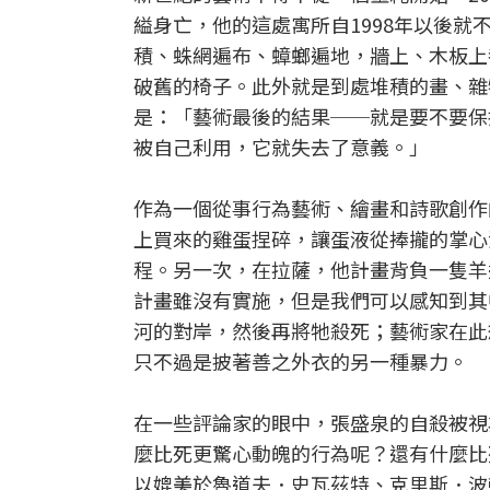
縊身亡，他的這處寓所自1998年以後
積、蛛網遍布、蟑螂遍地，牆上、木板上
破舊的椅子。此外就是到處堆積的畫、雜
是：「藝術最後的結果──就是要不要保
被自己利用，它就失去了意義。」
作為一個從事行為藝術、繪畫和詩歌創作
上買來的雞蛋捏碎，讓蛋液從捧攏的掌心
程。另一次，在拉薩，他計畫背負一隻羊
計畫雖沒有實施，但是我們可以感知到其
河的對岸，然後再將牠殺死；藝術家在此
只不過是披著善之外衣的另一種暴力。
在一些評論家的眼中，張盛泉的自殺被視
麼比死更驚心動魄的行為呢？還有什麼比
以媲美於魯道夫．史瓦茲特、克里斯．波