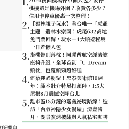
1
.
2026桃園機場停車懶人包／要停
桃機還是機場外圍？收費各多少？
信用卡停車優惠一次整理！
2
.
【雲林親子玩水】全台唯一「虎爺
主題」叢林水樂園！虎尾632高地
免門票回歸，玩水＋4大順遊秘境
一日遊懶人包
3
.
搭機告別落枕！阿聯酋航空經濟艙
座椅升級，全球首創「U-Dream
頭枕」包覆頭頸超好睡
4
.
建築迷必朝聖！忠泰美術館10週
年：藤本壯介特展打頭陣，1:5大
屋根8月震撼空降台北
5
.
離市區15分鐘的嘉義祕境路線！造
訪「台版神隱少女湯屋」清豐濤
月、湖景窯烤披薩與人氣私宅咖啡
寓所裡自