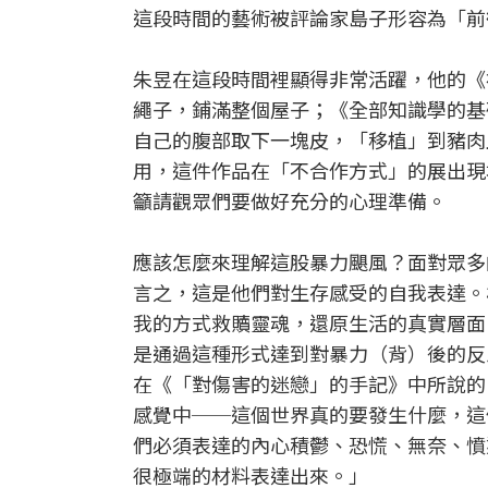
這段時間的藝術被評論家島子形容為「前
朱昱在這段時間裡顯得非常活躍，他的《
繩子，鋪滿整個屋子；《全部知識學的基
自己的腹部取下一塊皮，「移植」到豬肉
用，這件作品在「不合作方式」的展出現
籲請觀眾們要做好充分的心理準備。
應該怎麼來理解這股暴力颶風？面對眾多
言之，這是他們對生存感受的自我表達。
我的方式救贖靈魂，還原生活的真實層面
是通過這種形式達到對暴力（背）後的反
在《「對傷害的迷戀」的手記》中所說的
感覺中──這個世界真的要發生什麼，這
們必須表達的內心積鬱、恐慌、無奈、憤
很極端的材料表達出來。」