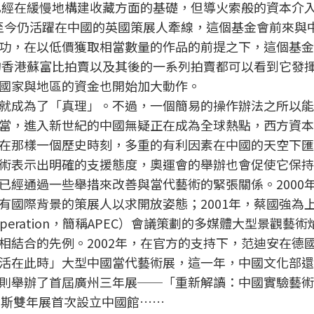
代已經在緩慢地構建收藏方面的基礎，但導火索般的資本介
一位至今仍活躍在中國的英國策展人牽線，這個基金會前來與
功，在以低價獲取相當數量的作品的前提之下，這個基金
季的香港蘇富比拍賣以及其後的一系列拍賣都可以看到它發
國家與地區的資金也開始加大動作。
就成為了「真理」。不過，一個簡易的操作辦法之所以能
當，進入新世紀的中國無疑正在成為全球熱點，西方資本
在那樣一個歷史時刻，多重的有利因素在中國的天空下匯
術表示出明確的支援態度，奧運會的舉辦也會促使它保持
已經通過一些舉措來改善與當代藝術的緊張關係。2000
有國際背景的策展人以求開放姿態；2001年，蔡國強為
ic Cooperation，簡稱APEC）會議策劃的多媒體大型景觀藝
相結合的先例。2002年，在官方的支持下，范迪安在德
活在此時」大型中國當代藝術展，這一年，中國文化部還
則舉辦了首屆廣州三年展──「重新解讀：中國實驗藝術
屆威尼斯雙年展首次設立中國館……