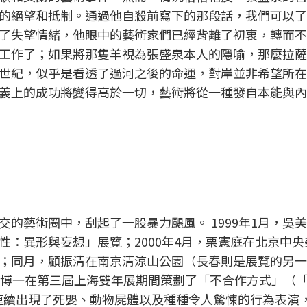
的絕望和抵制。通過他自殺前寫下的那段話，我們可以了
了失望情緒，他眼中的藝術家們已經背離了初衷，轉而不
工作了；如果將那隻羊視為張盛泉本人的隱喻，那麼拉薩
世紀，似乎是看透了過河之後的命運，對岸並非希望所在
義上的成功將變得高於一切，藝術將從一種發自本能與內
的藝術圈中，刮起了一股暴力颶風。 1999年1月，吳
性：異形與妄想」展覽；2000年4月，栗憲庭在北京中央
；同月，顧振清在南京清涼山公園（長春則是展覽的另一
博一在第三屆上海雙年展期間策劃了「不合作方式」（「F
，連續出現了死嬰、動物屍體以及種種令人驚悚的行為表演