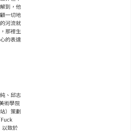
解到，他
顧一切地
的河流就
，那裡生
心的表達
美純、邱志
美術學院
站）策劃
uck
，以致於