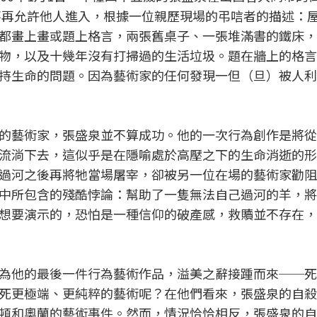
就不再允許他人進入，根據一位親歷現場的弔唁者的描述：
都畫上畫或題上格言，兩張舊桌子、一張堆滿書的鐵床，
物，以及十幾年沒有打掃過的生活垃圾。題在牆上的格言
持生命的問題。因為藝術家的任何發現一但（旦）被人利
的藝術家，張盛泉並不算成功。他的一次行為創作是將從
流淌下去，這似乎是在隱喻處於高壓之下的生命消逝的形
過河之後再將牠當場屠宰，卻被另一位在場的藝術家勸阻
中所包含的殘酷悖論：幫助了一隻無法自己過河的羊，將
想要演示的，恐怕是一種信仰的破產感，救贖並不存在，
為他的最後一件行為藝術作品，溢美之辭接踵而來──死
死更極端、更純粹的藝術呢？在他們看來，張盛泉的自殺
頓和奧蘭的藝術事件。然而，情況恰恰相反，張盛泉的自