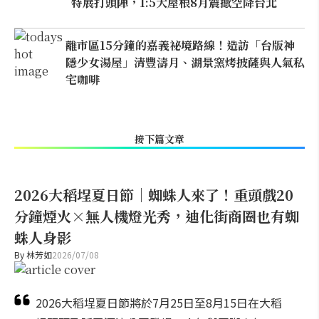
特展打頭陣，1:5大屋根8月震撼空降台北
離市區15分鐘的嘉義祕境路線！造訪「台版神
隱少女湯屋」清豐濤月、湖景窯烤披薩與人氣私
宅咖啡
接下篇文章
2026大稻埕夏日節｜蜘蛛人來了！重頭戲20
分鐘煙火×無人機燈光秀，迪化街商圈也有蜘
蛛人身影
By
林芳如
2026/07/08
2026大稻埕夏日節將於7月25日至8月15日在大稻