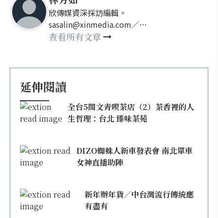
欣傳媒資深採訪編輯。
sasalin@xinmedia.com／
happy21917@gmail.com
查看所有文章
延伸閱讀
全台5間文青喫茶店（2）茶香裡的人
生哲理：台北 臻味茶苑
DIZO蜘蛛人新車發表會 南北單車
女神直播助陣
新年辦年貨／中台灣流行傳統應
有盡有