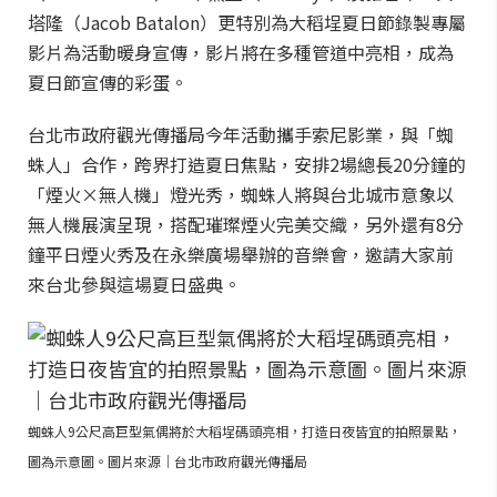
塔隆（Jacob Batalon）更特別為大稻埕夏日節錄製專屬
影片為活動暖身宣傳，影片將在多種管道中亮相，成為
夏日節宣傳的彩蛋。
台北市政府觀光傳播局今年活動攜手索尼影業，與「蜘
蛛人」合作，跨界打造夏日焦點，安排2場總長20分鐘的
「煙火×無人機」燈光秀，蜘蛛人將與台北城市意象以
無人機展演呈現，搭配璀璨煙火完美交織，另外還有8分
鐘平日煙火秀及在永樂廣場舉辦的音樂會，邀請大家前
來台北參與這場夏日盛典。
蜘蛛人9公尺高巨型氣偶將於大稻埕碼頭亮相，打造日夜皆宜的拍照景點，
圖為示意圖。圖片來源｜台北市政府觀光傳播局