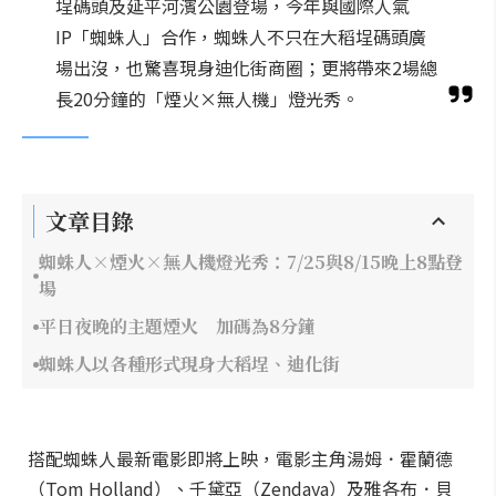
埕碼頭及延平河濱公園登場，今年與國際人氣
IP「蜘蛛人」合作，蜘蛛人不只在大稻埕碼頭廣
場出沒，也驚喜現身迪化街商圈；更將帶來2場總
長20分鐘的「煙火×無人機」燈光秀。
文章目錄
蜘蛛人×煙火×無人機燈光秀：7/25與8/15晚上8點登
場
平日夜晚的主題煙火 加碼為8分鐘
蜘蛛人以各種形式現身大稻埕、迪化街
搭配蜘蛛人最新電影即將上映，電影主角湯姆．霍蘭德
（Tom Holland）、千黛亞（Zendaya）及雅各布．貝