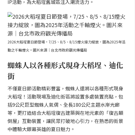
IP活動，為大稻埕舊城區注入潮流活力。
2026大稻埕夏日節登場，7/25、8/5、8/15煙火接力綻放，圖為2025年活
動之千輪煙火。圖片來源｜台北市政府觀光傳播局
蜘蛛人以各種形式現身大稻埕、迪化
街
不僅夏日節活動精彩豐富，蜘蛛人還將以各種形式現身
大稻埕！活動現場及迪化街區將設置多處裝置亮點，包
括9公尺巨型蜘蛛人氣偶、全長180公尺主題水岸光廊
等，更打造結合大稻埕復古建築與在地元素的「復古顛
倒屋」互動裝置，讓民眾打破地心引力，在熟悉的街景
中體驗大銀幕英雄的夏日魅力。