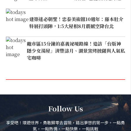
建築迷必朝聖！忠泰美術館10週年：藤本壯介
特展打頭陣，1:5大屋根8月震撼空降台北
離市區15分鐘的嘉義祕境路線！造訪「台版神
隱少女湯屋」清豐濤月、湖景窯烤披薩與人氣私
宅咖啡
Follow Us
享受吧！環遊世界，勇敢歸零去冒險，踏出夢想的第一步。一點勇
氣，一點熱情，一點快樂，一點挑戰