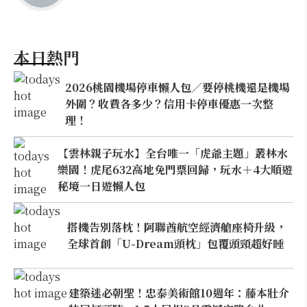
本日熱門
2026桃園機場停車懶人包／要停桃機還是機場
外圍？收費各多少？信用卡停車優惠一次整
理！
【雲林親子玩水】全台唯一「虎爺主題」叢林水
樂園！虎尾632高地免門票回歸，玩水＋4大順遊
秘境一日遊懶人包
搭機告別落枕！阿聯酋航空經濟艙座椅升級，
全球首創「U-Dream頭枕」包覆頭頸超好睡
建築迷必朝聖！忠泰美術館10週年：藤本壯介