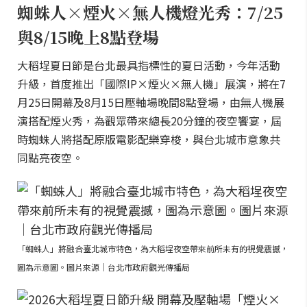
蜘蛛人×煙火×無人機燈光秀：7/25
與8/15晚上8點登場
大稻埕夏日節是台北最具指標性的夏日活動，今年活動
升級，首度推出「國際IP×煙火×無人機」展演，將在7
月25日開幕及8月15日壓軸場晚間8點登場，由無人機展
演搭配煙火秀，為觀眾帶來總長20分鐘的夜空饗宴，屆
時蜘蛛人將搭配原版電影配樂穿梭，與台北城市意象共
同點亮夜空。
「蜘蛛人」將融合臺北城市特色，為大稻埕夜空帶來前所未有的視覺震撼，
圖為示意圖。圖片來源｜台北市政府觀光傳播局