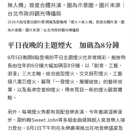
2026大稻埕夏日節升級 開幕及壓軸場「煙火×無人機」首度合體共演，圖
為示意圖。圖片來源｜台北市政府觀光傳播局
平日夜晚的主題煙火 加碼為8分鐘
8月5日晚間8點登場的平日主題煙火也非常精彩，施放時
長由往年的6分鐘大幅加碼至8分鐘，以「創意、工藝、
浪漫」三大主軸，結合造型煙火、交叉扇形煙火、工藝
級八重芯煙火，展現「一發煙火、層層綻放」的藝術效
果，以及長滯空垂柳煙火，帶來耳目一新的煙火觀賞體
驗。
另外，每場煙火秀都有搭配音樂表演，今年邀請溫蒂漫
步、甜約翰Sweet John等多組金曲級與超人氣音樂人接
力登台，8月1日下午則在永樂廣場推出在地音樂盛宴及