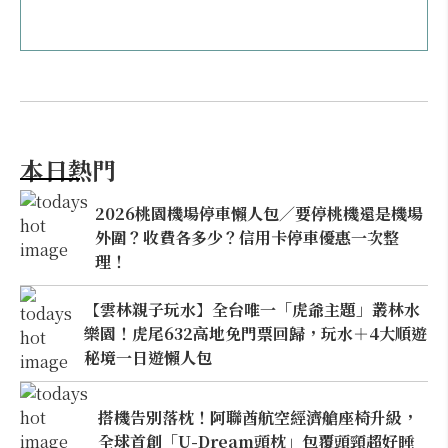
本日熱門
2026桃園機場停車懶人包／要停桃機還是機場
外圍？收費各多少？信用卡停車優惠一次整
理！
【雲林親子玩水】全台唯一「虎爺主題」叢林水
樂園！虎尾632高地免門票回歸，玩水＋4大順遊
秘境一日遊懶人包
搭機告別落枕！阿聯酋航空經濟艙座椅升級，
全球首創「U-Dream頭枕」包覆頭頸超好睡