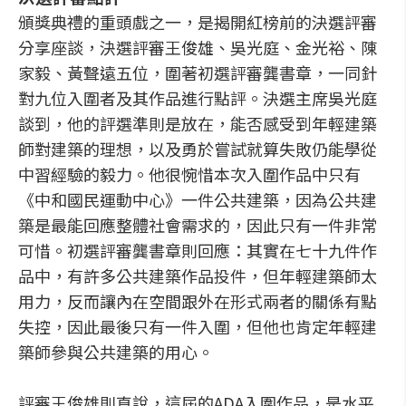
頒獎典禮的重頭戲之一，是揭開紅榜前的決選評審
分享座談，決選評審王俊雄、吳光庭、金光裕、陳
家毅、黃聲遠五位，圍著初選評審龔書章，一同針
對九位入圍者及其作品進行點評。決選主席吳光庭
談到，他的評選準則是放在，能否感受到年輕建築
師對建築的理想，以及勇於嘗試就算失敗仍能學從
中習經驗的毅力。他很惋惜本次入圍作品中只有
《中和國民運動中心》一件公共建築，因為公共建
築是最能回應整體社會需求的，因此只有一件非常
可惜。初選評審龔書章則回應：其實在七十九件作
品中，有許多公共建築作品投件，但年輕建築師太
用力，反而讓內在空間跟外在形式兩者的關係有點
失控，因此最後只有一件入圍，但他也肯定年輕建
築師參與公共建築的用心。
評審王俊雄則直說，這屆的ADA入圍作品，是水平