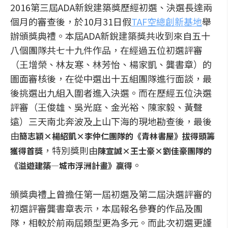
2016第三屆ADA新銳建築獎歷經初選、決選長達兩
個月的審查後，於10月31日假
TAF空總創新基地
舉
辦頒獎典禮。本屆ADA新銳建築獎共收到來自五十
八個團隊共七十九件作品，在經過五位初選評審
（王增榮、林友寒、林芳怡、楊家凱、龔書章）的
圖面審核後，在從中選出十五組團隊進行面談，最
後挑選出九組入圍者進入決選。而在歷經五位決選
評審（王俊雄、吳光庭、金光裕、陳家毅、黃聲
遠）三天南北奔波及上山下海的現地勘查後，最後
由
簡志穎×楊紹凱×李仲仁團隊的《青林書屋》
拔得頭籌
，特別獎則由
獲得首獎
陳宣誠×王士豪×劉佳豪團隊的
。
《溢遊建築—城市浮洲計畫》贏得
頒獎典禮上曾擔任第一屆初選及第二屆決選評審的
初選評審龔書章表示，本屆報名參賽的作品及團
隊，相較於前兩屆類型更為多元。而此次初選更謹