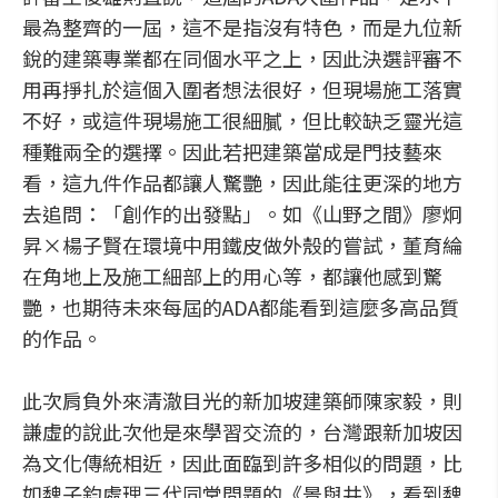
最為整齊的一屆，這不是指沒有特色，而是九位新
銳的建築專業都在同個水平之上，因此決選評審不
用再掙扎於這個入圍者想法很好，但現場施工落實
不好，或這件現場施工很細膩，但比較缺乏靈光這
種難兩全的選擇。因此若把建築當成是門技藝來
看，這九件作品都讓人驚艷，因此能往更深的地方
去追問：「創作的出發點」。如《山野之間》廖炯
昇×楊子賢在環境中用鐵皮做外殼的嘗試，董育綸
在角地上及施工細部上的用心等，都讓他感到驚
艷，也期待未來每屆的ADA都能看到這麼多高品質
的作品。
此次肩負外來清澈目光的新加坡建築師陳家毅，則
謙虛的說此次他是來學習交流的，台灣跟新加坡因
為文化傳統相近，因此面臨到許多相似的問題，比
如魏子鈞處理三代同堂問題的《景與井》，看到魏