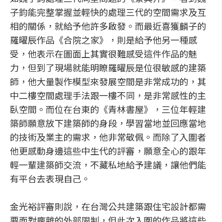
子鈞能完整掌握並輕快的處理三代的空間需求及互
相的關係，就給予他許多啟發。而最近喜獲麟子的
羅曜辰作品《合院之家》，則是給予他另一種感
受，他表示在圖面上其實很難感受這件作品的魅
力，但到了現場就能明瞭羅曜辰是位很敏感的建築
師，他大量製作模型來發展空間是非常成功的，其
中二樓空間處理手法跟一樓不同，是非常感性的主
臥空間。而位在台東的《青林書屋》，三位年輕建
築師願意放下建築師的身段，學習當地並回應當地
的技術及業主的需求，他非常敬佩。而除了入圍者
他更感動身邊這些中生代的評審，願意全心的跟年
輕一輩建築師交流，不藏私地給予建議，讓他們能
有平台去表現自己。
金光裕評審則說，在台灣公共建築跟住宅設計都需
要面對龐雜的外部限制，但此次入圍的作品將這些