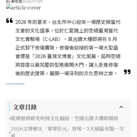
By
蘇祐萱
2026/07/09
2026 年的夏末，台北市中心迎來一場歷史與當代
交會的文化盛事。位於仁愛路上的空總臺灣當代
文化實驗場（C-LAB），其古蹟大樓即將在 8 月
正式卸下修復鷹架，修復後迎接的第一場大型盛
會便是「2026 臺灣文博會」文化策展，屆時空總
將首度以最完整的型態敞開大門，讓人走進修復
後的歷史建築，展開一場深刻的文化思辨之旅。
文章目錄
從總督府研究所到文化樞紐，空總古蹟大樓將開放
2026文博會以「第零位元」登場，5大展區亮點一次
看