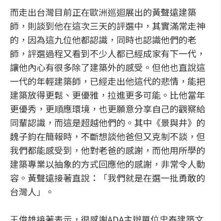
而走出台灣目前正在歐洲巡迴展出的黃聲遠建築
師，則談到他在這次三天的評選中，其實滿常走神
的，因為這九位他都認識，同時也認識他們的老
師，評選過程又看到不少人都已經成家有下一代，
讓他內心有很多除了建築外的感受。但他也直說這
一代的年輕建築師，已經走出他這代的悲情，能把
建築放得更鬆、更優雅，拉進更多可能。比他當年
更優秀，更順應環境，也更願意分享自己的觀察給
同輩認識，而這是超越他們的。其中《景與井》的
魏子鈞在簡報時，不斷想談他爸但又克制不談，但
我們都能感受到，他對老爸的感謝，而他用所學的
建築專業以抽象的方式回應他的感謝，非常令人動
容。黃聲遠接著直說：「我們就是在選一批勇敢的
台灣人」。
王俊雄接著表示，很感謝ADA主辦單位忠泰建築文