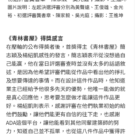
圖片說明：左起決選評審分別為黃聲遠、王俊雄、金光
裕、初選評審龔書章、陳家毅、吳光庭；攝影：王進坤
《青林書屋》得獎感言
在壓軸的公布得獎者後，首獎得主《青林書屋》簡
志穎及楊紹凱感性的發言，簡志穎表示從沒想過自
己能贏，他在當日評選審查時並沒有太多的話語敘
述，是因為他希望評審們能從作品中看出他的掙扎
及想要傳達的事情。而在設計這件作品時，他知道
業主已經給予他很多先天的優勢，他唯一能做的就
是真心回應他，思考要怎麼做才能讓這件作品更
好。楊紹凱則表示，感謝評審在他們執業初始的給
他們鼓勵，讓他們能更有自信的往下走，也感謝
ADA這個平台，讓他能看到其他同輩建築師的努
力，知道自己並不孤單，也從這八件作品中獲得許