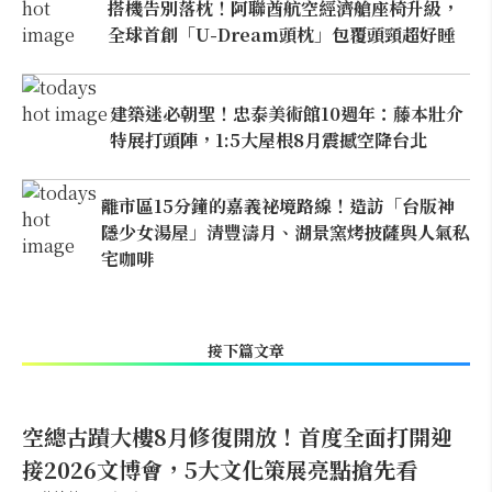
搭機告別落枕！阿聯酋航空經濟艙座椅升級，
全球首創「U-Dream頭枕」包覆頭頸超好睡
建築迷必朝聖！忠泰美術館10週年：藤本壯介
特展打頭陣，1:5大屋根8月震撼空降台北
離市區15分鐘的嘉義祕境路線！造訪「台版神
隱少女湯屋」清豐濤月、湖景窯烤披薩與人氣私
宅咖啡
接下篇文章
空總古蹟大樓8月修復開放！首度全面打開迎
接2026文博會，5大文化策展亮點搶先看