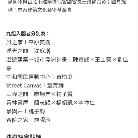
豪團隊與台北市建築世代會副會長王雅麟合影；圖片提
供：忠泰建築文化藝術基金會
九組入圍者分別為：
風之家∣平原英樹
浮光之間∣沈庭增
溢遊建築—城市浮洲計畫∣陳宣誠×王士豪×劉佳
豪
中和國民運動中心∣曾柏庭
Street Canvas∣董育綸
山野之間∣廖炯昇×楊子賢
青林書屋∣簡志穎×楊紹凱×李仲仁
景與井∣魏子鈞
合院之家∣羅曜辰
決選評審點評