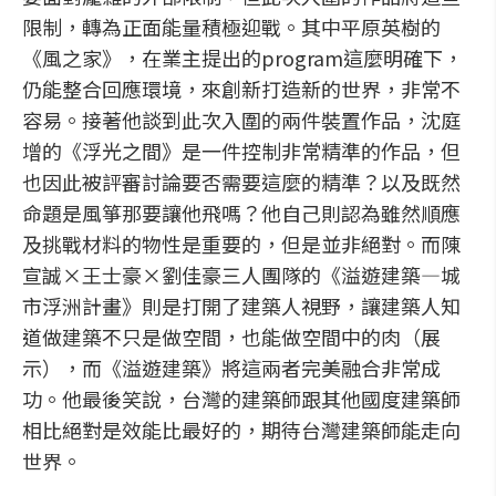
限制，轉為正面能量積極迎戰。其中平原英樹的
《風之家》，在業主提出的program這麼明確下，
仍能整合回應環境，來創新打造新的世界，非常不
容易。接著他談到此次入圍的兩件裝置作品，沈庭
增的《浮光之間》是一件控制非常精準的作品，但
也因此被評審討論要否需要這麼的精準？以及既然
命題是風箏那要讓他飛嗎？他自己則認為雖然順應
及挑戰材料的物性是重要的，但是並非絕對。而陳
宣誠×王士豪×劉佳豪三人團隊的《溢遊建築—城
市浮洲計畫》則是打開了建築人視野，讓建築人知
道做建築不只是做空間，也能做空間中的肉（展
示），而《溢遊建築》將這兩者完美融合非常成
功。他最後笑說，台灣的建築師跟其他國度建築師
相比絕對是效能比最好的，期待台灣建築師能走向
世界。