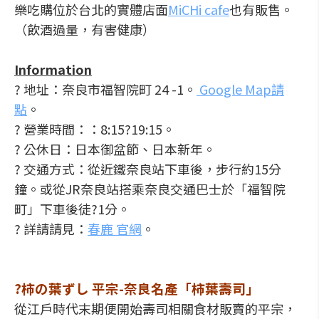
樂吃購位於台北的實體店面
MiCHi cafe
也有販售。
（飲酒過量，有害健康）
Information
? 地址：奈良市福智院町 24 -1。
Google Map請
點
。
? 營業時間：：8:15?19:15。
? 公休日：日本御盆節、日本新年。
? 交通方式：從近鐵奈良站下車後，步行約15分
鐘。或從JR奈良站搭乘奈良交通巴士於「福智院
町」下車後徒?1分。
? 詳請請見：
春鹿 官網
。
?柿の葉ずし 平宗-奈良名產「柿葉壽司」
從江戶時代末期便開始壽司相關食材販賣的平宗，