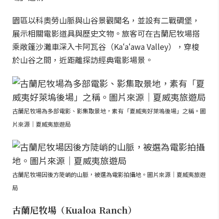
園區以科奧勞山脈與山谷景觀聞名，並設有二戰碉堡，
展示相關電影道具與歷史文物。旅客可在古蘭尼牧場搭
乘敞篷沙灘車深入卡阿瓦谷（Kaʻaʻawa Valley），穿梭
於山谷之間，近距離探訪經典電影場景。
古蘭尼牧場為多部電影、影集取景地，素有「夏威夷好萊塢後場」之稱。圖
片來源｜夏威夷旅遊局
古蘭尼牧場因後方陡峭的山脈，被選為電影拍攝地。圖片來源｜夏威夷旅遊
局
古蘭尼牧場（Kualoa Ranch）