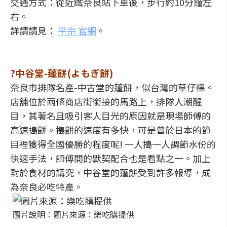
交通方式：從近鐵奈良站下車後，步行約10分鐘左
右。
詳請請見：
平宗 官網
。
?中谷堂-蓬餅(よもぎ餅)
奈良市排隊名產-中古堂的蓬餅，似台灣的草仔粿。
店舖位於兩條商店街銜接的馬路上，排隊人潮醒
目，其著名且吸引客人目光的原因就是現場師傅的
高速搗餅。搗餅的速度有多快，可是曾於日本的節
目裡獲得全國優勝的程度呢! 一人搗一人調節水份的
快速手法，師傅間的默契配合也是看點之一。加上
對於食材的講究，中谷堂的蓬餅受到許多報導，成
為奈良必吃特產。
圖片說明：圖片來源：樂吃購提供