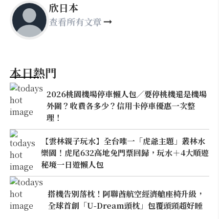
欣日本
查看所有文章
本日熱門
2026桃園機場停車懶人包／要停桃機還是機場
外圍？收費各多少？信用卡停車優惠一次整
理！
【雲林親子玩水】全台唯一「虎爺主題」叢林水
樂園！虎尾632高地免門票回歸，玩水＋4大順遊
秘境一日遊懶人包
搭機告別落枕！阿聯酋航空經濟艙座椅升級，
全球首創「U-Dream頭枕」包覆頭頸超好睡