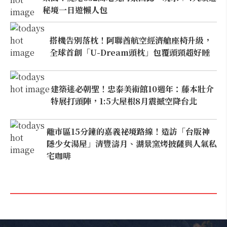
秘境一日遊懶人包
搭機告別落枕！阿聯酋航空經濟艙座椅升級，
全球首創「U-Dream頭枕」包覆頭頸超好睡
建築迷必朝聖！忠泰美術館10週年：藤本壯介
特展打頭陣，1:5大屋根8月震撼空降台北
離市區15分鐘的嘉義祕境路線！造訪「台版神
隱少女湯屋」清豐濤月、湖景窯烤披薩與人氣私
宅咖啡