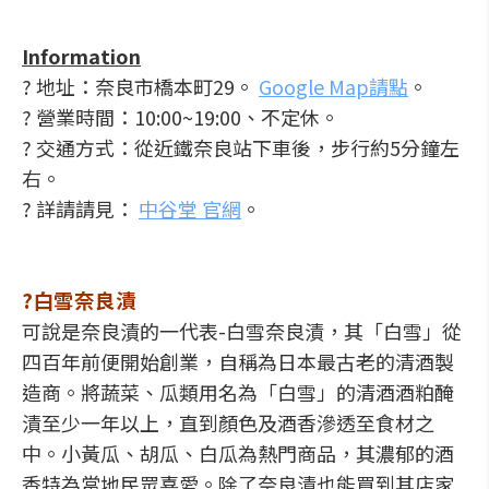
Information
? 地址：奈良市橋本町29。
Google Map請點
。
? 營業時間：10:00~19:00、不定休。
? 交通方式：從近鐵奈良站下車後，步行約5分鐘左
右。
? 詳請請見：
中谷堂 官網
。
?白雪奈良漬
可說是奈良漬的一代表-白雪奈良漬，其「白雪」從
四百年前便開始創業，自稱為日本最古老的清酒製
造商。將蔬菜、瓜類用名為「白雪」的清酒酒粕醃
漬至少一年以上，直到顏色及酒香滲透至食材之
中。小黃瓜、胡瓜、白瓜為熱門商品，其濃郁的酒
香特為當地民眾喜愛。除了奈良漬也能買到其店家