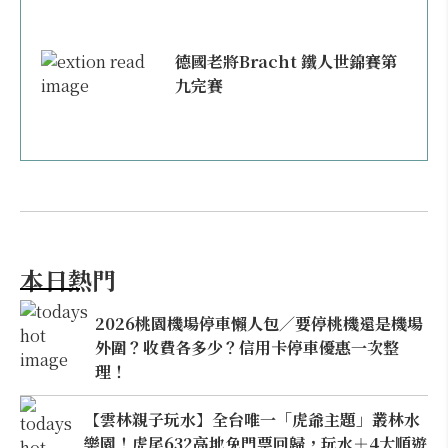
德國老將Bracht 鐵人世錦賽第
九完賽
本日熱門
2026桃園機場停車懶人包／要停桃機還是機場
外圍？收費各多少？信用卡停車優惠一次整
理！
【雲林親子玩水】全台唯一「虎爺主題」叢林水
樂園！虎尾632高地免門票回歸，玩水＋4大順遊