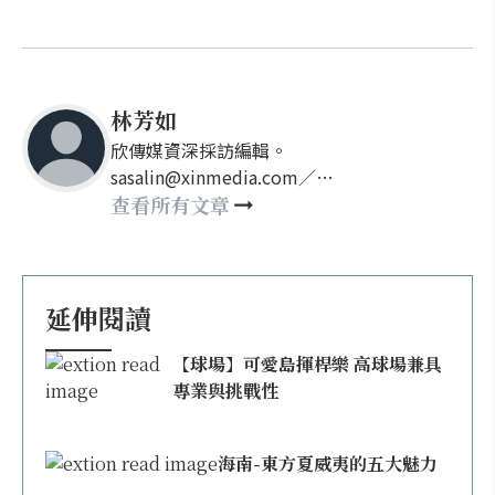
林芳如
欣傳媒資深採訪編輯。
sasalin@xinmedia.com／
happy21917@gmail.com
查看所有文章
延伸閱讀
【球場】可愛島揮桿樂 高球場兼具
專業與挑戰性
海南-東方夏威夷的五大魅力