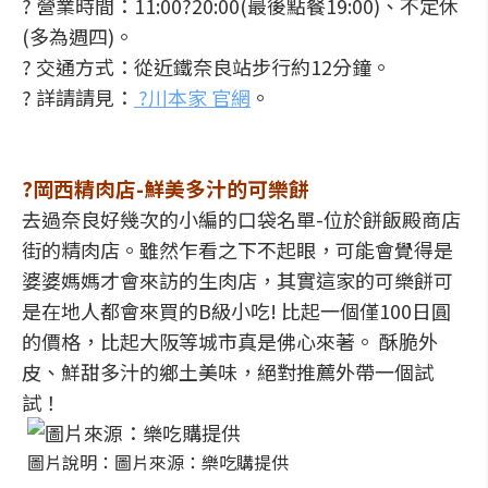
? 營業時間：11:00?20:00(最後點餐19:00)、不定休
(多為週四)。
? 交通方式：從近鐵奈良站步行約12分鐘。
? 詳請請見：
?川本家 官網
。
?岡西精肉店-鮮美多汁的可樂餅
去過奈良好幾次的小編的口袋名單-位於餅飯殿商店
街的精肉店。雖然乍看之下不起眼，可能會覺得是
婆婆媽媽才會來訪的生肉店，其實這家的可樂餅可
是在地人都會來買的B級小吃! 比起一個僅100日圓
的價格，比起大阪等城市真是佛心來著。 酥脆外
皮、鮮甜多汁的鄉土美味，絕對推薦外帶一個試
試！
圖片說明：圖片來源：樂吃購提供