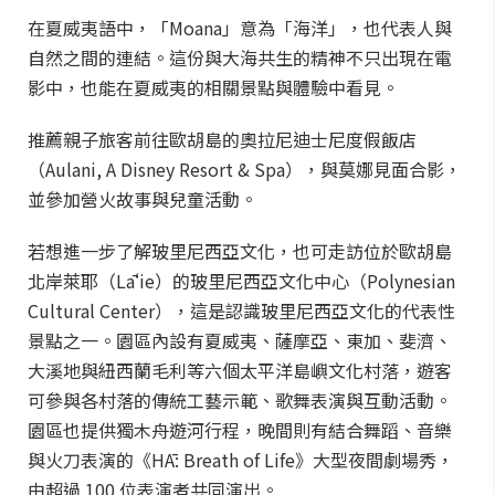
在夏威夷語中，「Moana」意為「海洋」，也代表人與
自然之間的連結。這份與大海共生的精神不只出現在電
影中，也能在夏威夷的相關景點與體驗中看見。
推薦親子旅客前往歐胡島的奧拉尼迪士尼度假飯店
（Aulani, A Disney Resort & Spa），與莫娜見面合影，
並參加營火故事與兒童活動。
若想進一步了解玻里尼西亞文化，也可走訪位於歐胡島
北岸萊耶（Lāʻie）的玻里尼西亞文化中心（Polynesian
Cultural Center），這是認識玻里尼西亞文化的代表性
景點之一。園區內設有夏威夷、薩摩亞、東加、斐濟、
大溪地與紐西蘭毛利等六個太平洋島嶼文化村落，遊客
可參與各村落的傳統工藝示範、歌舞表演與互動活動。
園區也提供獨木舟遊河行程，晚間則有結合舞蹈、音樂
與火刀表演的《HĀ: Breath of Life》大型夜間劇場秀，
由超過 100 位表演者共同演出。