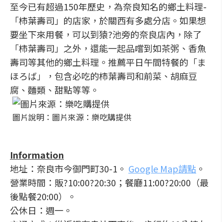
至今已有超過150年歷史，為奈良知名的鄉土料理-
「柿葉壽司」的店家，於關西有多處分店。如果想
要坐下來用餐，可以到猿?池旁的奈良店內，除了
「柿葉壽司」之外，還能一起品嚐到如茶粥、香魚
壽司等其他的鄉土料理。推薦平日午間特餐的「ま
ほろば」，包含必吃的柿葉壽司和前菜、胡麻豆
腐、麵類、甜點等等。
圖片說明：圖片來源：樂吃購提供
Information
地址：奈良市今御門町30-1。
Google Map請點
。
營業時間：販?10:00?20:30；餐廳11:00?20:00（最
後點餐20:00）。
公休日：週一。