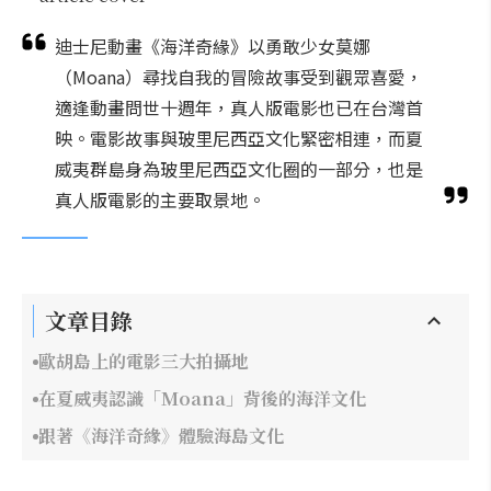
迪士尼動畫《海洋奇緣》以勇敢少女莫娜
（Moana）尋找自我的冒險故事受到觀眾喜愛，
適逢動畫問世十週年，真人版電影也已在台灣首
映。電影故事與玻里尼西亞文化緊密相連，而夏
威夷群島身為玻里尼西亞文化圈的一部分，也是
真人版電影的主要取景地。
文章目錄
歐胡島上的電影三大拍攝地
在夏威夷認識「Moana」背後的海洋文化
跟著《海洋奇緣》體驗海島文化