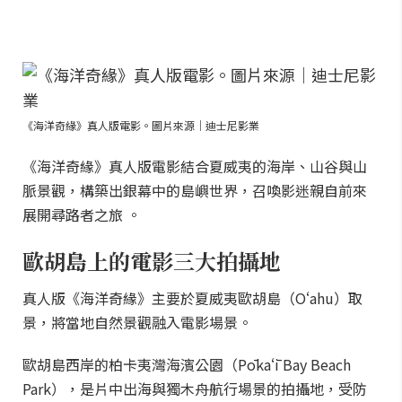
《海洋奇緣》真人版電影。圖片來源｜迪士尼影業
《海洋奇緣》真人版電影結合夏威夷的海岸、山谷與山
脈景觀，構築出銀幕中的島嶼世界，召喚影迷親自前來
展開尋路者之旅 。
歐胡島上的電影三大拍攝地
真人版《海洋奇緣》主要於夏威夷歐胡島（Oʻahu）取
景，將當地自然景觀融入電影場景。
歐胡島西岸的柏卡夷灣海濱公園（Pōkaʻī Bay Beach
Park），是片中出海與獨木舟航行場景的拍攝地，受防