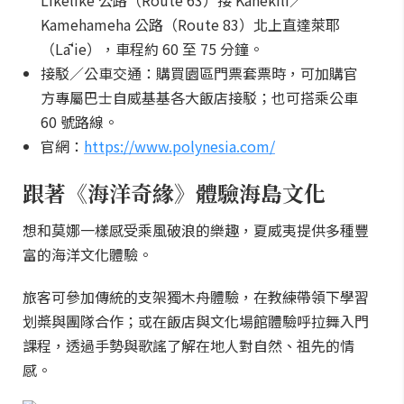
Likelike 公路（Route 63）接 Kahekili／
Kamehameha 公路（Route 83）北上直達萊耶
（Lāʻie），車程約 60 至 75 分鐘。
接駁／公車交通：購買園區門票套票時，可加購官
方專屬巴士自威基基各大飯店接駁；也可搭乘公車
60 號路線。
官網：
https://www.polynesia.com/
跟著《海洋奇緣》體驗海島文化
想和莫娜一樣感受乘風破浪的樂趣，夏威夷提供多種豐
富的海洋文化體驗。
旅客可參加傳統的支架獨木舟體驗，在教練帶領下學習
划槳與團隊合作；或在飯店與文化場館體驗呼拉舞入門
課程，透過手勢與歌謠了解在地人對自然、祖先的情
感。