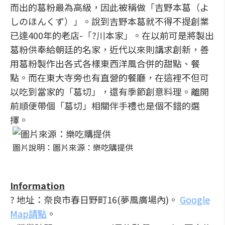
而出的葛粉最為高級，因此被稱做「吉野本葛（よ
しのほんくず）」。說到吉野本葛就不得不提創業
已達400年的老店-「?川本家」。在以前可是將製出
葛粉供奉給朝廷的名家，近代以來則講求創新，善
用葛粉製作出各式各樣東西洋風合併的甜點、餐
點。而在東大寺旁也有直營的餐廳，在這裡不但可
以吃到當家的「葛切」，還有季節創意料理。離開
前順便帶個「葛切」相關伴手禮也是個不錯的選
擇。
圖片說明：圖片來源：樂吃購提供
Information
? 地址：奈良市春日野町16(夢風廣場內)。
Google
Map請點
。