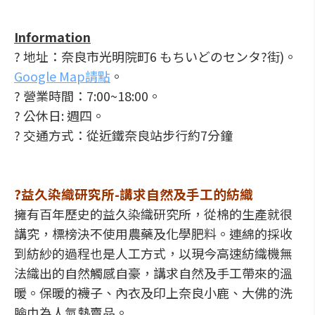
Information
? 地址：奈良市光明院町6 もちいどのセンタ?街)。
Google Map請點
。
? 營業時間：7:00~18:00。
? 公休日: 週四。
? 交通方式：從近鐵奈良站步行約7分鐘
?益久染織研究所-講求自然及手工的紡織
擁有百年歷史的益久染織研究所，從棉的生產就很
講究，標榜決不使用農藥及化學肥料。連綿的採收
到紡紗的過程也是人工方式，以現今高速紡織機無
法織出的自然觸感自豪，講求自然及手工帶來的溫
暖。保暖的襪子、內衣及印上奈良小鹿、大佛的洗
臉巾為人氣熱賣品。