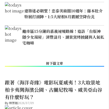
建築迷必朝聖！忠泰美術館10週年：藤本壯介
特展打頭陣，1:5大屋根8月震撼空降台北
離市區15分鐘的嘉義祕境路線！造訪「台版神
隱少女湯屋」清豐濤月、湖景窯烤披薩與人氣私
宅咖啡
接下篇文章
跟著《海洋奇緣》電影玩夏威夷！3大取景地
柏卡夷灣海濱公園、古蘭尼牧場、威美亞山谷
有什麼好玩？
By
林芳如
2026/07/09