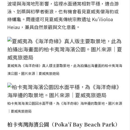
波堤與海灣地形影響，這裡水面通常相對平穩，適合游
泳、划槳與初學者衝浪，也有機會看見夏威夷僧海豹或
綠蠵龜。周邊還可見夏威夷傳統宗教遺址 Kuʻilioloa
Heiau，兼具自然景觀與文化意義。
夏威夷為《海洋奇緣》真人版主要取景地，此為拍攝出海畫面的柏卡夷灣海
濱公園。圖片來源｜夏威夷旅遊局
柏卡夷灣海濱公園因水面平穩，為《海洋奇緣》海岸邊的取景地。圖片來源
｜夏威夷旅遊局
柏卡夷灣海濱公園（Pōkaʻī Bay Beach Park）