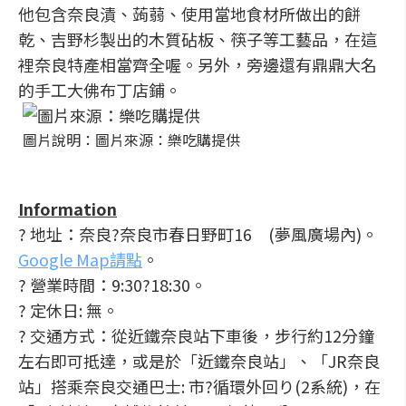
他包含奈良漬、蒟蒻、使用當地食材所做出的餅
乾、吉野杉製出的木質砧板、筷子等工藝品，在這
裡奈良特產相當齊全喔。另外，旁邊還有鼎鼎大名
的手工大佛布丁店鋪。
圖片說明：圖片來源：樂吃購提供
Information
? 地址：奈良?奈良市春日野町16 (夢風廣場內)。
Google Map請點
。
? 營業時間：9:30?18:30。
? 定休日: 無。
? 交通方式：從近鐵奈良站下車後，步行約12分鐘
左右即可抵達，或是於「近鐵奈良站」、「JR奈良
站」搭乘奈良交通巴士: 市?循環外回り(2系統)，在