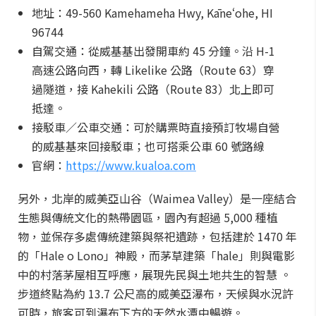
地址：49-560 Kamehameha Hwy, Kāneʻohe, HI
96744
自駕交通：從威基基出發開車約 45 分鐘。沿 H-1
高速公路向西，轉 Likelike 公路（Route 63）穿
過隧道，接 Kahekili 公路（Route 83）北上即可
抵達。
接駁車／公車交通：可於購票時直接預訂牧場自營
的威基基來回接駁車；也可搭乘公車 60 號路線
官網：
https://www.kualoa.com
另外，北岸的威美亞山谷（Waimea Valley）是一座結合
生態與傳統文化的熱帶園區，園內有超過 5,000 種植
物，並保存多處傳統建築與祭祀遺跡，包括建於 1470 年
的「Hale o Lono」神殿，而茅草建築「hale」則與電影
中的村落茅屋相互呼應，展現先民與土地共生的智慧 。
步道終點為約 13.7 公尺高的威美亞瀑布，天候與水況許
可時，旅客可到瀑布下方的天然水潭中暢遊。