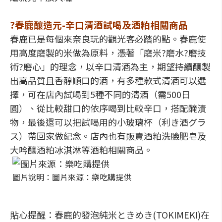
?春鹿釀造元-辛口清酒試喝及酒粕相關商品
春鹿已是每個來奈良玩的觀光客必踏的點。春鹿使
用高度磨製的米做為原料，憑著「磨米?磨水?磨技
術?磨心」的理念，以辛口清酒為主，期望持續釀製
出高品質且香醇順口的酒，有多種款式清酒可以選
擇，可在店內試喝到5種不同的清酒（需500日
圓）、從比較甜口的依序喝到比較辛口，搭配醃漬
物，最後還可以把試喝用的小玻璃杯（利き酒グラ
ス）帶回家做紀念。店內也有販賣酒粕洗臉肥皂及
大吟釀酒粕冰淇淋等酒粕相關商品。
圖片說明：圖片來源：樂吃購提供
貼心提醒：春鹿的發泡純米ときめき(TOKIMEKI)在