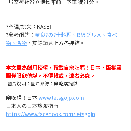
「?室神社??立博物館前」下車 徒?1分。
?整理/撰文：KASEI
?參考網站：
奈良?の?土料理、B級グルメ、食べ
物、名物
，其餘請見上方各連結。
本文章為創用授權，轉載自
樂吃購！日本
，版權範
圍僅限欣傳媒，不得轉載，違者必究。
圖片說明：圖片來源：樂吃購提供
樂吃購！日本
www.letsgojp.com
日本人の日本旅遊指南
https://www.facebook.com/letsgojp