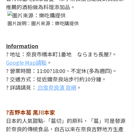
推薦的酒粕做為料理添加品。
圖片說明：圖片來源：樂吃購提供
Information
? 地址：奈良市橋本町1番地 ならまち長屋?。
Google Map請點
。
? 營業時間：11:00?18:00、不定休(多為週四)。
? 交通方式：從近鐵奈良站步行約10分鐘。
? 詳請請見：
白雪奈良漬 官網
。
?吉野本葛 黑川本家
日本的人氣甜點-「葛切」的原料，「葛」可是發源
於奈良的傳統食品，自古以來在奈良吉野地方生產