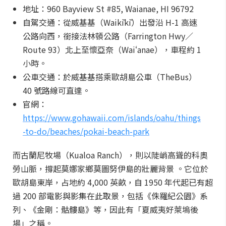
地址：960 Bayview St #85, Waianae, HI 96792
自駕交通：從威基基（Waikīkī）出發沿 H-1 高速
公路向西，銜接法林頓公路（Farrington Hwy／
Route 93）北上至懷亞奈（Waiʻanae），車程約 1
小時。
公車交通：於威基基搭乘歐胡島公車（TheBus）
40 號路線可直達。
官網：
https://www.gohawaii.com/islands/oahu/things
-to-do/beaches/pokai-beach-park
而古蘭尼牧場（Kualoa Ranch），則以陡峭高聳的科奧
勞山脈，撐起莫娜家鄉莫圖努伊島的壯麗背景 。它位於
歐胡島東岸，占地約 4,000 英畝，自 1950 年代起已有超
過 200 部電影與影集在此取景，包括《侏羅紀公園》系
列、《金剛：骷髏島》等，因此有「夏威夷好萊塢後
場」之稱。