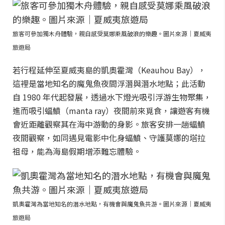
旅客可參加獨木舟體驗，親自感受莫娜乘風破浪的樂趣。圖片來源｜夏威夷
旅遊局
若行程延伸至夏威夷島的凱奧霍灣（Keauhou Bay），
這裡是當地知名的魔鬼魚夜間浮潛與潛水地點；此活動
自 1980 年代起發展，透過水下燈光吸引浮游生物聚集，
進而吸引蝠鱝（manta ray）夜間前來覓食，讓遊客有機
會近距離觀察其在海中游動的身影。旅客安排一趟蝠鱝
夜間觀察，如同遇見電影中化身蝠鱝、守護莫娜的塔拉
祖母，能為海島假期增添難忘體驗。
凱奧霍灣為當地知名的潛水地點，有機會與魔鬼魚共游。圖片來源｜夏威夷
旅遊局