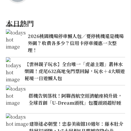
本日熱門
2026桃園機場停車懶人包／要停桃機還是機場
外圍？收費各多少？信用卡停車優惠一次整
理！
【雲林親子玩水】全台唯一「虎爺主題」叢林水
樂園！虎尾632高地免門票回歸，玩水＋4大順遊
秘境一日遊懶人包
搭機告別落枕！阿聯酋航空經濟艙座椅升級，
全球首創「U-Dream頭枕」包覆頭頸超好睡
建築迷必朝聖！忠泰美術館10週年：藤本壯介
特展打頭陣，1:5大屋根8月震撼空降台北