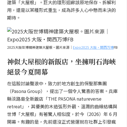
建築「大屋根」。巨大的環形迴廊該原地保存、拆解利
用，還是以某種形式重生，成為許多人心中懸而未決的
期待。
2025大阪世博精神建築大屋根。圖片來源｜
Expo2025 大阪・関西万博
FB
神似大屋根的新飯店，坐擁明石海峽
絕景今夏開幕
在這股討論聲浪中，致力於地方創生的保聖那集團
（Pasona Group），提出了一個令人驚喜的答案。兵庫
縣淡路島全新飯店「THE PASONA natureverse
retreat」，其優美的木造弧形外觀、溫潤的曲線結構與
世博「大屋根」有著驚人相似度，於今（2026）年 6 月
開幕。有趣的是，先前還沒正式營運就在社群上引發瘋