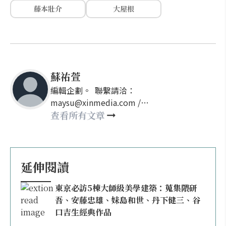
藤本壯介
大屋根
蘇祐萱
編輯企劃。 聯繫請洽：
maysu@xinmedia.com /
may860527@gmail.com
查看所有文章
延伸閱讀
東京必訪5棟大師級美學建築：蒐集隈研
吾、安藤忠雄、妹島和世、丹下健三、谷
口吉生經典作品