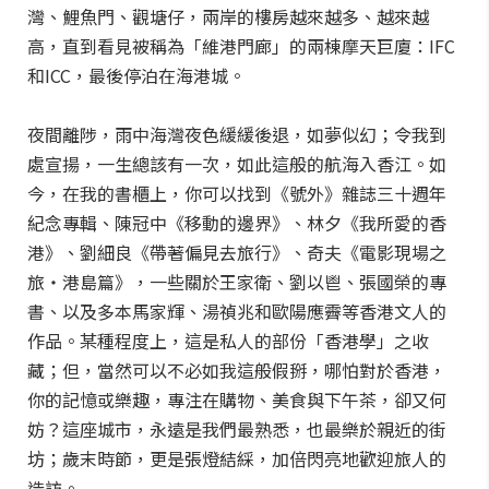
灣、鯉魚門、觀塘仔，兩岸的樓房越來越多、越來越
高，直到看見被稱為「維港門廊」的兩棟摩天巨廈：IFC
和ICC，最後停泊在海港城。
夜間離陟，雨中海灣夜色緩緩後退，如夢似幻；令我到
處宣揚，一生總該有一次，如此這般的航海入香江。如
今，在我的書櫃上，你可以找到《號外》雜誌三十週年
紀念專輯、陳冠中《移動的邊界》、林夕《我所愛的香
港》、劉細良《帶著偏見去旅行》、奇夫《電影現場之
旅‧港島篇》，一些關於王家衛、劉以鬯、張國榮的專
書、以及多本馬家輝、湯禎兆和歐陽應霽等香港文人的
作品。某種程度上，這是私人的部份「香港學」之收
藏；但，當然可以不必如我這般假掰，哪怕對於香港，
你的記憶或樂趣，專注在購物、美食與下午茶，卻又何
妨？這座城市，永遠是我們最熟悉，也最樂於親近的街
坊；歲末時節，更是張燈結綵，加倍閃亮地歡迎旅人的
造訪。