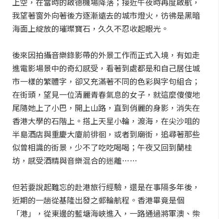
上空，在當時的啟德機場降落；接近午夜時再度啟航，
我望著窗外向著後方逐漸遠去的城市燈火，彷彿是黑暗
海面上綻放的璀璨寶石，久久不忍收起眼光。
後來因拍攝音樂錄影帶的外景工作而正式入境，有如走
進電影場景中的奇幻感受，看著到處都是和自己居住城
市一樣的繁體字，卻又充滿著不同的色彩與字句組合；
在街頭，望見一位清麗青春氣息的女子，就這麼傻傻地
尾隨她上了小巴，開上山路，直到俏麗的身影，消失在
香港大學的石階上。搭上天星小輪，渡海，在尖沙咀的
半島酒店與重慶大廈前徘徊，或者到廟街，追尋著那些
似曾相識的街景，少不了吃吃喝喝；午夜又回到蘭桂
坊，感受酒精與音樂混合的迷離……
但若要說起難忘的赴港旅行經驗，還是在事隔多年後，
近期的一趟從基隆出發之郵輪航程。香港畢竟是個
「港」，從東邊的藍塘海峽進入，一路通過將軍澳、柴