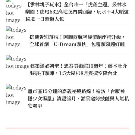
【雲林親子玩水】全台唯一「虎爺主題」叢林水
樂園！虎尾632高地免門票回歸，玩水＋4大順遊
秘境一日遊懶人包
搭機告別落枕！阿聯酋航空經濟艙座椅升級，
全球首創「U-Dream頭枕」包覆頭頸超好睡
建築迷必朝聖！忠泰美術館10週年：藤本壯介
特展打頭陣，1:5大屋根8月震撼空降台北
離市區15分鐘的嘉義祕境路線！造訪「台版神
隱少女湯屋」清豐濤月、湖景窯烤披薩與人氣私
宅咖啡