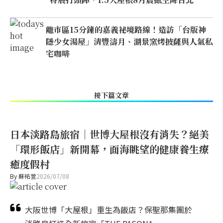
離市區15分鐘的嘉義祕境路線！造訪「台版神
隱少女湯屋」清豐濤月、湖景窯烤披薩與人氣私
宅咖啡
接下篇文章
日本淡路島旅宿｜世博大屋根沒有消失？絕美
「環形飯店」新開幕，面海眺望的健康養生療
癒度假村
By
蘇祐萱
2026/07/08
大阪世博「大屋根」重生為飯店？保聖那集團於