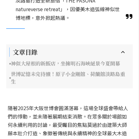
淡路島打造全新旅宿「THE PASONA
natureverse retreat」，因優美木造弧線神似世
博地標，意外掀起熱議。
文章目錄
神似大屋根的新飯店，坐擁明石海峽絕景今夏開幕
世博記憶未完待續！原子小金剛館、荷蘭館淡路島重
生
隨著2025年大阪世博會圓滿落幕，這場全球盛會帶給人
們的悸動，並未隨著展期結束消散。在眾多關於場館如
何永續利用的討論，最受矚目的焦點莫過於由建築大師
藤本壯介打造、象徵著傳統與永續精神的全球最大木造