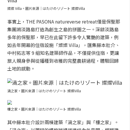
燦燦 Villa。圖片來源｜はたけのリゾート 燦燦Villa
事實上，THE PASONA natureverse retreat僅是保聖那
集團將淡路島打造為創生之島的拼圖之一。深耕淡路島
多年的保聖那，早已在此留下許多令人驚艷的建築，例
如去年開幕的住宿設施「燦燦 Villa」，匯集藤本壯介、
中村拓志等 9 組知名建築師作品，不僅提供住宿，更讓
旅人親身參與從播種到收穫的完整農耕過程，體驗回歸
土地的感動。
渦之家。圖片來源｜はたけのリゾート 燦燦Villa
樓之家。圖片來源｜はたけのリゾート 燦燦Villa
其中藤本壯介設計兩棟建築「渦之家」與「樓之家」。