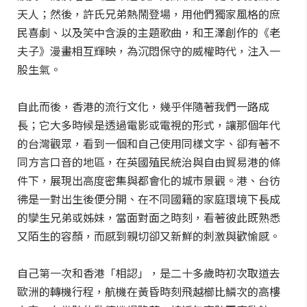
天人；然後，許氏兄弟熱鬧登場，用他們獨家風格的庶
民喜劇、以及笑中含淚的主題歌曲，和王澤創作的《老
夫子》漫畫相互輝映，為沉悶保守的威權時代，注入一
股生氣。
自此而後，香港的流行文化，幾乎伴隨著我們一路成
長；它大多時候是透過電影或電視的形式，讓那個年代
的台灣觀眾，看到一個和自己使用同樣文字、卻有著不
同方言口音的地區，在英國殖民統治與自由貿易港的條
件下，展現出高度密集與都會化的城市景觀。港、台彷
彿是一對出生後便分開、在不同國籍的家庭環境下長成
的孿生兄弟或姊妹，當面對面之時刻，看著彼此既熟悉
又陌生的容顏，而感到親切卻又新鮮的刺激與歡愉感。
自己第一次和香港「相認」，是二十多歲時初次取道去
歐洲的轉機行程，航機在黃昏時刻飛越櫛比鱗次的高樓