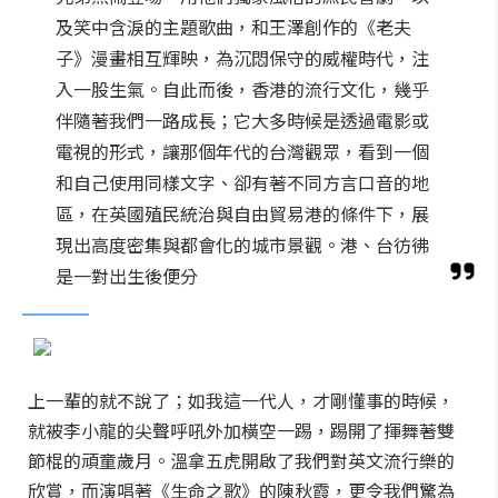
及笑中含淚的主題歌曲，和王澤創作的《老夫
子》漫畫相互輝映，為沉悶保守的威權時代，注
入一股生氣。自此而後，香港的流行文化，幾乎
伴隨著我們一路成長；它大多時候是透過電影或
電視的形式，讓那個年代的台灣觀眾，看到一個
和自己使用同樣文字、卻有著不同方言口音的地
區，在英國殖民統治與自由貿易港的條件下，展
現出高度密集與都會化的城市景觀。港、台彷彿
是一對出生後便分
上一輩的就不說了；如我這一代人，才剛懂事的時候，
就被李小龍的尖聲呼吼外加橫空一踢，踢開了揮舞著雙
節棍的頑童歲月。溫拿五虎開啟了我們對英文流行樂的
欣賞，而演唱著《生命之歌》的陳秋霞，更令我們驚為