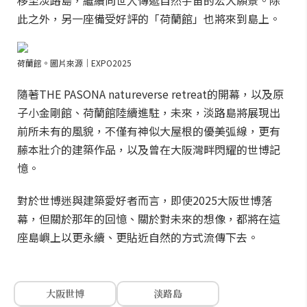
移至淡路島，繼續向世人傳遞自然宇宙的宏大願景。除
此之外，另一座備受好評的「荷蘭館」也將來到島上。
荷蘭館。圖片來源｜EXPO2025
隨著THE PASONA natureverse retreat的開幕，以及原
子小金剛館、荷蘭館陸續進駐，未來，淡路島將展現出
前所未有的風貌，不僅有神似大屋根的優美弧線，更有
藤本壯介的建築作品，以及曾在大阪灣畔閃耀的世博記
憶。
對於世博迷與建築愛好者而言，即使2025大阪世博落
幕，但關於那年的回憶、關於對未來的想像，都將在這
座島嶼上以更永續、更貼近自然的方式流傳下去。
大阪世博
淡路島