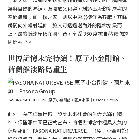
「渦之家」以獨特的螺旋狀通道連結內外空間，模糊建
築與自然的界線，既開放又包容，創造出流動多層次的
空間體驗；而「樓之家」則以中央塔樓作為客廳，其餘
房間向外輻射延伸，旅人可透過塔內外的階梯拾級而
上，最終抵達屋頂花園平台，享受 360 度被自然擁抱的
開闊視野。
世博記憶未完待續！原子小金剛館、
荷蘭館淡路島重生
PASONA NATUREVERSE 原子小金剛館。圖片來源｜Pasona Group
此外，為了延續世博「設計未來社會的生命光輝」精
神，保聖那集團已正式宣布，將把世博會中極具人氣的
保聖那館「PASONA NATUREVERSE」（原子小金剛館）