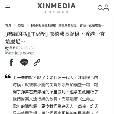
搜尋
首頁
>
旅遊
>
[總編的話][工頭堅] 深植成長記憶，香港一直這麼近…
[總編的話][工頭堅] 深植成長記憶，香港一直
這麼近…
By
欣旅遊
2013/12/02
上一輩的就不說了；如我這一代人，才剛懂事的
時候，就被李小龍的尖聲呼吼外加橫空一踢，踢
開了揮舞著雙節棍的頑童歲月。溫拿五虎開啟了
我們對英文流行樂的欣賞，而演唱著《生命之
歌》的陳秋霞，更令我們驚為天人；然後，許氏
兄弟熱鬧登場，用他們獨家風格的庶民喜劇、以