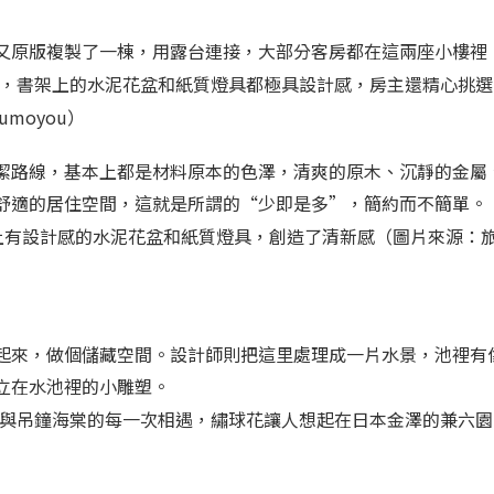
又原版複製了一棟，用露台連接，大部分客房都在這兩座小樓裡
，書架上的水泥花盆和紙質燈具都極具設計感，房主還精心挑選
moyou）
潔路線，基本上都是材料原本的色澤，清爽的原木、沉靜的金屬
舒適的居住空間，這就是所謂的“少即是多”，簡約而不簡單。
上有設計感的水泥花盆和紙質燈具，創造了清新感（圖片來源：
起來，做個儲藏空間。設計師則把這里處理成一片水景，池裡有
立在水池裡的小雕塑。
與吊鐘海棠的每一次相遇，繡球花讓人想起在日本金澤的兼六園