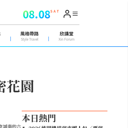
08.08
S A T
點
風格帶路
欣講堂
Style Travel
Xin Forum
密花園
本日熱門
京城南的六