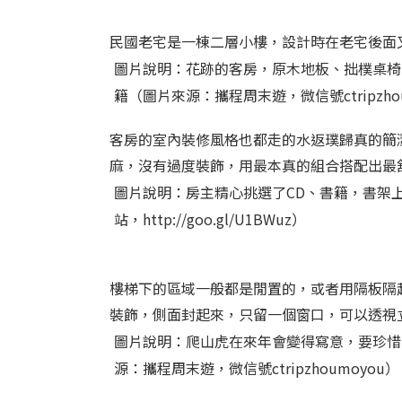
民國老宅是一棟二層小樓，設計時在老宅後面
圖片說明：花跡的客房，原木地板、拙樸桌椅
籍（圖片來源：攜程周末遊，微信號ctripzhou
客房的室內裝修風格也都走的水返璞歸真的簡
麻，沒有過度裝飾，用最本真的組合搭配出最
圖片說明：房主精心挑選了CD、書籍，書架
站，http://goo.gl/U1BWuz）
樓梯下的區域一般都是閒置的，或者用隔板隔
裝飾，側面封起來，只留一個窗口，可以透視
圖片說明：爬山虎在來年會變得寫意，要珍惜
源：攜程周末遊，微信號ctripzhoumoyou）