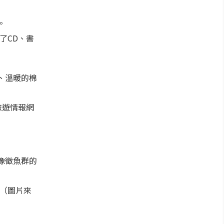
。
了CD、書
、溫暖的棉
旅遊情報網
像徵魚群的
（圖片來