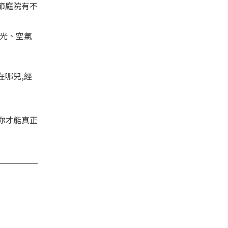
節庭院有不
光、空氣
哪兒,經
你才能真正
─────