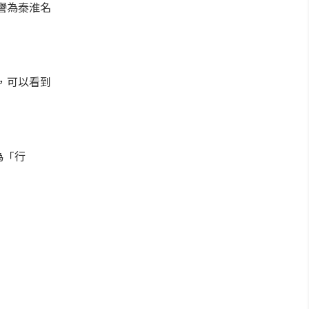
譽為秦淮名
，可以看到
為「行