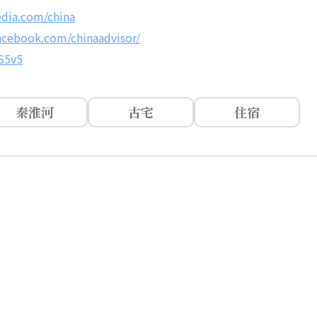
edia.com/china
acebook.com/chinaadvisor/
LS5v5
秦淮河
古宅
住宿