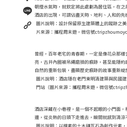
朝煙水氣時，就欽定將此處劃為居住區，在之
酒店的出現，可謂佔盡天時、地利、人和的先
圖片說明：設計保留原生建築體上的蹤跡之美
片來源：攜程周末遊，微信號ctripzhoumoy
曾經，百年老宅的青春期，一定是像花朵那樣
亮，古井內圈被吊繩磨損的痕跡，甚至能隱約
自然的重新包裝，盡顯歷史痕跡的故事重新綻
圖片說明：酒店隱在老門東明清建築與民國建
門站（圖片來源：攜程周末遊，微信號ctripzh
酒店深藏在小巷裡，是一個不起眼的小門面，
邊，從炎熱的日頭下走進去，瞬間就感到清涼
圖片說明：以樸素的土木磚瓦石為創作元素，