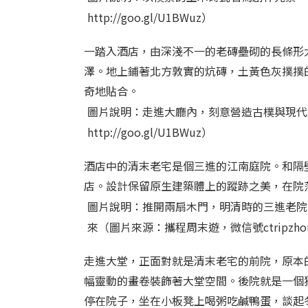
http://goo.gl/U1BWuz）
一踏入酒店，由深淺不一的老磚壘砌的長條形
澤。地上鋪著北方敦實的炕磚，土黃色灰撲撲
奇地貼合。
圖片說明：走進大廳內，刻意營造古樸與現代
http://goo.gl/U1BWuz）
酒店中的清末老宅是個三進的江南庭院。和隔
店。設計保留原生建築體上的蹤跡之美，在院
圖片說明：推開兩扇木門，明清時的三進老院
來（圖片來源：攜程周末遊，微信號ctripzhou
走進大堂，正面對就是清末老宅的前院，原本
幅靈動的畫卷裝飾著大堂空間。後院就是一個
停在院子，坐在小板凳上喝粥吃鹹鴨蛋，談起