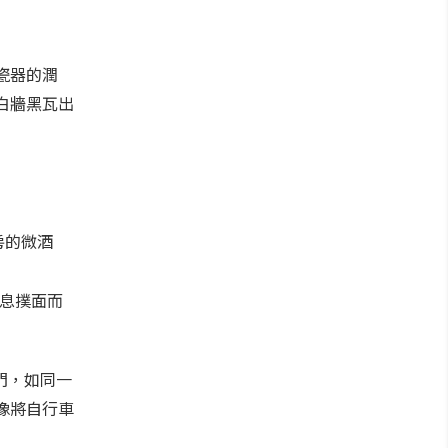
瓷器的潤
白牆黑瓦出
房的微酒
息撲面而
門，如同一
像將自行車