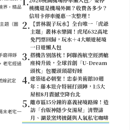
1
.
2026桃園機場停車懶人包／要停
境界，精品
桃機還是機場外圍？收費各多少？
信用卡停車優惠一次整理！
2
.
【雲林親子玩水】全台唯一「虎爺
主題（圖
主題」叢林水樂園！虎尾632高地
免門票回歸，玩水＋4大順遊秘境
一日遊懶人包
3
.
搭機告別落枕！阿聯酋航空經濟艙
手磨得錚
座椅升級，全球首創「U-Dream
，老宅經過
頭枕」包覆頭頸超好睡
4
.
建築迷必朝聖！忠泰美術館10週
號線武定
年：藤本壯介特展打頭陣，1:5大
屋根8月震撼空降台北
5
.
離市區15分鐘的嘉義祕境路線！造
訪「台版神隱少女湯屋」清豐濤
清末老宅一
月、湖景窯烤披薩與人氣私宅咖啡