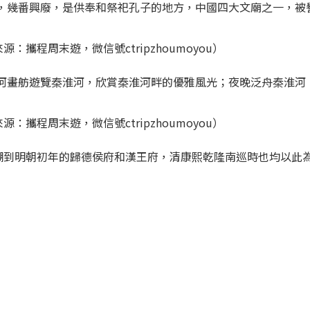
，幾番興廢，是供奉和祭祀孔子的地方，中國四大文廟之一，被
：攜程周末遊，微信號ctripzhoumoyou）
河畫舫遊覽秦淮河，欣賞秦淮河畔的優雅風光；夜晚泛舟秦淮河
：攜程周末遊，微信號ctripzhoumoyou）
追溯到明朝初年的歸德侯府和漢王府，清康熙乾隆南巡時也均以此