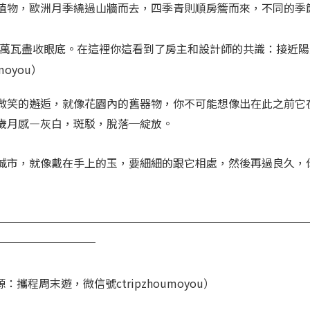
植物，歐洲月季繞過山牆而去，四季青則順房簷而來，不同的季
萬瓦盡收眼底。在這裡你這看到了房主和設計師的共識：接近陽
oyou）
微笑的邂逅，就像花園內的舊器物，你不可能想像出在此之前它在
歲月感—灰白，斑駁，脫落─綻放。
城市，就像戴在手上的玉，要細細的跟它相處，然後再過良久，
────────────────────────────
─────────
程周末遊，微信號ctripzhoumoyou）