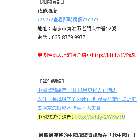
【相關資訊】
花跡酒店
??? ???查看即時房價??? ???
地址：南京市秦淮區老門東中營52號
電話：025-8779 9977
更多時尚設計酒店介紹>>http://bit.ly/1VPa5L
────────────────────
【延伸閱讀】
中國驚豔旅宿 「比風景更迷人」酒店
入住「長城腳下的公社」 世界最前衛的設計酒
去南京怎麼能不吃這十大美食
中國旅遊傳送門?
http://bit.ly/2AYKw5U
最新最完整的中國旅遊資訊就在「欣中國」！