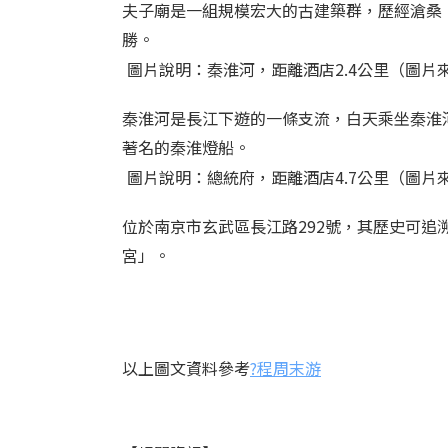
夫子廟是一組規模宏大的古建築群，歷經滄桑
勝。
圖片說明：秦淮河，距離酒店2.4公里（圖片來源
秦淮河是長江下遊的一條支流，白天乘坐秦淮
著名的秦淮燈船。
圖片說明：總統府，距離酒店4.7公里（圖片來源
位於南京市玄武區長江路292號，其歷史可
宮」。
以上圖文資料參考
?程周末游