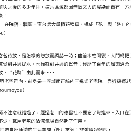
前與之後的多少年裡，這片區域都因無數文人的浸染而自有一方
機。
，在院落、牆頭、窗台處大量植花種草，構成「花」與「跡」的
ou）
含苞待放，是怎樣的怒放而顯赫一時；儘管木柱開裂，大門銅把
感受到井邊提水，木桶碰到井邊的聲音；經歷了百年的風雨滄桑
放，“花跡”由此而來……
築老宅群內，前身是一座城南正統的三進式老宅院，靠近捷運3
oumoyou）
稍不注意就錯過了，經過巷口的德雲社不要忘了彎進來。入口在
不少，瓦屋老宅的清涼氣場自然起了作用。
打造自然通透的生活空間（圖片來源：旅遊情報網站，