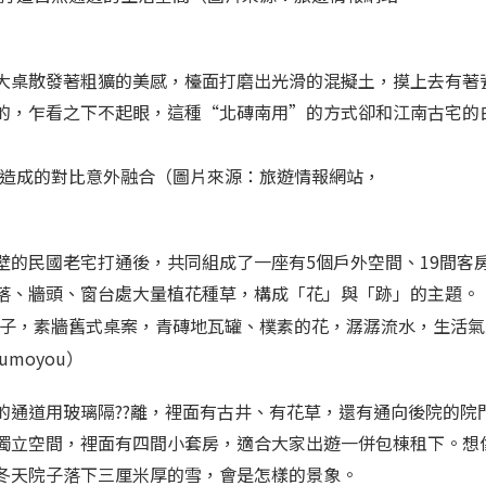
大桌散發著粗獷的美感，檯面打磨出光滑的混擬土，摸上去有著
的，乍看之下不起眼，這種“北磚南用”的方式卻和江南古宅的
造成的對比意外融合（圖片來源：旅遊情報網站，
壁的民國老宅打通後，共同組成了一座有5個戶外空間、19間客
落、牆頭、窗台處大量植花種草，構成「花」與「跡」的主題。
子，素牆舊式桌案，青磚地瓦罐、樸素的花，潺潺流水，生活氣
moyou）
的通道用玻璃隔??離，裡面有古井、有花草，還有通向後院的院
獨立空間，裡面有四間小套房，適合大家出遊一併包棟租下。想
冬天院子落下三厘米厚的雪，會是怎樣的景象。