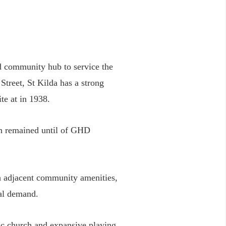
d community hub to service the
Street, St Kilda has a strong
te at in 1938.
ch remained until of GHD
th adjacent community amenities,
cal demand.
ric church and expansive playing