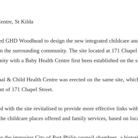
ntre, St Kilda
ned GHD Woodhead to design the new integrated childcare an
in the surrounding community. The site located at 171 Chapel 
ity with a Baby Health Centre first been established on the si
nal & Child Health Centre was erected on the same site, whi
t of 171 Chapel Street.
d with the site revitalised to provide more effective links wi
 the childcare places offered and family services, based on lo
en the imposing City of Port Philip council chambers, a histo