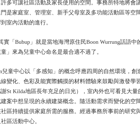
了許多可讓社區活動及家長使用的空間。事務所特地將會
進門是家庭室、管理室、新手父母室及多功能活動區等空
響到室內活動的進行。
其實「Bubup」就是當地海灣原住民Boon Wurrung話語
孩童」來為兒童中心命名是最合適不過了。
up Nairm兒童中心以「多感知」的概念呼應四周的自然環境
光線變化、色彩及能實際觸摸的材料體驗來鼓勵與激發學
St Kilda地區長年充足的日光），室內外也可看見大
此建案中想呈現的永續建築概念。隨活動需求而變化的空
區持續提供家庭所需的服務。經過事務所事前的研究與協調，
及社區活動中心。