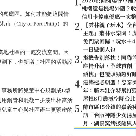
1
.
2026桃園機場停車懶
桃機還是機場外圍？
椅的餐廳區。如何才能把這閒情
信用卡停車優惠一次
2
.
 of Port Philip）的
【雲林親子玩水】全
主題」叢林水樂園！虎
免門票回歸，玩水＋
一日遊懶人包
成為當地社區的一處交流空間。因
3
.
搭機告別落枕！阿聯
規劃下，也新增了社區的活動設
座椅升級，全球首創「U
頭枕」包覆頭頸超好
4
.
建築迷必朝聖！忠泰美
年：藤本壯介特展打頭
事務所將兒童中心規劃成L型
屋根8月震撼空降台北
利用鋼管和混凝土拼湊出相當活
5
.
離市區15分鐘的嘉義
讓兒童中心與社區產生更緊密的
訪「台版神隱少女湯
月、湖景窯烤披薩與