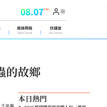
08.07
F R I
點
風格帶路
欣講堂
Style Travel
Xin Forum
蟲的故鄉
本日熱門
、千年蝙