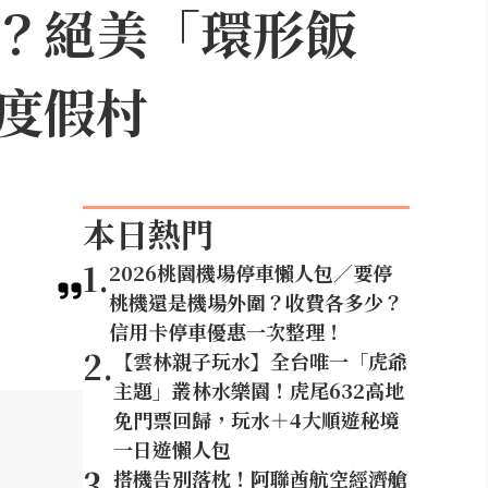
？絕美「環形飯
度假村
本日熱門
1
.
2026桃園機場停車懶人包／要停
桃機還是機場外圍？收費各多少？
信用卡停車優惠一次整理！
2
.
【雲林親子玩水】全台唯一「虎爺
主題」叢林水樂園！虎尾632高地
免門票回歸，玩水＋4大順遊秘境
一日遊懶人包
3
.
搭機告別落枕！阿聯酋航空經濟艙