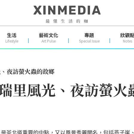
生活
藝術文化
專題
欣觀
Lifestyle
Art Pulse
Special Issue
Notes
光、夜訪螢火蟲的故鄉
遊瑞里風光、夜訪螢火
，是茶北道重要的中點，又以風景秀麗聞名，包括燕子崖