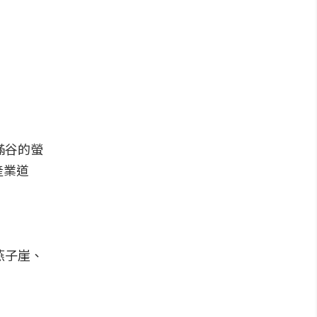
滿谷的螢
產業道
燕子崖、