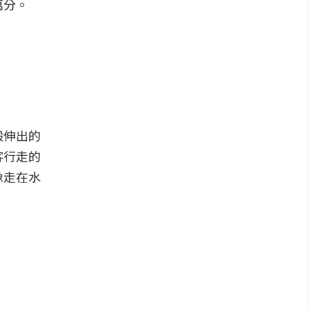
萬分。
般伸出的
客行走的
像走在水