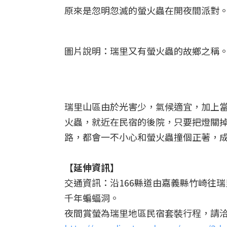
原來是忽明忽滅的螢火蟲在開夜間派對
圖片說明：瑞里又有螢火蟲的故鄉之稱
瑞里山區由於光害少，氣候適宜，加上當
火蟲，就近在民宿的後院，只要把燈關
路，都會一不小心和螢火蟲撞個正著，
【延伸資訊】
交通資訊：沿166縣道由嘉義縣竹崎往瑞
千年蝙蝠洞。
夜間賞螢為瑞里地區民宿套裝行程，請