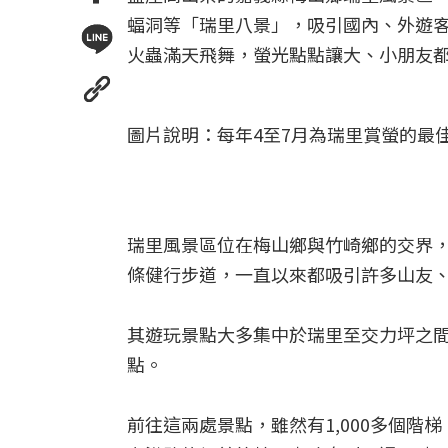
蝠洞等「瑞里八景」，吸引國內、外遊
火蟲滿天飛舞，螢光點點讓大、小朋友
圖片說明：每年4至7月為瑞里賞螢的最
瑞里風景區位在梅山鄉與竹崎鄉的交界
條健行步道，一直以來都吸引許多山友
其遊玩景點大多集中於瑞里至交力坪之
點。
前往這兩處景點，雖然有1,000多個