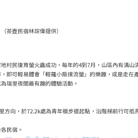
。
。（茶壺民宿林琮偉提供）
地村民復育螢火蟲成功，每年的4到7月，山區內有滿山
掉，即可輕易體會「輕羅小扇撲流螢」的樂趣，或是走在
成為瑞里夜間最有趣的體驗活動。
里方向，於72.2k處為青年嶺步道起點，沿階梯前行可抵
洽各民宿。