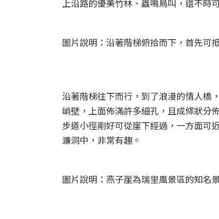
上沿路的優美竹林、蟲鳴鳥叫，還不時
圖片說明：沿著階梯俯拾而下，首先可
沿著階梯往下而行，到了浪漫的情人橋
峭壁，上面佈滿許多細孔，且成條狀分
步道小徑剛好可從崖下經過，一方面可
濂洞中，非常有趣。
圖片說明：燕子崖為瑞里風景區的知名