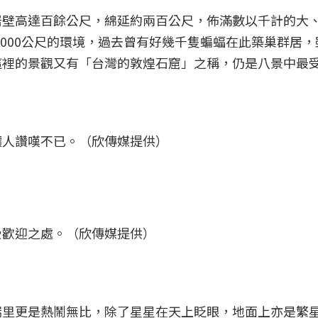
岩壁高達百餘公尺，綿延約兩百公尺，佈滿數以千計的大
,000公尺的環境，過去曾有好幾千隻蝙蝠在此築巢群居，
這裡的景觀又有「台灣的敦煌石窟」之稱，仍是八景中最
讓人讚嘆不已。（欣傳媒提供）
受歡迎之處。（欣傳媒提供）
瑞里更是熱鬧無比，除了星星在天上眨眼，地面上亦是繁