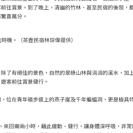
客前往賞景。到了晚上，清幽的竹林、甚至民宿的後院，
都驚喜萬分。
佳時機。（茶壺民宿林琮偉提供）
，除了有絕佳的景色，自然的翠綠山林與涓涓的溪水，加
、遊客前往賞景健行。
間，位在青年嶺步道上的燕子崖及千年蝙蝠洞，更是極具
階梯，來回需兩小時，藉此運動、健行，讓身體深呼吸，非常