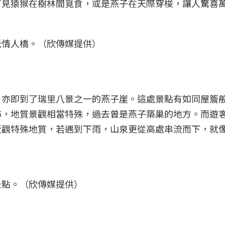
可見猿猴在樹林間覓食，或是燕子在天際穿梭，讓人驚喜
抵情人橋。（欣傳媒提供）
，亦即到了瑞里八景之一的燕子崖。這處景點有如同屋簷
佈，地質景觀相當特殊，過去曾是燕子築巢的地方。而遊
近觀特殊地質，若遇到下雨，山泉更從高處串流而下，就
景點。（欣傳媒提供）