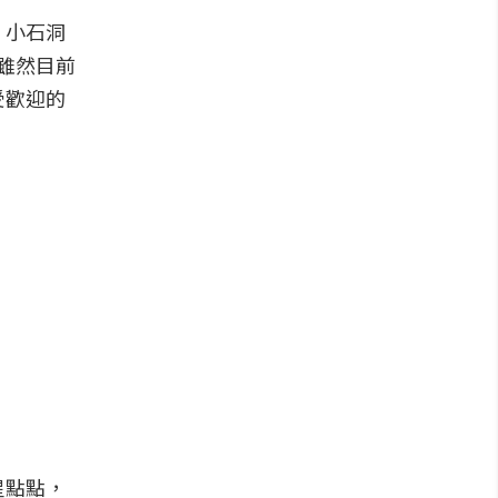
、小石洞
雖然目前
受歡迎的
星點點，