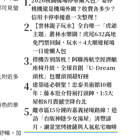
1
.
2026桃園機場停車懶人包／要停
都可見螢
桃機還是機場外圍？收費各多少？
信用卡停車優惠一次整理！
2
.
【雲林親子玩水】全台唯一「虎爺
主題」叢林水樂園！虎尾632高地
免門票回歸，玩水＋4大順遊秘境
一日遊懶人包
3
.
搭機告別落枕！阿聯酋航空經濟艙
座椅升級，全球首創「U-Dream
頭枕」包覆頭頸超好睡
上附近多
4
.
建築迷必朝聖！忠泰美術館10週
年：藤本壯介特展打頭陣，1:5大
屋根8月震撼空降台北
特色的景
5
.
離市區15分鐘的嘉義祕境路線！造
訪「台版神隱少女湯屋」清豐濤
月、湖景窯烤披薩與人氣私宅咖啡
舒暢。加