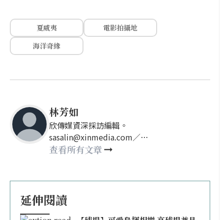
夏威夷
電影拍攝地
海洋奇緣
林芳如
欣傳媒資深採訪編輯。
sasalin@xinmedia.com／
happy21917@gmail.com
查看所有文章
延伸閱讀