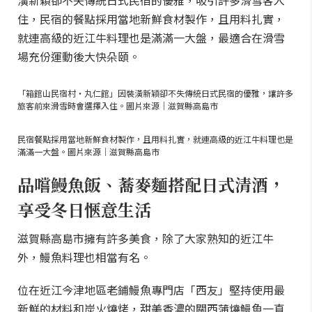
潢新穎卻不失傳統日式民宿的優雅，吸引許多滑雪客入
住，民宿的餐點採用當地新鮮食材製作，且用料扎實，
就連高級的近江牛料理也是滿滿一大盤，最適合在滑雪
場充份運動後大快朵頤。
「箱館山民宿村・丸仁館」因裝潢新穎卻不失傳統日式民宿的優雅，讓許多
旅客前來滑雪時會選擇入住。圖片來源｜滋賀縣高島市
民宿餐點採用當地新鮮食材製作，且用料扎實，就連高級的近江牛料理也是
滿滿一大盤。圖片來源｜滋賀縣高島市
品嚐鰻魚飯、蕎麥麵搭配日式清酒，
享受冬日愜意生活
滋賀縣高島市擁有許多美食，除了大家熟知的近江牛
外，鰻魚料理也相當有名。
位在近江今津地區老鋪鰻魚專門店「西友」堅持使用最
新鮮的材料和炭火燒烤，甜美香濃的關西蒲燒鰻魚一直