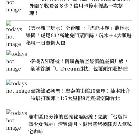
外圍？收費各多少？信用卡停車優惠一次整
理！
【雲林親子玩水】全台唯一「虎爺主題」叢林水
樂園！虎尾632高地免門票回歸，玩水＋4大順遊
秘境一日遊懶人包
搭機告別落枕！阿聯酋航空經濟艙座椅升級，
全球首創「U-Dream頭枕」包覆頭頸超好睡
建築迷必朝聖！忠泰美術館10週年：藤本壯介
特展打頭陣，1:5大屋根8月震撼空降台北
離市區15分鐘的嘉義祕境路線！造訪「台版神
隱少女湯屋」清豐濤月、湖景窯烤披薩與人氣私
宅咖啡