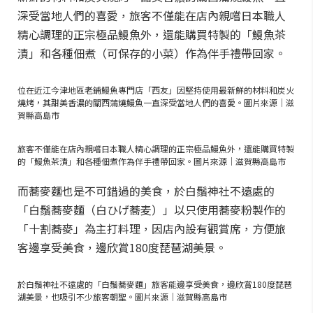
深受當地人們的喜愛，旅客不僅能在店內親嚐日本職人
精心調理的正宗極品鰻魚外，還能購買特製的「鰻魚茶
漬」和各種佃煮（可保存的小菜）作為伴手禮帶回家。
位在近江今津地區老鋪鰻魚專門店「西友」因堅持使用最新鮮的材料和炭火
燒烤，其甜美香濃的關西蒲燒鰻魚一直深受當地人們的喜愛。圖片來源｜滋
賀縣高島市
旅客不僅能在店內親嚐日本職人精心調理的正宗極品鰻魚外，還能購買特製
的「鰻魚茶漬」和各種佃煮作為伴手禮帶回家。圖片來源｜滋賀縣高島市
而蕎麥麵也是不可錯過的美食，於白鬚神社不遠處的
「白鬚蕎麥麵（白ひげ蕎麦）」以只使用蕎麥粉製作的
「十割蕎麥」為主打料理，因店內設有觀賞席，方便旅
客邊享受美食，邊欣賞180度琵琶湖美景。
於白鬚神社不遠處的「白鬚蕎麥麵」旅客能邊享受美食，邊欣賞180度琵琶
湖美景，也吸引不少旅客朝聖。圖片來源｜滋賀縣高島市