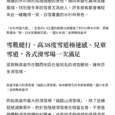
兩邊的水杉樹形成隧道般的景色，隨四季變化展現各種
風情，特別是冬季的雪景尤為迷人，許多旅客都會專程
來此一睹難得一見，白雪覆蓋的水杉林景色。
「水杉林蔭大道」，全長約2.4公里的道路沿途種植了約500棵水杉樹，更被
票選為「新・日本街路樹百景」。圖片來源｜滋賀縣高島市
雪靴健行、高38度雪道極速感、兒童
雪道，各式滑雪場一次滿足
滋賀縣高島市在關西地區也是知名的滑雪勝地，擁有許
多滑雪場。
高島市最大的滑雪場「箱館山滑雪場」每年都吸引許多旅客朝聖。圖片來源
｜滋賀縣高島市
例如高島市最大的滑雪場「箱館山滑雪場」，除了坐擁
琵琶湖美景外，對於各階級滑雪者也相當友善，不管是
想體驗滑雪樂趣的初學者，或是追求極速感的高級滑雪