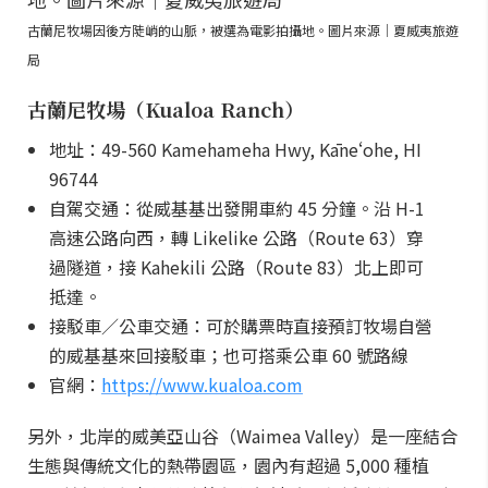
古蘭尼牧場因後方陡峭的山脈，被選為電影拍攝地。圖片來源｜夏威夷旅遊
局
古蘭尼牧場（Kualoa Ranch）
地址：49-560 Kamehameha Hwy, Kāneʻohe, HI
96744
自駕交通：從威基基出發開車約 45 分鐘。沿 H-1
高速公路向西，轉 Likelike 公路（Route 63）穿
過隧道，接 Kahekili 公路（Route 83）北上即可
抵達。
接駁車／公車交通：可於購票時直接預訂牧場自營
的威基基來回接駁車；也可搭乘公車 60 號路線
官網：
https://www.kualoa.com
另外，北岸的威美亞山谷（Waimea Valley）是一座結合
生態與傳統文化的熱帶園區，園內有超過 5,000 種植