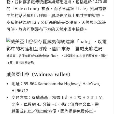
物，並保存多處傳統建築與祭祀遺跡，包括建於 1470 年
的「Hale o Lono」神殿，而茅草建築「hale」則與電影
中的村落茅屋相互呼應，展現先民與土地共生的智慧 。
步道終點為約 13.7 公尺高的威美亞瀑布，天候與水況許
可時，旅客可到瀑布下方的天然水潭中暢遊。
威美亞山谷保存夏威夷傳統建築「hale」，以電影中的村落相互呼應。圖片
來源｜夏威夷旅遊局
威美亞山谷（Waimea Valley）
地址：59-864 Kamehameha Highway, Haleʻiwa,
HI 96712
交通方式：從威基基／檀香山走 H-1 接 H-2 北上至
北岸，車程約 45 分鐘～1 小時；無直達公車，需
轉乘或包車／租車較方便。園內提供免費停車。