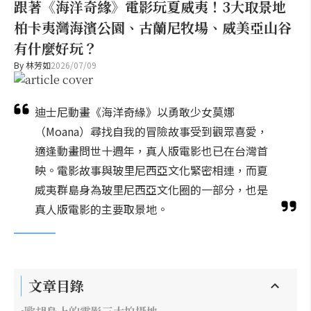
跟著《海洋奇緣》電影玩夏威夷！3大取景地
柏卡夷灣海濱公園、古蘭尼牧場、威美亞山谷
有什麼好玩？
By
林芳如
2026/07/09
迪士尼動畫《海洋奇緣》以勇敢少女莫娜
（Moana）尋找自我的冒險故事受到觀眾喜愛，
適逢動畫問世十週年，真人版電影也已在台灣首
映。電影故事與玻里尼西亞文化緊密相連，而夏
威夷群島身為玻里尼西亞文化圈的一部分，也是
真人版電影的主要取景地。
文章目錄