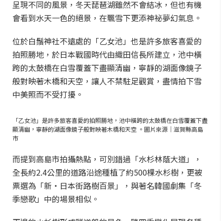
呈現不同的風景，冬天琵琶湖雖然不會結冰，但也有機
會看到水天一色的絕景，在飄雪下更添神祕夢幻氣息。
位於白鬚神社不遠處的「乙女池」也是許多旅客喜愛的
拍照勝地，於日本戰國時代由織田信長所建立，池中橫
跨的太鼓橋在白雪覆蓋下盡顯清幽，寧靜的湖面像鏡子
般對映著木橋和天空，讓人不禁駐足觀賞，盡情拍下雪
中美照而不受打擾。
「乙女池」是許多旅客喜愛的拍照勝地，池中橫跨的太鼓橋在白雪覆蓋下盡
顯清幽，寧靜的湖面像鏡子般對映著木橋和天空 。圖片來源｜滋賀縣高島
市
而提到高島市拍攝熱點，可別錯過「水杉林蔭大道」，
全長約2.4公里的道路沿途種植了約500棵水杉樹，更被
票選為「新・日本街路樹百景」，與著名韓國劇集「冬
季戀歌」中的場景相似。