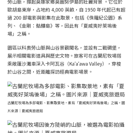
勞山脈，撐起莫娜家鄉莫圖努伊島的壯麗背景 。它位於
歐胡島東岸，占地約 4,000 英畝，自 1950 年代起已有超
過 200 部電影與影集在此取景，包括《侏羅紀公園》系
列、《金剛：骷髏島》等，因此有「夏威夷好萊塢後
場」之稱。
園區以科奧勞山脈與山谷景觀聞名，並設有二戰碉堡，
展示相關電影道具與歷史文物。旅客可在古蘭尼牧場搭
乘敞篷沙灘車深入卡阿瓦谷（Kaʻaʻawa Valley），穿梭
於山谷之間，近距離探訪經典電影場景。
古蘭尼牧場為多部電影、影集取景地，素有「夏威夷好萊塢後場」之稱。圖
片來源｜夏威夷旅遊局