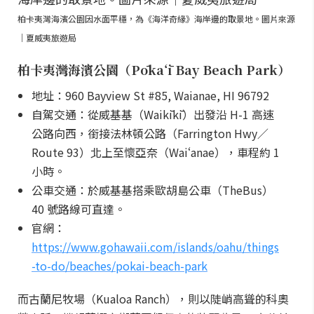
柏卡夷灣海濱公園因水面平穩，為《海洋奇緣》海岸邊的取景地。圖片來源
｜夏威夷旅遊局
柏卡夷灣海濱公園（Pōkaʻī Bay Beach Park）
地址：960 Bayview St #85, Waianae, HI 96792
自駕交通：從威基基（Waikīkī）出發沿 H-1 高速
公路向西，銜接法林頓公路（Farrington Hwy／
Route 93）北上至懷亞奈（Waiʻanae），車程約 1
小時。
公車交通：於威基基搭乘歐胡島公車（TheBus）
40 號路線可直達。
官網：
https://www.gohawaii.com/islands/oahu/things
-to-do/beaches/pokai-beach-park
而古蘭尼牧場（Kualoa Ranch），則以陡峭高聳的科奧