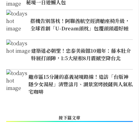
秘境一日遊懶人包
搭機告別落枕！阿聯酋航空經濟艙座椅升級，
全球首創「U-Dream頭枕」包覆頭頸超好睡
建築迷必朝聖！忠泰美術館10週年：藤本壯介
特展打頭陣，1:5大屋根8月震撼空降台北
離市區15分鐘的嘉義祕境路線！造訪「台版神
隱少女湯屋」清豐濤月、湖景窯烤披薩與人氣私
宅咖啡
接下篇文章