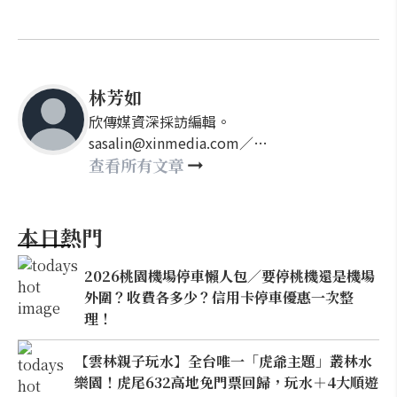
林芳如
欣傳媒資深採訪編輯。
sasalin@xinmedia.com／
happy21917@gmail.com
查看所有文章
本日熱門
2026桃園機場停車懶人包／要停桃機還是機場
外圍？收費各多少？信用卡停車優惠一次整
理！
【雲林親子玩水】全台唯一「虎爺主題」叢林水
樂園！虎尾632高地免門票回歸，玩水＋4大順遊