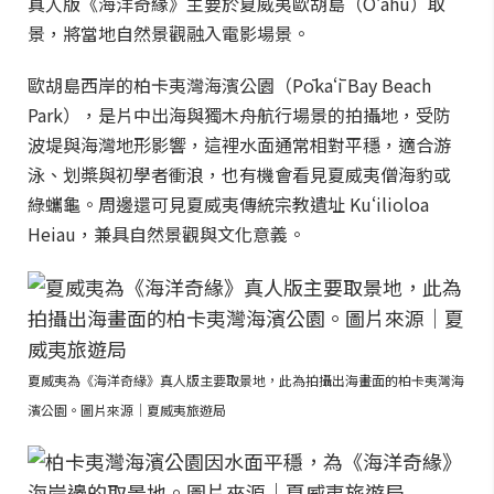
真人版《海洋奇緣》主要於夏威夷歐胡島（Oʻahu）取
景，將當地自然景觀融入電影場景。
歐胡島西岸的柏卡夷灣海濱公園（Pōkaʻī Bay Beach
Park），是片中出海與獨木舟航行場景的拍攝地，受防
波堤與海灣地形影響，這裡水面通常相對平穩，適合游
泳、划槳與初學者衝浪，也有機會看見夏威夷僧海豹或
綠蠵龜。周邊還可見夏威夷傳統宗教遺址 Kuʻilioloa
Heiau，兼具自然景觀與文化意義。
夏威夷為《海洋奇緣》真人版主要取景地，此為拍攝出海畫面的柏卡夷灣海
濱公園。圖片來源｜夏威夷旅遊局