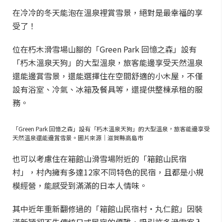
在冷冷的冬天能泡在溫泉裡賞雪景，絕對是最幸福的享
受了！
位在朽木滑雪場山腳的「Green Park 回憶之森」設有
「朽木溫泉天狗」的大型溫泉，旅客能邊享受天然溫泉
還能邊賞雪景，還能選擇住在空間舒適的小木屋，不僅
設有浴室、冷氣、冰箱及餐具等，還提供整棟承租的服
務。
「Green Park 回憶之森」設有「朽木溫泉天狗」的大型溫泉，旅客能邊享受
天然溫泉還能邊賞雪景。圖片來源｜滋賀縣高島市
也可以考慮住在箱館山滑雪場附近的「箱館山民宿
村」，村內擁有多達12家不同特色的民宿，且都是小規
模經營，能感受到滿滿的日本人情味。
其中近年重新翻修過的「箱館山民宿村・丸仁館」因裝