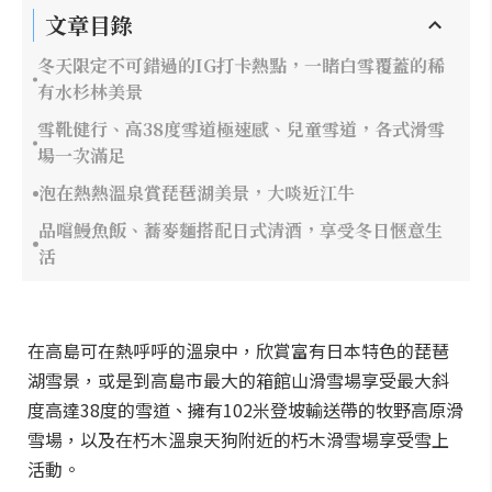
文章目錄
冬天限定不可錯過的IG打卡熱點，一睹白雪覆蓋的稀
有水杉林美景
雪靴健行、高38度雪道極速感、兒童雪道，各式滑雪
場一次滿足
泡在熱熱溫泉賞琵琶湖美景，大啖近江牛
品嚐鰻魚飯、蕎麥麵搭配日式清酒，享受冬日愜意生
活
在高島可在熱呼呼的溫泉中，欣賞富有日本特色的琵琶
湖雪景，或是到高島市最大的箱館山滑雪場享受最大斜
度高達38度的雪道、擁有102米登坡輸送帶的牧野高原滑
雪場，以及在朽木溫泉天狗附近的朽木滑雪場享受雪上
活動。