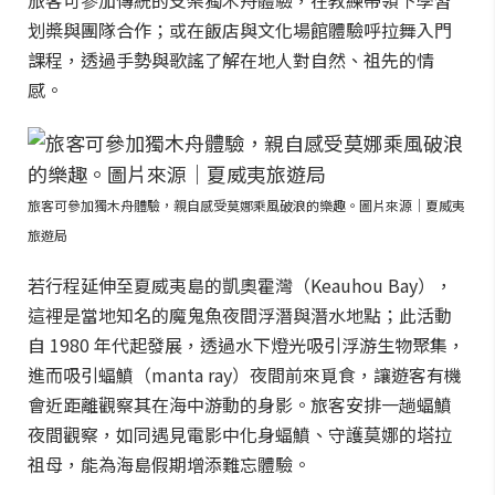
旅客可參加傳統的支架獨木舟體驗，在教練帶領下學習
划槳與團隊合作；或在飯店與文化場館體驗呼拉舞入門
課程，透過手勢與歌謠了解在地人對自然、祖先的情
感。
旅客可參加獨木舟體驗，親自感受莫娜乘風破浪的樂趣。圖片來源｜夏威夷
旅遊局
若行程延伸至夏威夷島的凱奧霍灣（Keauhou Bay），
這裡是當地知名的魔鬼魚夜間浮潛與潛水地點；此活動
自 1980 年代起發展，透過水下燈光吸引浮游生物聚集，
進而吸引蝠鱝（manta ray）夜間前來覓食，讓遊客有機
會近距離觀察其在海中游動的身影。旅客安排一趟蝠鱝
夜間觀察，如同遇見電影中化身蝠鱝、守護莫娜的塔拉
祖母，能為海島假期增添難忘體驗。