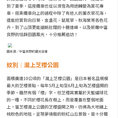
到了夏季，這座纜車也從以滑雪為用途轉變為賞花專
車，搭乘纜車向上的過程中除了有迷人的薰衣草花海，
還能欣賞到向日葵、金盞花、鼠尾草、秋海棠等各色花
卉，到了山頂更能遠眺壯闊的十勝連峰，以及俯瞰中富
良野的恬靜田園風光，十分推薦造訪！
圖來源／中富良野町觀光協會
紋別｜瀧上芝櫻公園
面積廣達10公頃的「瀧上芝櫻公園」是日本著名且規模
最大的芝櫻景點，每年5月上旬至6月上旬為芝櫻盛開的
季節。雖然有個「櫻」字，但芝櫻其實屬於天藍繡球花
的一種，不同於櫻花長在樹上，而是覆蓋在整個地面
上。當芝櫻瀧上公園的芝櫻盛開之時，彷彿為大地鋪上
桃粉色的地毯，呈現夢境般的粉紅山丘景致，是十分獨