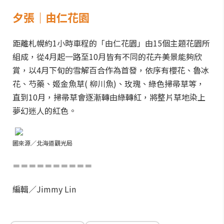
夕張｜由仁花園
距離札幌約1小時車程的「由仁花園」由15個主題花園所
組成，從4月起一路至10月皆有不同的花卉美景能夠欣
賞，以4月下旬的雪解百合作為首發，依序有櫻花、魯冰
花、芍藥、姬金魚草( 柳川魚)、玫瑰、綠色掃帚草等，
直到10月，掃帚草會逐漸轉由綠轉紅，將整片草地染上
夢幻迷人的紅色。
圖來源／北海道觀光局
＝＝＝＝＝＝＝＝＝＝
編輯／Jimmy Lin