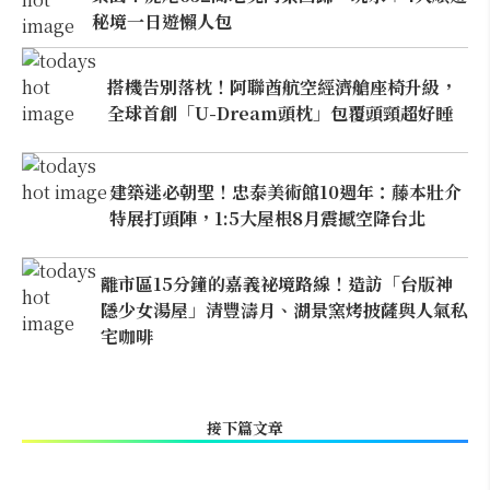
秘境一日遊懶人包
搭機告別落枕！阿聯酋航空經濟艙座椅升級，
全球首創「U-Dream頭枕」包覆頭頸超好睡
建築迷必朝聖！忠泰美術館10週年：藤本壯介
特展打頭陣，1:5大屋根8月震撼空降台北
離市區15分鐘的嘉義祕境路線！造訪「台版神
隱少女湯屋」清豐濤月、湖景窯烤披薩與人氣私
宅咖啡
接下篇文章