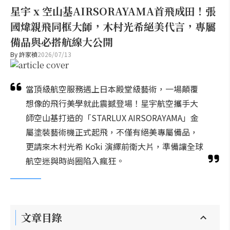
星宇 x 空山基AIRSORAYAMA首飛成田！張
國煒親飛同框大師，木村光希絕美代言，專屬
備品與必搭航線大公開
By
許家禎
2026/07/13
當頂級航空服務遇上日本殿堂級藝術，一場顛覆
想像的飛行美學就此震撼登場！星宇航空攜手大
師空山基打造的「STARLUX AIRSORAYAMA」金
屬塗裝藝術機正式起飛，不僅有絕美專屬備品，
更請來木村光希 Kōki 演繹前衛大片，準備讓全球
航空迷與時尚圈陷入瘋狂。
文章目錄