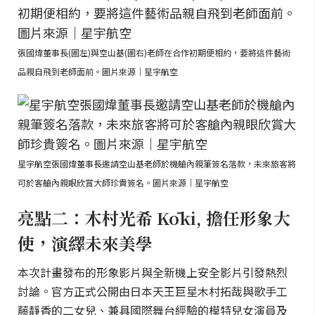
張國煒董事長(圖左)與空山基(圖右)老師在合作初期便相約，要將這件藝術
品親自飛到老師面前。圖片來源｜星宇航空
星宇航空張國煒董事長邀請空山基老師於機艙內親筆簽名落款，未來旅客將
可於客艙內親眼欣賞大師珍貴簽名。圖片來源｜星宇航空
亮點二：木村光希 Kōki, 擔任形象大
使，演繹未來美學
本次計畫發布的形象影片與全新機上安全影片引發熱烈
討論。官方正式公開由日本天王巨星木村拓哉與歌手工
藤靜香的二女兒、兼具國際舞台經驗的模特兒女演員及