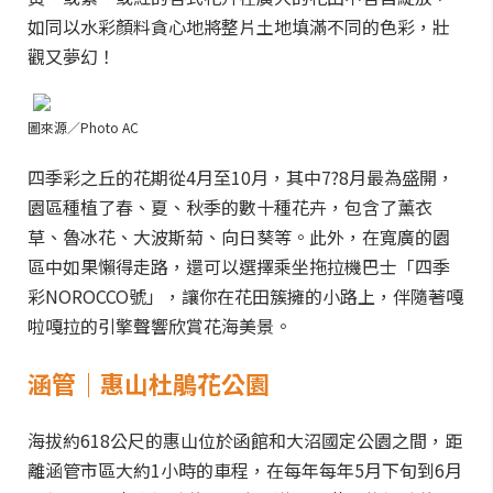
如同以水彩顏料貪心地將整片土地填滿不同的色彩，壯
觀又夢幻！
圖來源／Photo AC
四季彩之丘的花期從4月至10月，其中7?8月最為盛開，
園區種植了春、夏、秋季的數十種花卉，包含了薰衣
草、魯冰花、大波斯菊、向日葵等。此外，在寬廣的園
區中如果懶得走路，還可以選擇乘坐拖拉機巴士「四季
彩NOROCCO號」，讓你在花田簇擁的小路上，伴隨著嘎
啦嘎拉的引擎聲響欣賞花海美景。
涵管｜惠山杜鵑花公園
海拔約618公尺的惠山位於函館和大沼國定公園之間，距
離涵管市區大約1小時的車程，在每年每年5月下旬到6月