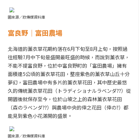
圖來源／欣傳媒資料庫
富良野｜富田農場
北海道的薰衣草花期約落在6月下旬至8月上旬，按照過
往經驗7月中下旬是盛開最旺盛的時候，而說到薰衣草，
不能不提富良野，位於中富良野町的「富田農場」擁有
面積達5公頃的薰衣草花田，整座紫色的薰衣草山丘十分
夢幻，富田農場中有多片的薰衣草花田，其中歷史最悠
久的傳統薰衣草花田（トラディショナルラベンダ??）從
開園後就保存至今，位於山坡之上的森林薰衣草花田
（森のラベンダ??）與農場中央的倖之花田（倖の?）都
能見到紫色小花滿開的盛景。
圖來源／欣傳媒資料庫