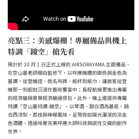
亮點三：美感爆棚！專屬備品與機上
特調「鏡空」搶先看
預計於 10 月 1 日正式上線的 AIRSORAYAMA 主題備品，
在空山基老師親自監修下，以呼應機體的銀色與金色為
基調。從登機證、姓名吊牌、紙杯到紙巾，讓旅客從登
機那一刻起就沉浸在藝術饗宴中；長程航線更推出專屬
的經濟艙與豪華經濟艙過夜包。此外，機上還提供專屬
特調「空山基特調-鏡空」，以琴酒、甜白酒為基底，融
合西洋梨、荔枝與檸檬風味，呈現宛如陽光灑落的淡金
色酒體，透過味覺完美呼應大師科技與感性交織的創作
世界。