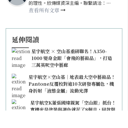
的理性。欣傳媒資深主編。聯繫請洽：
nellyhsu@xinmedia.com
查看所有文章
延伸閱讀
星宇航空 × 空山基重磅聯名！A350-
1000 變身金銀「會飛的藝術品」，打造
三萬英呎空中藝廊
星宇航空×空山基｜地表最大空中藝術品！
Pantone反覆校對逾10次研發專屬色，機
身折射「液態金屬」流動光澤
星宇航空K董張國煒親駕「空山銀」抵台！
實機光是塗裝與調色就花了8個月，同款限
量模型上架即秒殺