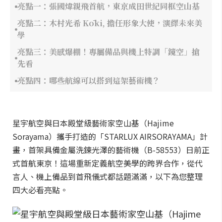
亮點一：張國煒親飛首航，東京成田世紀同框空山基
亮點二：木村光希 Kōki, 擔任形象大使，演繹未來美
學
亮點三：美感爆棚！專屬備品與機上特調「鏡空」搶
先看
亮點四：哪些航線可以搭到這架藝術機？
星宇航空與日本殿堂級藝術家空山基（Hajime
Sorayama）攜手打造的「STARLUX AIRSORAYAMA」計
畫，首架具備金屬洗鍊光澤的藝術機（B-58553）日前正
式首航東京！這場重新定義航空美學的跨界合作，從代
言人、機上備品到首飛儀式都話題滿滿，以下為您整理
四大必看亮點。