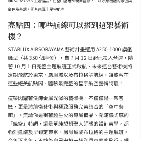
AIRSORAYAMA 主題備品，在空山基老師親自監修下，以呼應機體的銀色與
金色為基調。圖片來源｜星宇航空
亮點四：哪些航線可以搭到這架藝術
機？
STARLUX AIRSORAYAMA 藝術計畫選用 A350-1000 旗艦
機型（共 350 個座位），自 7 月 12 日起已投入營運，隨
著 10 月 1 日完整主題航班正式啟航，未來這台藝術機將
定期飛航於東京、鳳凰城以及布拉格等航線，讓旅客在
這些絕美航點間，體驗最完整的星宇航空藝術特展！
這架閃耀著洗鍊金屬光澤的藝術機，不僅僅是一架客
機，更是將前衛藝術與極致服務完美結合的「空中藝
廊」。無論你是衝著超生火的專屬備品、充滿儀式感的
「鏡空」特調，還是單純想朝聖大師級的設計美學，都
強烈建議及早鎖定東京、鳳凰城或布拉格的主題航班。
今年下半年，不妨為自己安排一趟別具意義的飛行，親