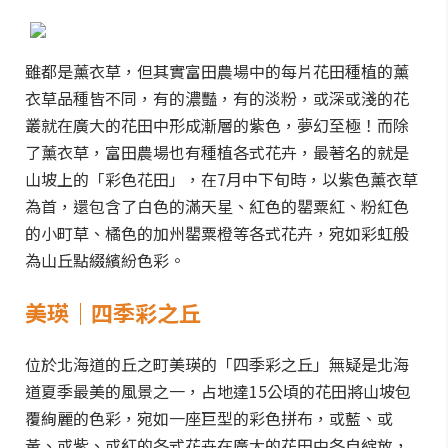
雖都是薰衣草，但其實富田農場中的每片花田種植的薰
衣草品種皆不同，有的濃豔，有的淡粉，或深或淺的花
叢就在廣大的花田中形成漸層的紫色，夢幻至極！而除
了薰衣草，富田農場也有種植各式花卉，最著名的就是
山坡上的「彩色花田」，在7月中下旬時，以紫色薰衣草
為首，還包含了白色的滿天星、紅色的罌粟紅、粉紅色
的小町草、橘色的加州罌粟橙等各式花卉，宛如彩虹般
為山丘點綴繽紛色彩。
美瑛｜四季彩之丘
位於北海道的丘之町美瑛的「四季彩之丘」無疑是北海
道夏季最美的風景之一，占地達15公頃的花田將山坡包
覆絢麗的色彩，宛如一座巨型的彩色拼布，或藍、或
黃、或紫、或紅的各式花卉在廣大的花田中各自綻放，