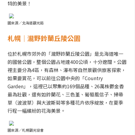
特的美景！
圖來源／北海道觀光局
札幌｜瀧野鈴蘭丘陵公園
位於札幌市郊外的「瀧野鈴蘭丘陵公園」是北海道唯一
的國營公園，整個公園占地達400公頃，十分遼闊。公園
裡主要分為4區，有森林、瀑布等自然景觀供旅客探索，
如果要賞花，可以前往公園中央的「Country
Garden」，這裡已以聚集約169個品種、26萬株鬱金香
最為壯觀，還有如鈴蘭花、三色堇、葡萄風信子、掃帚
草（波波草）與大波斯菊等多種花卉依序綻放，在夏季
行程一幅繽紛的花海美景。
圖來源／札幌觀光協會