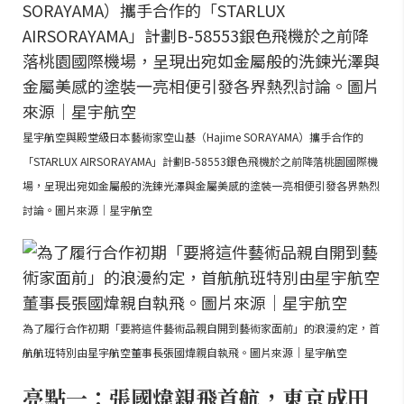
星宇航空與殿堂級日本藝術家空山基（Hajime SORAYAMA）攜手合作的
「STARLUX AIRSORAYAMA」計劃B-58553銀色飛機於之前降落桃園國際機
場，呈現出宛如金屬般的洗鍊光澤與金屬美感的塗裝一亮相便引發各界熱烈
討論。圖片來源｜星宇航空
為了履行合作初期「要將這件藝術品親自開到藝術家面前」的浪漫約定，首
航航班特別由星宇航空董事長張國煒親自執飛。圖片來源｜星宇航空
亮點一：張國煒親飛首航，東京成田