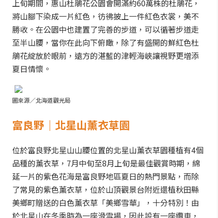
上旬期間，惠山杜鵑花公園會開滿約60萬株的杜鵑花，
將山腳下染成一片紅色，彷彿披上一件紅色衣裳，美不
勝收。在公園中也建置了完善的步道，可以循著步道走
至半山腰，當你在此向下俯瞰，除了有盛開的鮮紅色杜
鵑花綻放於眼前，遠方的湛藍的津輕海峽讓視野更增添
夏日情懷。
圖來源／北海道觀光局
富良野｜北星山薰衣草園
位於富良野北星山山腰位置的北星山薰衣草園種植有4個
品種的薰衣草，7月中旬至8月上旬是最佳觀賞時期，綿
延一片的紫色花海是富良野地區夏日的熱門景點，而除
了常見的紫色薰衣草，位於山頂觀景台附近還植秋田縣
美鄉町贈送的白色薰衣草「美鄉雪華」，十分特別！由
於北星山在冬季時為一座滑雪場，因此設有一座纜車，