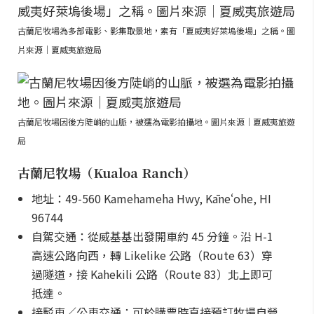
古蘭尼牧場為多部電影、影集取景地，素有「夏威夷好萊塢後場」之稱。圖
片來源｜夏威夷旅遊局
古蘭尼牧場因後方陡峭的山脈，被選為電影拍攝地。圖片來源｜夏威夷旅遊
局
古蘭尼牧場（Kualoa Ranch）
地址：49-560 Kamehameha Hwy, Kāneʻohe, HI
96744
自駕交通：從威基基出發開車約 45 分鐘。沿 H-1
高速公路向西，轉 Likelike 公路（Route 63）穿
過隧道，接 Kahekili 公路（Route 83）北上即可
抵達。
接駁車／公車交通：可於購票時直接預訂牧場自營