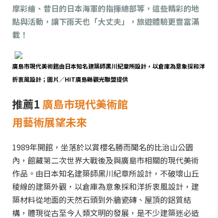
摩彩繪、昔日的日本海軍的指揮總部等，這些精彩的地
點與活動，讓下雨天也「大丈夫」，旅遊體驗更豐富滿
載！
廣島市現代美術館由日本知名建築師黑川紀章所設計，以倉庫為意象採和洋
折衷風設計；圖片／HIT廣島縣觀光聯盟提供
推薦1
廣島市現代美術館
用藝術展望未來
1989年開館，坐落於以賞櫻名勝而聞名的比治山公園
內，館藏第二次世界大戰後及與廣島市相關的現代美術
作品。由日本知名建築師黑川紀章所設計，不破壞山丘
稜線的建築外觀，以倉庫為意象採和洋折衷風設計，建
築材料從地面的天然石頭到外牆瓷磚、屋頂的鋁質結
構，體現從古至今人類文明的發展，是不少建築迷必造