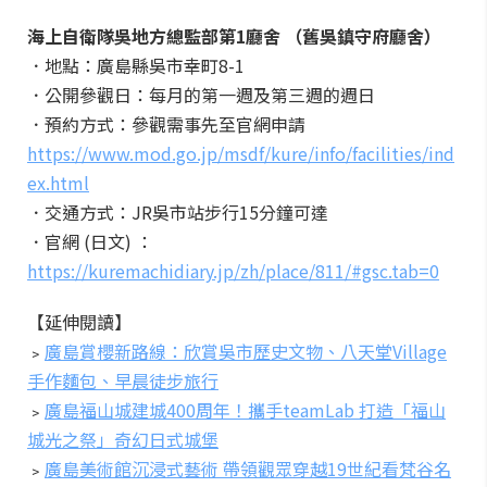
海上自衛隊吳地方總監部第1廳舍 （舊吳鎮守府廳舍）
．地點：廣島縣吳市幸町8-1
．公開參觀日：每月的第一週及第三週的週日
．預約方式：參觀需事先至官網申請
https://www.mod.go.jp/msdf/kure/info/facilities/ind
ex.html
．交通方式：JR吳市站步行15分鐘可達
．官網 (日文) ：
https://kuremachidiary.jp/zh/place/811/#gsc.tab=0
【延伸閱讀】
﹥
廣島賞櫻新路線：欣賞吳市歷史文物、八天堂Village
手作麵包、早晨徒步旅行
﹥
廣島福山城建城400周年！攜手teamLab 打造「福山
城光之祭」奇幻日式城堡
﹥
廣島美術館沉浸式藝術 帶領觀眾穿越19世紀看梵谷名