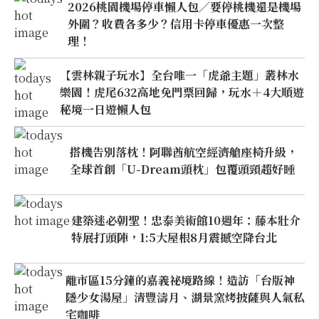
2026桃園機場停車懶人包／要停桃機還是機場
外圍？收費各多少？信用卡停車優惠一次整
理！
【雲林親子玩水】全台唯一「虎爺主題」叢林水
樂園！虎尾632高地免門票回歸，玩水＋4大順遊
秘境一日遊懶人包
搭機告別落枕！阿聯酋航空經濟艙座椅升級，
全球首創「U-Dream頭枕」包覆頭頸超好睡
建築迷必朝聖！忠泰美術館10週年：藤本壯介
特展打頭陣，1:5大屋根8月震撼空降台北
離市區15分鐘的嘉義祕境路線！造訪「台版神
隱少女湯屋」清豐濤月、湖景窯烤披薩與人氣私
宅咖啡