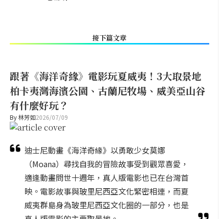
接下篇文章
跟著《海洋奇緣》電影玩夏威夷！3大取景地
柏卡夷灣海濱公園、古蘭尼牧場、威美亞山谷
有什麼好玩？
By
林芳如
2026/07/09
迪士尼動畫《海洋奇緣》以勇敢少女莫娜
（Moana）尋找自我的冒險故事受到觀眾喜愛，
適逢動畫問世十週年，真人版電影也已在台灣首
映。電影故事與玻里尼西亞文化緊密相連，而夏
威夷群島身為玻里尼西亞文化圈的一部分，也是
真人版電影的主要取景地。