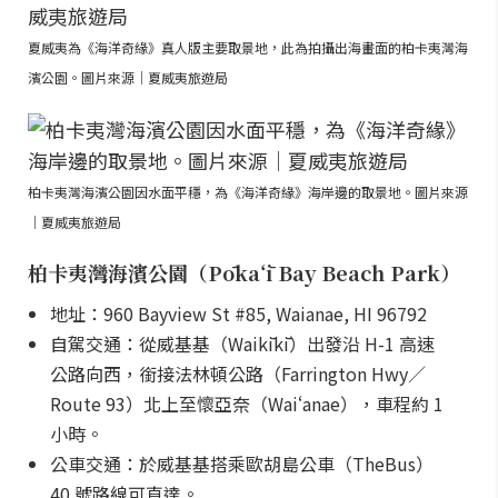
夏威夷為《海洋奇緣》真人版主要取景地，此為拍攝出海畫面的柏卡夷灣海
濱公園。圖片來源｜夏威夷旅遊局
柏卡夷灣海濱公園因水面平穩，為《海洋奇緣》海岸邊的取景地。圖片來源
｜夏威夷旅遊局
柏卡夷灣海濱公園（Pōkaʻī Bay Beach Park）
地址：960 Bayview St #85, Waianae, HI 96792
自駕交通：從威基基（Waikīkī）出發沿 H-1 高速
公路向西，銜接法林頓公路（Farrington Hwy／
Route 93）北上至懷亞奈（Waiʻanae），車程約 1
小時。
公車交通：於威基基搭乘歐胡島公車（TheBus）
40 號路線可直達。