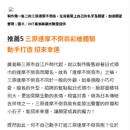
製作獨一無二的三原達摩不倒翁，在背面寫上自己的名字及願望，加速願望
實現；圖片／HIT廣島縣觀光聯盟提供
推薦5
三原達摩不倒翁彩繪體驗
動手打造 招來幸運
廣島縣三原市自江戶時代起，就以製作販售綁著日式頭
巾的達摩不倒翁而聞名，故有「達摩不倒翁市」之稱。
三原達摩不倒翁不同於一般的外觀，如拳頭般小巧可
愛，瘦長的外型，招牌的藍點點日式頭巾，臉部面積特
別大，更加突顯生動的表情，相當討喜。做為日本傳統
吉祥物之一，三原達摩不倒翁裝有能發出聲響的鈴鐺和
小石子，能招來幸運，讓願望成真的魔力！
既然如此，何不自己動手打造三原達摩不倒翁呢？位於