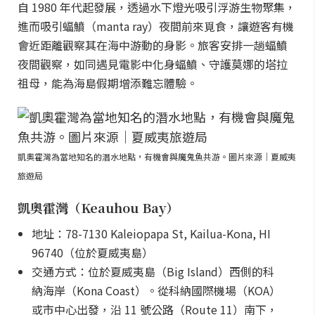
自 1980 年代起發展，透過水下燈光吸引浮游生物聚集，
進而吸引蝠鱝（manta ray）夜間前來覓食，讓遊客有機
會近距離觀察其在海中游動的身影。旅客安排一趟蝠鱝
夜間觀察，如同遇見電影中化身蝠鱝、守護莫娜的塔拉
祖母，能為海島假期增添難忘體驗。
凱奧霍灣為當地知名的潛水地點，有機會與魔鬼魚共游。圖片來源｜夏威夷
旅遊局
凱奧霍灣（Keauhou Bay）
地址：78-7130 Kaleiopapa St, Kailua-Kona, HI
96740（位於夏威夷島）
交通方式：位於夏威夷島（Big Island）西側的科
納海岸（Kona Coast）。從科納國際機場（KOA）
或市中心出發，沿 11 號公路（Route 11）南下，