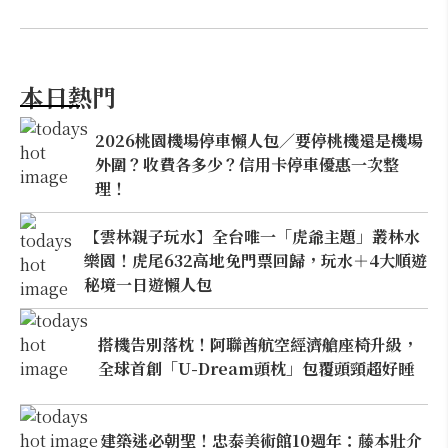
本日熱門
2026桃園機場停車懶人包／要停桃機還是機場
外圍？收費各多少？信用卡停車優惠一次整
理！
【雲林親子玩水】全台唯一「虎爺主題」叢林水
樂園！虎尾632高地免門票回歸，玩水＋4大順遊
秘境一日遊懶人包
搭機告別落枕！阿聯酋航空經濟艙座椅升級，
全球首創「U-Dream頭枕」包覆頭頸超好睡
建築迷必朝聖！忠泰美術館10週年：藤本壯介