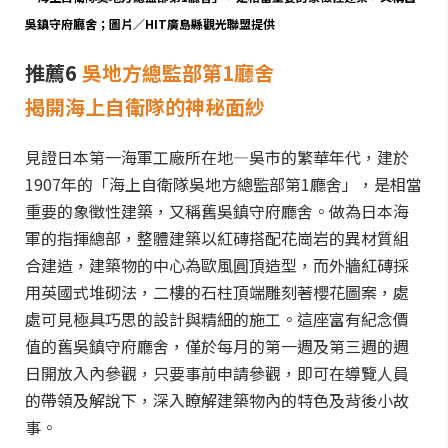
吳鎮守府廳舍；圖片／HIT廣島縣觀光聯盟提供
推薦6
吳地方總監部第1廳舍
揭開海上自衛隊的神秘面紗
見證日本第一海軍工廠所在地—吳市的繁華年代，建於
1907年的「海上自衛隊吳地方總監部第1廳舍」，是相當
重要的象徵性建築，又稱舊吳鎮守府廳舍。做為日本海
軍的指揮總部，整體建築以紅磚搭配花崗岩的異材質組
合建造，建築物的中心為歐風圓頂造型，而外牆紅磚採
用英國式堆砌法，二樓的石柱頂端雕刻著櫻花圖案，處
處可見極具巧思的設計與精細的施工。這座富有紀念價
值的舊吳鎮守府廳舍，僅於每月的第一週及第三週的週
日開放入內參觀，只要事前申請參觀，即可在導覽人員
的帶領及解說下，深入瞭解建築物內的特色及背後小故
事。