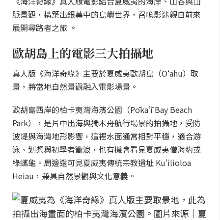
《海洋奇緣》真人版電影結合夏威夷的海岸、山谷與山
脈景觀，構築出銀幕中的島嶼世界，召喚影迷親自前來
展開尋路者之旅 。
歐胡島上的電影三大拍攝地
真人版《海洋奇緣》主要於夏威夷歐胡島（Oʻahu）取
景，將當地自然景觀融入電影場景。
歐胡島西岸的柏卡夷灣海濱公園（Pōkaʻī Bay Beach
Park），是片中出海與獨木舟航行場景的拍攝地，受防
波堤與海灣地形影響，這裡水面通常相對平穩，適合游
泳、划槳與初學者衝浪，也有機會看見夏威夷僧海豹或
綠蠵龜。周邊還可見夏威夷傳統宗教遺址 Kuʻilioloa
Heiau，兼具自然景觀與文化意義。