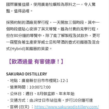
國際屢獲佳績，使用廣島牡蠣殼為原料之一，令人驚
豔，值得品嚐。
採預約制的酒廠見學行程，一天開放三個時段，其中一
個時段還貼心安排了英文導覽。雖為付費的見學行程，
但在80分鐘的導覽中，除了能了解製程及試飲外，更可
一窺堅負著生產麥芽威士忌和琴酒的壺式初餾器及混合
式(Hybrid)蒸餾器的英姿。
【飲酒過量 有害健康！】
SAKURAO DISTILLERY
．地點：廣島縣廿日市市櫻尾1-12-1
．營業時間：10:00?17:00
．公休日：週日、8月御盆節、年末年始
．交通方式：由JR廿日市站往南，步行10分鐘可達
．官網 (日文) ：
https://www.sakuraodistillery.com/