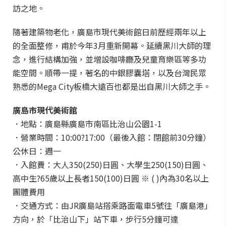
訪之地。
隨著建築物老化，廣島市現代美術館日前歷經兩年以上
的全面整修，甫於今年3月重新開幕。延續黑川大師的理
念，進行結構加強，並增設咖啡廳及兒童育樂區等多功
能空間。順帶一提，著名的中銀膠囊塔，以及台灣民眾
熟悉的Mega City板橋大遠百也都是出自黑川大師之手。
廣島市現代美術館
．地點：廣島縣廣島市南區比治山公園1-1
．營業時間：10:00?17:00（最後入館：閉館前30分鐘）
公休日：週一
．入館費：大人350(250)日圓、大學生250(150)日圓、
高中生?65歲以上長者150(100)日圓 ※ ( )內為30名以上
團體費用
．交通方式：由JR廣島站搭乘路面電車5號往「廣島港」
方向，於「比治山下」站下車，步行5分鐘可達