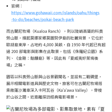
官網：
https://www.gohawaii.com/islands/oahu/things
-to-do/beaches/pokai-beach-park
而古蘭尼牧場（Kualoa Ranch），則以陡峭高聳的科奧
勞山脈，撐起莫娜家鄉莫圖努伊島的壯麗背景 。它位於
歐胡島東岸，占地約 4,000 英畝，自 1950 年代起已有超
過 200 部電影與影集在此取景，包括《侏羅紀公園》系
列、《金剛：骷髏島》等，因此有「夏威夷好萊塢後
場」之稱。
園區以科奧勞山脈與山谷景觀聞名，並設有二戰碉堡，
展示相關電影道具與歷史文物。旅客可在古蘭尼牧場搭
乘敞篷沙灘車深入卡阿瓦谷（Kaʻaʻawa Valley），穿梭
於山谷之間，近距離探訪經典電影場景。