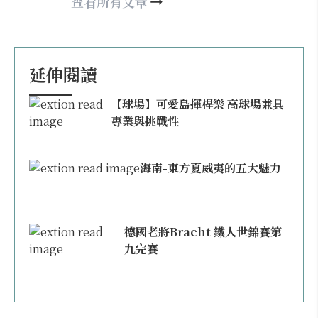
happy21917@gmail.com
查看所有文章
延伸閱讀
【球場】可愛島揮桿樂 高球場兼具
專業與挑戰性
海南-東方夏威夷的五大魅力
德國老將Bracht 鐵人世錦賽第
九完賽