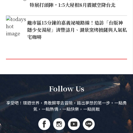
特展打頭陣，1:5大屋根8月震撼空降台北
離市區15分鐘的嘉義祕境路線！造訪「台版神
隱少女湯屋」清豐濤月、湖景窯烤披薩與人氣私
宅咖啡
Follow Us
享受吧！環遊世界，勇敢歸零去冒險，踏出夢想的第一步。一點勇
氣，一點熱情，一點快樂，一點挑戰