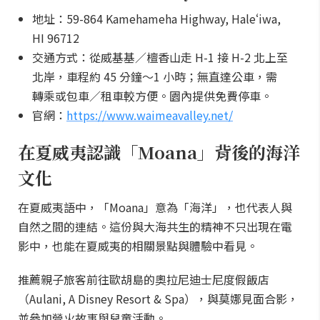
地址：59-864 Kamehameha Highway, Haleʻiwa,
HI 96712
交通方式：從威基基／檀香山走 H-1 接 H-2 北上至
北岸，車程約 45 分鐘～1 小時；無直達公車，需
轉乘或包車／租車較方便。園內提供免費停車。
官網：
https://www.waimeavalley.net/
在夏威夷認識「Moana」背後的海洋
文化
在夏威夷語中，「Moana」意為「海洋」，也代表人與
自然之間的連結。這份與大海共生的精神不只出現在電
影中，也能在夏威夷的相關景點與體驗中看見。
推薦親子旅客前往歐胡島的奧拉尼迪士尼度假飯店
（Aulani, A Disney Resort & Spa），與莫娜見面合影，
並參加營火故事與兒童活動。