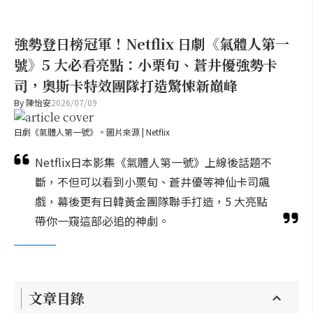
強勢登日榜冠軍！Netflix 日劇《氣體人第一
號》5 大必看亮點：小栗旬、蒼井優強勢卡
司，奧斯卡特效團隊打造驚悚新巔峰
By
陳怡安
2026/07/09
日劇《氣體人第一號》。圖片來源 | Netflix
Netflix日本影集《氣體人第一號》上線後話題不
斷，不但可以看到小栗旬、蒼井優等神仙卡司飆
戲，幕後更有日韓黃金團隊聯手打造，5 大亮點
帶你一窺這部必追的神劇。
文章目錄