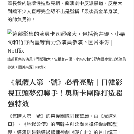
頭長髮的破壞性造型亮相，飾演劇中反派黑道，反差大
到讓不少人直呼完全認不出是號稱「最後黃金單身漢」
的帥氣男神！
這部影集的演員卡司超強大，包括蒼井優、小栗旬和竹野內豐等實力派演員
參演。圖片來源 | Netflix
《氣體人第一號》必看亮點｜日韓影
視巨頭夢幻聯手！奧斯卡團隊打造超
強特效
《氣體人第一號》的幕後團隊同樣華麗，由《屍速列
車》、《地獄公使》的南韓主創延尚昊擔任編劇和監
製，導演則是執導過驚悚神劇《噬亡村》的片山慎三，