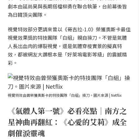
劇本由延尚昊與長期搭檔柳勇在聯合執筆，台前幕後皆
為日韓頂尖團隊。
視覺特效部分更請來曾以《哥吉拉-1.0》榮獲奧斯卡最佳
視覺效果獎的特技團隊「白組」親自操刀。不管是氣體
人長出血肉的爆裂視覺，還是氣體穿梭實景的擬真特
效，都被網友大讚根本是「好萊塢電影等級」的震撼精
彩。
視覺特效由曾榮獲奧斯卡的特技團隊「白組」操刀。圖片來源 | Netflix
《氣體人第一號》必看亮點｜南方之
星神曲再翻紅：《心愛的艾莉》成全
劇催淚靈魂