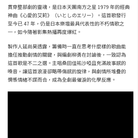
貫穿整部劇的靈魂，是日本天團南方之星 1979 年的經典
神曲《心愛的艾莉》（いとしのエリー）。這首歌發行
至今已 47 年，仍是日本樂壇最具代表性的不朽情歌之
一，如今隨著影集熱播再度爆紅。
製作人延尚昊透露，籌備時一直在思考什麼樣的歌曲能
擔任推動劇情的關鍵，與編劇柳勇在討論後，一致認為
這首歌是不二之選。主唱桑田佳祐沙啞且充滿故事感的
嗓音，讓這首浪漫卻略帶傷感的旋律，與劇情所堆疊的
惆悵情緒不謀而合，成為全劇最催淚的化學反應。