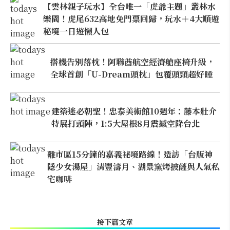
【雲林親子玩水】全台唯一「虎爺主題」叢林水
樂園！虎尾632高地免門票回歸，玩水＋4大順遊
秘境一日遊懶人包
搭機告別落枕！阿聯酋航空經濟艙座椅升級，
全球首創「U-Dream頭枕」包覆頭頸超好睡
建築迷必朝聖！忠泰美術館10週年：藤本壯介
特展打頭陣，1:5大屋根8月震撼空降台北
離市區15分鐘的嘉義祕境路線！造訪「台版神
隱少女湯屋」清豐濤月、湖景窯烤披薩與人氣私
宅咖啡
接下篇文章