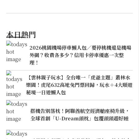
本日熱門
2026桃園機場停車懶人包／要停桃機還是機場
外圍？收費各多少？信用卡停車優惠一次整
理！
【雲林親子玩水】全台唯一「虎爺主題」叢林水
樂園！虎尾632高地免門票回歸，玩水＋4大順遊
秘境一日遊懶人包
搭機告別落枕！阿聯酋航空經濟艙座椅升級，
全球首創「U-Dream頭枕」包覆頭頸超好睡