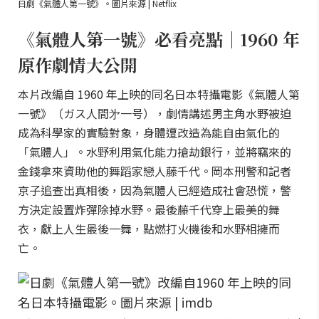
日劇《氣體人第一號》。圖片來源 | Netflix
《氣體人第一號》必看亮點｜1960 年
原作劇情大公開
本片改編自 1960 年上映的同名日本特攝電影《氣體人第
一號》（ガス人間㐧一号），劇情講述男主角水野被迫
成為科學家的實驗對象，身體遭改造為能自由氣化的
「氣體人」。水野利用氣化能力搶劫銀行，並將竊來的
金錢拿來資助他的舞蹈家戀人藤千代。岡本刑警和記者
京子追查出真相後，因為氣體人已經造成社會恐慌，警
方決定設置炸彈除掉水野。最後藤千代穿上最美的舞
衣，獻上人生最後一舞，點燃打火機後和水野相擁而
亡。