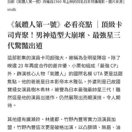
日劇《氣體人第一號》改編自1960 年上映的同名日本特攝電影。圖片來源 |
imdb
《氣體人第一號》必看亮點 ｜頂級卡
司齊聚！男神造型大崩壞、最強星三
代驚豔出道
這部影集的演員卡司超強大，被稱為全明星陣容。除了
暌違 23 年再度合作的蒼井優、小栗旬組成「最強 CP」
外，飾演核心人物「氣體人」的國際名模 UTA 更是話題
焦點，他的爸爸是日本影帝本木雅弘，外婆則是已故國
寶級女演員樹木希林，被譽為日本最強最帥星三代！雖
然這是他的演員出道作，仍然展現出亮眼演技，令人期
待。
其他還有廣瀨鈴、林遣都、竹野內豐等實力派演員加
盟，竹野內豐這次更是破格出演，以凸額頭、無眉、油