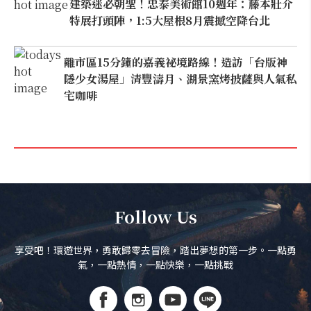
建築迷必朝聖！忠泰美術館10週年：藤本壯介
特展打頭陣，1:5大屋根8月震撼空降台北
離市區15分鐘的嘉義祕境路線！造訪「台版神
隱少女湯屋」清豐濤月、湖景窯烤披薩與人氣私
宅咖啡
Follow Us
享受吧！環遊世界，勇敢歸零去冒險，踏出夢想的第一步。一點勇
氣，一點熱情，一點快樂，一點挑戰