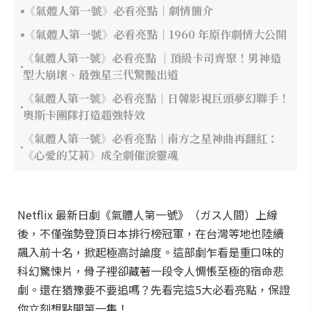
《氣體人第一號》必看亮點｜劇情簡介
《氣體人第一號》必看亮點｜1960 年原作劇情大公開
《氣體人第一號》必看亮點 ｜頂級卡司齊聚！男神造
型大崩壞、最強星三代驚豔出道
《氣體人第一號》必看亮點｜日韓影視巨頭夢幻聯手！
奧斯卡團隊打造超強特效
《氣體人第一號》必看亮點｜南方之星神曲再翻紅：
《心愛的艾莉》成全劇催淚靈魂
Netflix 最新日劇《氣體人第一號》（ガス人間）上線
後，不僅強勢登頂日本排行榜冠軍，在台灣等地也陸續
飆入前十名，掀起極高討論度。這部劇乍看是重口味的
科幻驚悚片，骨子裡卻藏著一段令人惆悵至極的宿命悲
劇。還在猶豫要不要追嗎？先看完這5大必看亮點，保證
你立刻想點開第一集！