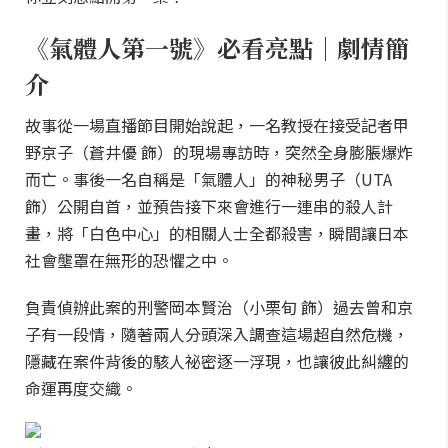
《氣體人第一號》必看亮點｜劇情簡
介
故事從一場直播節目開始說起，一名教授在接受記者甲
野京子（蒼井優 飾）的現場專訪時，突然全身膨脹爆炸
而亡。事後一名自稱是「氣體人」的神秘男子（UTA
飾）公開自首，並預告接下來會進行一連串的殺人計
畫，將「白色中心」的相關人士全都殺害，瞬間讓日本
社會壟罩在無形的恐懼之中。
負責偵辦此案的刑警岡本賢治（小栗旬 飾）過去曾和京
子有一段情，隨著兩人分頭深入調查這場超自然危機，
隱藏在案件背後的駭人祕密逐一浮現，也讓彼此糾纏的
命運再度交織。