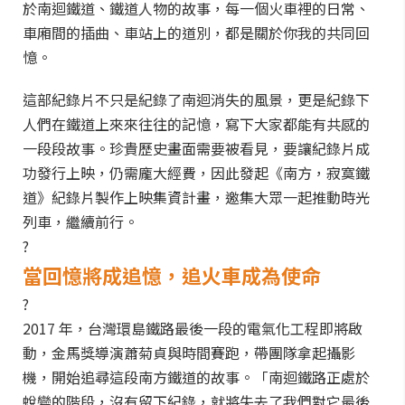
於南迴鐵道、鐵道人物的故事，每一個火車裡的日常、
車廂間的插曲、車站上的道別，都是關於你我的共同回
憶。
這部紀錄片不只是紀錄了南迴消失的風景，更是紀錄下
人們在鐵道上來來往往的記憶，寫下大家都能有共感的
一段段故事。珍貴歷史畫面需要被看見，要讓紀錄片成
功發行上映，仍需龐大經費，因此發起《南方，寂寞鐵
道》紀錄片製作上映集資計畫，邀集大眾一起推動時光
列車，繼續前行。
?
當回憶將成追憶，追火車成為使命
?
2017 年，台灣環島鐵路最後一段的電氣化工程即將啟
動，金馬獎導演蕭菊貞與時間賽跑，帶團隊拿起攝影
機，開始追尋這段南方鐵道的故事。「南迴鐵路正處於
蛻變的階段，沒有留下紀錄，就將失去了我們對它最後