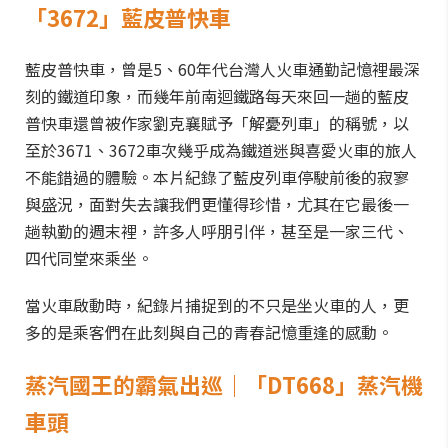
「3672」藍皮普快車
藍皮普快車，曾是5、60年代台灣人火車通勤記憶裡最深
刻的鐵道印象，而幾年前南迴鐵路每天來回一趟的藍皮
普快車還曾被作家劉克襄賦予「解憂列車」的稱號，以
至於3671、3672車次幾乎成為鐵道迷與喜愛火車的旅人
不能錯過的體驗。本片紀錄了藍皮列車停駛前後的寂寥
與盛況，面對失去讓我們更懂得珍惜，尤其在它最後一
趟執勤的週末裡，許多人呼朋引伴，甚至是一家三代、
四代同堂來乘坐。
當火車啟動時，紀錄片捕捉到的不只是坐火車的人，更
多的是乘客們在此刻與自己的青春記憶重逢的感動。
蒸汽國王的霸氣出巡｜「DT668」蒸汽機
車頭