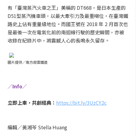
有「臺灣蒸汽火車之王」美稱的 DT668，是日本生產的
D51型蒸汽機車頭，以最大牽引力及最重噸位，在臺灣鐵
路史上佔有重量級地位。而國王號在 2018 年 2 月首次也
是最後一次在電氣化前的南迴線行駛的歷史瞬間，亦被
收錄在紀錄片中，將震撼人心的長鳴永久留存。
圖片提供／南方寂寞鐵道
／Info／
立即上車，共創經典：
https://bit.ly/3UzCY2c
編輯／黃湘芩 Stella Huang