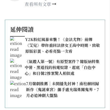
查看所有文章
延伸閱讀
Y2K粉紅風暴來襲！《金法尤物》前傳
《艾兒》帶你重回法律女王高中時期，致敬
原版彩蛋、必看亮點一次看
《氣體人第一號》有原型案件？韓版納粹集
中營、黑道找的核電奴隸，起底「白色中
心」和日韓2慘案驚人相似處
7月韓劇推薦｜未開播先封神！南柱赫回歸
新作《鬼謎東宮》攜手盧允瑞勇闖鬼界，7
月必追神劇大盤點