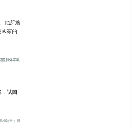
中。他所繪
裂國家的
殺問題和偽宗教
然，試圖
的積極能量；圖