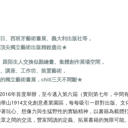
日、西班牙藝術書展、義大利出版社等，
頂尖獨立藝術出版精銳盡出★
、跟陌生人交換似顏繪畫、集體創作展場空間，
、講座、工作坊、裝置藝術，
的獨立藝術書展，chill三天不間斷★
ir）回來了！2016年首度舉辦，至今邁入第六屆（實則第七年，中
華山1914文化創意產業園區，每每吸引一群對出版、文
帶著玩心、想像力與生猛野性的實驗精神，以書籍為載體
大眾之間的交流，豐富閱讀的定義、拓展書籍的無限可能