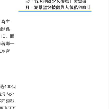
訪「台版神隱少女湯屋」清豐濤
月、湖景窯烤披薩與人氣私宅咖啡
」為主
的關係
ID、面
帶著哪一
民眾齊
400個
括海內外
不同類型
、西班牙瓦