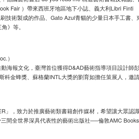
 Book Fair ）帶來西班牙地區地下小誌、義大利Libri Finti
ess 運用活版印刷技術製成的作品、Gato Azul青貓的少量日本手工
《三角》等。
oc.）
臺大力推動海報文化，臺灣首位獲得D&AD藝術指導項目設計師
莫斯科金蜂獎、蘇格蘭INTL大獎的劉育如擔任策展人，邀
ATTER」，致力於推廣藝術類書籍創作媒材，希望讓大眾認
間全世界深具代表性的藝術出版社──倫敦AMC Book
。