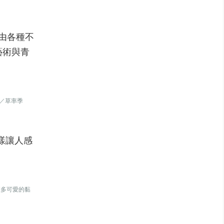
因由各種不
藝術與青
供／草率季
樣讓人感
來更多可愛的黏