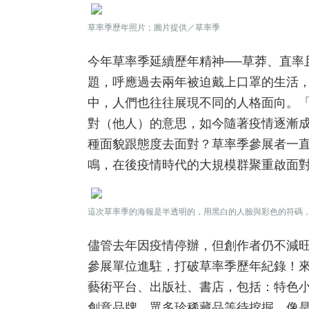
草率季歷年照片；圖片提供／草率季
今年草率季延續歷年精神──草莽、直率
題，呼應過去兩年被迫戴上口罩的生活
中，人們也往往展現不同的人格面向。「F
對（他人）的意思，如今隨著疫情逐漸
種面貌跟態度去面對？草率季參展者一
鳴，在後疫情時代的大規模群聚重啟面
這次草率季的海報是半透明的，用黑白的人臉與彩色的符碼，
儘管去年因疫情停辦，但創作者仍不減旺
參展單位進駐，打破草率季歷年紀錄！
藝術平台、出版社、書店，包括：特色
創意品牌，眾多珍稀藏品等待挖掘，像是：德國