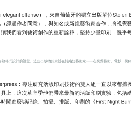
an elegant offense），來自葡萄牙的獨立出版單位Stolen 
品（經過作者同意），與知名或新銳藝術家合作，將視覺
，讓我們看到藝術創作的重新詮釋，堅持少量印刷，幾乎
了專門為書籍格式設計的視覺。這些出版物的宗旨在於縮短藝術家——在視覺藝術、電影、視
ni + 5X Letterpress：專注研究活版印刷技術的雙人組一直以來
面具上，這次草率季他們帶來最新的活版印刷實驗，包括
年時闖進廢墟記錄、拍攝、排版、印刷的《First Night Burn