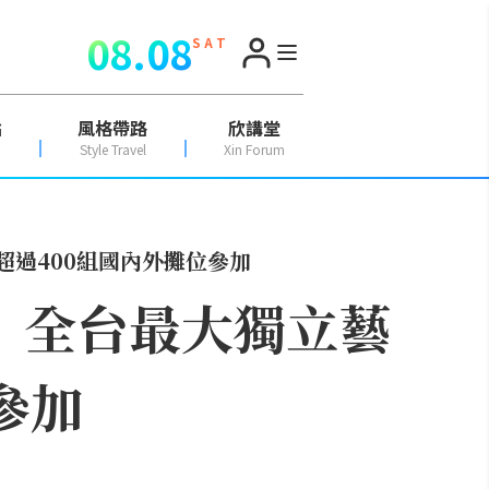
08.08
S A T
點
風格帶路
欣講堂
Style Travel
Xin Forum
錄超過400組國內外攤位參加
了！ 全台最大獨立藝
參加