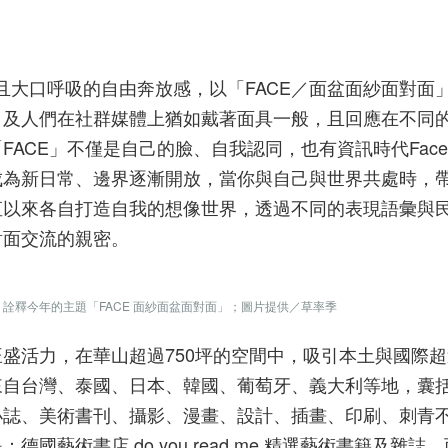
且大口呼吸的自由奔放感，以「FACE／面盆面紗面對面
，及人們在社群媒體上猶如戴著面具一般，且回應在不同
ACE」不僅是自己的臉、自我認同，也有資訊時代Face 
成為新日常、邊界逐漸開放，當你與自己與世界共處時，
直以來各自打造自我的想像世界，透過不同的表現語彙與
對面交流的親密。
詮釋今年的主題「FACE 面紗面盆面對面」；圖片提供／草率季
盛活力，在華山超過750坪的空間中，吸引本土與國際超過
來自台灣、泰國、日本、韓國、葡萄牙、義大利等地，囊
小誌、美術書刊、攝影、漫畫、設計、插畫、印刷、刺青
藝術書店 do you read me 精選藝術書籍及雜誌