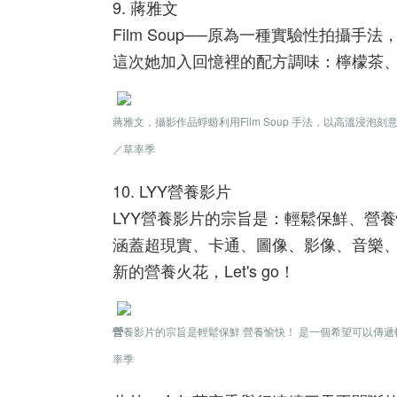
9. 蔣雅文
Film Soup──原為一種實驗性拍
這次她加入回憶裡的配方調味：檸檬茶
蔣雅文，攝影作品蜉蝣利用Film Soup 手法，以高溫
／草率季
10. LYY營養影片
LYY營養影片的宗旨是：輕鬆保鮮、營
涵蓋超現實、卡通、圖像、影像、音樂、
新的營養火花，Let's go！
營
養影片的宗旨是輕鬆保鮮 營養愉快！ 是一個希望可以傳
率季