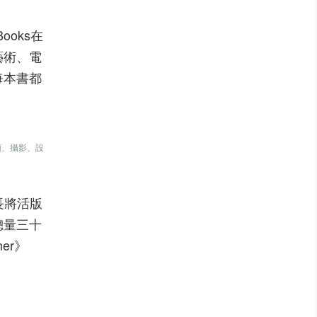
Books在
藝術、電
每本書都
頻、攝影、設
都擅長將活版
總量三十
er》