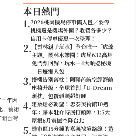
本日熱門
1
.
2026桃園機場停車懶人包／要停
桃機還是機場外圍？收費各多少？
信用卡停車優惠一次整理！
2
.
【雲林親子玩水】全台唯一「虎爺
主題」叢林水樂園！虎尾632高地
免門票回歸，玩水＋4大順遊秘境
一日遊懶人包
3
.
搭機告別落枕！阿聯酋航空經濟艙
座椅升級，全球首創「U-Dream
頭枕」包覆頭頸超好睡
間有一年因
4
.
建築迷必朝聖！忠泰美術館10週
化、藝術
年：藤本壯介特展打頭陣，1:5大
打開台灣
屋根8月震撼空降台北
。
5
.
離市區15分鐘的嘉義祕境路線！造