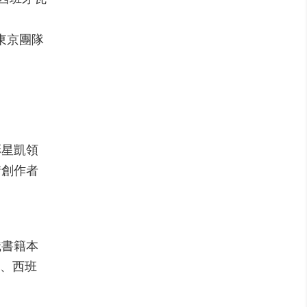
書、東京團隊
彭星凱領
請創作者
識書籍本
s、西班