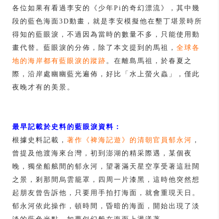
各位如果有看過李安的《少年Pi的奇幻漂流》，其中幾
段的藍色海面3D動畫，就是李安模擬他在墾丁堪景時所
得知的藍眼淚，不過因為當時的數量不多，只能使用動
畫代替。藍眼淚的分佈，除了本文提到的馬祖，
全球各
地的海岸都有藍眼淚的蹤跡
。在離島馬祖，於春夏之
際，沿岸處幽幽藍光遍佈，好比「水上螢火蟲」，僅此
夜晚才有的美景。
最早記載於史料的藍眼淚資料：
根據史料記載，
著作《裨海記遊》的清朝官員郁永河
，
曾提及他渡海來台灣，初到澎湖的精采際遇，某個夜
晚，獨坐船舷間的郁永河，望著滿天星空享受著這壯闊
之景，剎那間烏雲籠罩，四周一片漆黑，這時他突然想
起朋友曾告訴他，只要用手拍打海面，就會重現天日。
郁永河依此操作，頓時間，昏暗的海面，開始出現了淡