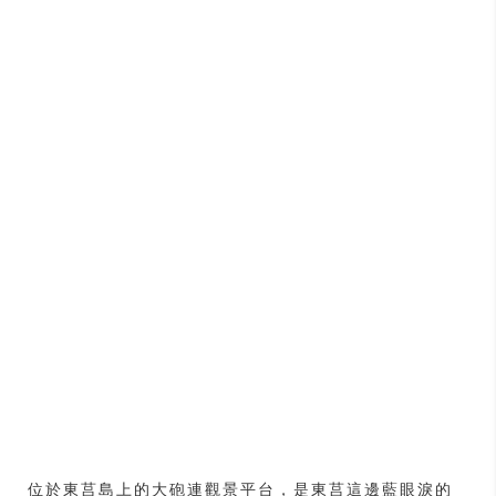
位於東莒島上的大砲連觀景平台，是東莒這邊藍眼淚的