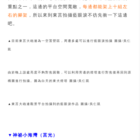
重點之一，這邊的平台空間寬敞，
每邊都能架上十組左
右的腳架
，所以來到東莒拍攝藍眼淚不彷先衝一下這邊
吧。
▲目前東莒大砲連為一空置營區，周遭多處可以進行藍眼淚拍攝 圖攝/吳仁
凱
由於晚上該處亮度不夠對焦困難，可以利用旁邊的燈塔進行對焦後再回到原
構圖進行拍攝。圖為白天的東犬燈塔 圖攝/吳仁凱
▲東莒大砲連觀景平台拍攝到的藍眼淚作品 圖攝/吳仁凱
▼神祕小海灣（莒光）