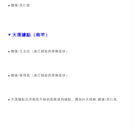
▲圖攝/吳仁凱
▼大漢據點（南竿）
▲圖攝/王文忠（連江縣政府授權提供）
▲圖攝/蔡瑛真（連江縣政府授權提供）
▲大漢據點沿岸都是不錯的藍眼淚拍攝點。圖為白天樣貌 圖攝/吳仁凱