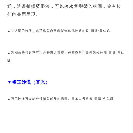
通，這邊拍攝藍眼淚，可以將永留嶼帶入構圖，會有較
佳的畫面呈現。
▲在退潮的時候，東莒島與永留嶼就會出現連通的路 圖攝/吳仁凱
▲退潮的時候甚至可以步行過去對岸，但要密切注意漲退潮時間 圖攝/吳仁
凱
▼福正沙灘（莒光）
▲福正沙灘可以結合沙灘與船隻的構圖。圖為白天樣貌 圖攝/吳仁凱