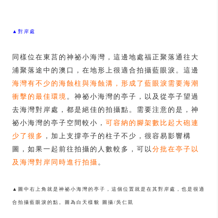
▲對岸處
同樣位在東莒的神祕小海灣，這邊地處福正聚落通往大
浦聚落途中的澳口，在地形上很適合拍攝藍眼淚。這邊
海灣有不少的海蝕柱與海蝕溝，形成了藍眼淚需要海潮
衝擊的最佳環境
。神祕小海灣的亭子，以及從亭子望過
去海灣對岸處，都是絕佳的拍攝點。需要注意的是，神
祕小海灣的亭子空間較小，
可容納的腳架數比起大砲連
少了很多
，加上支撐亭子的柱子不少，很容易影響構
圖，如果一起前往拍攝的人數較多，可以
分批在亭子以
及海灣對岸同時進行拍攝
。
▲圖中右上角就是神祕小海灣的亭子，這個位置就是在其對岸處，也是很適
合拍攝藍眼淚的點。圖為白天樣貌 圖攝/吳仁凱