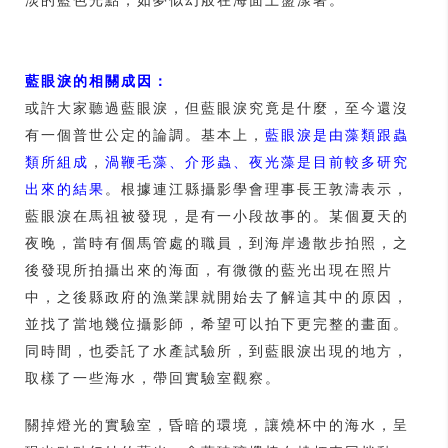
淡的藍色光點，如夢似幻般在海面上盪漾著。
藍眼淚的相關成因：
或許大家聽過藍眼淚，但藍眼淚究竟是什麼，至今還沒
有一個普世公定的論調。基本上，
藍眼淚是由藻類跟蟲
類所組成
，
渦鞭毛藻、介形蟲、夜光藻是目前較多研究
出來的結果
。根據連江縣攝影學會理事長王敦濤表示，
藍眼淚在馬祖被發現，是有一小段故事的。某個夏天的
夜晚，當時有個馬管處的職員，到海岸邊散步拍照，之
後發現所拍攝出來的海面，有微微的藍光出現在照片
中，之後縣政府的漁業課就開始去了解這其中的原因，
並找了當地幾位攝影師，希望可以拍下更完整的畫面。
同時間，也委託了水產試驗所，到藍眼淚出現的地方，
取樣了一些海水，帶回實驗室觀察。
關掉燈光的實驗室，昏暗的環境，讓燒杯中的海水，呈