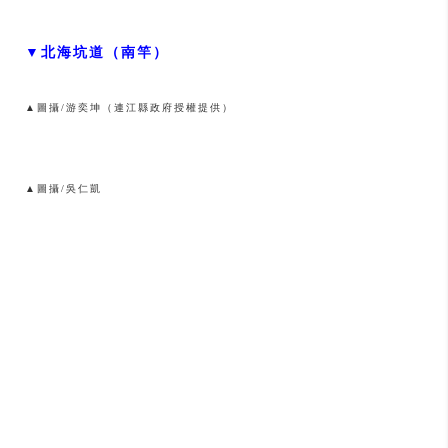
▼北海坑道（南竿）
▲圖攝/游奕坤（連江縣政府授權提供）
▲圖攝/吳仁凱