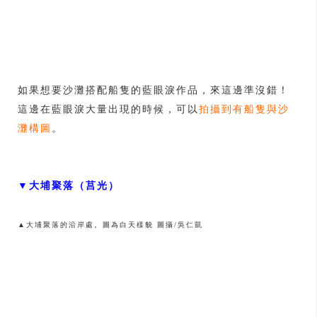
如果想要沙灘搭配船隻的藍眼淚作品，來這邊準沒錯！
這邊在藍眼淚大量出現的時候，可以
拍攝到有船隻與沙
灘構圖
。
▼大埔聚落（莒光）
▲大埔聚落的沿岸處。圖為白天樣貌 圖攝/吳仁凱