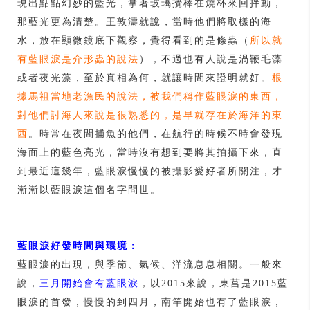
現出點點幻妙的藍光，拿著玻璃攪棒在燒杯來回拌動，
那藍光更為清楚。王敦濤就說，當時他們將取樣的海
水，放在顯微鏡底下觀察，覺得看到的是條蟲（
所以就
有藍眼淚是介形蟲的說法
），不過也有人說是渦鞭毛藻
或者夜光藻，至於真相為何，就讓時間來證明就好。
根
據馬祖當地老漁民的說法，被我們稱作藍眼淚的東西，
對他們討海人來說是很熟悉的，是早就存在於海洋的東
西
。時常在夜間捕魚的他們，在航行的時候不時會發現
海面上的藍色亮光，當時沒有想到要將其拍攝下來，直
到最近這幾年，藍眼淚慢慢的被攝影愛好者所關注，才
漸漸以藍眼淚這個名字問世。
藍眼淚好發時間與環境：
藍眼淚的出現，與季節、氣候、洋流息息相關。一般來
說，
三月開始會有藍眼淚
，以2015來說，東莒是2015藍
眼淚的首發，慢慢的到四月，南竿開始也有了藍眼淚，