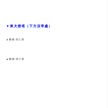
▼東犬燈塔（下方涼亭處）
▲圖攝/吳仁凱
▲圖攝/吳仁凱