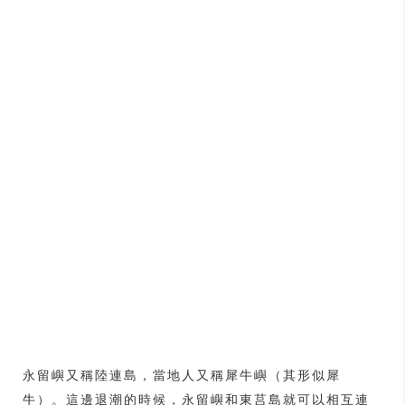
永留嶼又稱陸連島，當地人又稱犀牛嶼（其形似犀
牛）。這邊退潮的時候，永留嶼和東莒島就可以相互連