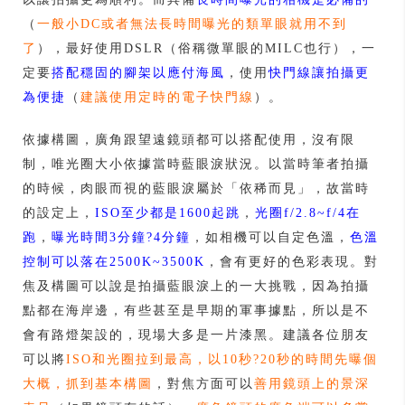
（
一般小DC或者無法長時間曝光的類單眼就用不到
了
），最好使用DSLR（俗稱微單眼的MILC也行），一
定要
搭配穩固的腳架以應付海風
，使用
快門線讓拍攝更
為便捷
（
建議使用定時的電子快門線
）。
依據構圖，廣角跟望遠鏡頭都可以搭配使用，沒有限
制，唯光圈大小依據當時藍眼淚狀況。以當時筆者拍攝
的時候，肉眼而視的藍眼淚屬於「依稀而見」，故當時
的設定上，
ISO至少都是1600起跳
，
光圈f/2.8~f/4在
跑
，
曝光時間3分鐘?4分鐘
，如相機可以自定色溫，
色溫
控制可以落在2500K~3500K
，會有更好的色彩表現。對
焦及構圖可以說是拍攝藍眼淚上的一大挑戰，因為拍攝
點都在海岸邊，有些甚至是早期的軍事據點，所以是不
會有路燈架設的，現場大多是一片漆黑。建議各位朋友
可以將
ISO和光圈拉到最高，以10秒?20秒的時間先曝個
大概，抓到基本構圖
，對焦方面可以
善用鏡頭上的景深