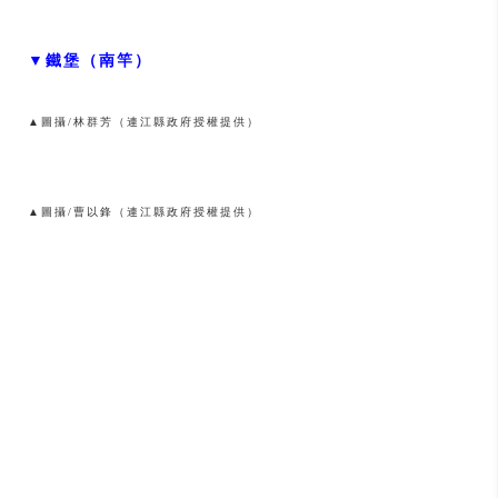
▼鐵堡（南竿）
▲圖攝/林群芳（連江縣政府授權提供）
▲圖攝/曹以鋒（連江縣政府授權提供）