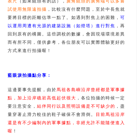
表尺
（如果鏡頭有的話），
廣角鏡頭的廣角端可以多嘗
試使用無限遠拍攝
，比較沒有什麼問題，至於中長焦就
要將目標的距離估準一點了。如遇到對焦上的困難，
可
以運用周遭有光源的建築設施（如燈塔）進行對焦
，再
回到原有的構圖。這些調校的數據，會因現場環境差異
而有所不同，僅供參考，各位朋友可以實際體驗更好的
方式來進行拍攝喔！
藍眼淚拍攝點分享：
這邊要事先提醒，由於
馬祖各島嶼沿岸曾經都是軍事據
點，加上沿岸礁岩高低起伏很大
，各位拍攝的時候一定
要注意安全，
結伴同行以及照明設備是不可缺少的
，盡
量穿著止滑力較佳的鞋子確保不會滑倒。
目前馬祖沿岸
還是有不少編制內的軍事據點，非經允許不能隨便進入
喔
！