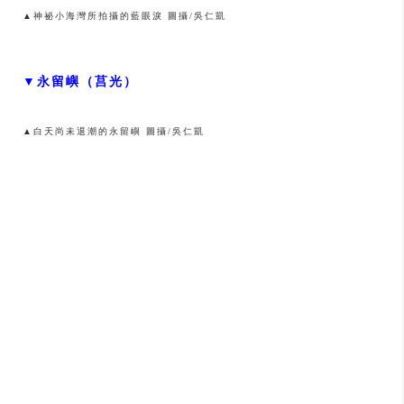
▲神祕小海灣所拍攝的藍眼淚 圖攝/吳仁凱
▼永留嶼（莒光）
▲白天尚未退潮的永留嶼 圖攝/吳仁凱