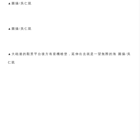
▲圖攝/吳仁凱
▲圖攝/吳仁凱
▲大砲連的觀景平台後方有座機槍堡，延伸出去就是一望無際的海 圖攝/吳
仁凱