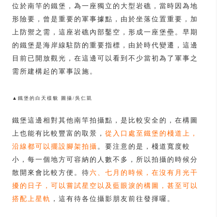
位於南竿的鐵堡，為一座獨立的大型岩礁，當時因為地
形險要，曾是重要的軍事據點，由於坐落位置重要，加
上防禦之需，這座岩礁內部鑿空，形成一座堡壘。早期
的鐵堡是海岸線駐防的重要指標，由於時代變遷，這邊
目前已開放觀光，在這邊可以看到不少當初為了軍事之
需所建構起的軍事設施。
▲鐵堡的白天樣貌 圖攝/吳仁凱
鐵堡這邊相對其他南竿拍攝點，是比較安全的，在構圖
上也能有比較豐富的取景，
從入口處至鐵堡的棧道上，
沿線都可以擺設腳架拍攝
。要注意的是，棧道寬度較
小，每一個地方可容納的人數不多，所以拍攝的時候分
散開來會比較方便。待
六、七月的時候，在沒有月光干
擾的日子，可以嘗試星空以及藍眼淚的構圖，甚至可以
搭配上星軌
，這有待各位攝影朋友前往發揮囉。