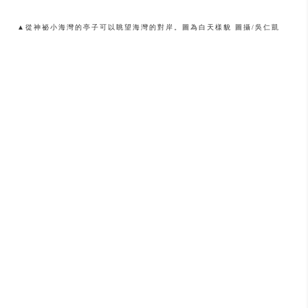
▲從神祕小海灣的亭子可以眺望海灣的對岸。圖為白天樣貌 圖攝/吳仁凱