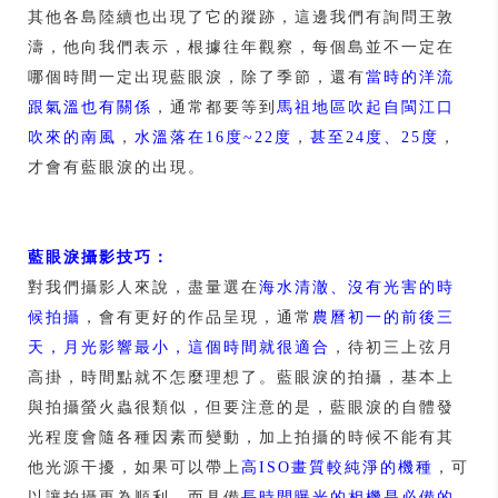
其他各島陸續也出現了它的蹤跡，這邊我們有詢問王敦
濤，他向我們表示，根據往年觀察，每個島並不一定在
哪個時間一定出現藍眼淚，除了季節，還有
當時的洋流
跟氣溫也有關係
，通常都要等到
馬祖地區吹起自閩江口
吹來的南風
，
水溫落在16度~22度
，
甚至24度、25度
，
才會有藍眼淚的出現。
藍眼淚攝影技巧：
對我們攝影人來說，盡量選在
海水清澈、沒有光害的時
候拍攝
，會有更好的作品呈現，通常
農曆初一的前後三
天，月光影響最小，這個時間就很適合
，待初三上弦月
高掛，時間點就不怎麼理想了。藍眼淚的拍攝，基本上
與拍攝螢火蟲很類似，但要注意的是，藍眼淚的自體發
光程度會隨各種因素而變動，加上拍攝的時候不能有其
他光源干擾，如果可以帶上
高ISO畫質較純淨的機種
，可
以讓拍攝更為順利。而具備
長時間曝光的相機是必備的