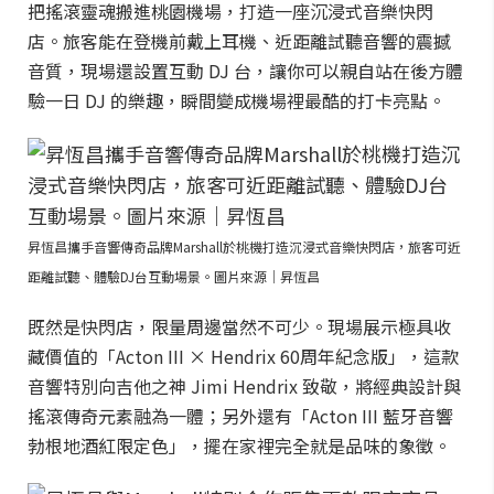
把搖滾靈魂搬進桃園機場，打造一座沉浸式音樂快閃
店。旅客能在登機前戴上耳機、近距離試聽音響的震撼
音質，現場還設置互動 DJ 台，讓你可以親自站在後方體
驗一日 DJ 的樂趣，瞬間變成機場裡最酷的打卡亮點。
昇恆昌攜手音響傳奇品牌Marshall於桃機打造沉浸式音樂快閃店，旅客可近
距離試聽、體驗DJ台互動場景。圖片來源｜昇恆昌
既然是快閃店，限量周邊當然不可少。現場展示極具收
藏價值的「Acton III × Hendrix 60周年紀念版」，這款
音響特別向吉他之神 Jimi Hendrix 致敬，將經典設計與
搖滾傳奇元素融為一體；另外還有「Acton III 藍牙音響
勃根地酒紅限定色」，擺在家裡完全就是品味的象徵。