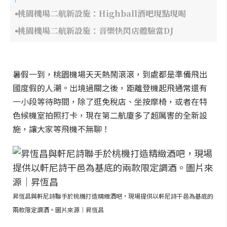
桃園機場二航新設施：Highball酒吧現點現喝
桃園機場二航新設施：音樂快閃店體驗當DJ
暑假一到，桃園機場天天熱鬧滾滾，到處都是準備飛出
國度假的人潮。出境過關之後，距離登機起飛通常還有
一小段等待時間，除了逛免稅店、坐按摩椅，或者在特
色候機室拍照打卡，現在第二航廈多了超厲害的全新設
施，讓大家等飛機不無聊！
昇恆昌與軒尼詩聯手於桃機打造精緻酒吧，現場提供以軒尼詩干邑為基底的
兩款限定調酒。圖片來源｜昇恆昌