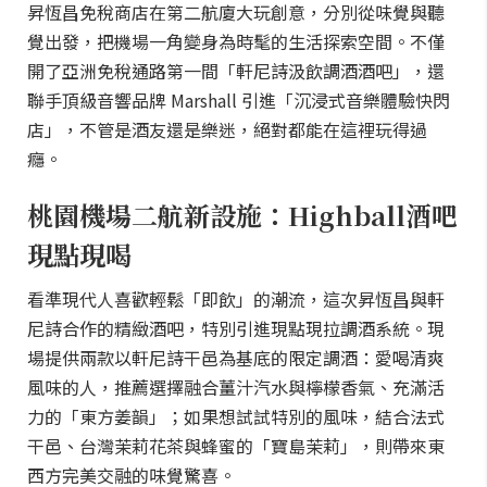
昇恆昌免稅商店在第二航廈大玩創意，分別從味覺與聽
覺出發，把機場一角變身為時髦的生活探索空間。不僅
開了亞洲免稅通路第一間「軒尼詩汲飲調酒酒吧」，還
聯手頂級音響品牌 Marshall 引進「沉浸式音樂體驗快閃
店」，不管是酒友還是樂迷，絕對都能在這裡玩得過
癮。
桃園機場二航新設施：Highball酒吧
現點現喝
看準現代人喜歡輕鬆「即飲」的潮流，這次昇恆昌與軒
尼詩合作的精緻酒吧，特別引進現點現拉調酒系統。現
場提供兩款以軒尼詩干邑為基底的限定調酒：愛喝清爽
風味的人，推薦選擇融合薑汁汽水與檸檬香氣、充滿活
力的「東方姜韻」；如果想試試特別的風味，結合法式
干邑、台灣茉莉花茶與蜂蜜的「寶島茉莉」，則帶來東
西方完美交融的味覺驚喜。