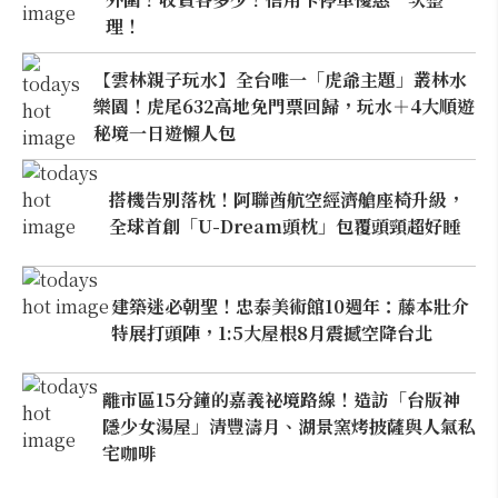
理！
【雲林親子玩水】全台唯一「虎爺主題」叢林水
樂園！虎尾632高地免門票回歸，玩水＋4大順遊
秘境一日遊懶人包
搭機告別落枕！阿聯酋航空經濟艙座椅升級，
全球首創「U-Dream頭枕」包覆頭頸超好睡
建築迷必朝聖！忠泰美術館10週年：藤本壯介
特展打頭陣，1:5大屋根8月震撼空降台北
離市區15分鐘的嘉義祕境路線！造訪「台版神
隱少女湯屋」清豐濤月、湖景窯烤披薩與人氣私
宅咖啡