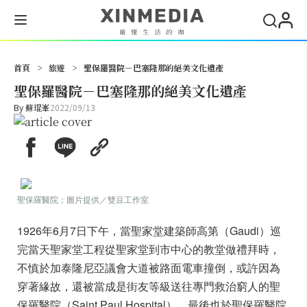
搜尋
首頁
>
旅遊
>
聖保羅醫院－巴塞隆那的絕美文化遺產
聖保羅醫院－巴塞隆那的絕美文化遺產
By
蘇琨峯
2022/09/13
聖保羅醫院；圖片提供／雙豆工作室
1926年6月7日下午，當聖家堂建築師高第（Gaudi）巡
完當天聖家堂工程從聖家堂到市中心的教堂做禮拜時，
不慎於加泰隆尼亞議會大道被路面電車撞倒，或許因為
穿著緣故，還被當成是街友等級送往專門救治窮人的聖
保羅醫院（Saint Paul Hospital），最後也於聖保羅醫院