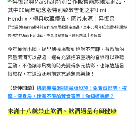
昇恆昌與Marshall特別合作販售兩款限定商品，其中60周年紀念版特別致敬
吉他之神Jimi Hendrix，極具收藏價值。圖片來源｜昇恆昌
今年暑假出國，提早到機場報到絕對不無聊，有微醺的
限量調酒可以品嚐，還有充滿搖滾靈魂的音樂可以聆聽
互動，不僅讓等飛機的時光變得多元精彩，也讓這趟暑
假旅程，在還沒起飛前就充滿驚喜樂趣！
【延伸閱讀】
桃園機場8個隱藏版設施：免費電影院、按
摩、健身房，還有不限艙等貴賓室！你知道幾個？
未滿十八歲禁止飲酒。飲酒過量有礙健康