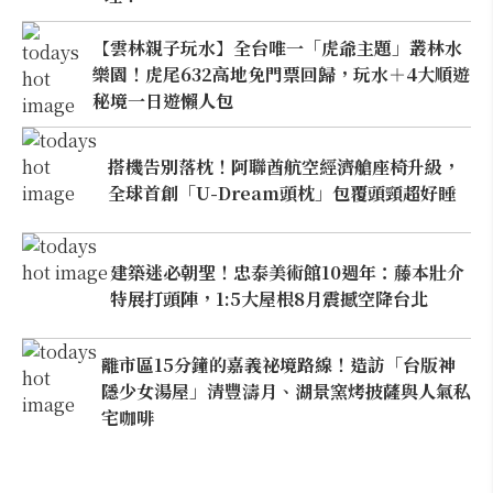
【雲林親子玩水】全台唯一「虎爺主題」叢林水
樂園！虎尾632高地免門票回歸，玩水＋4大順遊
秘境一日遊懶人包
搭機告別落枕！阿聯酋航空經濟艙座椅升級，
全球首創「U-Dream頭枕」包覆頭頸超好睡
建築迷必朝聖！忠泰美術館10週年：藤本壯介
特展打頭陣，1:5大屋根8月震撼空降台北
離市區15分鐘的嘉義祕境路線！造訪「台版神
隱少女湯屋」清豐濤月、湖景窯烤披薩與人氣私
宅咖啡