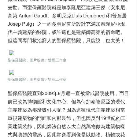
去世。而聖保羅醫院就是加泰隆尼亞建築三傑（安東尼·
高第 Antoni Gaudi、多明尼克Lluis Domènech和普意居
Josep Puig）之一的多明尼克所設計充滿加泰隆尼亞現
代主義建築的醫院，或許這也是建築師高第的
宿命吧。
但這間專門救治窮人的聖保羅醫院，只能說，也太美！
聖保羅醫院；圖片提供／雙豆工作室
聖保羅醫院；圖片提供／雙豆工作室
聖保羅醫院直到2009年6月還一直被當成醫院使用，而目
前已改為博物館和文化中心。但為何加泰隆尼亞的現代
主義建築為那麼吸引人呢？因為這種現代主義建築相當
重視建築物的門面和內部裝飾，但也因反對19世紀的工
業建築裝飾，因此師法自然以大自然萬物做為建築物樣
式與裝飾的靈感，因此常會看到像是以動物、植物或花