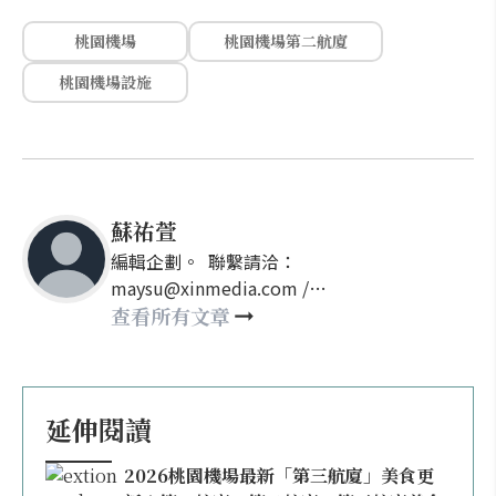
桃園機場
桃園機場第二航廈
桃園機場設施
蘇祐萱
編輯企劃。 聯繫請洽：
maysu@xinmedia.com /
may860527@gmail.com
查看所有文章
延伸閱讀
2026桃園機場最新「第三航廈」美食更