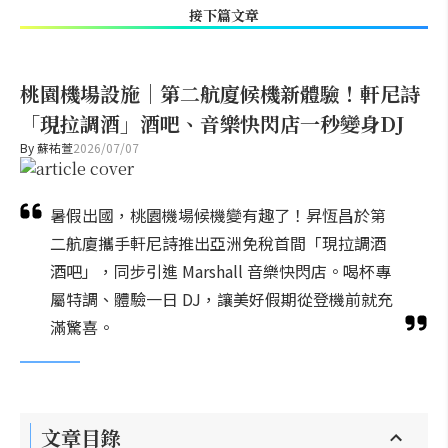
接下篇文章
桃園機場設施｜第二航廈候機新體驗！軒尼詩
「現拉調酒」酒吧、音樂快閃店一秒變身DJ
By
蘇祐萱
2026/07/07
暑假出國，桃園機場候機變有趣了！昇恆昌於第
二航廈攜手軒尼詩推出亞洲免稅首間「現拉調酒
酒吧」，同步引進 Marshall 音樂快閃店。喝杯專
屬特調、體驗一日 DJ，讓美好假期從登機前就充
滿驚喜。
文章目錄