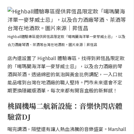
Highball體驗專區提供昇恆昌限定款「噶瑪蘭海洋單一麥芽威士忌」，以及
合力酒廠琴酒、茶酒等台灣在地酒款。圖片來源｜昇恆昌
店內還設置了 Highball 體驗專區，找得到昇恆昌限定款
的「噶瑪蘭海洋單一麥芽威士忌」，以及合力酒廠的琴
酒與茶酒。透過綿密的氣泡與黃金比例調配，一入口就
能品嚐到台灣在地酒廠的職人堅持。門市未來還會不定
期更換隱藏版酒單，每次來都有開盲盒般的新鮮感！
桃園機場二航新設施：音樂快閃店體
驗當DJ
喝完調酒，隔壁還有讓人熱血沸騰的音樂盛宴。Marshall