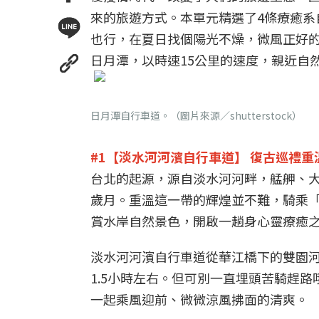
來的旅遊方式。本單元精選了4條療癒系
也行，在夏日找個陽光不燥，微風正好
日月潭，以時速15公里的速度，親近自
日月潭自行車道。（圖片來源／shutterstock）
#1【淡水河河濱自行車道】
復古巡禮重
台北的起源，源自淡水河河畔，艋舺、
歲月。重溫這一帶的輝煌並不難，騎乘
賞水岸自然景色，開啟一趟身心靈療癒
淡水河河濱自行車道從華江橋下的雙園河
1.5小時左右。但可別一直埋頭苦騎趕
一起乘風迎前、微微涼風拂面的清爽。