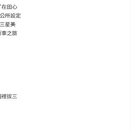
了在田心
鄉公所設定
嘗三星美
行車之旅
田裡拔三