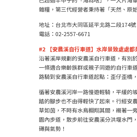
已超過半甲子的「海為啥」，一大片海
雜糧，第三代經營者秉持著「天然、原
地址：台北市大同區延平北路二段174號
電話：02-2557-6671
#2 【安農溪自行車道】水岸景致處處都
沿著溪岸規劃的安農溪自行車道，有別
一條適合樂齡族群或親子同遊的自行車
路騎到安農溪自行車道起點：歪仔歪橋，
循著安農溪河岸一路慢遊輕騎，平緩的
踏的腳步也不由得輕快了起來。行經安
草如茵，不時有水鳥翱翔其間，襯著一
園內步道，散步前往安農溪分洪堰水門
礡與氣勢！