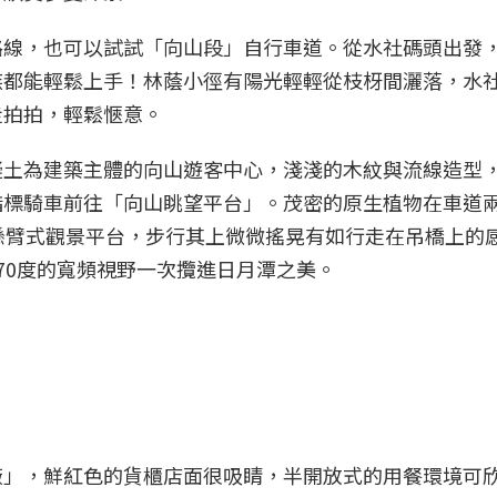
線，也可以試試「向山段」自行車道。從水社碼頭出發，
族都能輕鬆上手！林蔭小徑有陽光輕輕從枝枒間灑落，水
走拍拍，輕鬆愜意。
凝土為建築主體的向山遊客中心，淺淺的木紋與流線造型
指標騎車前往「向山眺望平台」。茂密的原生植物在車道
懸臂式觀景平台，步行其上微微搖晃有如行走在吊橋上的
70度的寬頻視野一次攬進日月潭之美。
廠」，鮮紅色的貨櫃店面很吸睛，半開放式的用餐環境可