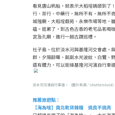
看見唐山帆船，就表示大稻埕碼頭到了
行、茶行、中藥行，無所不有，無所不
城隍廟、大稻埕戲苑、永樂市場等地，
蘊。逛累了，到古色古香的老宅品茗喝
宮及孔廟，進行一趟古蹟巡禮。
社子島，位於淡水河與基隆河交會處，
群，夕陽餘暉，粼粼水光波紋，白鷺、
還有體力，可以銜接基隆河河濱自行車
淡水河河濱自行車道。（圖片來源／shutterstock
推薦旅遊點：
【
海為啥
】
南北乾貨雜糧 挑良不挑亮