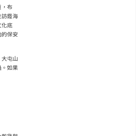
貨，布
走訪霞海
文化底
向的保安
、大屯山
過。如果