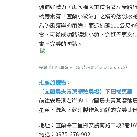
儲備好體力，再次進入車道沿著左岸騎
橋旁素有「宜蘭小歐洲」之稱的落羽松祕
為防風護岸的用途，而這綿延500公尺
食，可從成功路繞進小鎮，遊逛青蔥文
畫下完美的句點。
安農溪自行車道。（圖片來源／shutterstock）
推薦旅遊點：
【
宜蘭農夫青蔥體驗農場】下田拔蔥趣
前往安農溪右岸的「宜蘭農夫青蔥體驗
星蔥、洗蔥，就連製作蔥油餅的完美比
地址：宜蘭縣三星鄉安農南路二段3巷16
電話：0975-376-902