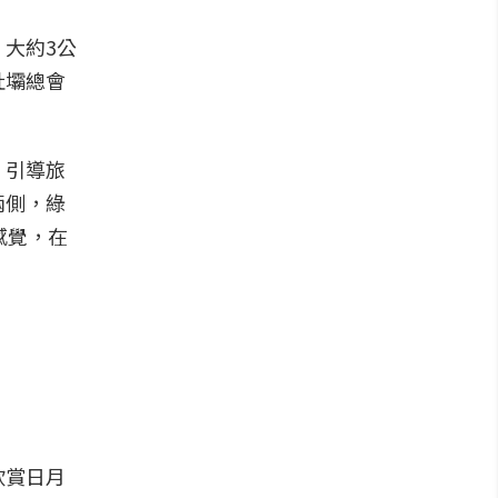
大約3公
社壩總會
，引導旅
兩側，綠
感覺，在
欣賞日月