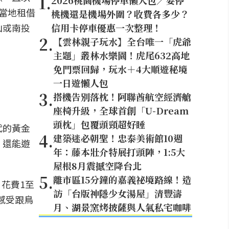
1
.
2026桃園機場停車懶人包／要停
當地租借
桃機還是機場外圍？收費各多少？
山或南投
信用卡停車優惠一次整理！
2
.
【雲林親子玩水】全台唯一「虎爺
主題」叢林水樂園！虎尾632高地
免門票回歸，玩水＋4大順遊秘境
一日遊懶人包
3
.
搭機告別落枕！阿聯酋航空經濟艙
座椅升級，全球首創「U-Dream
頭枕」包覆頭頸超好睡
代的黃金
4
.
建築迷必朝聖！忠泰美術館10週
，還能遊
年：藤本壯介特展打頭陣，1:5大
屋根8月震撼空降台北
5
.
離市區15分鐘的嘉義祕境路線！造
花費1至
訪「台版神隱少女湯屋」清豐濤
感受跟鳥
月、湖景窯烤披薩與人氣私宅咖啡