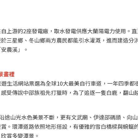
自上游的2座發電廠，取水發電供應大蘭陽電力使用。直
便於三星鄉、冬山鄉兩方農民都能引水灌溉，進而建造分
「安農溪」。
景畫裡
旅遊生活網站票選為全球10大最美自行車道，一年四季都
，感受傳說中邵族祖先打獵時，為了追逐一隻白鹿，翻山
，沿途山光水色美景不斷，更有文武廟、伊達邵碼頭、向
遊賞。環潭道路依照地形搭設，有優雅的雪白橋樑與蜿蜒
，欣賞多變潭景。