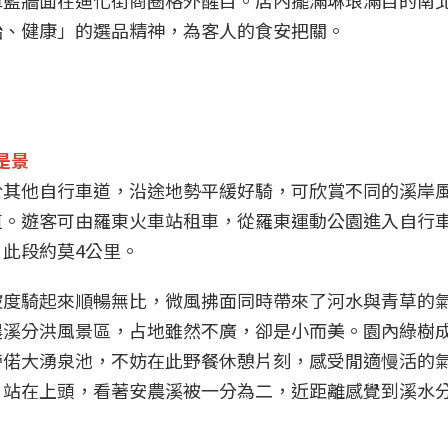
軍藍牆面在迪化街商圈格外醒目。店內擺滿琳琅滿目的南
始、健康」的選品精神，為客人的食安把關。
是景
於其他自行車道，沿途地勢平緩好騎，可欣賞不同的溪岸
道。遊客可由羅東火車站租車，從羅東運動公園進入自行
此段約莫4公里。
坡度騎起來順暢無比，微風拂面同時帶來了河水與青草的
農溪分洪風景區，占地雖然不廣，卻是小而美。園內綠樹
旁偌大湧泉池，不妨在此野餐休憩片刻，感受閒適慢活的
，站在上頭，看著安農溪被一分為二，近距離感覺到溪水