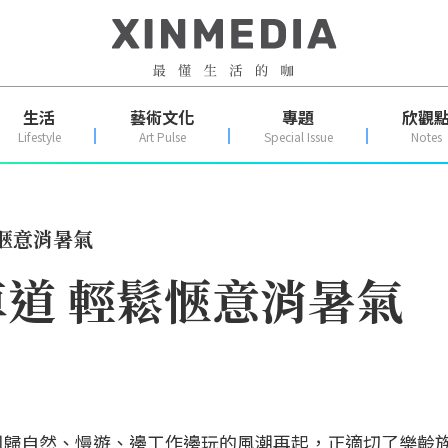
生活
藝術文化
專題
欣觀
Lifestyle
Art Pulse
Special Issue
Notes
愜意消暑氣
道 輕鬆愜意消暑氣
回歸自然、慢遊、邊工作邊玩的風潮再起，正適切了樂齡