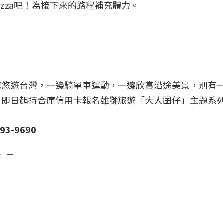
zza吧！為接下來的路程補充體力。
速悠遊台灣，一邊騎單車運動，一邊欣賞沿途美景，別有
。即日起持合庫信用卡報名雄獅旅遊「大人囝仔」主題系
3-9690
》－