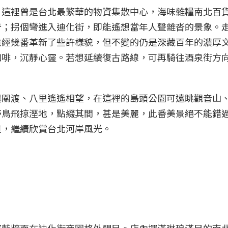
！這裡曾是台北最繁華的物資集散中心，海味雜糧南北百
奇；拐個彎進入迪化街，即能遙想當年人聲雜沓的景象。
雖經幾番革新了些許樣貌，但不變的仍是深藏百年的濃厚
咖啡，沉靜心靈。若想延續復古路線，可再騎往酒泉街方
與關渡、八里遙遙相望，在這裡的島頭公園可遠眺觀音山
野鳥飛掠溼地，點綴其間，甚是美麗，此番美景絕不能錯
道，繼續欣賞台北河岸風光。
）