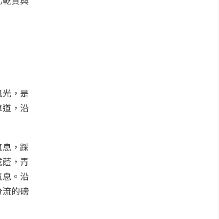
北乾貨與
風光，是
車道，沿
氣息，踩
成蔭，青
氣息。沿
分流的磅