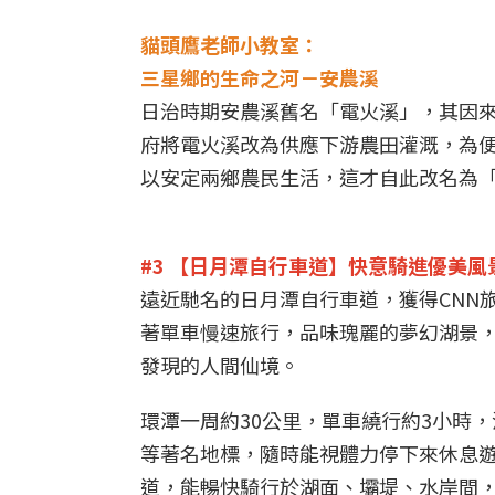
貓頭鷹老師小教室：
三星鄉的生命之河－安農溪
日治時期安農溪舊名「電火溪」，其因來
府將電火溪改為供應下游農田灌溉，為
以安定兩鄉農民生活，這才自此改名為
#3 【日月潭自行車道】快意騎進優美風
遠近馳名的日月潭自行車道，獲得CNN
著單車慢速旅行，品味瑰麗的夢幻湖景
發現的人間仙境。
環潭一周約30公里，單車繞行約3小時
等著名地標，隨時能視體力停下來休息
道，能暢快騎行於湖面、壩堤、水岸間