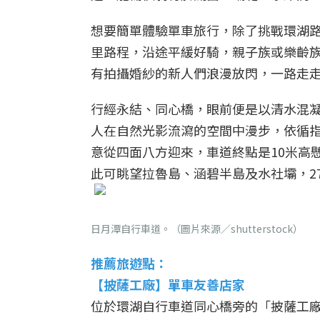
想要簡單體驗單車旅行，除了挑戰環湖路
里路程，沿途平緩好騎，親子族或樂齡
有拍攝婚紗的新人們浪漫放閃，一路走
行經永結、同心橋，眼前便是以清水混
人在自然光影流瀉的空間中漫步，依循
意從四面八方迎來，車道終點是10米高
此可眺望拉魯島、涵碧半島及水社壩，2
日月潭自行車道。（圖片來源／shutterstock）
推薦旅遊點：
【
披薩工廠
】
單車友善店家
位於環湖自行車道同心橋旁的「披薩工