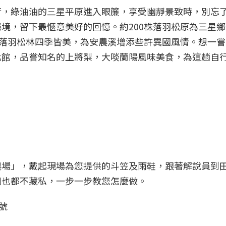
行，綠油油的三星平原進入眼簾，享受幽靜景致時，別忘
境，留下最愜意美好的回憶。約200株落羽松原為三星
的落羽松林四季皆美，為安農溪增添些許異國風情。想一
化館，品嘗知名的上將梨，大啖蘭陽風味美食，為這趟自
農場」，戴起現場為您提供的斗笠及雨鞋，跟著解說員到
例也都不藏私，一步一步教您怎麼做。
號