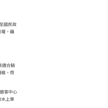
至國民政
洪堰，藉
很適合騎
越嶺，而
山遊客中心
的水上車