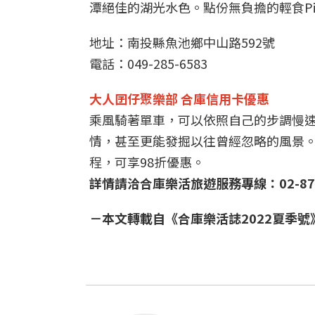
潭絕佳的湖光水色。點份無負擔的輕食Pi
地址：南投縣魚池鄉中山路592號
電話：049-285-6583
大人囝仔聚樂部
合庫信用卡優惠
乘風騎著單車，可以依照自己的步調慢
情，甚至更能發掘以往曾經忽略的風景
程，可享98折優惠。
詳情請洽合庫樂活旅遊服務專線：02-879
－本文轉載自《合庫樂活誌2022夏季號