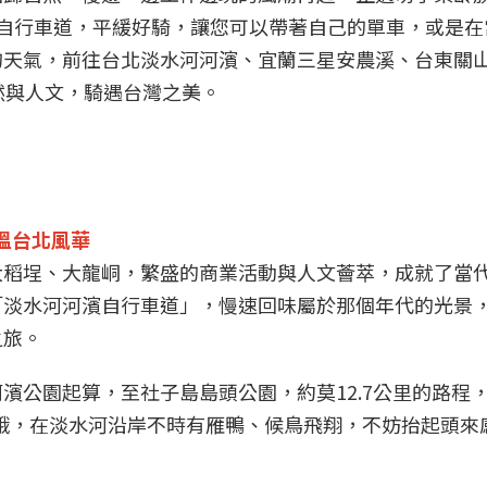
自行車道，平緩好騎，讓您可以帶著自己的單車，或是在
的天氣，前往台北淡水河河濱、宜蘭三星安農溪、台東關
然與人文，騎遇台灣之美。
溫台北風華
大稻埕、大龍峒，繁盛的商業活動與人文薈萃，成就了當
「淡水河河濱自行車道」，慢速回味屬於那個年代的光景
之旅。
濱公園起算，至社子島島頭公園，約莫12.7公里的路程，
路哦，在淡水河沿岸不時有雁鴨、候鳥飛翔，不妨抬起頭來