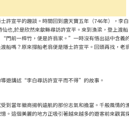
士許宣平的趣談。時間回到唐天寶五年（746年），李
詩仙也,於是欣然來歙縣尋訪許宣平。來到漁梁，登上渡船
：“門前一桿竹，便是許翁家。”一時沒有悟出話中含義
是渡船嗎？原來撐船老翁便是隱士許宣平。回頭再找，老
的導遊講述“李白尋訪許宣平而不得”的故事。
感受到當年徽商揚帆遠航的那份志氣和擔當。千般風情的
記憶。這個美麗的地方正吸引著越來越多的遊客前來觀賞