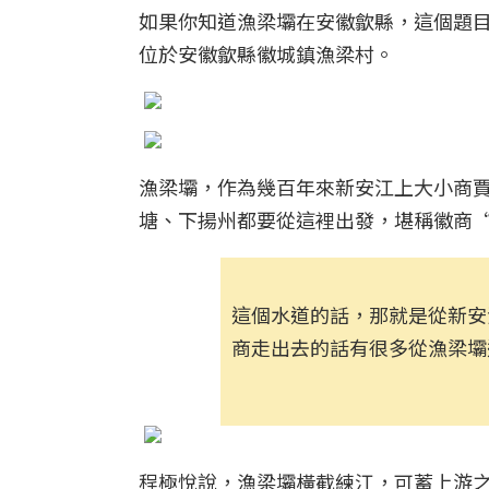
如果你知道漁梁壩在安徽歙縣，這個題
位於安徽歙縣徽城鎮漁梁村。
漁梁壩，‌‌作為幾百年來新安江上大小商
塘、下揚州都要從這裡出發，堪稱徽商
這個水道的話，那就是從新安
商走出去的話有很多從漁梁壩
程極悅說，漁梁壩橫截練江，可蓄上游