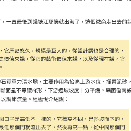
下，一直最後到錢塘江那邊就出海了，這個徽商走出去的
，它歷史悠久，規模是巨大的，從設計講也是合理的，
史價值來講，從它的藝術價值來講，以及從現在講，它
。
的石質重力滾水壩，主要作用為抬高上游水位、攔蓄泥砂
米，斷面呈不等腰梯形，下游邊坡坡度十分平緩。壩面偏南
，以調節流量。程極悅介紹說：
個口子是高低不一樣的，它標高不同，是斜坡而下的，
最低那個門就流出去了，然後再高一點，從中間那個門