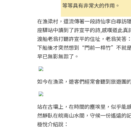
等等具有非常大的作用。
在漁梁村，還流傳著一段詩仙李白尋訪隱
座驛站中讀到了許宣平的詩,感嘆道此真
渡船老翁打聽許宣平的住址，老翁笑答
下船後才突然想到“門前一桿竹”不就
早已無影無踪了。
如今在漁梁，遊客們經常會聽到旅遊團
站在古壩上，在時間的塵埃里，似乎能
然靜臥在皖南山水間，守候一份遙遠的
極悅介紹說：