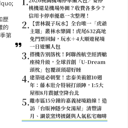
1
.
2026桃園機場停車懶人包／要停
uo;
桃機還是機場外圍？收費各多少？
信用卡停車優惠一次整理！
和歷
2
.
【雲林親子玩水】全台唯一「虎爺
樣的
主題」叢林水樂園！虎尾632高地
六季第
免門票回歸，玩水＋4大順遊秘境
一日遊懶人包
3
.
搭機告別落枕！阿聯酋航空經濟艙
座椅升級，全球首創「U-Dream
頭枕」包覆頭頸超好睡
4
.
建築迷必朝聖！忠泰美術館10週
年：藤本壯介特展打頭陣，1:5大
屋根8月震撼空降台北
5
.
離市區15分鐘的嘉義祕境路線！造
訪「台版神隱少女湯屋」清豐濤
月、湖景窯烤披薩與人氣私宅咖啡