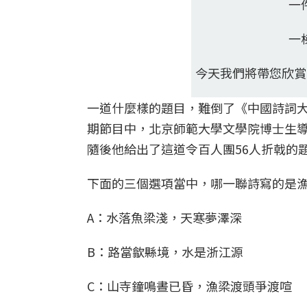
一
一
今天我們將帶您欣賞
一道什麼樣的題目，難倒了《中國詩詞大
期節目中，北京師範大學文學院博士生
隨後他給出了這道令百人團56人折戟的
下面的三個選項當中，哪一聯詩寫的是
A：水落魚梁淺，天寒夢澤深
B：路當歙縣境，水是浙江源
C：山寺鐘鳴晝已昏，漁梁渡頭爭渡喧