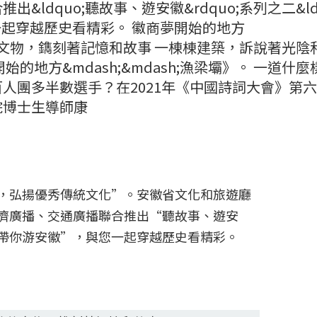
ldquo;聽故事、遊安徽&rdquo;系列之二&ldq
您一起穿越歷史看精彩。 徽商夢開始的地方
 一件件文物，鐫刻著記憶和故事 一棟棟建築，訴說著光陰
的地方&mdash;&mdash;漁梁壩》。 一道什麼
人團多半數選手？在2021年《中國詩詞大會》第
院博士生導師康
，弘揚優秀傳統文化”。安徽省文化和旅遊廳
濟廣播、交通廣播聯合推出“聽故事、遊安
帶你游安徽”，與您一起穿越歷史看精彩。