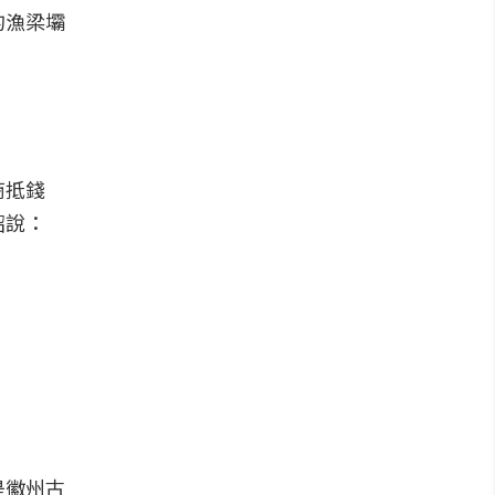
的漁梁壩
商抵錢
紹說：
是徽州古