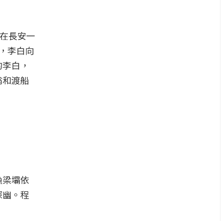
白在長安一
，李白向
的李白，
翁和渡船
漁梁壩依
探幽。程