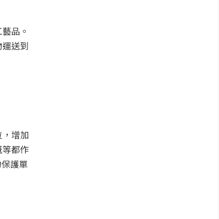
工藝品。
物運送到
位，增加
溉等都作
物保護單