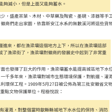
能夠減小，但是上面又能夠蓄水。
地少，盛產茶葉、木材、中草藥及陶瓷、墨硯、漆器等手
，徽商們走出家園，依靠新安江水系的無數溪河將這些貨
運進來，都在漁梁壩這個地方上下，所以在漁梁壩這部
成了漁梁街了，漁梁壩對徽商的發展史中起到了非常重
方面也發揮了巨大的作用，漁梁壩蓄水能提高城區地下水
。一千多年來，漁梁壩對城市生態環境保護，對航運、灌
環保工程。1989年5月27日被公佈為第三批安徽省文
全國重點文物保護單位。程極悅說：
有灌溉，對整個當時歙縣縣城地下水水位的保持、消防