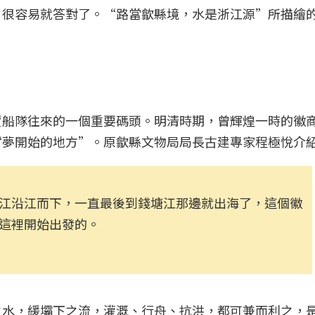
目很容易就答對了。“路當歙縣境，水是浙江源”所描繪
賈船隊‌‌往來的一個重要碼頭。明清時期，曾輝煌一時的徽
“夢開始的地方”。原歙縣文物局局長古建專家程極悅介
江沿江而下，一直最後到錢塘江那邊就出海了，這個徽
這裡開始出發的。
之水，緩壩下之流，灌溉、行舟、抗洪，都可兼而利之，