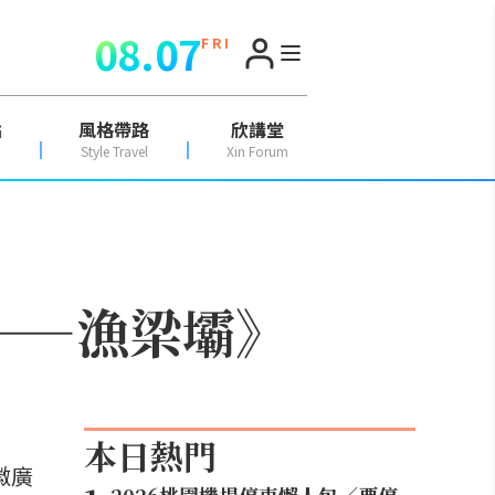
08.07
F R I
點
風格帶路
欣講堂
Style Travel
Xin Forum
——漁梁壩》
本日熱門
徽廣