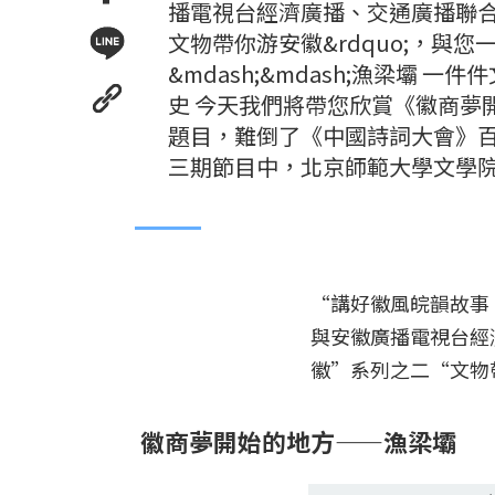
播電視台經濟廣播、交通廣播聯合推出&
文物帶你游安徽&rdquo;，與
&mdash;&mdash;漁梁壩
史 今天我們將帶您欣賞《徽商夢開始
題目，難倒了《中國詩詞大會》百
三期節目中，北京師範大學文學
“講好徽風皖韻故事
與安徽廣播電視台經
徽”系列之二“文物
徽商夢開始的地方——漁梁壩