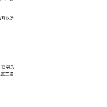
話有很多
。它壩長
設置三道