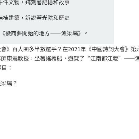
件件文物，鐫刻著記憶和故事
棟棟建築，訴說著光陰和歷史
《徽商夢開始的地方——漁梁壩》。
會》百人團多半數選手？在2021年《中國詩詞大會》第
導師康震教授，坐著搖櫓船，遊覽了“江南都江堰”——
題目：
漁梁壩？