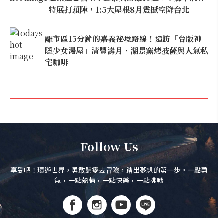
特展打頭陣，1:5大屋根8月震撼空降台北
離市區15分鐘的嘉義祕境路線！造訪「台版神
隱少女湯屋」清豐濤月、湖景窯烤披薩與人氣私
宅咖啡
Follow Us
享受吧！環遊世界，勇敢歸零去冒險，踏出夢想的第一步。一點勇
氣，一點熱情，一點快樂，一點挑戰