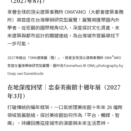
（2027年8月）
享譽全球的頂尖建築事務所 OMA*AMO（大都會建築事務
所）將首度在台灣舉辦研究型展覽！展覽將匯聚國內外
學者，從宏觀的國際視角切入，深度探討文化資產、未
來建築與都市設計的關鍵連結，為台灣城市發展尋找下
一步可能。
*
2027年推出「OMA建築展（暫）」，將是全球頂尖建築事務所 OMA
AMO
首度在臺灣舉辦研究型展覽，圖中為Timmerhuis © OMA; photography by
Ossip van Duivenbode
在地深度回望｜忠泰美術館十週年展（2027
年3月）
打破傳統的編年框架，一口氣梳理美術館十年來 26 檔跨
領域策展脈絡，探討美術館如何作為「平台、觸媒、智
庫」，持續回應這座城市的演變與未來生活思辨。