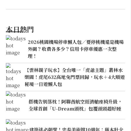
本日熱門
2026桃園機場停車懶人包／要停桃機還是機場
外圍？收費各多少？信用卡停車優惠一次整
理！
【雲林親子玩水】全台唯一「虎爺主題」叢林水
樂園！虎尾632高地免門票回歸，玩水＋4大順遊
秘境一日遊懶人包
搭機告別落枕！阿聯酋航空經濟艙座椅升級，
全球首創「U-Dream頭枕」包覆頭頸超好睡
建築迷必朝聖！忠泰美術館10週年：藤本壯介