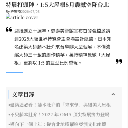
特展打頭陣，1:5大屋根8月震撼空降台北
By
許家禎
2026/07/08
迎接創立十週年，忠泰美術館宣布首發強檔邀請
到2025大阪世界博覽會主會場設計總監、日本知
名建築大師藤本壯介來台舉辦大型個展。不僅濃
縮大師三十載的創作精華，萬博精神象徵「大屋
根」更將以 1:5 的巨型比例重現。
文章目錄
建築迷必看！藤本壯介的「未來學」與絕美大屋根
不只藤本壯介！2027 年 OMA 頂尖特展接力登場
邁向下一個十年：從台北地標躍進亞洲文化座標