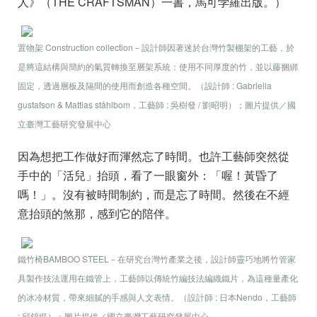
人》（THE CRAFTSMAN）一書，馬可孛羅出版。）
置物架 Construction collection－設計師因著迷於台灣竹製棚架的工藝，於
是將這結構與簡約的氣質轉換至層架系統：使用不同厚度的竹，並以藤捆綁
固定，透過層板及隔間的使用而創造各種空間。（設計師 : Gabriella
gustafson & Mattias ståhlbom，工藝師 : 吳樹發 / 劉昭明）；圖片提供／
國
立臺灣工藝研究發展中心
因為想把工作做好而渾然忘了時間。也許工藝師突然從
手中的「活兒」抬頭，看了一眼窗外：「喔！黃昏了
嗎！」。沒有被時間制約，而是忘了時間。然後在不經
意抬頭的煞那，感到它的陪伴。
鐵竹椅BAMBOO STEEL－在研究台灣竹產業之後，設計師靈巧地將竹管家
具製作技法運用在鐵管上，工藝師以傳統竹編技法編織鐵片，為這種量產化
的冰冷材質，帶來細膩的手感與人文表情。（設計師 : 日本Nendo，工藝師
: 邱錦緞）；圖片提供／
國立臺灣工藝研究發展中心