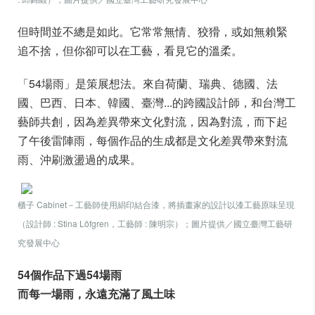
但時間並不總是如此。它常常無情、狡猾，或如無賴緊
追不捨，但你卻可以在工藝，看見它的溫柔。
「54場雨」是策展想法。來自荷蘭、瑞典、德國、法
國、巴西、日本、韓國、臺灣...的跨國設計師，和台灣工
藝師共創，因為差異帶來文化對流，因為對流，而下起
了午後雷陣雨，每個作品的生成都是文化差異帶來對流
雨、沖刷激盪過的成果。
櫃子 Cabinet－工藝師使用絹印結合漆，將插畫家的設計以漆工藝原味呈現
（設計師 : Stina Löfgren，工藝師 : 陳明宗）；圖片提供／
國立臺灣工藝研
究發展中心
54個作品下過54場雨
而每一場雨，永遠充滿了風土味