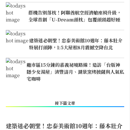
搭機告別落枕！阿聯酋航空經濟艙座椅升級，
全球首創「U-Dream頭枕」包覆頭頸超好睡
建築迷必朝聖！忠泰美術館10週年：藤本壯介
特展打頭陣，1:5大屋根8月震撼空降台北
離市區15分鐘的嘉義祕境路線！造訪「台版神
隱少女湯屋」清豐濤月、湖景窯烤披薩與人氣私
宅咖啡
接下篇文章
建築迷必朝聖！忠泰美術館10週年：藤本壯介