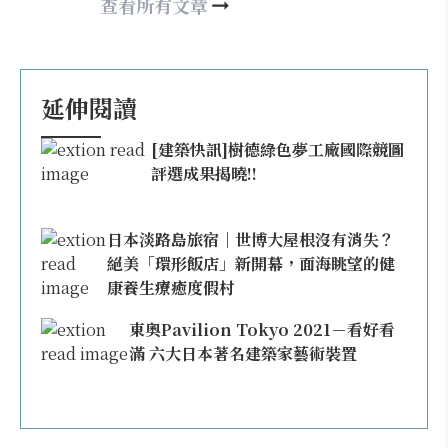
nellyhsu@xinmedia.com
查看所有文章
延伸閱讀
[建築快訊]樹德綠色夢工廠國際競圖
評選成果揭曉!!
日本淡路島旅宿｜世博大屋根沒有消失？
絕美「環形飯店」新開幕，面海眺望的健
康養生療癒度假村
東奧Pavilion Tokyo 2021－看好看
滿 六大日本著名建築家藝術裝置