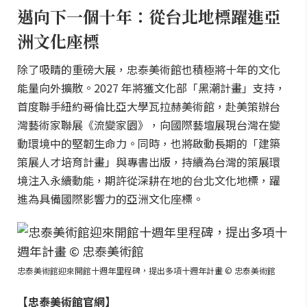
邁向下一個十年：從台北地標躍進亞
洲文化座標
除了吸睛的重磅大展，忠泰美術館也積極將十年的文化
能量向外擴散。2027 年將獲文化部「黑潮計畫」支持，
首度聯手紐約哥倫比亞大學瓦拉赫美術館，赴美策辦台
灣藝術家聯展《流變家園》，向國際藝壇展現台灣在變
動環境中的堅韌生命力。同時，也將啟動長期的「建築
策展人才培育計畫」與專書出版，持續為台灣的策展環
境注入永續動能，期許從深耕在地的台北文化地標，躍
進為具備國際影響力的亞洲文化座標。
忠泰美術館迎來開館十週年里程碑，提出多項十週年計畫 © 忠泰美術館
【忠泰美術館官網】