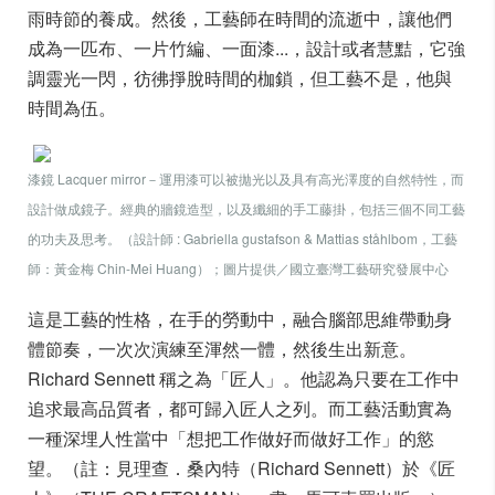
雨時節的養成。然後，工藝師在時間的流逝中，
讓他們
成為一匹布、一片竹編、一面漆...，設計或者慧黠，它強
調靈光一閃，彷彿掙脫時間的枷鎖，但工藝不是，他與
時間為伍。
漆鏡 Lacquer mirror－運用漆可以被拋光以及具有高光澤度的自然特性，而
設計做成鏡子。經典的牆鏡造型，以及纖細的手工藤掛，包括三個不同工藝
的功夫及思考。（設計師 : Gabriella gustafson & Mattias ståhlbom，工藝
師：黃金梅 Chin-Mei Huang）；圖片提供／
國立臺灣工藝研究發展中心
這是工藝的性格，在手的勞動中，融合腦部思維帶動身
體節奏，一次次演練至渾然一體，然後生出新意。
Richard Sennett 稱之為「匠人」。他認為只要在工作中
追求最高品質者，都可歸入匠人之列。而工藝活動實為
一種深埋人性當中「想把工作做好而做好工作」的慾
望。（註：見理查．桑內特（Richard Sennett）於《匠