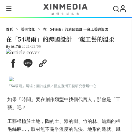
搜尋
首頁
>
藝術文化
>
在「54場雨」的跨國設計 一窺工藝的溫柔
在「54場雨」的跨國設計 一窺工藝的溫柔
By
蘇琨峯
2021/12/06
「54場雨」展場；圖片提供／
國立臺灣工藝研究發展中心
如果「時間」要在創作類型中找個代言人，那會是「工
藝」吧？
工藝根植於土地，陶的土、漆的樹、竹的林、編織的棉
毛絲麻…，取材無不關乎溫度的先決、地形的造就、風