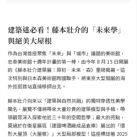
建築迷必看！藤本壯介的「未來學」
與絕美大屋根
作為台灣首座聚焦「未來」與「城市」議題的美術館，
忠泰美術館十週年計畫的第一棒，由今年 8 月 15 日開展
的《藤本壯介建築展：原初．未來．森》重磅揭幕。這
次特別與日本森美術館跨國聯手，將東京大型個展的海
外巡迴首站直接移師台北。
藤本壯介向來以「建築與自然共融」的獨特穿透性美學
聞名，展覽不僅將帶來大量珍貴的建築模型與手稿，帶
領觀眾深入探索他近三十年的空間哲學；最大的亮點，
莫過於在衛星展區（建國啤酒廠成品倉庫）展出的「環
形大屋頂（大屋根）」大型局部模型！這座標誌著 2025