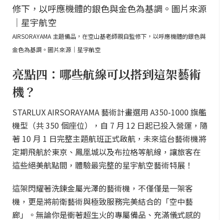
AIRSORAYAMA 主題備品，在空山基老師親自監修下，以呼應機體的銀色與
金色為基調。圖片來源｜星宇航空
亮點四：哪些航線可以搭到這架藝術
機？
STARLUX AIRSORAYAMA 藝術計畫選用 A350-1000 旗艦
機型（共 350 個座位），自 7 月 12 日起已投入營運，隨
著 10 月 1 日完整主題航班正式啟航，未來這台藝術機將
定期飛航於東京、鳳凰城以及布拉格等航線，讓旅客在
這些絕美航點間，體驗最完整的星宇航空藝術特展！
這架閃耀著洗鍊金屬光澤的藝術機，不僅僅是一架客
機，更是將前衛藝術與極致服務完美結合的「空中藝
廊」。無論你是衝著超生火的專屬備品、充滿儀式感的