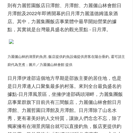
則有力麗哲園飯店日潭館、月潭館、力麗儷山林會館日
月潭館及2022年即將開幕的日月潭力麗溫德姆溫泉酒
店。其中，力麗集團飯店事業體中最早開始營業的據
點，其實就是台灣最具盛名的觀光景點 - 日月潭。
力麗儷山林的湖景釣魚房, 飯店提供釣魚設備提供房客在陽台垂釣, 還可請主
廚代為烹煮；圖片／
力麗儷山林會館
提供
日月潭伊達邵這個地方早期是邵族主要的居住地，也是
是日月潭邊人口聚集最多的村落。來到全台最負盛名的
據點-日月潭風景區，坐擁伊達邵碼頭湖畔，力麗集團飯
店事業群旗下目前共有三間飯店，力麗儷山林會館日月
潭館、力麗哲園日潭館及月潭館。日月潭除了山名水
秀，更有著美好的人文特質，讓旅人們念念不忘，除了
獨家擁有在湖景房陽台就可以直接釣魚，飯店更提供釣