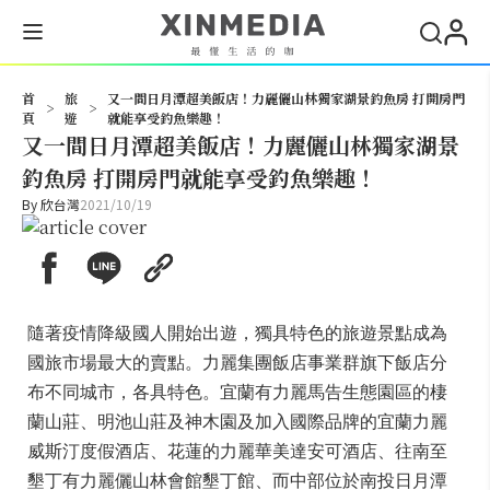
搜尋
首
旅
又一間日月潭超美飯店！力麗儷山林獨家湖景釣魚房 打開房門
>
>
頁
遊
就能享受釣魚樂趣！
又一間日月潭超美飯店！力麗儷山林獨家湖景
釣魚房 打開房門就能享受釣魚樂趣！
By
欣台灣
2021/10/19
隨著疫情降級國人開始出遊，獨具特色的旅遊景點成為
國旅市場最大的賣點。力麗集團飯店事業群旗下飯店分
布不同城市，各具特色。宜蘭有力麗馬告生態園區的棲
蘭山莊、明池山莊及神木園及加入國際品牌的宜蘭力麗
威斯汀度假酒店、花蓮的力麗華美達安可酒店、往南至
墾丁有力麗儷山林會館墾丁館、而中部位於南投日月潭