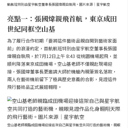
航航班特別由星宇航空董事長張國煒親自執飛。圖片來源｜星宇航空
亮點一：張國煒親飛首航，東京成田
世紀同框空山基
為了履行合作初期「要將這件藝術品親自開到藝術家面
前」的浪漫約定，首航航班特別由星宇航空董事長張國
煒親自執飛，於7月12日上午 8:43 從桃園機場起飛，並
順利降落東京成田機場。空山基老師不僅親赴現場迎
接，張國煒董事長更邀請大師於機艙內親筆簽名落款，
兩人在藝術機前留下了極具歷史意義的合影，見證這件
飛行藝術品正式展翅翱翔。
空山基老師親臨成田機場迎接這架自己與星宇航空共同打造的藝術機，親眼