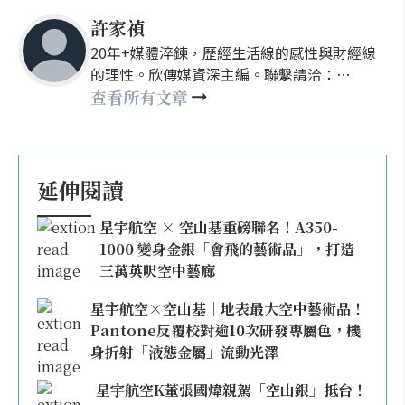
許家禎
20年+媒體淬鍊，歷經生活線的感性與財經線
的理性。欣傳媒資深主編。聯繫請洽：
nellyhsu@xinmedia.com
查看所有文章
延伸閱讀
星宇航空 × 空山基重磅聯名！A350-
1000 變身金銀「會飛的藝術品」，打造
三萬英呎空中藝廊
星宇航空×空山基｜地表最大空中藝術品！
Pantone反覆校對逾10次研發專屬色，機
身折射「液態金屬」流動光澤
星宇航空K董張國煒親駕「空山銀」抵台！