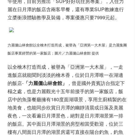
竿使用，目前另推出「SUP好好玩住房專案」，入住力
麗在日月潭的飯店含兩客早餐，還有專業SUP教練進行
立槳衝浪體驗教學及裝備，專案優惠只要7999元起。
力麗儷山林會館以全檜木打造而成，被譽為「亞洲第一大木屋」是力麗集團
飯店事業經營的第一家飯店；圖片／力麗儷山林會館 提供
以全檜木打造而成，被譽為「亞洲第一大木屋」，一走
進飯店就能聞到淡淡的檜木香，位於日月潭唯一在湖邊
的飯店-
「力麗儷山林會館」
，曾是國外貴賓訪台指定下
榻之處，也是力麗觀光十五年前接手的第一家飯店，飯
店中的魚藻餐廳擁有180度面湖環景，享用主廚精製的在
地美食，也能同步欣賞日月潭的幽靜清晨或日落及美麗
夜色，一次看遍日月潭景色，絕對是日月潭湖景第一排
的飯店。其中面日月潭湖景的房型相當受歡迎，位於三
樓有八間面日月潭的湖景房還可直接在陽台釣魚，釣魚