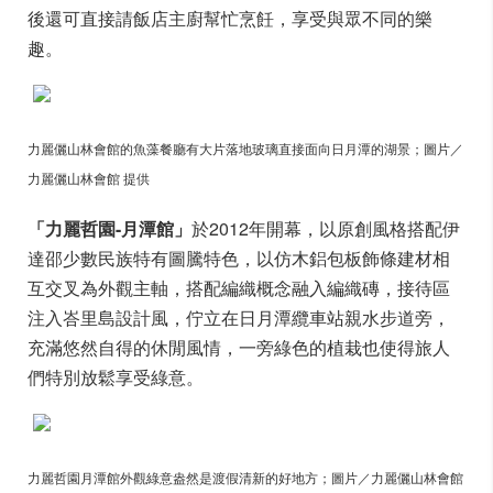
後還可直接請飯店主廚幫忙烹飪，享受與眾不同的樂
趣。
力麗儷山林會館的魚藻餐廳有大片落地玻璃直接面向日月潭的湖景；圖片／
力麗儷山林會館 提供
「
力麗哲園-月潭館
」
於2012年開幕，以原創風格搭配伊
達邵少數民族特有圖騰特色，以仿木鋁包板飾條建材相
互交叉為外觀主軸，搭配編織概念融入編織磚，接待區
注入峇里島設計風，佇立在日月潭纜車站親水步道旁，
充滿悠然自得的休閒風情，一旁綠色的植栽也使得旅人
們特別放鬆享受綠意。
力麗哲園月潭館外觀綠意盎然是渡假清新的好地方；圖片／力麗儷山林會館