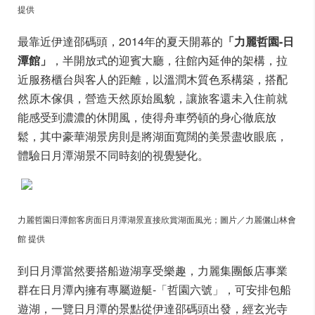
提供
最靠近伊達邵碼頭，2014年的夏天開幕的
「力麗哲園-日
潭館」
，半開放式的迎賓大廳，往館內延伸的架構，拉
近服務櫃台與客人的距離，以溫潤木質色系構築，搭配
然原木傢俱，營造天然原始風貌，讓旅客還未入住前就
能感受到濃濃的休閒風，使得舟車勞頓的身心徹底放
鬆，其中豪華湖景房則是將湖面寬闊的美景盡收眼底，
體驗日月潭湖景不同時刻的視覺變化。
力麗哲園日潭館客房面日月潭湖景直接欣賞湖面風光；圖片／力麗儷山林會
館 提供
到日月潭當然要搭船遊湖享受樂趣，力麗集團飯店事業
群在日月潭內擁有專屬遊艇-「哲園六號」，可安排包船
遊湖，一覽日月潭的景點從伊達邵碼頭出發，經玄光寺