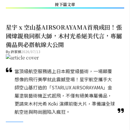
接下篇文章
星宇 x 空山基AIRSORAYAMA首飛成田！張
國煒親飛同框大師，木村光希絕美代言，專屬
備品與必搭航線大公開
By
許家禎
2026/07/13
當頂級航空服務遇上日本殿堂級藝術，一場顛覆
想像的飛行美學就此震撼登場！星宇航空攜手大
師空山基打造的「STARLUX AIRSORAYAMA」金
屬塗裝藝術機正式起飛，不僅有絕美專屬備品，
更請來木村光希 Kōki 演繹前衛大片，準備讓全球
航空迷與時尚圈陷入瘋狂。