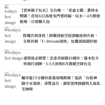
【雲林親子玩水】全台唯一「虎爺主題」叢林水
樂園！虎尾632高地免門票回歸，玩水＋4大順遊
秘境一日遊懶人包
搭機告別落枕！阿聯酋航空經濟艙座椅升級，
全球首創「U-Dream頭枕」包覆頭頸超好睡
建築迷必朝聖！忠泰美術館10週年：藤本壯介
特展打頭陣，1:5大屋根8月震撼空降台北
離市區15分鐘的嘉義祕境路線！造訪「台版神
隱少女湯屋」清豐濤月、湖景窯烤披薩與人氣私
宅咖啡