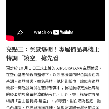
亮點三：美感爆棚！專屬備品與機上
特調「鏡空」搶先看
預計於 10 月 1 日正式上線的 AIRSORAYAMA 主題備品，
在空山基老師親自監修下，以呼應機體的銀色與金色為
基調。從登機證、姓名吊牌、紙杯到紙巾，讓旅客從登
機那一刻起就沉浸在藝術饗宴中；長程航線更推出專屬
的經濟艙與豪華經濟艙過夜包。此外，機上還提供專屬
特調「空山基特調-鏡空」，以琴酒、甜白酒為基底，融
合西洋梨、荔枝與檸檬風味，呈現宛如陽光灑落的淡金