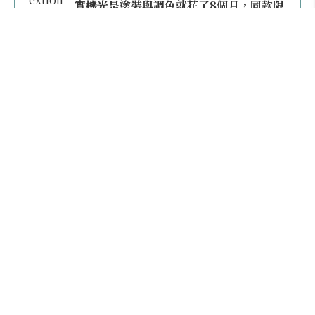
實機光是塗裝與調色就花了8個月，同款限
量模型上架即秒殺
本日熱門
2026桃園機場停車懶人包／要停桃機還是機場
外圍？收費各多少？信用卡停車優惠一次整
理！
【雲林親子玩水】全台唯一「虎爺主題」叢林水
樂園！虎尾632高地免門票回歸，玩水＋4大順遊
秘境一日遊懶人包