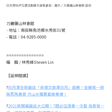
日月潭SUP立槳活動吸引旅客參加；圖片／力麗儷山林會館 提供
力麗儷山林會館
- 地址：南投縣魚池鄉水秀街31號
- 電話：04-9285-0000
===============
編 輯 / 林秀峰Steven Lin
【延伸閱讀】
?
日月潭全新飯店「承億文旅潭日月」超美！坐擁第一排
無死角美景 方山水獨賣套房美爆！
?
2021新開幕飯店大公開！7間必住清單一次看 海景第一