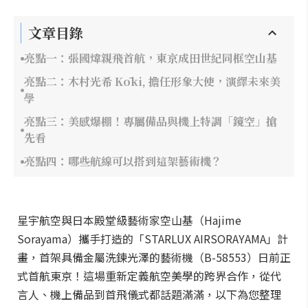
文章目錄
亮點一：張國煒親飛首航，東京成田世紀同框空山基
亮點二：木村光希 Kōki, 擔任形象大使，演繹未來美
學
亮點三：美感爆棚！專屬備品與機上特調「鏡空」搶
先看
亮點四：哪些航線可以搭到這架藝術機？
星宇航空與日本殿堂級藝術家空山基（Hajime
Sorayama）攜手打造的「STARLUX AIRSORAYAMA」計
畫，首架具備金屬洗鍊光澤的藝術機（B-58553）日前正
式首航東京！這場重新定義航空美學的跨界合作，從代
言人、機上備品到首飛儀式都話題滿滿，以下為您整理