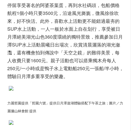
停留享受著名的阿婆茶葉蛋，再到水社碼頭，包船價格
航程1個小時只要3500元，沿途風光旖旎，微風徐徐吹
來，好不快活。此外，喜歡水上活動更不能錯過最夯的
SUP水上活動，一人一板於水面上自在划行，享受被日
月潭絕美湖光山色360度環繞的獨特景致，推薦參加日月
潭SUP水上活動晨曦日出場次，欣賞清晨灑落的湖光瀲
灩，還有機會拍到傳說中「天空之鏡」的難得美景，每
人收費只要1600元。親子活動也可以搭乘獨木舟每人
250元/一小時或是鴨子水上電動船250元一張船/半小時，
體驗日月潭多重享受的樂趣。
力麗哲園提供「哲園六號」提供日月潭遊湖體驗搭配下午茶之旅；圖片／力
麗儷山林會館 提供