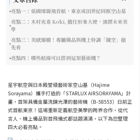
亮點一：張國煒親飛首航，東京成田世紀同框空山基
亮點二：木村光希 Kōki, 擔任形象大使，演繹未來美
學
亮點三：美感爆棚！專屬備品與機上特調「鏡空」搶
先看
亮點四：哪些航線可以搭到這架藝術機？
星宇航空與日本殿堂級藝術家空山基（Hajime
Sorayama）攜手打造的「STARLUX AIRSORAYAMA」計
畫，首架具備金屬洗鍊光澤的藝術機（B-58553）日前正
式首航東京！這場重新定義航空美學的跨界合作，從代
言人、機上備品到首飛儀式都話題滿滿，以下為您整理
四大必看亮點。