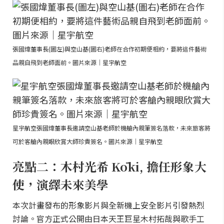
張國煒董事長(圖左)與空山基(圖右)老師在合作初期便相約，要將這件藝術
品親自飛到老師面前。圖片來源｜星宇航空
星宇航空張國煒董事長邀請空山基老師於機艙內親筆簽名落款，未來旅客將
可於客艙內親眼欣賞大師珍貴簽名。圖片來源｜星宇航空
亮點二：木村光希 Kōki, 擔任形象大
使，演繹未來美學
本次計畫發布的形象影片與全新機上安全影片引發熱烈
討論。官方正式公開由日本天王巨星木村拓哉與歌手工