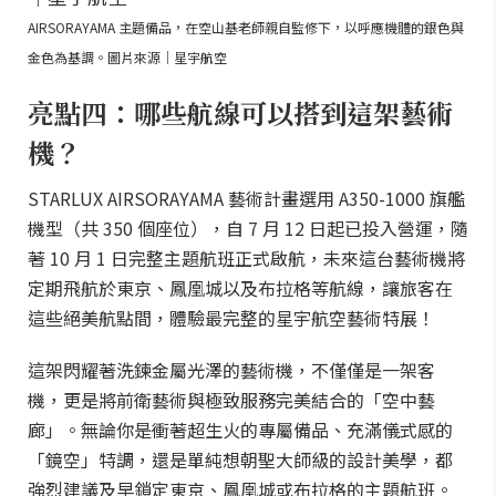
AIRSORAYAMA 主題備品，在空山基老師親自監修下，以呼應機體的銀色與
金色為基調。圖片來源｜星宇航空
亮點四：哪些航線可以搭到這架藝術
機？
STARLUX AIRSORAYAMA 藝術計畫選用 A350-1000 旗艦
機型（共 350 個座位），自 7 月 12 日起已投入營運，隨
著 10 月 1 日完整主題航班正式啟航，未來這台藝術機將
定期飛航於東京、鳳凰城以及布拉格等航線，讓旅客在
這些絕美航點間，體驗最完整的星宇航空藝術特展！
這架閃耀著洗鍊金屬光澤的藝術機，不僅僅是一架客
機，更是將前衛藝術與極致服務完美結合的「空中藝
廊」。無論你是衝著超生火的專屬備品、充滿儀式感的
「鏡空」特調，還是單純想朝聖大師級的設計美學，都
強烈建議及早鎖定東京、鳳凰城或布拉格的主題航班。