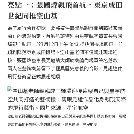
亮點一：張國煒親飛首航，東京成田
世紀同框空山基
為了履行合作初期「要將這件藝術品親自開到藝術家面
前」的浪漫約定，首航航班特別由星宇航空董事長張國
煒親自執飛，於7月12日上午 8:43 從桃園機場起飛，並
順利降落東京成田機場。空山基老師不僅親赴現場迎
接，張國煒董事長更邀請大師於機艙內親筆簽名落款，
兩人在藝術機前留下了極具歷史意義的合影，見證這件
飛行藝術品正式展翅翱翔。
空山基老師親臨成田機場迎接這架自己與星宇航空共同打造的藝術機，親眼
見證作品化身翱翔天際的飛行藝術。圖片來源｜星宇航空