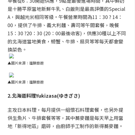
早餐從6：30開始供應，9點是最後進場時間，其中鮮奶
是十勝平原當地新鮮牛乳、白飯則是最高評價的
Special
A，與
越光米相同等級。
午餐營業時間為11：30 ? 14：
00，提供了牛排、義大利麵、壽司等午間套餐，晚餐
15：30 ?20：30 (20：00最後收客)，供應30種以上不同
的北海道當地美食，螃蟹、牛排、扇貝等等每天都會變
換菜色。
▲圖片來源：雄獅旅遊
▲圖片來源：雄獅旅遊
2.北海道料理Yukizasa(ゆきざさ)
主攻日本料理，每月提供一組懷石料理套餐，也另外提
供生魚片、牛排套餐等等，其中蕎麥麵是每天早上用當
地「新得地區」磨碎，由廚師手工制作的新得蕎麥麵。