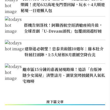
樂園！虎尾632高地免門票回歸，玩水＋4大順遊
秘境一日遊懶人包
搭機告別落枕！阿聯酋航空經濟艙座椅升級，
全球首創「U-Dream頭枕」包覆頭頸超好睡
建築迷必朝聖！忠泰美術館10週年：藤本壯介
特展打頭陣，1:5大屋根8月震撼空降台北
離市區15分鐘的嘉義祕境路線！造訪「台版神
隱少女湯屋」清豐濤月、湖景窯烤披薩與人氣私
宅咖啡
接下篇文章