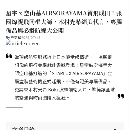
星宇 x 空山基AIRSORAYAMA首飛成田！張
國煒親飛同框大師，木村光希絕美代言，專屬
備品與必搭航線大公開
By
許家禎
2026/07/13
當頂級航空服務遇上日本殿堂級藝術，一場顛覆
想像的飛行美學就此震撼登場！星宇航空攜手大
師空山基打造的「STARLUX AIRSORAYAMA」金
屬塗裝藝術機正式起飛，不僅有絕美專屬備品，
更請來木村光希 Kōki 演繹前衛大片，準備讓全球
航空迷與時尚圈陷入瘋狂。
文章目錄