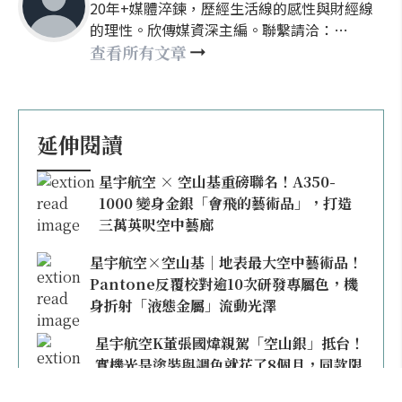
20年+媒體淬鍊，歷經生活線的感性與財經線
的理性。欣傳媒資深主編。聯繫請洽：
nellyhsu@xinmedia.com
查看所有文章
延伸閱讀
星宇航空 × 空山基重磅聯名！A350-
1000 變身金銀「會飛的藝術品」，打造
三萬英呎空中藝廊
星宇航空×空山基｜地表最大空中藝術品！
Pantone反覆校對逾10次研發專屬色，機
身折射「液態金屬」流動光澤
星宇航空K董張國煒親駕「空山銀」抵台！
實機光是塗裝與調色就花了8個月，同款限
量模型上架即秒殺