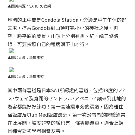
▲圖片來源：SAHORO官網
地圖的正中間是Gondola Station，旁邊是中午午休的好
去處，搭乘Gondola到山頂拜完小小的神社之後，再一
望十勝平原的美景，山頂上分別有黑、紅、綠三條路
線，可要按照自己的程度滑下山才行。
▲圖片來源：雄獅旅遊
▲圖片來源：雄獅旅遊
其中兩條雪道是日本SAJ所認證的雪道，包括39度的ノ?
ス?ウェイ及寬闊的セントラル?アベニュ? 讓來到此地的
遊客都能好好練功！第一高速纜車旁的滑道，因為離住
宿飯店及Club Med飯店最近，第一次滑雪者的體驗通常
在此展開，坡度非常的緩也有一條專屬纜車，適合上課
且練習對初學者相當友善。