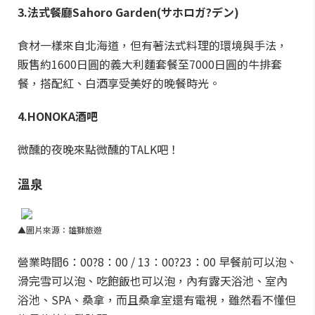
3.法式餐廳Sahoro Garden(サホロガ?デン)
食材一樣來自北海道，但有著法式料理的環境與手法，
販售約1600日圓的義大利麵套餐至7000日圓的牛排套
餐，搭配紅、白酒享受美好的晚餐時光。
4.H
ONOKA
酒吧
微醺的夜晚來點微醺的TALK吧！
溫泉
▲圖片來源：雄獅旅遊
營業時間6：00?8：00 / 13：00?23：00 早餐前可以泡、
滑完雪可以泡、吃飽飯也可以泡，內有露天浴池、室內
浴池、SPA、桑拿，而且桑拿室還有電視，雖然看不懂但