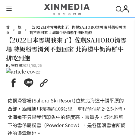
搜尋
首
旅
【2022日本雪場我來了】佐幌SAHORO滑雪場 特級粉雪滑
>
>
頁
遊
到不想回家 北海道牛奶海鮮牛排吃到飽
【2022日本雪場我來了】佐幌SAHORO滑雪
場 特級粉雪滑到不想回家 北海道牛奶海鮮牛
排吃到飽
By
宋恩謹
2021/08/26
佐幌滑雪場(Sahoro Ski Resort)位於北海道十勝平原的
西部，距離旭川機場
，
約106公里，車程預估約2~2.5小時
北海道不只是我們印象中的緯度高、雪量多，該地區所
下的雪係屬粉雪（Powder Snow），是各國滑雪者所嚮
往的滑雪勝地。