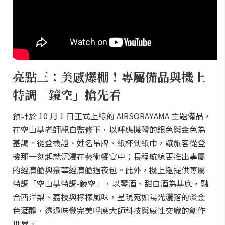
亮點三：美感爆棚！專屬備品與機上
特調「鏡空」搶先看
預計於 10 月 1 日正式上線的 AIRSORAYAMA 主題備品，
在空山基老師親自監修下，以呼應機體的銀色與金色為
基調。從登機證、姓名吊牌、紙杯到紙巾，讓旅客從登
機那一刻起就沉浸在藝術饗宴中；長程航線更推出專屬
的經濟艙與豪華經濟艙過夜包。此外，機上還提供專屬
特調「空山基特調-鏡空」，以琴酒、甜白酒為基底，融
合西洋梨、荔枝與檸檬風味，呈現宛如陽光灑落的淡金
色酒體，透過味覺完美呼應大師科技與感性交織的創作
世界。