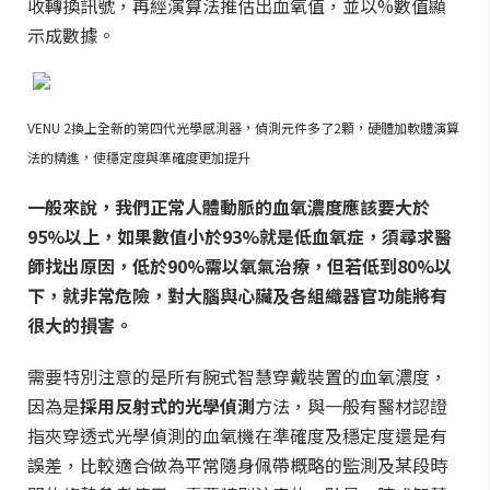
收轉換訊號，再經演算法推估出血氧值，並以%數值顯
示成數據。
VENU 2換上全新的第四代光學感測器，偵測元件多了2顆，硬體加軟體演算
法的精進，使穩定度與準確度更加提升
一般來說，我們正常人體動脈的血氧濃度應該要大於
95%以上，如果數值小於93%就是低血氧症，須尋求醫
師找出原因，低於90%需以氧氣治療，但若低到80%以
下，就非常危險，對大腦與心臟及各組織器官功能將有
很大的損害。
需要特別注意的是所有腕式智慧穿戴裝置的血氧濃度，
因為是
採用反射式的光學偵測
方法，與一般有醫材認證
指夾穿透式光學偵測的血氧機在準確度及穩定度還是有
誤差，比較適合做為平常隨身佩帶概略的監測及某段時