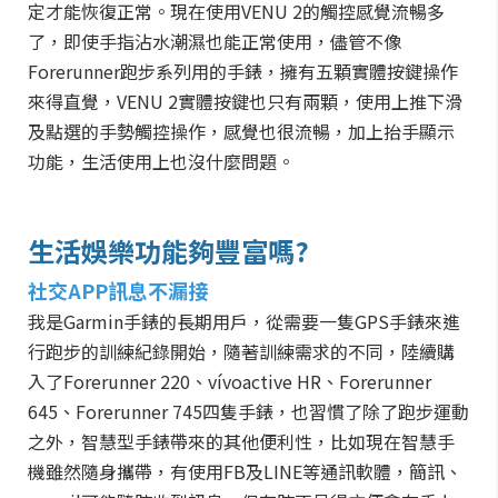
定才能恢復正常。現在使用
VENU
2的觸控感覺流暢多
了，即使手指沾水潮濕也能正常使用，儘管不像
Forerunner跑步系列用的手錶，擁有五顆實體按鍵操作
來得直覺，
VENU
2實體按鍵也只有兩顆，使用上推下滑
及點選的手勢觸控操作，感覺也很流暢，加上抬手顯示
功能，生活使用上也沒什麼問題。
生活娛樂功能夠豐富嗎?
社交APP訊息不漏接
我是Garmin手錶的長期用戶，從需要一隻GPS手錶來進
行跑步的訓練紀錄開始，隨著訓練需求的不同，陸續購
入了Forerunner 220、vívoactive HR、Forerunner
645、Forerunner 745四隻手錶，也習慣了除了跑步運動
之外，智慧型手錶帶來的其他便利性，比如現在智慧手
機雖然隨身攜帶，有使用FB及LINE等通訊軟體，簡訊、