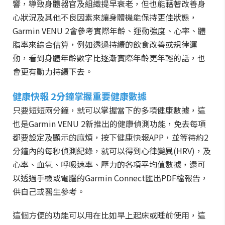
響，導致身體器官及組織提早衰老，但也能藉著改善身
心狀況及其他不良因素來讓身體機能保持更佳狀態，
Garmin
VENU
2會參考實際年齡、運動強度、心率、體
脂率來綜合估算，例如透過持續的飲食改善或規律運
動，看到身體年齡數字比逐漸實際年齡更年輕的話，也
會更有動力持續下去。
健康快報 2分鐘掌握重要健康數據
只要短短兩分鐘，就可以掌握當下的多項健康數據，這
也是Garmin
VENU
2新推出的健康偵測功能，免去每項
都要設定及顯示的麻煩，按下健康快報APP，並等待約2
分鐘內的每秒偵測紀錄，就可以得到心律變異(HRV)，及
心率、血氧、呼吸速率、壓力的各項平均值數據，還可
以透過手機或電腦的Garmin Connect匯出PDF檔報告，
供自己或醫生參考。
這個方便的功能可以用在比如早上起床或睡前使用，這