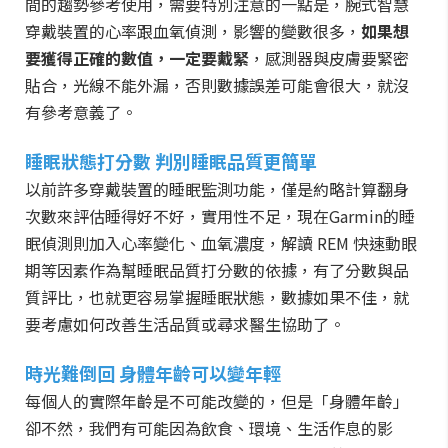
間的趨勢參考使用，需要特別注意的一點是，腕式智慧
穿戴裝置的心率跟血氧偵測，影響的變數很多，
如果想
要獲得正確的數值，一定要戴緊
，感測器與皮膚要緊密
貼合，光線不能外漏，否則數據誤差可能會很大，就沒
有參考意義了。
睡眠狀態打分數 判別睡眠品質更簡單
以前許多穿戴裝置的睡眠監測功能，僅是約略計算翻身
次數來評估睡得好不好，實用性不足，現在Garmin的睡
眠偵測則加入心率變化、血氧濃度，解讀 REM 快速動眼
期等因素作為幫睡眠品質打分數的依據，有了分數與品
質評比，也就更容易掌握睡眠狀態，數據如果不佳，就
要考慮如何改善生活品質或尋求醫生協助了。
時光難倒回 身體年齡可以變年輕
每個人的實際年齡是不可能改變的，但是「身體年齡」
卻不然，我們有可能因為飲食、環境、生活作息的影