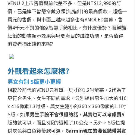
VENU 2上市售價與前代差不多，但是NT$13,990的訂
價，已是旗下智慧穿戴分類(無指針)的最高價款，超過一
萬元的售價，與市面上越來越多也有AMOLED螢幕，售
價4千元不到的他家智慧手錶相比，有什麼優勢？而鮮豔
細緻的動畫顯示效果與琳瑯滿目的酷炫功能，是否值得
消費者掏出錢包來呢?
外觀看起來怎麼樣?
男女有別 S版更小更輕
相較於前代的VENU只有單一尺寸的1.2吋螢幕，2代為了
更符合男生、女生不同的需求，分別提供男生加大的416
x 416像素1.3吋版，與女生縮小的360 x 360像素的1.1吋
S版，如果
男生手腕不會很粗的話，其實也可以考慮買S
版的
就可以，而且S版的還輕了10公克。另外，S版也提
供灰色與白色錶帶款可選，
Garmin現在的淺色錶帶其實