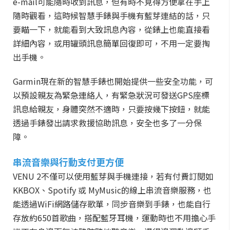
e-mail可能隨時收到訊息，但有時不見得方便拿在手上
隨時觀看，這時候智慧手錶與手機有藍芽連結的話，只
要瞄一下，就能看到大致訊息內容，從錶上也能直接看
詳細內容，或用罐頭訊息簡單回復即可，不用一定要掏
出手機。
Garmin現在新的智慧手錶也開始提供一些安全功能，可
以預設親友為緊急連絡人，有緊急狀況可發送GPS座標
訊息給親友，身體突然不適時，只要按幾下按鈕，就能
透過手錶發出請求救援協助訊息，安全也多了一分保
障。
串流音樂與行動支付更方便
VENU
2不僅可以使用藍芽與手機連接，若有付費訂閱如
KKBOX、Spotify 或 MyMusic的線上串流音樂服務，也
能透過WiFi網路儲存歌單，同步音樂到手錶，也能自行
存放約650首歌曲，搭配藍牙耳機，運動時也不用擔心手