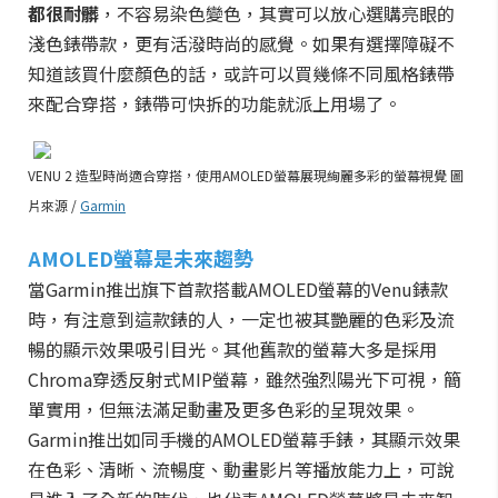
都很耐髒
，不容易染色變色，其實可以放心選購亮眼的
淺色錶帶款，更有活潑時尚的感覺。如果有選擇障礙不
知道該買什麼顏色的話，或許可以買幾條不同風格錶帶
來配合穿搭，錶帶可快拆的功能就派上用場了。
VENU 2 造型時尚適合穿搭，使用AMOLED螢幕展現絢麗多彩的螢幕視覺 圖
片來源 /
Garmin
AMOLED螢幕是未來趨勢
當Garmin推出旗下首款搭載AMOLED螢幕的Venu錶款
時，有注意到這款錶的人，一定也被其艷麗的色彩及流
暢的顯示效果吸引目光。其他舊款的螢幕大多是採用
Chroma穿透反射式MIP螢幕，雖然強烈陽光下可視，簡
單實用，但無法滿足動畫及更多色彩的呈現效果。
Garmin推出如同手機的AMOLED螢幕手錶，其顯示效果
在色彩、清晰、流暢度、動畫影片等播放能力上，可說