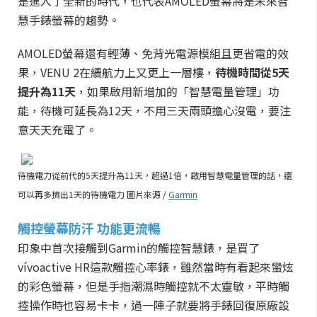
是進入了全新的時代，也代表AMOLED螢幕將是未來智
慧手錶螢幕的趨勢。
AMOLED螢幕還有輕薄、免背光電源模組且更省電的效
果，
VENU
2在續航力上又更上一層樓，
待機時間從5天
提升為11天
，如果啟用新增加的「智慧電量管理」功
能，待機可延長為12天，不用三天兩頭擔心沒電，要注
意天天充電了。
待機電力從前代的5天提升為11天，超過1倍，啟用智慧電量管理的話，還
可以再多擠出1天的待機電力 圖片來源 /
Garmin
觸控螢幕防汗 功能更流暢
印象中首次接觸到Garmin的觸控智慧錶，是買了
vívoactive HR這款觸控心率錶，雖然當時有看起來蠻炫
的彩色螢幕，但是手指潮濕時觸控就不太靈敏，平時觸
控操作時也容易卡卡，過一陣子就要將手錶回復原廠設