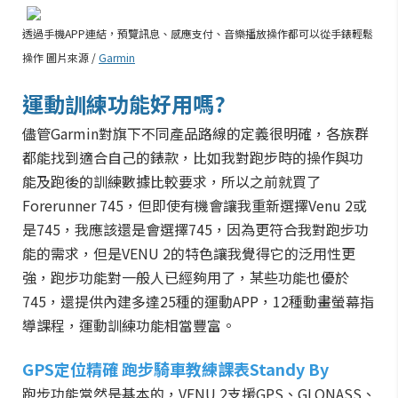
透過手機APP連結，預覽訊息、感應支付、音樂播放操作都可以從手錶輕鬆
操作 圖片來源 /
Garmin
運動訓練功能好用嗎?
儘管Garmin對旗下不同產品路線的定義很明確，各族群
都能找到適合自己的錶款，比如我對跑步時的操作與功
能及跑後的訓練數據比較要求，所以之前就買了
Forerunner 745，但即使有機會讓我重新選擇Venu 2或
是745，我應該還是會選擇745，因為更符合我對跑步功
能的需求，但是
VENU
2的特色讓我覺得它的泛用性更
強，跑步功能對一般人已經夠用了，某些功能也優於
745，還提供內建多達25種的運動APP，12種動畫螢幕指
導課程，運動訓練功能相當豐富。
GPS定位精確 跑步騎車教練課表Standy By
跑步功能當然是基本的，
VENU
2支援GPS、GLONASS、