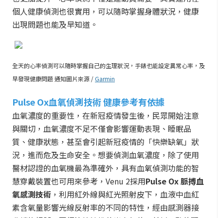
個人健康偵測也很實用，可以隨時掌握身體狀況，健康
出現問題也能及早知道。
全天的心率偵測可以隨時掌握自己的生理狀況，手錶也能設定異常心率，及
早發現健康問題 通知圖片來源 /
Garmin
Pulse Ox血氧偵測技術 健康參考有依據
血氧濃度的重要性，在新冠疫情發生後，民眾開始注意
與關切，血氧濃度不足不僅會影響運動表現、睡眠品
質、健康狀態，甚至會引起新冠疫情的「快樂缺氧」狀
況，進而危及生命安全。想要偵測血氧濃度，除了使用
醫材認證的血氧機最為準確外，具有血氧偵測功能的智
慧穿戴裝置也可用來參考，Venu 2採用
Pulse Ox 脈搏血
氧感測技術
，利用紅外線與紅光照射皮下，血液中血紅
素含氧量影響光線反射率的不同的特性，經由感測器接