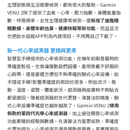
生理狀態與生活健康偵測，都有很大的幫助，Garmin
VENU
2除了提供了血氧、心率、壓力指數、身體能量指
數、呼吸頻率、女性生理健康等偵測，還
新增了進階睡
眠數據、身體年齡估算、健康快報等新功能
，而且這次
也把飲水追蹤APP列為內建項目，不用再自己下載了。
新一代心率感測器 更穩與更準
智慧型手錶提供的心率偵測功能，在幾年前剛發展時的
準確度較低，也常讓運動員們困擾，要用穿戴不舒服的
心跳帶，還是要選方便但不夠準確的腕式心率設備，如
手環或手錶?影響準確度的原因也很多，例如流汗、晃
動、溫度、姿勢、體能狀況，感測器與皮膚夠不夠貼合
都是變因。隨著感測器的世代更替，演算法的精進，腕
式心率設備準確度也越來越高了，Garmin
VENU
2
使用
新款的第四代光學心率感測器
，加上過往開發心率偵測
功能累積的經驗與數據，在演算法方面更成熟，準確度
也更加提升。心率偵測不僅是運動員需要，其實運用在