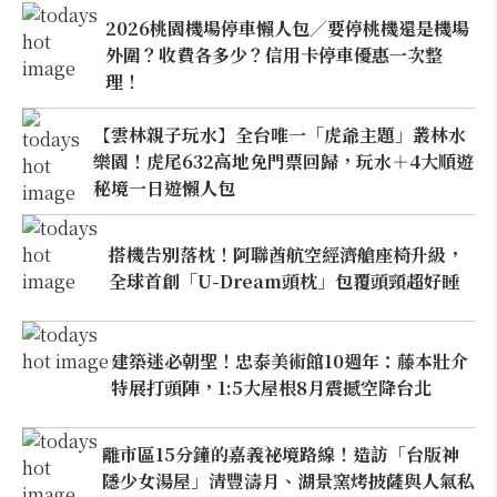
2026桃園機場停車懶人包／要停桃機還是機場
外圍？收費各多少？信用卡停車優惠一次整
理！
【雲林親子玩水】全台唯一「虎爺主題」叢林水
樂園！虎尾632高地免門票回歸，玩水＋4大順遊
秘境一日遊懶人包
搭機告別落枕！阿聯酋航空經濟艙座椅升級，
全球首創「U-Dream頭枕」包覆頭頸超好睡
建築迷必朝聖！忠泰美術館10週年：藤本壯介
特展打頭陣，1:5大屋根8月震撼空降台北
離市區15分鐘的嘉義祕境路線！造訪「台版神
隱少女湯屋」清豐濤月、湖景窯烤披薩與人氣私