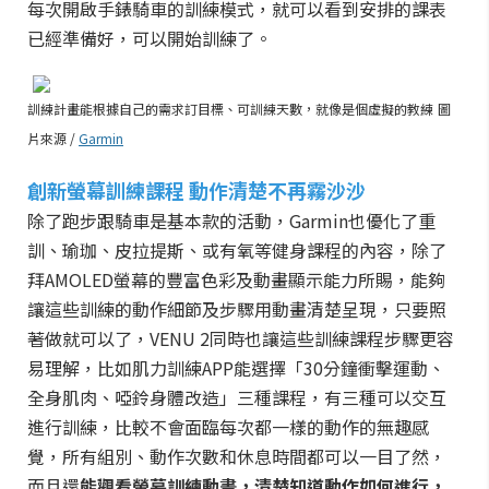
每次開啟手錶騎車的訓練模式，就可以看到安排的課表
已經準備好，可以開始訓練了。
訓練計畫能根據自己的需求訂目標、可訓練天數，就像是個虛擬的教練
圖
片來源 /
Garmin
創新螢幕訓練課程 動作清楚不再霧沙沙
除了跑步跟騎車是基本款的活動，Garmin也優化了重
訓、瑜珈、皮拉提斯、或有氧等健身課程的內容，除了
拜AMOLED螢幕的豐富色彩及動畫顯示能力所賜，能夠
讓這些訓練的動作細節及步驟用動畫清楚呈現，只要照
著做就可以了，
VENU
2同時也讓這些訓練課程步驟更容
易理解，比如肌力訓練APP能選擇「30分鐘衝擊運動、
全身肌肉、啞鈴身體改造」三種課程，有三種可以交互
進行訓練，比較不會面臨每次都一樣的動作的無趣感
覺，所有組別、動作次數和休息時間都可以一目了然，
而且還
能觀看螢幕訓練動畫，清楚知道動作如何進行，