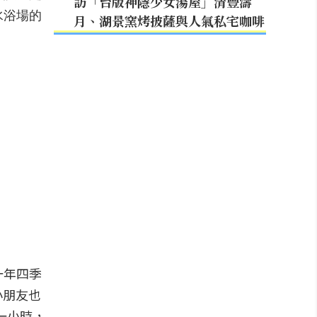
訪「台版神隱少女湯屋」清豐濤
水浴場的
月、湖景窯烤披薩與人氣私宅咖啡
一年四季
小朋友也
一小時，