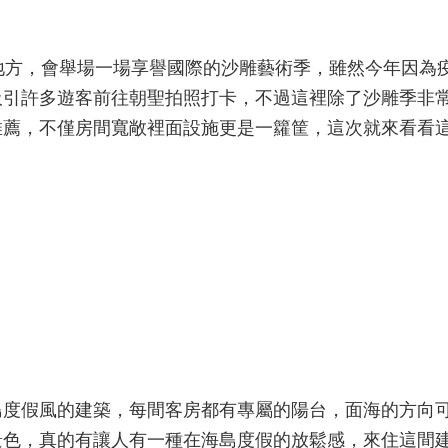
地方，會舉場一場享譽國際的沙雕藝術季，雖然今年因為
吸引許多遊客前往朝聖拍照打卡，不過這裡除了沙雕季非
推薦，不僅房間寬敞裡面設施更是一籮筐，這次就來看看
島度假風的建築，每間客房都有專屬的陽台，面海的方向
景色，真的有讓人有一種在海島度假的放鬆感，來住這間