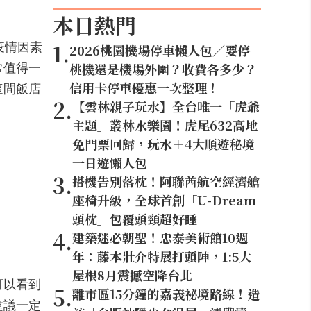
本日熱門
疫情因素
1
.
2026桃園機場停車懶人包／要停
常值得一
桃機還是機場外圍？收費各多少？
這間飯店
信用卡停車優惠一次整理！
2
.
【雲林親子玩水】全台唯一「虎爺
主題」叢林水樂園！虎尾632高地
免門票回歸，玩水＋4大順遊秘境
一日遊懶人包
3
.
搭機告別落枕！阿聯酋航空經濟艙
座椅升級，全球首創「U-Dream
頭枕」包覆頭頸超好睡
4
.
建築迷必朝聖！忠泰美術館10週
年：藤本壯介特展打頭陣，1:5大
屋根8月震撼空降台北
可以看到
5
.
離市區15分鐘的嘉義祕境路線！造
建議一定