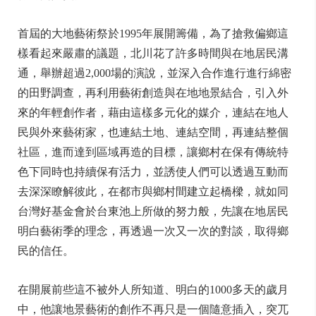
首屆的大地藝術祭於1995年展開籌備，為了搶救偏鄉這
樣看起來嚴肅的議題，北川花了許多時間與在地居民溝
通，舉辦超過2,000場的演說，並深入合作進行進行綿密
的田野調查，再利用藝術創造與在地地景結合，引入外
來的年輕創作者，藉由這樣多元化的媒介，連結在地人
民與外來藝術家，也連結土地、連結空間，再連結整個
社區，進而達到區域再造的目標，讓鄉村在保有傳統特
色下同時也持續保有活力，並誘使人們可以透過互動而
去深深瞭解彼此，在都市與鄉村間建立起橋樑，就如同
台灣好基金會於台東池上所做的努力般，先讓在地居民
明白藝術季的理念，再透過一次又一次的對談，取得鄉
民的信任。
在開展前些這不被外人所知道、明白的1000多天的歲月
中，他讓地景藝術的創作不再只是一個隨意插入，突兀