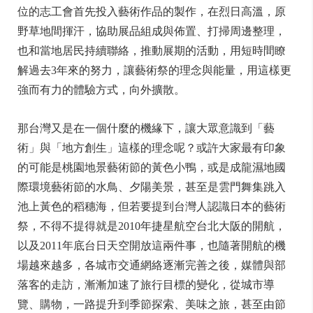
位的志工會首先投入藝術作品的製作，在烈日高溫，原
野草地間揮汗，協助展品組成與佈置、打掃周邊整理，
也和當地居民持續聯絡，推動展期的活動，用短時間瞭
解過去3年來的努力，讓藝術祭的理念與能量，用這樣更
強而有力的體驗方式，向外擴散。
那台灣又是在一個什麼的機緣下，讓大眾意識到「藝
術」與「地方創生」這樣的理念呢？或許大家最有印象
的可能是桃園地景藝術節的黃色小鴨，或是成龍濕地國
際環境藝術節的水鳥、夕陽美景，甚至是雲門舞集跳入
池上黃色的稻穗海，但若要提到台灣人認識日本的藝術
祭，不得不提得就是2010年捷星航空台北大阪的開航，
以及2011年底台日天空開放這兩件事，也隨著開航的機
場越來越多，各城市交通網絡逐漸完善之後，媒體與部
落客的走訪，漸漸加速了旅行目標的變化，從城市導
覽、購物，一路提升到季節探索、美味之旅，甚至由節