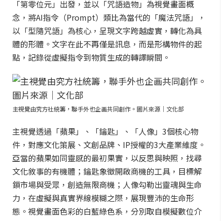
「第零位元」出發，並以「咒語造物」為視覺畫面概
念，將AI指令（Prompt）類比為當代的「魔法咒語」，
以「型隨咒語」為核心，呈現文字跨越虛實，轉化為具
體的形體。文字在此不再僅是訊息，而是形構物件的起
點，記錄從虛擬指令到物質生成的轉譯瞬間。
主視覺由究方社統籌，聯手外也企画共同創作。圖片來源｜文化部
主視覺透過「蘋果」、「鑰匙」、「人像」3個核心物
件，對應文化策展、文創品牌、IP授權的3大產業維度。
亞當的蘋果如同靈感的最初果實，以反思與映照，找尋
文化敘事的有機體；鑰匙象徵開啟商機的工具，目標解
鎖市場與受眾，創造無限商機；人像勾勒出靈魂與生命
力，在虛擬與真實界線模糊之際，展現豐沛的生命形
態。視覺畫面色彩的白藍綠色系，分別取自模擬數位介