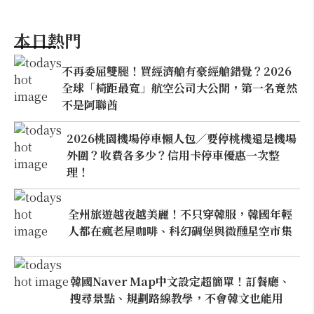
本日熱門
不再委屈雙腿！買經濟艙有豪經艙錯覺？2026
全球「椅距最寬」航空公司大公開，第一名竟然
不是阿聯酋
2026桃園機場停車懶人包／要停桃機還是機場
外圍？收費各多少？信用卡停車優惠一次整
理！
全州旅遊越夜越美麗！不只穿韓服，韓國年輕
人都在瘋老屋咖啡、科幻碉堡與微醺星空市集
韓國Naver Map中文設定超簡單！訂餐廳、
搜尋景點、規劃路線教學，不會韓文也能用