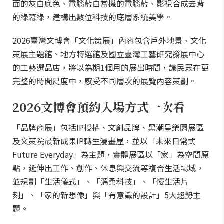
面的灰白底色、電腦藍白當機的電腦藍、影視合成去背
的綠幕綠，建構出數位科技的底層系統美學。
2026臺灣文博會「文化策展」內容包含戶外地景、文化
策展主題館、地方特選館及國立臺灣工藝研究發展中心
的工藝選品店，將以為期1個月的展出時間，讓民眾在更
完整的時間尺度中，感受不同層次的展覽內容策劃。
2026文博會預約入場方式一次看
「品牌商展」包括IP授權、文創品牌、黑潮星樂園展區
及文策院最新成果IP轉生漫畫屋，並以「未來日常式
Future Everyday」為主題，實體展區以「家」為空間原
點，延伸出工作、創作、休息與交流等複合生活場域，
並規劃「生活儀式」、「溫柔科技」、「慢生活片
刻」、「家的新想像」與「有意識的設計」5大趨勢主
題。