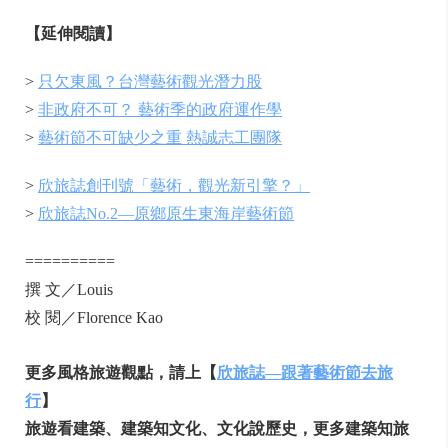
【延伸閱讀】
>
只欠東風？台灣藝術觀光潛力股
>
非政府不可？ 藝術季的政府運作學
>
藝術節不可缺少之重 熱誠志工團隊
>
欣旅誌創刊號「藝術，觀光新引擎？」
>
欣旅誌No.2—原鄉原生東海岸藝術節
==========
撰 文／Louis
校 閱／Florence Kao
更多風格旅遊觀點，請上【
欣旅誌—跟著藝術節去旅
行
】
旅遊看建築、建築知文化、文化說歷史，更多建築知旅