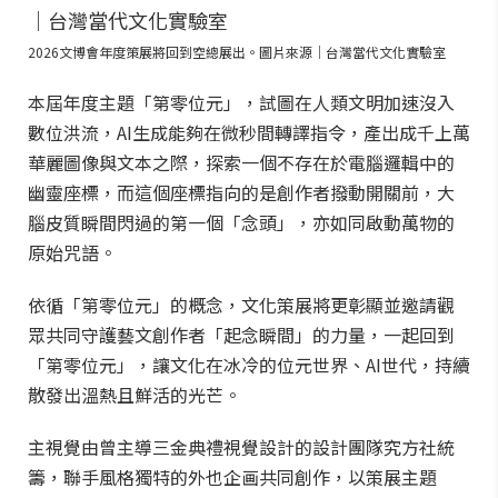
2026文博會年度策展將回到空總展出。圖片來源｜台灣當代文化實驗室
本屆年度主題「第零位元」，試圖在人類文明加速沒入
數位洪流，AI生成能夠在微秒間轉譯指令，產出成千上萬
華麗圖像與文本之際，探索一個不存在於電腦邏輯中的
幽靈座標，而這個座標指向的是創作者撥動開關前，大
腦皮質瞬間閃過的第一個「念頭」，亦如同啟動萬物的
原始咒語。
依循「第零位元」的概念，文化策展將更彰顯並邀請觀
眾共同守護藝文創作者「起念瞬間」的力量，一起回到
「第零位元」，讓文化在冰冷的位元世界、AI世代，持續
散發出溫熱且鮮活的光芒。
主視覺由曾主導三金典禮視覺設計的設計團隊究方社統
籌，聯手風格獨特的外也企画共同創作，以策展主題