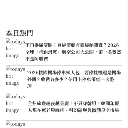
本日熱門
不再委屈雙腿！買經濟艙有豪經艙錯覺？2026
全球「椅距最寬」航空公司大公開，第一名竟然
不是阿聯酋
2026桃園機場停車懶人包／要停桃機還是機場
外圍？收費各多少？信用卡停車優惠一次整
理！
全州旅遊越夜越美麗！不只穿韓服，韓國年輕
人都在瘋老屋咖啡、科幻碉堡與微醺星空市集