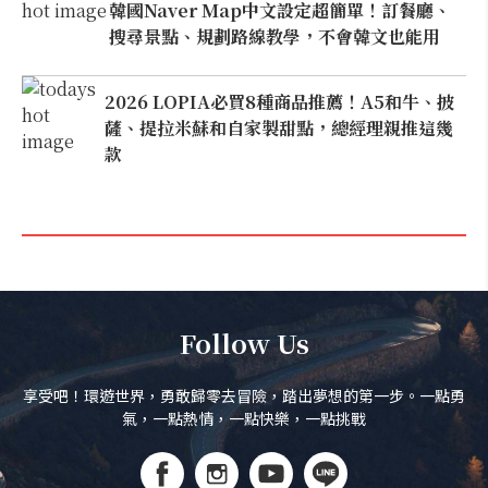
韓國Naver Map中文設定超簡單！訂餐廳、
搜尋景點、規劃路線教學，不會韓文也能用
2026 LOPIA必買8種商品推薦！A5和牛、披
薩、提拉米蘇和自家製甜點，總經理親推這幾
款
Follow Us
享受吧！環遊世界，勇敢歸零去冒險，踏出夢想的第一步。一點勇
氣，一點熱情，一點快樂，一點挑戰