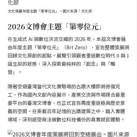
文化策展年度主題「第零位元」。圖片來源｜文化部
2026文博會主題「第零位元」
在生成式 AI 與數位洪流交織的 2026 年，本屆文博會藉
由年度主題「第零位元」（Bit Zero），宣告整體策展將
回歸文化原創的起點。展覽引領觀者重返數位時代 0 與 1
誕生前的狀態，深入探索最純粹的「起念」與「觸
發」。
隨著空總臺灣當代文化實驗場的古蹟大樓即將修復完
工，作為國內文創內容展示、產業交流與市場媒合最重
要平台的臺灣文博會，也正式宣告再度重返極具歷史意
義的空間。在乘載百年記憶的古蹟建築之中，踏入實體
場域，深刻感受無法被數位科技備份的真實感官體驗。