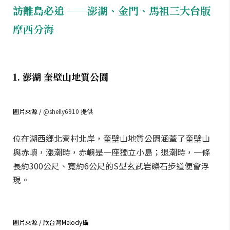
訪離島必追 ──澎湖、金門、馬祖三大台版
摩西分海
1. 澎湖 奎壁山地質公園
圖片來源 /
@shelly6910
提供
位在湖西鄉北寮村北岸，奎壁山地質公園涵蓋了奎壁山
與赤嶼，漲潮時，赤嶼是一座獨立小島；退潮時，一條
長約300公尺、寬約6公尺的S型玄武岩礫石步道便會浮
現。
圖片來源 / 欣台灣Melody攝