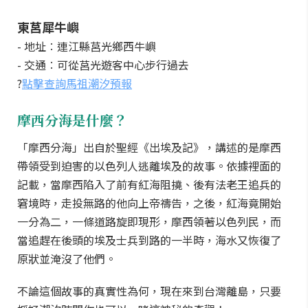
東莒犀牛嶼
- 地址︰連江縣莒光鄉西牛嶼
- 交通︰可從莒光遊客中心步行過去
?
點擊查詢馬祖潮汐預報
摩西分海是什麼？
「摩西分海」出自於聖經《出埃及記》，講述的是摩西
帶領受到迫害的以色列人逃離埃及的故事。依據裡面的
記載，當摩西陷入了前有紅海阻撓、後有法老王追兵的
窘境時，走投無路的他向上帝禱告，之後，紅海竟開始
一分為二，一條道路旋即現形，摩西領著以色列民，而
當追趕在後頭的埃及士兵到路的一半時，海水又恢復了
原狀並淹沒了他們。
不論這個故事的真實性為何，現在來到台灣離島，只要