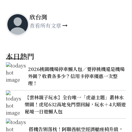
欣台灣
查看所有文章
本日熱門
2026桃園機場停車懶人包／要停桃機還是機場
外圍？收費各多少？信用卡停車優惠一次整
理！
【雲林親子玩水】全台唯一「虎爺主題」叢林水
樂園！虎尾632高地免門票回歸，玩水＋4大順遊
秘境一日遊懶人包
搭機告別落枕！阿聯酋航空經濟艙座椅升級，