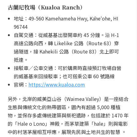
古蘭尼牧場（Kualoa Ranch）
地址：49-560 Kamehameha Hwy, Kāneʻohe, HI
96744
自駕交通：從威基基出發開車約 45 分鐘。沿 H-1
高速公路向西，轉 Likelike 公路（Route 63）穿
過隧道，接 Kahekili 公路（Route 83）北上即可
抵達。
接駁車／公車交通：可於購票時直接預訂牧場自營
的威基基來回接駁車；也可搭乘公車 60 號路線
官網：
https://www.kualoa.com
另外，北岸的威美亞山谷（Waimea Valley）是一座結合
生態與傳統文化的熱帶園區，園內有超過 5,000 種植
物，並保存多處傳統建築與祭祀遺跡，包括建於 1470 年
的「Hale o Lono」神殿，而茅草建築「hale」則與電影
中的村落茅屋相互呼應，展現先民與土地共生的智慧 。