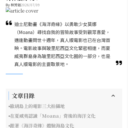
By
林芳如
2026/07/09
迪士尼動畫《海洋奇緣》以勇敢少女莫娜
（Moana）尋找自我的冒險故事受到觀眾喜愛，
適逢動畫問世十週年，真人版電影也已在台灣首
映。電影故事與玻里尼西亞文化緊密相連，而夏
威夷群島身為玻里尼西亞文化圈的一部分，也是
真人版電影的主要取景地。
文章目錄
歐胡島上的電影三大拍攝地
在夏威夷認識「Moana」背後的海洋文化
跟著《海洋奇緣》體驗海島文化