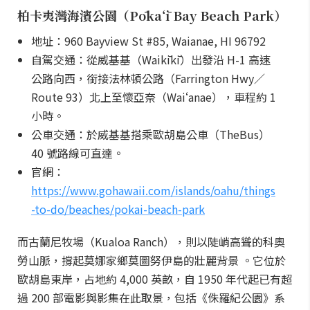
柏卡夷灣海濱公園（Pōkaʻī Bay Beach Park）
地址：960 Bayview St #85, Waianae, HI 96792
自駕交通：從威基基（Waikīkī）出發沿 H-1 高速
公路向西，銜接法林頓公路（Farrington Hwy／
Route 93）北上至懷亞奈（Waiʻanae），車程約 1
小時。
公車交通：於威基基搭乘歐胡島公車（TheBus）
40 號路線可直達。
官網：
https://www.gohawaii.com/islands/oahu/things
-to-do/beaches/pokai-beach-park
而古蘭尼牧場（Kualoa Ranch），則以陡峭高聳的科奧
勞山脈，撐起莫娜家鄉莫圖努伊島的壯麗背景 。它位於
歐胡島東岸，占地約 4,000 英畝，自 1950 年代起已有超
過 200 部電影與影集在此取景，包括《侏羅紀公園》系