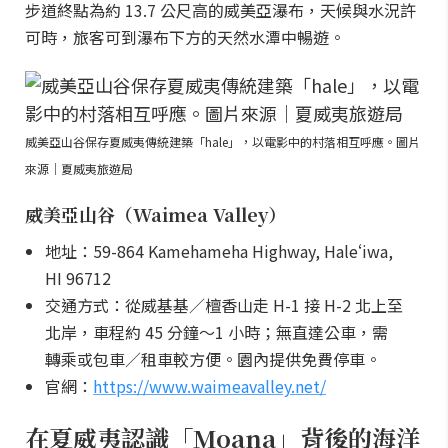
步道終點為約 13.7 公尺高的威美亞瀑布，天候與水況許
可時，旅客可到瀑布下方的天然水潭中暢遊。
威美亞山谷保存夏威夷傳統建築「hale」，以電影中的村落相互呼應。圖片
來源｜夏威夷旅遊局
威美亞山谷（Waimea Valley）
地址：59-864 Kamehameha Highway, Haleʻiwa,
HI 96712
交通方式：從威基基／檀香山走 H-1 接 H-2 北上至
北岸，車程約 45 分鐘～1 小時；無直達公車，需
轉乘或包車／租車較方便。園內提供免費停車。
官網：
https://www.waimeavalley.net/
在夏威夷認識「Moana」背後的海洋