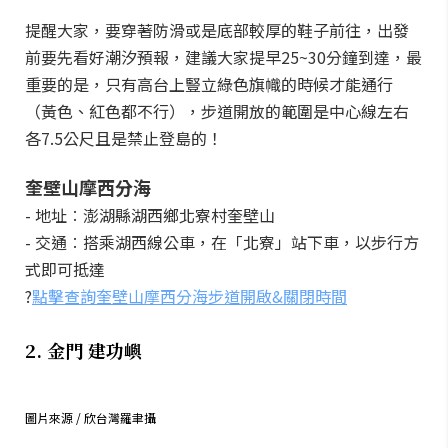
提醒大家，要穿著防滑或是底部較厚的鞋子前往，出發
前要先看好潮汐預報，建議大家提早25~30分鐘到達，最
重要的是，只有高台上豎立綠色旗幟的時候才能通行
（黃色、紅色都不行），步道開放的範圍是中心線左右
各7.5公尺且是禁止登島的！
奎壁山摩西分海
- 地址︰澎湖縣湖西鄉北寮村奎壁山
- 交通︰搭乘湖西線公車，在「北寮」站下車，以步行方
式即可抵達
?
點擊查詢奎壁山摩西分海步道開啟&關閉時間
2. 金門 建功嶼
圖片來源 / 欣台灣羅聿攝