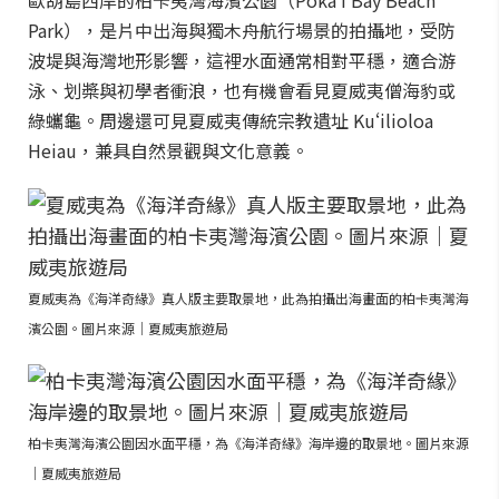
歐胡島西岸的柏卡夷灣海濱公園（Pōkaʻī Bay Beach
Park），是片中出海與獨木舟航行場景的拍攝地，受防
波堤與海灣地形影響，這裡水面通常相對平穩，適合游
泳、划槳與初學者衝浪，也有機會看見夏威夷僧海豹或
綠蠵龜。周邊還可見夏威夷傳統宗教遺址 Kuʻilioloa
Heiau，兼具自然景觀與文化意義。
夏威夷為《海洋奇緣》真人版主要取景地，此為拍攝出海畫面的柏卡夷灣海
濱公園。圖片來源｜夏威夷旅遊局
柏卡夷灣海濱公園因水面平穩，為《海洋奇緣》海岸邊的取景地。圖片來源
｜夏威夷旅遊局