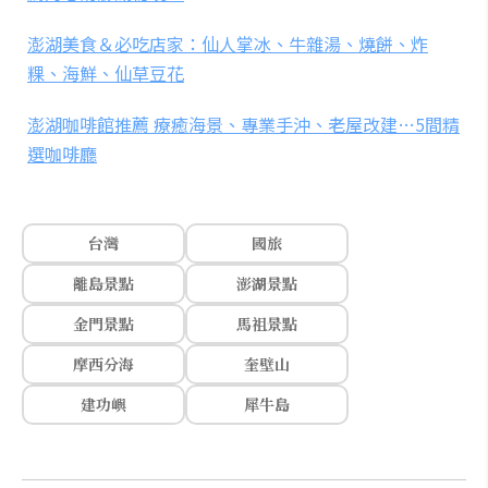
澎湖美食＆必吃店家：仙人掌冰、牛雜湯、燒餅、炸
粿、海鮮、仙草豆花
澎湖咖啡館推薦 療癒海景、專業手沖、老屋改建…5間精
選咖啡廳
台灣
國旅
離島景點
澎湖景點
金門景點
馬祖景點
摩西分海
奎壁山
建功嶼
犀牛島