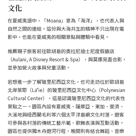
文化
在夏威夷語中，「Moana」意為「海洋」，也代表人與
自然之間的連結。這份與大海共生的精神不只出現在電
影中，也能在夏威夷的相關景點與體驗中看見。
推薦親子旅客前往歐胡島的奧拉尼迪士尼度假飯店
（Aulani, A Disney Resort & Spa），與莫娜見面合影，
並參加營火故事與兒童活動。
若想進一步了解玻里尼西亞文化，也可走訪位於歐胡島
北岸萊耶（Lāʻie）的玻里尼西亞文化中心（Polynesian
Cultural Center），這是認識玻里尼西亞文化的代表性
景點之一。園區內設有夏威夷、薩摩亞、東加、斐濟、
大溪地與紐西蘭毛利等六個太平洋島嶼文化村落，遊客
可參與各村落的傳統工藝示範、歌舞表演與互動活動。
園區也提供獨木舟遊河行程，晚間則有結合舞蹈、音樂