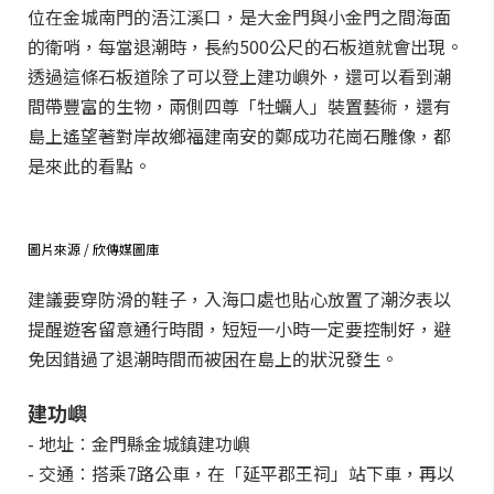
位在金城南門的浯江溪口，是大金門與小金門之間海面
的衛哨，每當退潮時，長約500公尺的石板道就會出現。
透過這條石板道除了可以登上建功嶼外，還可以看到潮
間帶豐富的生物，兩側四尊「牡蠣人」裝置藝術，還有
島上遙望著對岸故鄉福建南安的鄭成功花崗石雕像，都
是來此的看點。
圖片來源 / 欣傳媒圖庫
建議要穿防滑的鞋子，入海口處也貼心放置了潮汐表以
提醒遊客留意通行時間，短短一小時一定要控制好，避
免因錯過了退潮時間而被困在島上的狀況發生。
建功嶼
- 地址︰金門縣金城鎮建功嶼
- 交通︰搭乘7路公車，在「延平郡王祠」站下車，再以