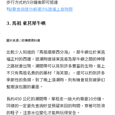
步行方式約5分鐘後即可抵達
?
點擊查詢建功嶼潮汐&建議上島時間
3. 馬祖 東莒犀牛嶼
圖片來源 / 欣傳媒資料庫
比較少人知道的「馬祖版摩西分海」，犀牛嶼位於東莒
福正村的西邊，退潮時連接東莒島及犀牛嶼之間的神隱
之路就會出現，潮間帶可以見到許多豐富的生物，島上
不只有馬祖名貴的的藥材「海芙蓉」，還可以釣到許多
季節性的魚類，到了晚上漲潮時，則有機會見到被夢幻
藍眼淚包圍的畫面。
長約450 公尺的潮間帶，單程走一趟大約需要10分鐘，
同樣的一定要先查詢好並預留來回的時間，穿著可防滑
的鞋子，注意水位變化才能夠玩得安全。