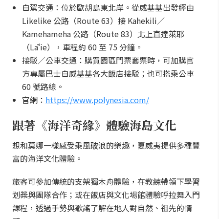
自駕交通：位於歐胡島東北岸。從威基基出發經由
Likelike 公路（Route 63）接 Kahekili／
Kamehameha 公路（Route 83）北上直達萊耶
（Lāʻie），車程約 60 至 75 分鐘。
接駁／公車交通：購買園區門票套票時，可加購官
方專屬巴士自威基基各大飯店接駁；也可搭乘公車
60 號路線。
官網：
https://www.polynesia.com/
跟著《海洋奇緣》體驗海島文化
想和莫娜一樣感受乘風破浪的樂趣，夏威夷提供多種豐
富的海洋文化體驗。
旅客可參加傳統的支架獨木舟體驗，在教練帶領下學習
划槳與團隊合作；或在飯店與文化場館體驗呼拉舞入門
課程，透過手勢與歌謠了解在地人對自然、祖先的情