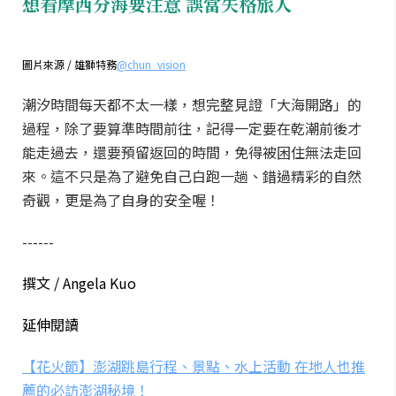
想看摩西分海要注意 誤當失格旅人
圖片來源 / 雄獅特務
@chun_vision
潮汐時間每天都不太一樣，想完整見證「大海開路」的
過程，除了要算準時間前往，記得一定要在乾潮前後才
能走過去，還要預留返回的時間，免得被困住無法走回
來。這不只是為了避免自己白跑一趟、錯過精彩的自然
奇觀，更是為了自身的安全喔！
------
撰文 / Angela Kuo
延伸閱讀
【花火節】澎湖跳島行程、景點、水上活動 在地人也推
薦的必訪澎湖秘境！