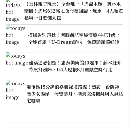
【雲林親子玩水】全台唯一「虎爺主題」叢林水
樂園！虎尾632高地免門票回歸，玩水＋4大順遊
秘境一日遊懶人包
搭機告別落枕！阿聯酋航空經濟艙座椅升級，
全球首創「U-Dream頭枕」包覆頭頸超好睡
建築迷必朝聖！忠泰美術館10週年：藤本壯介
特展打頭陣，1:5大屋根8月震撼空降台北
離市區15分鐘的嘉義祕境路線！造訪「台版神
隱少女湯屋」清豐濤月、湖景窯烤披薩與人氣私
宅咖啡