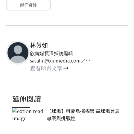
海洋奇緣
林芳如
欣傳媒資深採訪編輯。
sasalin@xinmedia.com／
happy21917@gmail.com
查看所有文章
延伸閱讀
【球場】可愛島揮桿樂 高球場兼具
專業與挑戰性