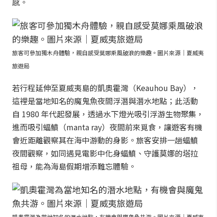
感。
旅客可參加獨木舟體驗，親自感受莫娜乘風破浪的樂趣。圖片來源｜夏威夷
旅遊局
若行程延伸至夏威夷島的凱奧霍灣（Keauhou Bay），
這裡是當地知名的魔鬼魚夜間浮潛與潛水地點；此活動
自 1980 年代起發展，透過水下燈光吸引浮游生物聚集，
進而吸引蝠鱝（manta ray）夜間前來覓食，讓遊客有機
會近距離觀察其在海中游動的身影。旅客安排一趟蝠鱝
夜間觀察，如同遇見電影中化身蝠鱝、守護莫娜的塔拉
祖母，能為海島假期增添難忘體驗。
凱奧霍灣為當地知名的潛水地點，有機會與魔鬼魚共游。圖片來源｜夏威夷