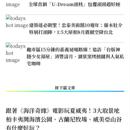
全球首創「U-Dream頭枕」包覆頭頸超好睡
建築迷必朝聖！忠泰美術館10週年：藤本壯介
特展打頭陣，1:5大屋根8月震撼空降台北
離市區15分鐘的嘉義祕境路線！造訪「台版神
隱少女湯屋」清豐濤月、湖景窯烤披薩與人氣私
宅咖啡
接下篇文章
跟著《海洋奇緣》電影玩夏威夷！3大取景地
柏卡夷灣海濱公園、古蘭尼牧場、威美亞山谷
有什麼好玩？