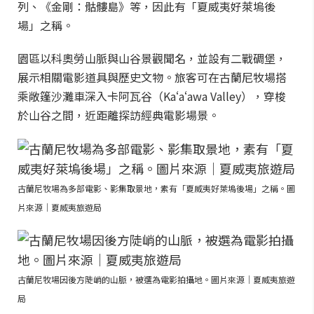
列、《金剛：骷髏島》等，因此有「夏威夷好萊塢後
場」之稱。
園區以科奧勞山脈與山谷景觀聞名，並設有二戰碉堡，
展示相關電影道具與歷史文物。旅客可在古蘭尼牧場搭
乘敞篷沙灘車深入卡阿瓦谷（Kaʻaʻawa Valley），穿梭
於山谷之間，近距離探訪經典電影場景。
古蘭尼牧場為多部電影、影集取景地，素有「夏威夷好萊塢後場」之稱。圖
片來源｜夏威夷旅遊局
古蘭尼牧場因後方陡峭的山脈，被選為電影拍攝地。圖片來源｜夏威夷旅遊
局