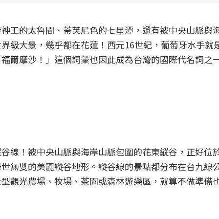
斧神工的太魯閣、蒂芙尼色的七星潭，還有被中央山脈與
界級大景，幾乎都在花蓮！西元16世紀，葡萄牙水手就
「福爾摩沙！」這個詞彙也因此成為台灣的國際代名詞之
縱谷線！被中央山脈與海岸山脈包圍的花東縱谷，正好位
舉世無雙的美麗縱谷地形。縱谷線的景點都分布在台九線
大型觀光農場、牧場、茶園或森林遊樂區，就算不做準備