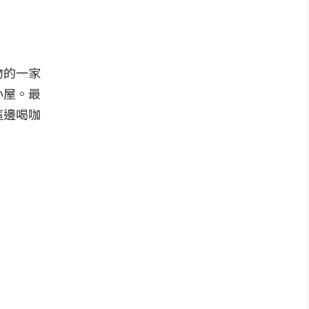
物的一家
小屋。最
這邊喝咖