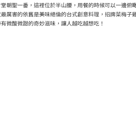
食堂朝聖一番，這裡位於半山腰，用餐的時候可以一邊俯
盧最厲害的依舊是美味絕倫的台式創意料理，招牌菜梅子
帶有微酸微甜的奇妙滋味，讓人越吃越想吃！