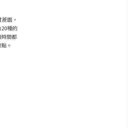
甘蔗園，
20種的
段時間都
景點。