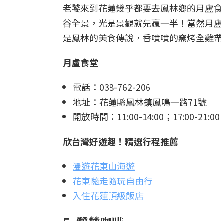
老饕來到花蓮幾乎都要去鳳林鄉的月盧
谷全景，光是景觀就先贏一半！當然月
是鳳林的美食傳說，香噴噴的窯烤全雞
月盧食堂
電話：038-762-206
地址：花蓮縣鳳林鎮鳳鳴一路71號
開放時間：11:00-14:00；17:00-21:00
欣台灣好遊趣！精選行程推薦
漫遊花東山海遊
花東隨走隨玩自由行
入住花蓮頂級飯店