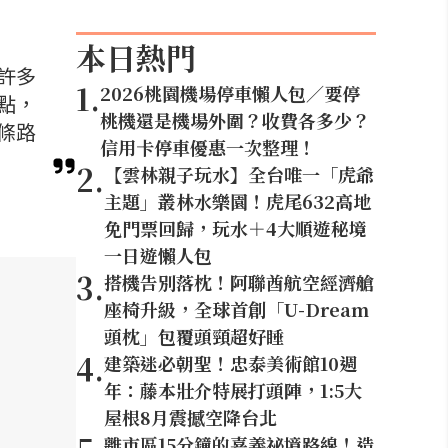
本日熱門
許多
1
.
2026桃園機場停車懶人包／要停
點，
桃機還是機場外圍？收費各多少？
條路
信用卡停車優惠一次整理！
2
.
【雲林親子玩水】全台唯一「虎爺
主題」叢林水樂園！虎尾632高地
免門票回歸，玩水＋4大順遊秘境
一日遊懶人包
3
.
搭機告別落枕！阿聯酋航空經濟艙
座椅升級，全球首創「U-Dream
頭枕」包覆頭頸超好睡
4
.
建築迷必朝聖！忠泰美術館10週
年：藤本壯介特展打頭陣，1:5大
屋根8月震撼空降台北
離市區15分鐘的嘉義祕境路線！造