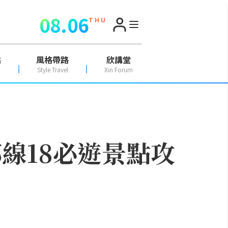
08.06
T H U
點
風格帶路
欣講堂
Style Travel
Xin Forum
線18必遊景點攻