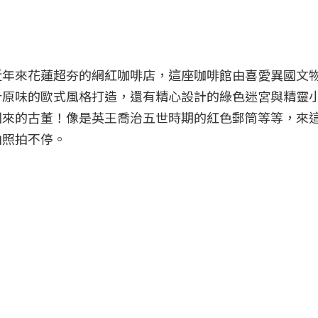
近年來花蓮超夯的網紅咖啡店，這座咖啡館由喜愛異國文
汁原味的歐式風格打造，還有精心設計的綠色迷宮與精靈
回來的古董！像是英王喬治五世時期的紅色郵筒等等，來
拍照拍不停。