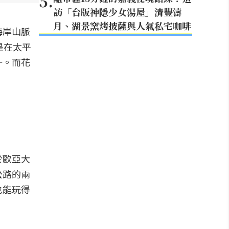
5
.
訪「台版神隱少女湯屋」清豐濤
月、湖景窯烤披薩與人氣私宅咖啡
海岸山脈
是在太平
一。而花
於歐亞大
公路的兩
也能玩得