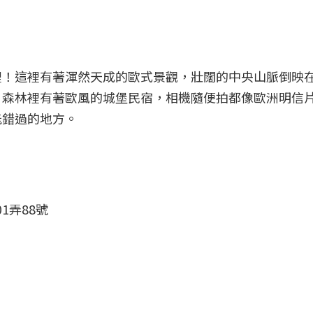
裡！這裡有著渾然天成的歐式景觀，壯闊的中央山脈倒映
，森林裡有著歐風的城堡民宿，相機隨便拍都像歐洲明信
能錯過的地方。
1弄88號