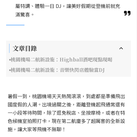
屬特調、體驗一日 DJ，讓美好假期從登機前就充
滿驚喜。
文章目錄
桃園機場二航新設施：Highball酒吧現點現喝
桃園機場二航新設施：音樂快閃店體驗當DJ
暑假一到，桃園機場天天熱鬧滾滾，到處都是準備飛出
國度假的人潮。出境過關之後，距離登機起飛通常還有
一小段等待時間，除了逛免稅店、坐按摩椅，或者在特
色候機室拍照打卡，現在第二航廈多了超厲害的全新設
施，讓大家等飛機不無聊！