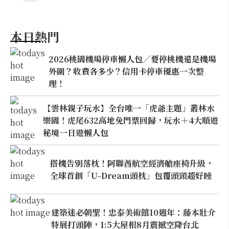
本日熱門
2026桃園機場停車懶人包／要停桃機還是機場
外圍？收費各多少？信用卡停車優惠一次整
理！
【雲林親子玩水】全台唯一「虎爺主題」叢林水
樂園！虎尾632高地免門票回歸，玩水＋4大順遊
秘境一日遊懶人包
搭機告別落枕！阿聯酋航空經濟艙座椅升級，
全球首創「U-Dream頭枕」包覆頭頸超好睡
建築迷必朝聖！忠泰美術館10週年：藤本壯介
特展打頭陣，1:5大屋根8月震撼空降台北