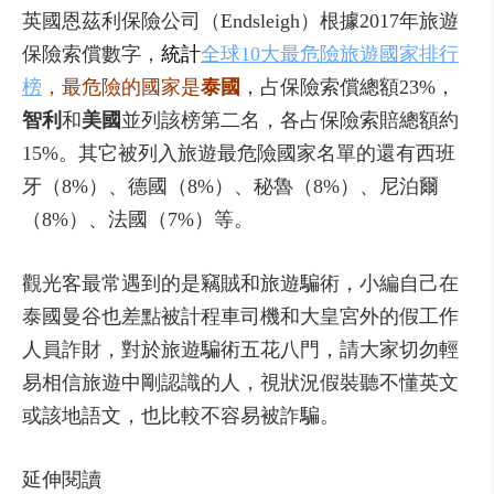
英國恩茲利保險公司（Endsleigh）根據2017年旅遊
保險索償數字，
統計
全球10大最危險旅遊國家排行
榜
，最危險的國家是
泰國
，占保險索償總額23%，
智利
和
美國
並列該榜第二名，各占保險索賠總額約
15%。其它被列入旅遊最危險國家名單的還有西班
牙（8%）、德國（8%）、秘魯（8%）、尼泊爾
（8%）、法國（7%）等。
觀光客最常遇到的是竊賊和旅遊騙術，小編自己在
泰國曼谷也差點被計程車司機和大皇宮外的假工作
人員詐財，對於旅遊騙術五花八門，請大家切勿輕
易相信旅遊中剛認識的人，視狀況假裝聽不懂英文
或該地語文，也比較不容易被詐騙。
延伸閱讀