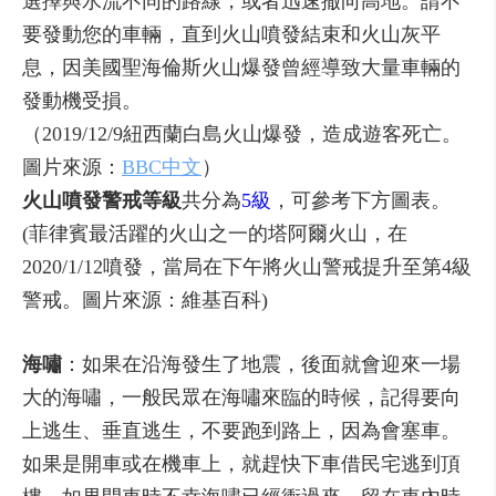
選擇與水流不同的路線，或者迅速撤向高地。請不
要發動您的車輛，直到火山噴發結束和火山灰平
息，因美國聖海倫斯火山爆發曾經導致大量車輛的
發動機受損。
（2019/12/9紐西蘭白島火山爆發，造成遊客死亡。
圖片來源：
BBC中文
）
火山噴發警戒等級
共分為
5級
，可參考下方圖表。
(菲律賓最活躍的火山之一的塔阿爾火山，在
2020/1/12噴發，當局在下午將火山警戒提升至第4級
警戒。圖片來源：維基百科)
海嘯
：如果在沿海發生了地震，後面就會迎來一場
大的海嘯，一般民眾在海嘯來臨的時候，記得要向
上逃生、垂直逃生，不要跑到路上，因為會塞車。
如果是開車或在機車上，就趕快下車借民宅逃到頂