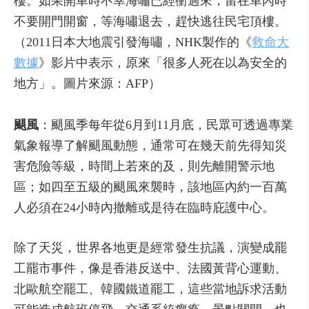
樓。如果開車時不幸海嘯已經衝過來，留在車內時
不要開門開窗，等海嘯退去，趕快逃往民宅頂樓。
（2011日本大地震引發海嘯，NHK製作的《
救命大
數據
》影片中表示，原來「很多人死在以為安全的
地方」。圖片來源：AFP）
颶風
：颶風季每年從6月到11月底，民眾可透過專業
氣象報導了解颶風動態，通常可在幾天前先得知災
害危險等級，時間上若來的及，則先離開警示地
區；如四至五級的颶風來襲時，該地區內約一百萬
人必須在24小時內撤離或是待在臨時庇護中心。
除了天災，世界各地更是經常發生抗議，演變成罷
工罷市事件，像是香港反送中、法國黃背心運動、
北歐航空罷工、韓國鐵道罷工，這些當地訴求活動