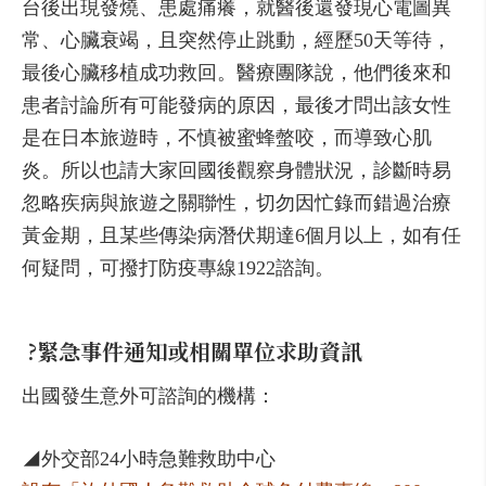
台後出現發燒、患處痛癢，就醫後還發現心電圖異
常、心臟衰竭，且突然停止跳動，經歷50天等待，
最後心臟移植成功救回。醫療團隊說，他們後來和
患者討論所有可能發病的原因，最後才問出該女性
是在日本旅遊時，不慎被蜜蜂螫咬，而導致心肌
炎。所以也請大家回國後觀察身體狀況，診斷時易
忽略疾病與旅遊之關聯性，切勿因忙錄而錯過治療
黃金期，且某些傳染病潛伏期達6個月以上，如有任
何疑問，可撥打防疫專線1922諮詢。
?
緊急事件通知或相關單位求助資訊
出國發生意外可諮詢的機構：
◢外交部24小時急難救助中心