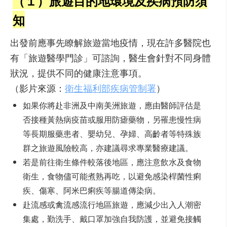
（１）旅遊目的地環境及疾病預防須
知
出發前應事先瞭解旅遊當地疫情，現在許多醫院也
有「旅遊醫學門診」可諮詢，醫生會針對不同身體
狀況，提供不同的健康注意事項。
（影片來源：
衛生福利部疾病管制署
）
如果你將赴非洲及中南美洲旅遊，應由醫師評估是
否接種黃熱病疫苗或服用防瘧藥物，另罹患慢性病
等長期服藥患者、嬰幼兒、孕婦、高齡者等特殊族
群之旅遊風險較高，亦建議尋求專業醫療建議。
若是前往衛生條件較落後地區，應注意飲水及食物
衛生，食物儘可能煮熟再吃，以避免感染桿菌性痢
疾、傷寒、阿米巴痢疾等腸道傳染病。
赴流感或禽流感流行地區旅遊，應減少出入人潮密
集處，勤洗手、戴口罩加強自我防護，並避免接觸