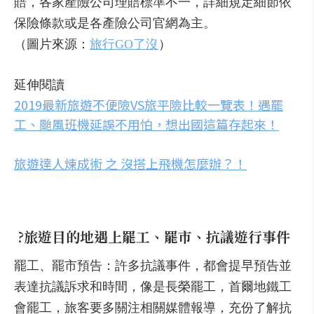
賠，各家產險公司理賠標準不一，詳細規定細節依
保險條款或是各產險公司官網為主。
（圖片來源：
旅行GO了沒
）
延伸閱讀
2019最新旅遊不便險VS旅平險比較一覽表！遇罷
工、颱風班機延誤不用怕，想出國這篇存起來！
旅遊達人煉成術 之 沒搭上飛機怎麼辦？！
?
旅遊目的地遇上罷工、罷市、抗議遊行事件
罷工、罷市預告：許多抗議事件，都會提早預告並
表達抗議訴求和時間，像是長榮罷工，首爾地鐵工
會罷工，旅客要多關注相關媒體報導，充份了解抗