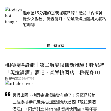
離市區15分鐘的嘉義祕境路線！造訪「台版神
隱少女湯屋」清豐濤月、湖景窯烤披薩與人氣私
宅咖啡
接下篇文章
桃園機場設施｜第二航廈候機新體驗！軒尼詩
「現拉調酒」酒吧、音樂快閃店一秒變身DJ
By
蘇祐萱
2026/07/07
暑假出國，桃園機場候機變有趣了！昇恆昌於第
二航廈攜手軒尼詩推出亞洲免稅首間「現拉調酒
酒吧」，同步引進 Marshall 音樂快閃店。喝杯專