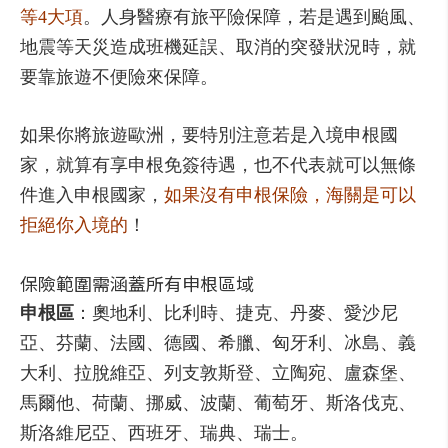
等4大項
。人身醫療有旅平險保障，若是遇到颱風、
地震等天災造成班機延誤、取消的突發狀況時，就
要靠旅遊不便險來保障。
如果你將旅遊歐洲，要特別注意若是入境申根國
家，就算有享申根免簽待遇，也不代表就可以無條
件進入申根國家，
如果沒有申根保險，海關是可以
拒絕你入境的
！
保險範圍需涵蓋所有申根區域
申根區
：奧地利、比利時、捷克、丹麥、愛沙尼
亞、芬蘭、法國、德國、希臘、匈牙利、冰島、義
大利、拉脫維亞、列支敦斯登、立陶宛、盧森堡、
馬爾他、荷蘭、挪威、波蘭、葡萄牙、斯洛伐克、
斯洛維尼亞、西班牙、瑞典、瑞士。