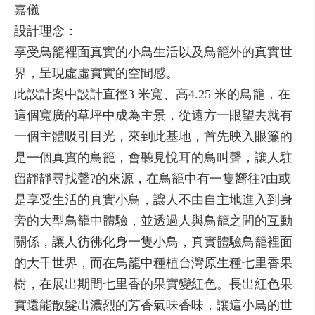
嘉儀
設計理念：
享受鳥籠裡面真實的小鳥生活以及鳥籠外的真實世
界，呈現虛虛實實的空間感。
此設計案中設計直徑3 米寬、高4.25 米的鳥籠，在
這個寬廣的草坪中成為主景，從遠方一眼望去就有
一個主體吸引目光，來到此基地，首先映入眼簾的
是一個真實的鳥籠，會聽見悅耳的鳥叫聲，讓人駐
留靜靜尋找聲?的來源，在鳥籠中有一隻嚮往?由或
是享受生活的真實小鳥，讓人不由自主地進入到身
旁的大型鳥籠中體驗，並透過人與鳥籠之間的互動
關係，讓人彷彿化身一隻小鳥，真實體驗鳥籠裡面
的大千世界，而在鳥籠中種植台灣原生種七里香果
樹，在展出期間七里香的果實變紅色。長出紅色果
實還能散髮出濃烈的芳香氣味香味，讓這小鳥的世