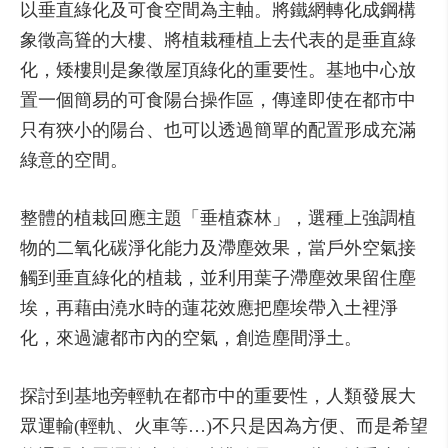
以垂直綠化及可食空間為主軸。將鐵網轉化成鋼構
象徵高聳的大樓、將植栽種植上去代表的是垂直綠
化，矮樓則是象徵屋頂綠化的重要性。基地中心放
置一個簡易的可食陽台操作區，傳達即使在都市中
只有狹小的陽台、也可以透過簡單的配置形成充滿
綠意的空間。
整體的植栽回應主題「垂植森林」，選種上強調植
物的二氧化碳淨化能力及滯塵效果，當戶外空氣接
觸到垂直綠化的植栽，並利用葉子滯塵效果留住塵
埃，再藉由澆水時的蓮花效應把塵埃帶入土裡淨
化，來過濾都市內的空氣，創造塵間淨土。
探討到基地旁輕軌在都市中的重要性，人類發展大
眾運輸(輕軌、火車等…)不只是因為方便、而是希望