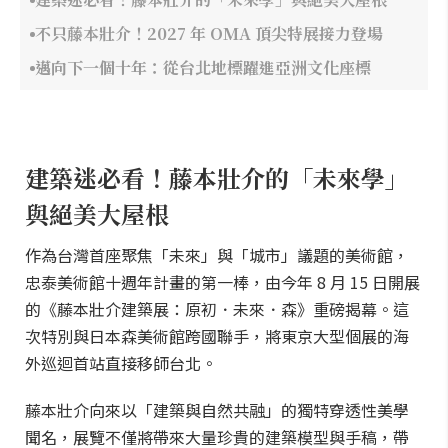
不只藤本壯介！2027 年 OMA 頂尖特展接力登場
邁向下一個十年：從台北地標躍進亞洲文化座標
建築迷必看！藤本壯介的「未來學」
與絕美大屋根
作為台灣首座聚焦「未來」與「城市」議題的美術館，
忠泰美術館十週年計畫的第一棒，由今年 8 月 15 日開展
的《藤本壯介建築展：原初．未來．森》重磅揭幕。這
次特別與日本森美術館跨國聯手，將東京大型個展的海
外巡迴首站直接移師台北。
藤本壯介向來以「建築與自然共融」的獨特穿透性美學
聞名，展覽不僅將帶來大量珍貴的建築模型與手稿，帶