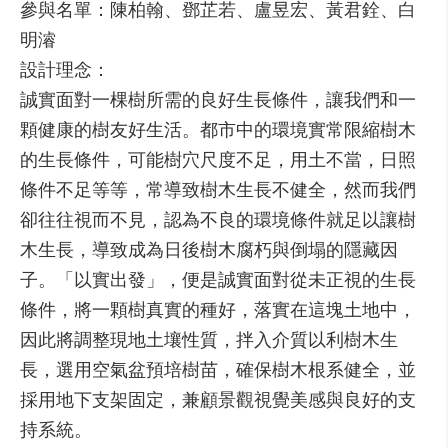
參與名單：陳柏翰、鄧芷若、盧昱宏、黃君銓、白
明濬
設計理念：
誠實面對一棵樹所需的良好生長條件，讓我們和一
顆健康的樹友好生活。都市中的環境實常限縮樹木
的生長條件，可能樹穴尺度不足，用土不當，日照
條件不足等等，常導致樹木生長不健全，然而我們
卻往往視而不見，認為不良的環境條件就足以讓樹
木生長，導致成為日後樹木腐朽與倒塌的隱藏因
子。「以實出發」，便是誠實面對從未正視的生長
條件，將一顆樹真實的種好，落實在這塊土地中，
因此將調整現地土壤性質，拌入介質以利樹木生
長，選用空氣盆預培樹苗，確保樹木根系健全，並
採用地下支架固定，兼顧景觀視覺美感與良好的支
持系統。