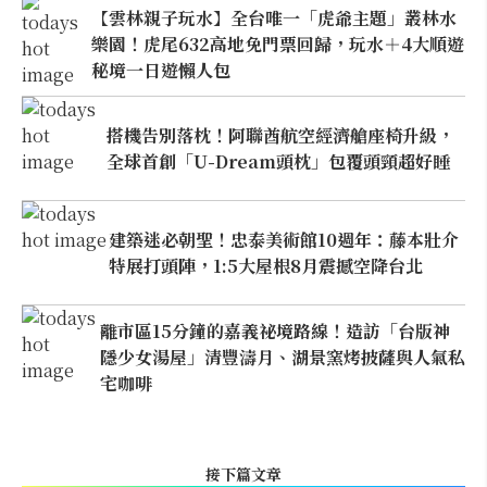
【雲林親子玩水】全台唯一「虎爺主題」叢林水
樂園！虎尾632高地免門票回歸，玩水＋4大順遊
秘境一日遊懶人包
搭機告別落枕！阿聯酋航空經濟艙座椅升級，
全球首創「U-Dream頭枕」包覆頭頸超好睡
建築迷必朝聖！忠泰美術館10週年：藤本壯介
特展打頭陣，1:5大屋根8月震撼空降台北
離市區15分鐘的嘉義祕境路線！造訪「台版神
隱少女湯屋」清豐濤月、湖景窯烤披薩與人氣私
宅咖啡
接下篇文章