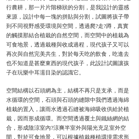
行農耕，那一片片階梯狀的分割，是我設計的靈感
來源，設計中每一塊的拼貼與分割，試圖將孩子帶
到不同視野感受環境與空間，透過爬?走?蹲，真實
的觸摸那結合植栽的自然空間，而空間中的植栽為
可食地景，透過栽種與收成過程，現代孩子又可以
再次與自然完美共生，對於每天吃的飲食，吃進去
也不知道是甚麼東西的現代孩子，此設計試圖讓孩
子在玩樂中耳濡目染的認識它。
空間結構以石頭網為主，結構不再只是支承，而是
水循環的空間，石頭與石頭的縫隙中我們透過海綿
植栽的置入，讓雨水透過石縫被海綿吸收供給於植
栽，因而形成循環。而空間透過覆土與鐵絲網的結
合，形成陰涼室內?涼爽半室外與陽光充足室外空
間，對於可食地景，可以根據植栽種植環境需求形