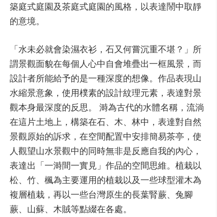
築庭式庭園及茶庭式庭園的風格，以表達鬧中取靜
的意境。
「水未必就會染濕衣衫，石又何嘗沉重不堪？」所
謂景觀面貌在每個人心中自會堆疊出一框風景，而
設計者所能給予的是一種深度的想像。作品表現山
水縮景意象，使用樸素的設計紋理元素，表達對景
觀本身最深度的反思。 溡為古代的水體名稱，流淌
在這片土地上，構築在石、木、林中，表達對自然
景觀原始的訴求，在空間配置中安排簡易茶亭，使
人觀望山水景觀中的同時無非是反應自我的內心，
表達出「一溡間一實見」作品的空間思維。植栽以
松、竹、楓為主要運用的植栽以及一些球型灌木為
複層植栽，再以一些台灣原生的長葉腎蕨、兔腳
蕨、山蘇、木賊等點綴在各處。