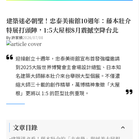
建築迷必朝聖！忠泰美術館10週年：藤本壯介
特展打頭陣，1:5大屋根8月震撼空降台北
By
許家禎
2026/07/08
迎接創立十週年，忠泰美術館宣布首發強檔邀請
到2025大阪世界博覽會主會場設計總監、日本知
名建築大師藤本壯介來台舉辦大型個展。不僅濃
縮大師三十載的創作精華，萬博精神象徵「大屋
根」更將以 1:5 的巨型比例重現。
文章目錄
建築迷必看！藤本壯介的「未來學」與絕美大屋根