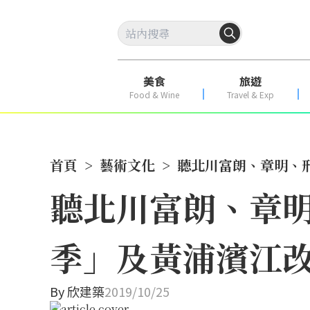
美食
旅遊
Food & Wine
Travel & Exp
首頁
>
藝術文化
>
聽北川富朗、章明、邢
聽北川富朗、章明
季」及黃浦濱江
By
欣建築
2019/10/25