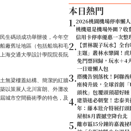
本日熱門
1
.
2026桃園機場停車懶
桃機還是機場外圍？收
信用卡停車優惠一次整
東民生碼頭成功舉辦後，今年空
2
.
【雲林親子玩水】全台
船廠舊址地區（包括船塢和毛
主題」叢林水樂園！虎尾
上海交通大學設計學院院長阮
免門票回歸，玩水＋4
一日遊懶人包
3
.
搭機告別落枕！阿聯酋
凝土無梁樓蓋結構、簡潔的紅牆
座椅升級，全球首創「U
建築以策展人北川富朗、外灘改
頭枕」包覆頭頸超好睡
屆城市空間藝術季的特色，及
4
.
建築迷必朝聖！忠泰美
年：藤本壯介特展打頭陣
屋根8月震撼空降台北
5
.
離市區15分鐘的嘉義