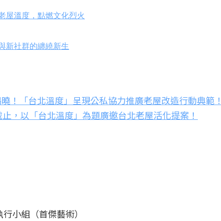
市老屋溫度，點燃文化烈火
屋與新社群的纏繞新生
單揭曉！「台北溫度」呈現公私協力推廣老屋改造行動典範
9截止，以「台北溫度」為題廣邀台北老屋活化提案！
」執行小組（首傑藝術）