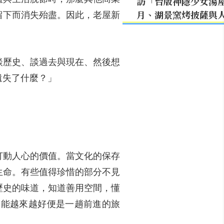
訪「台版神隱少女湯
月、湖景窯烤披薩與
留下而消失殆盡。因此，老屋新
談歷史、談過去與現在、然後想
遺失了什麼？」
打動人心的價值。當文化的保存
生命。有些值得珍惜的部分不見
歷史的味道，知道善用空間，懂
，能越來越好便是一趟前進的旅