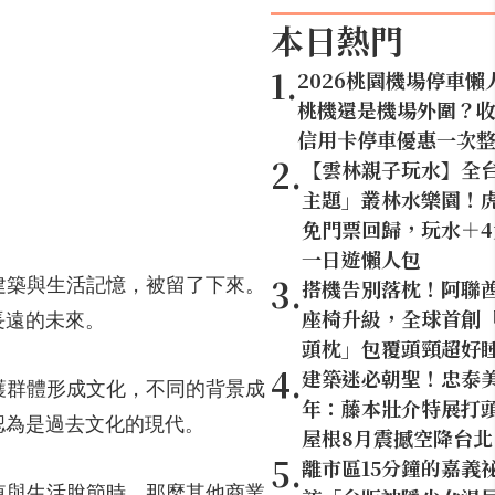
本日熱門
1
.
2026桃園機場停車懶
桃機還是機場外圍？
信用卡停車優惠一次
2
.
【雲林親子玩水】全
主題」叢林水樂園！虎
免門票回歸，玩水＋
一日遊懶人包
3
.
建築與生活記憶，被留了下來。
搭機告別落枕！阿聯
座椅升級，全球首創「U
長遠的未來。
頭枕」包覆頭頸超好
4
.
建築迷必朝聖！忠泰美
護群體形成文化，不同的背景成
年：藤本壯介特展打頭
認為是過去文化的現代。
屋根8月震撼空降台北
5
.
離市區15分鐘的嘉義
值與生活脫節時，那麼其他商業