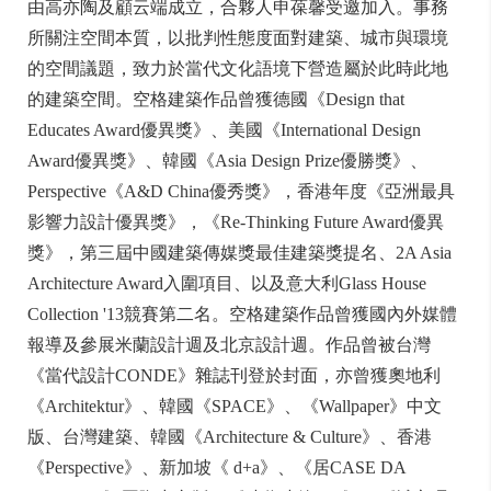
由高亦陶及顧云端成立，合夥人申葆馨受邀加入。事務
所關注空間本質，以批判性態度面對建築、城市與環境
的空間議題，致力於當代文化語境下營造屬於此時此地
的建築空間。空格建築作品曾獲德國《Design that
Educates Award優異獎》、美國《International Design
Award優異獎》、韓國《Asia Design Prize優勝獎》、
Perspective《A&D China優秀獎》，香港年度《亞洲最具
影響力設計優異獎》，《Re-Thinking Future Award優異
獎》，第三屆中國建築傳媒獎最佳建築獎提名、2A Asia
Architecture Award入圍項目、以及意大利Glass House
Collection '13競賽第二名。空格建築作品曾獲國內外媒體
報導及參展米蘭設計週及北京設計週。作品曾被台灣
《當代設計CONDE》雜誌刊登於封面，亦曾獲奧地利
《Architektur》、韓國《SPACE》、《Wallpaper》中文
版、台灣建築、韓國《Architecture & Culture》、香港
《Perspective》、新加坡《 d+a》、《居CASE DA