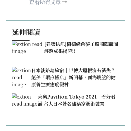
nellyhsu@xinmedia.com
查看所有文章
延伸閱讀
[建築快訊]樹德綠色夢工廠國際競圖
評選成果揭曉!!
日本淡路島旅宿｜世博大屋根沒有消失？
絕美「環形飯店」新開幕，面海眺望的健
康養生療癒度假村
東奧Pavilion Tokyo 2021－看好看
滿 六大日本著名建築家藝術裝置