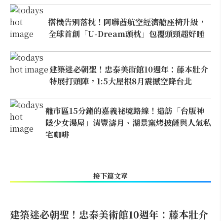
搭機告別落枕！阿聯酋航空經濟艙座椅升級，
全球首創「U-Dream頭枕」包覆頭頸超好睡
建築迷必朝聖！忠泰美術館10週年：藤本壯介
特展打頭陣，1:5大屋根8月震撼空降台北
離市區15分鐘的嘉義祕境路線！造訪「台版神
隱少女湯屋」清豐濤月、湖景窯烤披薩與人氣私
宅咖啡
接下篇文章
建築迷必朝聖！忠泰美術館10週年：藤本壯介