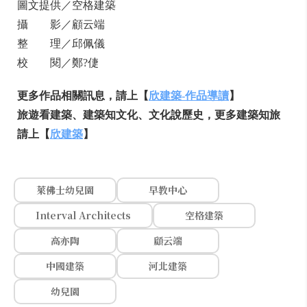
圖文提供／空格建築
攝 影／顧云端
整 理／邱佩儀
校 閱／鄭?倢
更多作品相關訊息，請上【
欣建築
-
作品導讀
】
旅遊看建築、建築知文化、文化說歷史，更多建築知旅
請上【
欣建築
】
萊佛士幼兒園
早教中心
Interval Architects
空格建築
高亦陶
顧云端
中國建築
河北建築
幼兒園