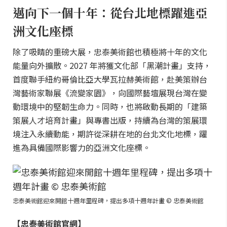
邁向下一個十年：從台北地標躍進亞
洲文化座標
除了吸睛的重磅大展，忠泰美術館也積極將十年的文化
能量向外擴散。2027 年將獲文化部「黑潮計畫」支持，
首度聯手紐約哥倫比亞大學瓦拉赫美術館，赴美策辦台
灣藝術家聯展《流變家園》，向國際藝壇展現台灣在變
動環境中的堅韌生命力。同時，也將啟動長期的「建築
策展人才培育計畫」與專書出版，持續為台灣的策展環
境注入永續動能，期許從深耕在地的台北文化地標，躍
進為具備國際影響力的亞洲文化座標。
忠泰美術館迎來開館十週年里程碑，提出多項十週年計畫 © 忠泰美術館
【忠泰美術館官網】