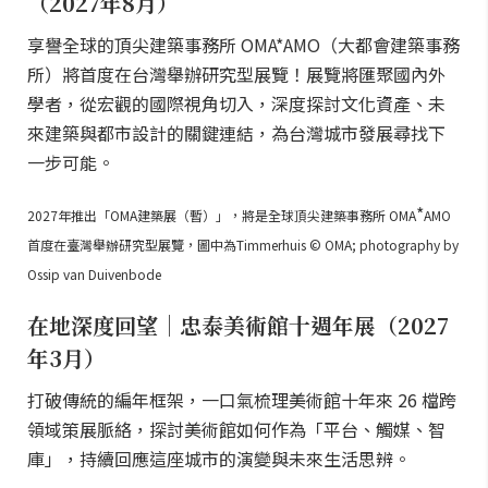
（2027年8月）
享譽全球的頂尖建築事務所 OMA*AMO（大都會建築事務
所）將首度在台灣舉辦研究型展覽！展覽將匯聚國內外
學者，從宏觀的國際視角切入，深度探討文化資產、未
來建築與都市設計的關鍵連結，為台灣城市發展尋找下
一步可能。
*
2027年推出「OMA建築展（暫）」，將是全球頂尖建築事務所 OMA
AMO
首度在臺灣舉辦研究型展覽，圖中為Timmerhuis © OMA; photography by
Ossip van Duivenbode
在地深度回望｜忠泰美術館十週年展（2027
年3月）
打破傳統的編年框架，一口氣梳理美術館十年來 26 檔跨
領域策展脈絡，探討美術館如何作為「平台、觸媒、智
庫」，持續回應這座城市的演變與未來生活思辨。