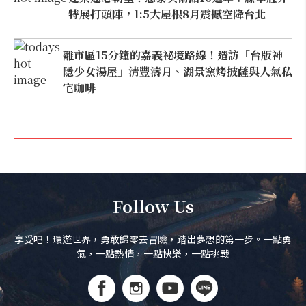
特展打頭陣，1:5大屋根8月震撼空降台北
離市區15分鐘的嘉義祕境路線！造訪「台版神
隱少女湯屋」清豐濤月、湖景窯烤披薩與人氣私
宅咖啡
Follow Us
享受吧！環遊世界，勇敢歸零去冒險，踏出夢想的第一步。一點勇
氣，一點熱情，一點快樂，一點挑戰