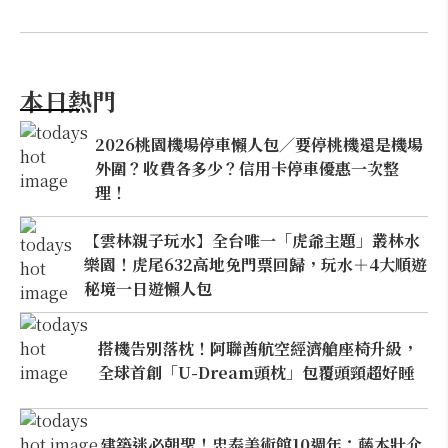
本日熱門
2026桃園機場停車懶人包／要停桃機還是機場
外圍？收費各多少？信用卡停車優惠一次整
理！
【雲林親子玩水】全台唯一「虎爺主題」叢林水
樂園！虎尾632高地免門票回歸，玩水＋4大順遊
秘境一日遊懶人包
搭機告別落枕！阿聯酋航空經濟艙座椅升級，
全球首創「U-Dream頭枕」包覆頭頸超好睡
建築迷必朝聖！忠泰美術館10週年：藤本壯介