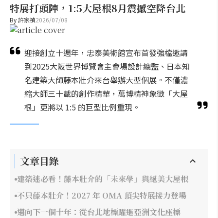
特展打頭陣，1:5大屋根8月震撼空降台北
By
許家禎
2026/07/08
迎接創立十週年，忠泰美術館宣布首發強檔邀請
到2025大阪世界博覽會主會場設計總監、日本知
名建築大師藤本壯介來台舉辦大型個展。不僅濃
縮大師三十載的創作精華，萬博精神象徵「大屋
根」更將以 1:5 的巨型比例重現。
文章目錄
建築迷必看！藤本壯介的「未來學」與絕美大屋根
不只藤本壯介！2027 年 OMA 頂尖特展接力登場
邁向下一個十年：從台北地標躍進亞洲文化座標