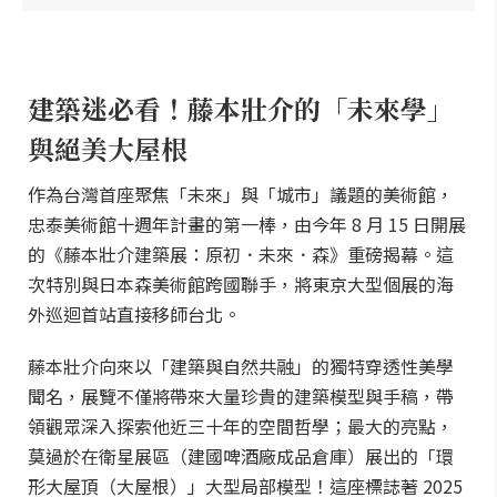
建築迷必看！藤本壯介的「未來學」
與絕美大屋根
作為台灣首座聚焦「未來」與「城市」議題的美術館，
忠泰美術館十週年計畫的第一棒，由今年 8 月 15 日開展
的《藤本壯介建築展：原初．未來．森》重磅揭幕。這
次特別與日本森美術館跨國聯手，將東京大型個展的海
外巡迴首站直接移師台北。
藤本壯介向來以「建築與自然共融」的獨特穿透性美學
聞名，展覽不僅將帶來大量珍貴的建築模型與手稿，帶
領觀眾深入探索他近三十年的空間哲學；最大的亮點，
莫過於在衛星展區（建國啤酒廠成品倉庫）展出的「環
形大屋頂（大屋根）」大型局部模型！這座標誌著 2025