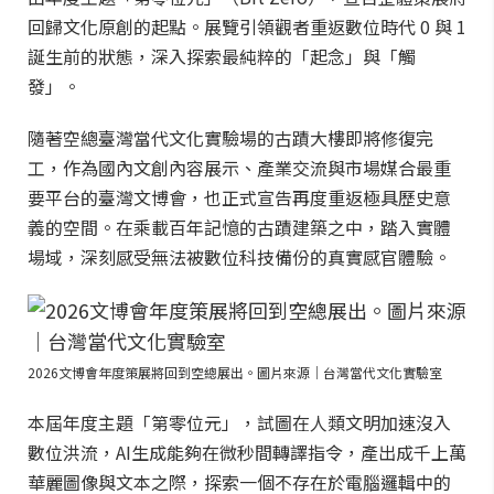
回歸文化原創的起點。展覽引領觀者重返數位時代 0 與 1
誕生前的狀態，深入探索最純粹的「起念」與「觸
發」。
隨著空總臺灣當代文化實驗場的古蹟大樓即將修復完
工，作為國內文創內容展示、產業交流與市場媒合最重
要平台的臺灣文博會，也正式宣告再度重返極具歷史意
義的空間。在乘載百年記憶的古蹟建築之中，踏入實體
場域，深刻感受無法被數位科技備份的真實感官體驗。
2026文博會年度策展將回到空總展出。圖片來源｜台灣當代文化實驗室
本屆年度主題「第零位元」，試圖在人類文明加速沒入
數位洪流，AI生成能夠在微秒間轉譯指令，產出成千上萬
華麗圖像與文本之際，探索一個不存在於電腦邏輯中的