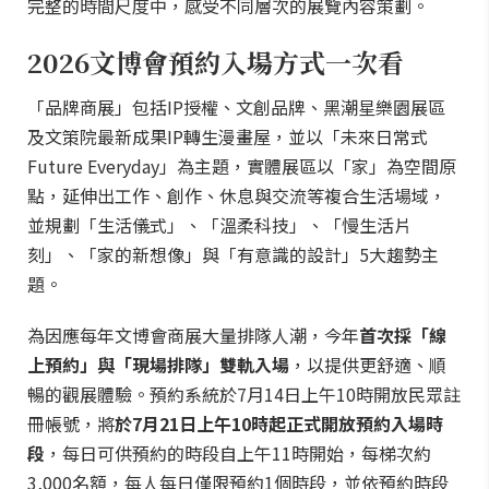
完整的時間尺度中，感受不同層次的展覽內容策劃。
2026文博會預約入場方式一次看
「品牌商展」包括IP授權、文創品牌、黑潮星樂園展區
及文策院最新成果IP轉生漫畫屋，並以「未來日常式
Future Everyday」為主題，實體展區以「家」為空間原
點，延伸出工作、創作、休息與交流等複合生活場域，
並規劃「生活儀式」、「溫柔科技」、「慢生活片
刻」、「家的新想像」與「有意識的設計」5大趨勢主
題。
為因應每年文博會商展大量排隊人潮，今年
首次採「線
上預約」與「現場排隊」雙軌入場
，以提供更舒適、順
暢的觀展體驗。預約系統於7月14日上午10時開放民眾註
冊帳號，將
於7月21日上午10時起正式開放預約入場時
段
，每日可供預約的時段自上午11時開始，每梯次約
3,000名額，每人每日僅限預約1個時段，並依預約時段