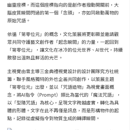
幽靈座標，而這個座標指向的是創作者撥動開關前，大
腦皮質瞬間閃過的第一個「念頭」，亦如同啟動萬物的
原始咒語。
依循「第零位元」的概念，文化策展將更彰顯並邀請觀
眾共同守護藝文創作者「起念瞬間」的力量，一起回到
「第零位元」，讓文化在冰冷的位元世界、AI世代，持續
散發出溫熱且鮮活的光芒。
主視覺由曾主導三金典禮視覺設計的設計團隊究方社統
籌，聯手風格獨特的外也企画共同創作，以策展主題
「第零位元」出發，並以「咒語造物」為視覺畫面概
念，將AI指令（Prompt）類比為當代的「魔法咒語」，
以「型隨咒語」為核心，呈現文字跨越虛實，轉化為具
體的形體。文字在此不再僅是訊息，而是形構物件的起
點，記錄從虛擬指令到物質生成的轉譯瞬間。