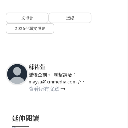
文博會
空總
2026台灣文博會
蘇祐萱
編輯企劃。 聯繫請洽：
maysu@xinmedia.com /
may860527@gmail.com
查看所有文章
延伸閱讀