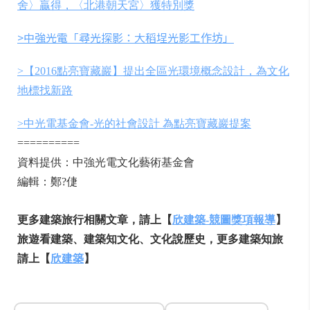
舍〉贏得，〈北港朝天宮〉獲特別獎
>中強光電「尋光探影：大稻埕光影工作坊」
>【2016點亮寶藏巖】提出全區光環境概念設計，為文化
地標找新路
>中光電基金會-光的社會設計 為點亮寶藏巖提案
==========
資料提供：中強光電文化藝術基金會
編輯：鄭?倢
更多建築旅行相關文章，請上【
欣建築-競圖獎項報導
】
旅遊看建築、建築知文化、文化說歷史，更多建築知旅
請上【
欣建築
】