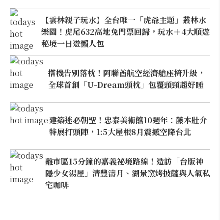
【雲林親子玩水】全台唯一「虎爺主題」叢林水
樂園！虎尾632高地免門票回歸，玩水＋4大順遊
秘境一日遊懶人包
搭機告別落枕！阿聯酋航空經濟艙座椅升級，
全球首創「U-Dream頭枕」包覆頭頸超好睡
建築迷必朝聖！忠泰美術館10週年：藤本壯介
特展打頭陣，1:5大屋根8月震撼空降台北
離市區15分鐘的嘉義祕境路線！造訪「台版神
隱少女湯屋」清豐濤月、湖景窯烤披薩與人氣私
宅咖啡