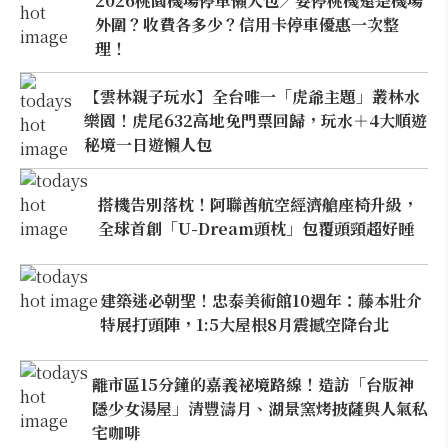
2026桃園機場停車懶人包／要停桃機還是機場
外圍？收費各多少？信用卡停車優惠一次整
理！
【雲林親子玩水】全台唯一「虎爺主題」叢林水
樂園！虎尾632高地免門票回歸，玩水＋4大順遊
秘境一日遊懶人包
搭機告別落枕！阿聯酋航空經濟艙座椅升級，
全球首創「U-Dream頭枕」包覆頭頸超好睡
建築迷必朝聖！忠泰美術館10週年：藤本壯介
特展打頭陣，1:5大屋根8月震撼空降台北
離市區15分鐘的嘉義祕境路線！造訪「台版神
隱少女湯屋」清豐濤月、湖景窯烤披薩與人氣私
宅咖啡