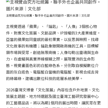
主視覺由究方社統籌，聯手外也企画共同創作。圖片來源｜文化部
主視覺透過「蘋果」、「鑰匙」、「人像」3個核心物
件，對應文化策展、文創品牌、IP授權的3大產業維度。
亞當的蘋果如同靈感的最初果實，以反思與映照，找尋
文化敘事的有機體；鑰匙象徵開啟商機的工具，目標解
鎖市場與受眾，創造無限商機；人像勾勒出靈魂與生命
力，在虛擬與真實界線模糊之際，展現豐沛的生命形
態。視覺畫面色彩的白藍綠色系，分別取自模擬數位介
面的灰白底色、電腦藍白當機的電腦藍、影視合成去背
的綠幕綠，建構出數位科技的底層系統美學。
2026臺灣文博會「文化策展」內容包含戶外地景、文化
策展主題館、地方特選館及國立臺灣工藝研究發展中心
的工藝選品店，將以為期1個月的展出時間，讓民眾在更