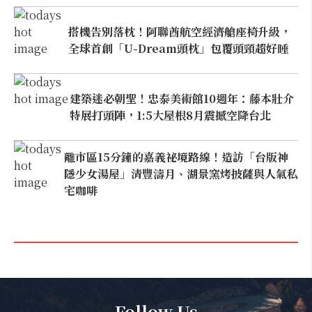
搭機告別落枕！阿聯酋航空經濟艙座椅升級，
全球首創「U-Dream頭枕」包覆頭頸超好睡
建築迷必朝聖！忠泰美術館10週年：藤本壯介
特展打頭陣，1:5大屋根8月震撼空降台北
離市區15分鐘的嘉義祕境路線！造訪「台版神
隱少女湯屋」清豐濤月、湖景窯烤披薩與人氣私
宅咖啡
Follow Us