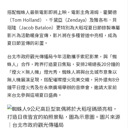
搭配蜘蛛人最新電影即將上映，電影主角湯姆．霍蘭德
（Tom Holland）、千黛亞（Zendaya）及雅各布．貝
塔隆（Jacob Batalon）更特別為大稻埕夏日節錄製專屬
影片為活動暖身宣傳，影片將在多種管道中亮相，成為
夏日節宣傳的彩蛋。
台北市政府觀光傳播局今年活動攜手索尼影業，與「蜘
蛛人」合作，跨界打造夏日焦點，安排2場總長20分鐘的
「煙火×無人機」燈光秀，蜘蛛人將與台北城市意象以
無人機展演呈現，搭配璀璨煙火完美交織，另外還有8分
鐘平日煙火秀及在永樂廣場舉辦的音樂會，邀請大家前
來台北參與這場夏日盛典。