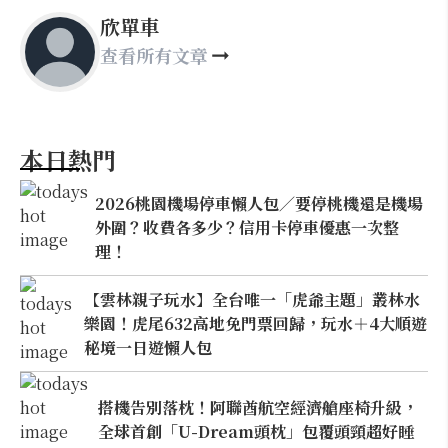
欣單車
查看所有文章
本日熱門
2026桃園機場停車懶人包／要停桃機還是機場
外圍？收費各多少？信用卡停車優惠一次整
理！
【雲林親子玩水】全台唯一「虎爺主題」叢林水
樂園！虎尾632高地免門票回歸，玩水＋4大順遊
秘境一日遊懶人包
搭機告別落枕！阿聯酋航空經濟艙座椅升級，
全球首創「U-Dream頭枕」包覆頭頸超好睡