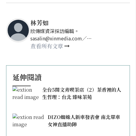
林芳如
欣傳媒資深採訪編輯。
sasalin@xinmedia.com／
happy21917@gmail.com
查看所有文章
延伸閱讀
全台5間文青喫茶店（2）茶香裡的人
生哲理：台北 臻味茶苑
DIZO蜘蛛人新車發表會 南北單車
女神直播助陣