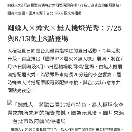
蜘蛛人9公尺高巨型氣偶將於大稻埕碼頭亮相，打造日夜皆宜的拍照景點，
圖為示意圖。圖片來源｜台北市政府觀光傳播局
蜘蛛人×煙火×無人機燈光秀：7/25
與8/15晚上8點登場
大稻埕夏日節是台北最具指標性的夏日活動，今年活動
升級，首度推出「國際IP×煙火×無人機」展演，將在7
月25日開幕及8月15日壓軸場晚間8點登場，由無人機展
演搭配煙火秀，為觀眾帶來總長20分鐘的夜空饗宴，屆
時蜘蛛人將搭配原版電影配樂穿梭，與台北城市意象共
同點亮夜空。
「蜘蛛人」將融合臺北城市特色，為大稻埕夜空帶來前所未有的視覺震撼，