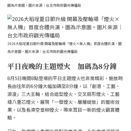
圖為示意圖。圖片來源｜台北市政府觀光傳播局
2026大稻埕夏日節升級 開幕及壓軸場「煙火×無人機」首度合體共演，圖
為示意圖。圖片來源｜台北市政府觀光傳播局
平日夜晚的主題煙火 加碼為8分鐘
8月5日晚間8點登場的平日主題煙火也非常精彩，施放時
長由往年的6分鐘大幅加碼至8分鐘，以「創意、工藝、
浪漫」三大主軸，結合造型煙火、交叉扇形煙火、工藝
級八重芯煙火，展現「一發煙火、層層綻放」的藝術效
果，以及長滯空垂柳煙火，帶來耳目一新的煙火觀賞體
驗。