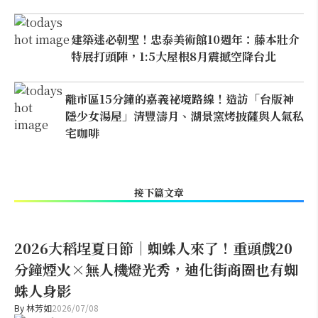
建築迷必朝聖！忠泰美術館10週年：藤本壯介
特展打頭陣，1:5大屋根8月震撼空降台北
離市區15分鐘的嘉義祕境路線！造訪「台版神
隱少女湯屋」清豐濤月、湖景窯烤披薩與人氣私
宅咖啡
接下篇文章
2026大稻埕夏日節｜蜘蛛人來了！重頭戲20
分鐘煙火×無人機燈光秀，迪化街商圈也有蜘
蛛人身影
By
林芳如
2026/07/08