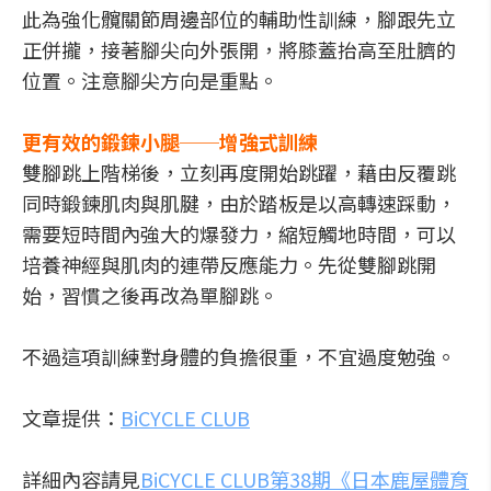
此為強化髖關節周邊部位的輔助性訓練，腳跟先立
正併攏，接著腳尖向外張開，將膝蓋抬高至肚臍的
位置。注意腳尖方向是重點。
更有效的鍛鍊小腿──增強式訓練
雙腳跳上階梯後，立刻再度開始跳躍，藉由反覆跳
同時鍛鍊肌肉與肌腱，由於踏板是以高轉速踩動，
需要短時間內強大的爆發力，縮短觸地時間，可以
培養神經與肌肉的連帶反應能力。先從雙腳跳開
始，習慣之後再改為單腳跳。
不過這項訓練對身體的負擔很重，不宜過度勉強。
文章提供：
BiCYCLE CLUB
詳細內容請見
BiCYCLE CLUB第38期《日本鹿屋體育