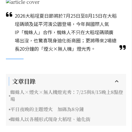
2026大稻埕夏日節將於7月25日至8月15日在大稻
埕碼頭及延平河濱公園登場，今年與國際人氣
IP「蜘蛛人」合作，蜘蛛人不只在大稻埕碼頭廣
場出沒，也驚喜現身迪化街商圈；更將帶來2場總
長20分鐘的「煙火×無人機」燈光秀。
文章目錄
蜘蛛人×煙火×無人機燈光秀：7/25與8/15晚上8點登
場
平日夜晚的主題煙火 加碼為8分鐘
蜘蛛人以各種形式現身大稻埕、迪化街