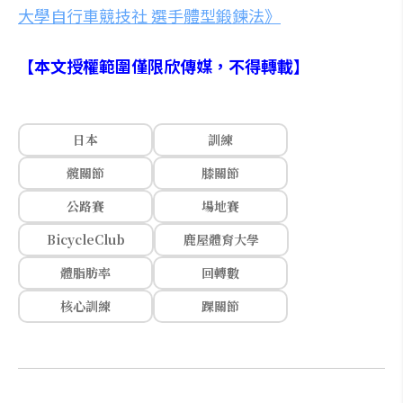
大學自行車競技社 選手體型鍛鍊法》
【本文授權範圍僅限欣傳媒，不得轉載】
日本
訓練
髖關節
膝關節
公路賽
場地賽
BicycleClub
鹿屋體育大學
體脂肪率
回轉數
核心訓練
踝關節