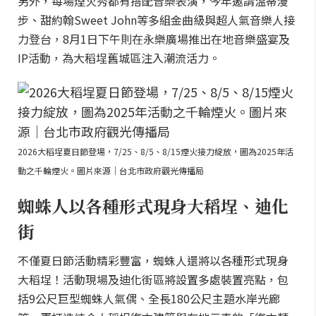
另外，每場煙火秀都有搭配音樂表演，今年邀請溫蒂漫
步、甜約翰Sweet John等多組金曲級與超人氣音樂人接
力登台，8月1日下午則在永樂廣場推出在地音樂盛宴及
IP活動，為大稻埕舊城區注入潮流活力。
2026大稻埕夏日節登場，7/25、8/5、8/15煙火接力綻放，圖為2025年活
動之千輪煙火。圖片來源｜台北市政府觀光傳播局
蜘蛛人以各種形式現身大稻埕、迪化
街
不僅夏日節活動精彩豐富，蜘蛛人還將以各種形式現身
大稻埕！活動現場及迪化街區將設置多處裝置亮點，包
括9公尺巨型蜘蛛人氣偶、全長180公尺主題水岸光廊