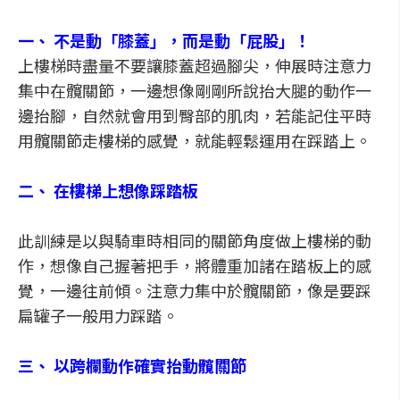
一、 不是動「膝蓋」，而是動「屁股」！
上樓梯時盡量不要讓膝蓋超過腳尖，伸展時注意力
集中在髖關節，一邊想像剛剛所說抬大腿的動作一
邊抬腳，自然就會用到臀部的肌肉，若能記住平時
用髖關節走樓梯的感覺，就能輕鬆運用在踩踏上。
二、 在樓梯上想像踩踏板
此訓練是以與騎車時相同的關節角度做上樓梯的動
作，想像自己握著把手，將體重加諸在踏板上的感
覺，一邊往前傾。注意力集中於髖關節，像是要踩
扁罐子一般用力踩踏。
三、 以跨欄動作確實抬動髖關節