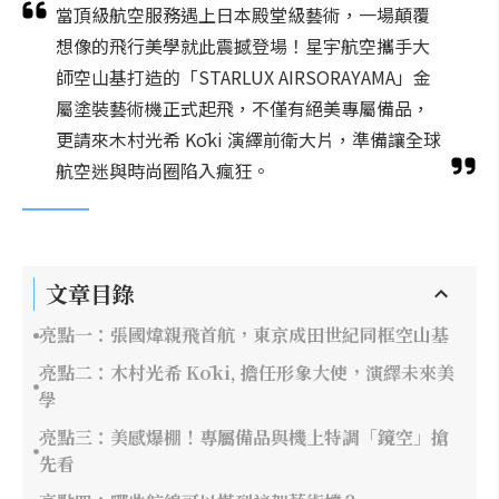
當頂級航空服務遇上日本殿堂級藝術，一場顛覆
想像的飛行美學就此震撼登場！星宇航空攜手大
師空山基打造的「STARLUX AIRSORAYAMA」金
屬塗裝藝術機正式起飛，不僅有絕美專屬備品，
更請來木村光希 Kōki 演繹前衛大片，準備讓全球
航空迷與時尚圈陷入瘋狂。
文章目錄
亮點一：張國煒親飛首航，東京成田世紀同框空山基
亮點二：木村光希 Kōki, 擔任形象大使，演繹未來美
學
亮點三：美感爆棚！專屬備品與機上特調「鏡空」搶
先看