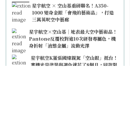
星宇航空 × 空山基重磅聯名！A350-
1000 變身金銀「會飛的藝術品」，打造
三萬英呎空中藝廊
星宇航空×空山基｜地表最大空中藝術品！
Pantone反覆校對逾10次研發專屬色，機
身折射「液態金屬」流動光澤
星宇航空K董張國煒親駕「空山銀」抵台！
實機光是塗裝與調色就花了8個月，同款限
量模型上架即秒殺
本日熱門