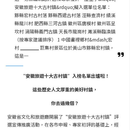
安徽旅遊十大古村鎮&rdquo;擬入選單位名單：
黟縣宏村古村落 黟縣西遞古村落 涇縣查濟村 績溪
縣龍川村 肥西縣三河古鎮 徽州區唐模村 徽州區呈
坎村 渦陽縣義門古鎮 天長市龍崗村 濉溪縣臨渙鎮
（按專家建議排序） 1 中國畫裡鄉村&mdash;宏
村 ▁▁▁▁ 巨集村景區位於黃山市黟縣宏村鎮，
這是一
“安徽旅遊十大古村鎮”入榜名單出爐啦！
這些歷史人文厚重的美好村鎮，
你去過幾個？
安徽省文化和旅遊廳開展了“安徽旅遊十大古村鎮”評
選宣傳推廣活動，在各市申報、專家初評的基礎上，經