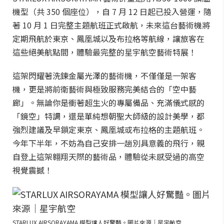
機型（共 350 個座位），自 7 月 12 日起已投入營運，隨
著 10 月 1 日完整主題航班正式啟航，未來這台藝術機將
定期飛航於東京、鳳凰城以及布拉格等航線，讓旅客在
這些絕美航點間，體驗最完整的星宇航空藝術特展！
這架閃耀著洗鍊金屬光澤的藝術機，不僅僅是一架客
機，更是將前衛藝術與極致服務完美結合的「空中藝
廊」。無論你是衝著超生火的專屬備品、充滿儀式感的
「鏡空」特調，還是單純想朝聖大師級的設計美學，都
強烈建議及早鎖定東京、鳳凰城或布拉格的主題航班。
今年下半年，不妨為自己安排一趟別具意義的飛行，親
自登上這架翱翔天際的藝術品，體驗從未感受過的高空
視覺震撼！
STARLUX AIRSORAYAMA 模型讓人好驚豔。圖片來源｜星宇航空