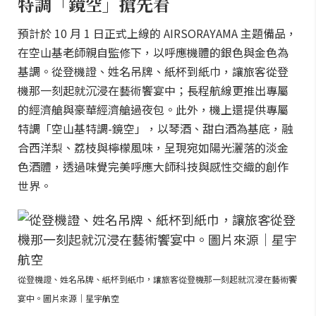
特調「鏡空」搶先看
預計於 10 月 1 日正式上線的 AIRSORAYAMA 主題備品，
在空山基老師親自監修下，以呼應機體的銀色與金色為
基調。從登機證、姓名吊牌、紙杯到紙巾，讓旅客從登
機那一刻起就沉浸在藝術饗宴中；長程航線更推出專屬
的經濟艙與豪華經濟艙過夜包。此外，機上還提供專屬
特調「空山基特調-鏡空」，以琴酒、甜白酒為基底，融
合西洋梨、荔枝與檸檬風味，呈現宛如陽光灑落的淡金
色酒體，透過味覺完美呼應大師科技與感性交織的創作
世界。
從登機證、姓名吊牌、紙杯到紙巾，讓旅客從登機那一刻起就沉浸在藝術饗
宴中。圖片來源｜星宇航空