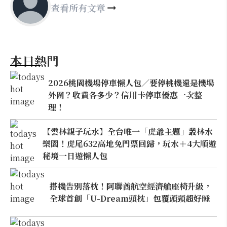
查看所有文章
本日熱門
2026桃園機場停車懶人包／要停桃機還是機場
外圍？收費各多少？信用卡停車優惠一次整
理！
【雲林親子玩水】全台唯一「虎爺主題」叢林水
樂園！虎尾632高地免門票回歸，玩水＋4大順遊
秘境一日遊懶人包
搭機告別落枕！阿聯酋航空經濟艙座椅升級，
全球首創「U-Dream頭枕」包覆頭頸超好睡