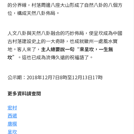
的分界線，村落周邊八座大山形成了自然八卦的八個方
位，構成天然八卦佈局。
人文八卦與天然八卦融合的巧妙佈局，使呈坎成為中國
古村落建設史上的一大奇跡，也成就徽州一處風水寶
地。客人來了，
主人總要說一句“來呈坎，一生無
坎
”。這也已成為流傳久遠的祝福語了。
公示期：2018年12月7日8時至12月13日17時
更多資料請查閱
宏村
西遞
唐模
呈坎