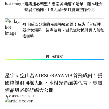
建築迷必朝聖！忠泰美術館10週年：藤本壯介
特展打頭陣，1:5大屋根8月震撼空降台北
離市區15分鐘的嘉義祕境路線！造訪「台版神
隱少女湯屋」清豐濤月、湖景窯烤披薩與人氣私
宅咖啡
接下篇文章
星宇 x 空山基AIRSORAYAMA首飛成田！張
國煒親飛同框大師，木村光希絕美代言，專屬
備品與必搭航線大公開
By
許家禎
2026/07/13