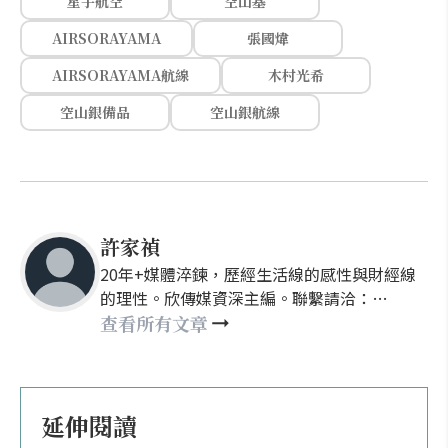
星宇航空
空山基
AIRSORAYAMA
張國煒
AIRSORAYAMA航線
木村光希
空山銀備品
空山銀航線
許家禎
20年+媒體淬鍊，歷經生活線的感性與財經線
的理性。欣傳媒資深主編。聯繫請洽：
nellyhsu@xinmedia.com
查看所有文章
延伸閱讀