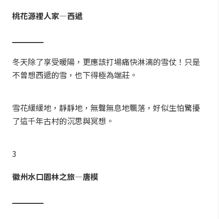
桃花源裡人家—西遞
▁▁▁
▁
冬天除了享受暖陽，更應該打場痛快淋漓的雪仗！只是
不曾想西遞的雪，也下得極為端莊。
雪花緩緩地，靜靜地，無聲無息地飄落，好似生怕驚擾
了這千年古村的沉思與冥想。
3
徽州水口園林之旅—唐模
▁▁▁
▁