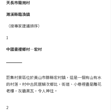
天長市龍崗村
濉溪縣臨渙鎮
（按專家建議排序）
1
中國畫裡鄉村—宏村
▁▁▁
▁
巨集村景區位於黃山市黟縣宏村鎮，這是一個有山有水
的村落。村中古民居鱗次櫛比，街道、小巷裡盡是雕花
老樓，灰牆黑瓦，令人神往。
2