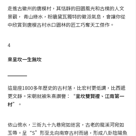
走進古徽州的唐模村，其恬靜的田園風光和古樸的人文
景觀， 青山綠水，粉牆黛瓦獨特的徽派氣息，會讓你從
中欣賞到唐模古村水口園林的匠工巧奪天工傑作。
4
來呈坎一生無坎
▁▁▁
▁
這是座1800多年歷史的古村落，比宏村更低調，比西遞
更文靜。宋朝就被朱熹讚譽：“
呈坎雙賢裡、江南第一
村
”。
依山傍水，三街九十九巷宛如迷宮，古老的龍溪河宛如
玉帶。呈“S”形至北向南穿古村而過，形成八卦陰陽魚