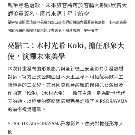
星宇航空張國煒董事長邀請空山基老師於機艙內親筆簽名落款，未來旅客將
可於客艙內親眼欣賞大師珍貴簽名。圖片來源｜星宇航空
亮點二：木村光希 Kōki, 擔任形象大
使，演繹未來美學
本次計畫發布的形象影片與全新機上安全影片引發熱烈
討論。官方正式公開由日本天王巨星木村拓哉與歌手工
藤靜香的二女兒、兼具國際舞台經驗的模特兒女演員及
作曲家「Kōki,（木村光希）」擔任主演，身為新世代代
表的她，以絕美的姿態與氣場完美詮釋了 AIRSORAYAMA
的前衛視覺體驗。
STARLUX AIRSORAYAMA形象影片，由光希擔任形象大
使