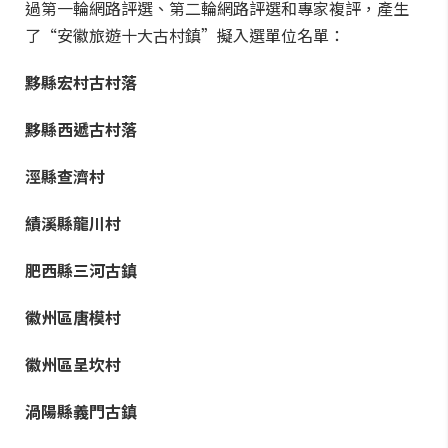
過第一輪網路評選、第二輪網路評選和專家複評，產生
了“安徽旅遊十大古村鎮”擬入選單位名單：
黟縣宏村古村落
黟縣西遞古村落
涇縣查濟村
績溪縣龍川村
肥西縣三河古鎮
徽州區唐模村
徽州區呈坎村
渦陽縣義門古鎮