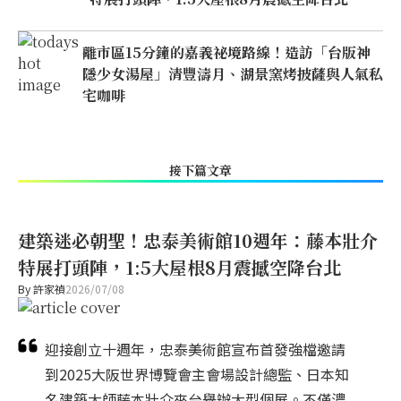
離市區15分鐘的嘉義祕境路線！造訪「台版神
隱少女湯屋」清豐濤月、湖景窯烤披薩與人氣私
宅咖啡
接下篇文章
建築迷必朝聖！忠泰美術館10週年：藤本壯介
特展打頭陣，1:5大屋根8月震撼空降台北
By
許家禎
2026/07/08
迎接創立十週年，忠泰美術館宣布首發強檔邀請
到2025大阪世界博覽會主會場設計總監、日本知
名建築大師藤本壯介來台舉辦大型個展。不僅濃