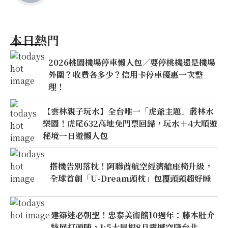
本日熱門
2026桃園機場停車懶人包／要停桃機還是機場
外圍？收費各多少？信用卡停車優惠一次整
理！
【雲林親子玩水】全台唯一「虎爺主題」叢林水
樂園！虎尾632高地免門票回歸，玩水＋4大順遊
秘境一日遊懶人包
搭機告別落枕！阿聯酋航空經濟艙座椅升級，
全球首創「U-Dream頭枕」包覆頭頸超好睡
建築迷必朝聖！忠泰美術館10週年：藤本壯介
特展打頭陣，1:5大屋根8月震撼空降台北