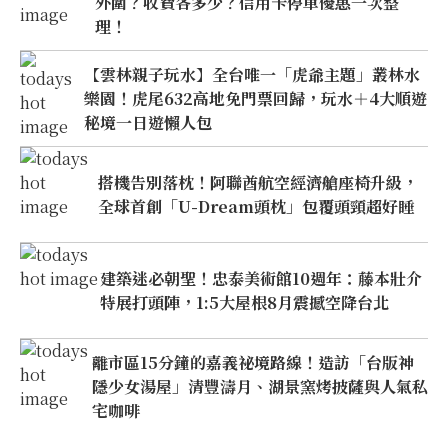
外圍？收費各多少？信用卡停車優惠一次整
理！
【雲林親子玩水】全台唯一「虎爺主題」叢林水
樂園！虎尾632高地免門票回歸，玩水＋4大順遊
秘境一日遊懶人包
搭機告別落枕！阿聯酋航空經濟艙座椅升級，
全球首創「U-Dream頭枕」包覆頭頸超好睡
建築迷必朝聖！忠泰美術館10週年：藤本壯介
特展打頭陣，1:5大屋根8月震撼空降台北
離市區15分鐘的嘉義祕境路線！造訪「台版神
隱少女湯屋」清豐濤月、湖景窯烤披薩與人氣私
宅咖啡