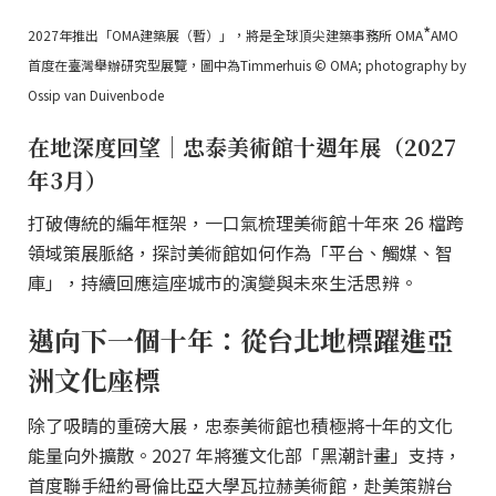
*
2027年推出「OMA建築展（暫）」，將是全球頂尖建築事務所 OMA
AMO
首度在臺灣舉辦研究型展覽，圖中為Timmerhuis © OMA; photography by
Ossip van Duivenbode
在地深度回望｜忠泰美術館十週年展（2027
年3月）
打破傳統的編年框架，一口氣梳理美術館十年來 26 檔跨
領域策展脈絡，探討美術館如何作為「平台、觸媒、智
庫」，持續回應這座城市的演變與未來生活思辨。
邁向下一個十年：從台北地標躍進亞
洲文化座標
除了吸睛的重磅大展，忠泰美術館也積極將十年的文化
能量向外擴散。2027 年將獲文化部「黑潮計畫」支持，
首度聯手紐約哥倫比亞大學瓦拉赫美術館，赴美策辦台