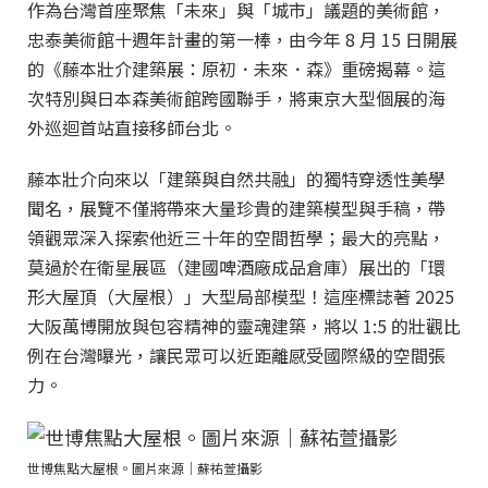
作為台灣首座聚焦「未來」與「城市」議題的美術館，
忠泰美術館十週年計畫的第一棒，由今年 8 月 15 日開展
的《藤本壯介建築展：原初．未來．森》重磅揭幕。這
次特別與日本森美術館跨國聯手，將東京大型個展的海
外巡迴首站直接移師台北。
藤本壯介向來以「建築與自然共融」的獨特穿透性美學
聞名，展覽不僅將帶來大量珍貴的建築模型與手稿，帶
領觀眾深入探索他近三十年的空間哲學；最大的亮點，
莫過於在衛星展區（建國啤酒廠成品倉庫）展出的「環
形大屋頂（大屋根）」大型局部模型！這座標誌著 2025
大阪萬博開放與包容精神的靈魂建築，將以 1:5 的壯觀比
例在台灣曝光，讓民眾可以近距離感受國際級的空間張
力。
世博焦點大屋根。圖片來源｜蘇祐萱攝影