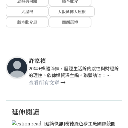
忠泰美術館
藤本壯介
大屋根
大阪萬博大屋根
藤本壯介展
關西萬博
許家禎
20年+媒體淬鍊，歷經生活線的感性與財經線
的理性。欣傳媒資深主編。聯繫請洽：
nellyhsu@xinmedia.com
查看所有文章
延伸閱讀
[建築快訊]樹德綠色夢工廠國際競圖