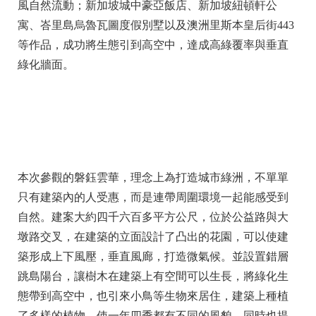
風自然流動；新加坡城中豪亞飯店、新加坡紐頓軒公
寓、峇里島烏魯瓦圖度假別墅以及澳洲里斯本皇后街443
等作品，成功將生態引到高空中，達成高綠覆率與垂直
綠化牆面。
本次參觀的磐鈺雲華，理念上為打造城市綠洲，不單單
只有建築內的人受惠，而是連帶周圍環境一起能感受到
自然。建案大約四千六百多平方公尺，位於公益路與大
墩路交叉，在建築的立面設計了凸出的花園，可以使建
築形成上下風壓，垂直風廊，打造微氣候。並設置錯層
跳島陽台，讓樹木在建築上有空間可以生長，將綠化生
態帶到高空中，也引來小鳥等生物來居住，建築上種植
了多樣的植物，使一年四季都有不同的風貌，同時也提