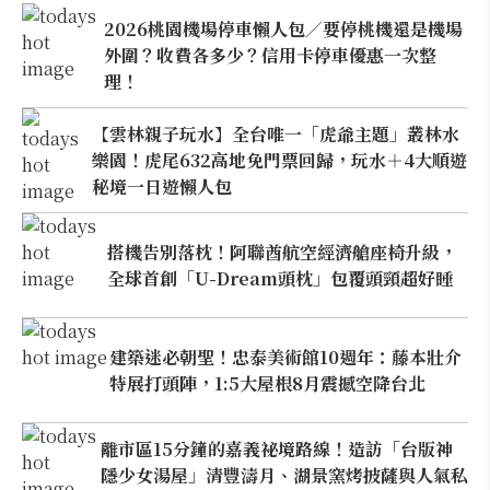
2026桃園機場停車懶人包／要停桃機還是機場
外圍？收費各多少？信用卡停車優惠一次整
理！
【雲林親子玩水】全台唯一「虎爺主題」叢林水
樂園！虎尾632高地免門票回歸，玩水＋4大順遊
秘境一日遊懶人包
搭機告別落枕！阿聯酋航空經濟艙座椅升級，
全球首創「U-Dream頭枕」包覆頭頸超好睡
建築迷必朝聖！忠泰美術館10週年：藤本壯介
特展打頭陣，1:5大屋根8月震撼空降台北
離市區15分鐘的嘉義祕境路線！造訪「台版神
隱少女湯屋」清豐濤月、湖景窯烤披薩與人氣私