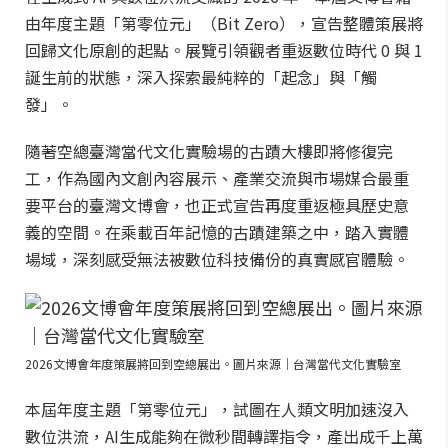
由年度主題「第零位元」（Bit Zero），宣告整體策展將
回歸文化原創的起點。展覽引領觀者重返數位時代 0 與 1
誕生前的狀態，深入探索最純粹的「起念」與「觸
發」。
隨著空總臺灣當代文化實驗場的古蹟大樓即將修復完
工，作為國內文創內容展示、產業交流與市場媒合最重
要平台的臺灣文博會，也正式宣告再度重返極具歷史意
義的空間。在乘載百年記憶的古蹟建築之中，踏入實體
場域，深刻感受無法被數位科技備份的真實感官體驗。
2026文博會年度策展將回到空總展出。圖片來源｜台灣當代文化實驗室
本屆年度主題「第零位元」，試圖在人類文明加速沒入
數位洪流，AI生成能夠在微秒間轉譯指令，產出成千上萬