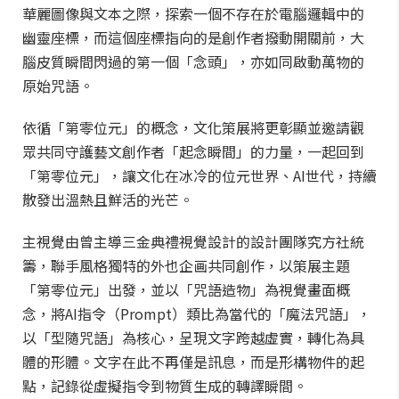
華麗圖像與文本之際，探索一個不存在於電腦邏輯中的
幽靈座標，而這個座標指向的是創作者撥動開關前，大
腦皮質瞬間閃過的第一個「念頭」，亦如同啟動萬物的
原始咒語。
依循「第零位元」的概念，文化策展將更彰顯並邀請觀
眾共同守護藝文創作者「起念瞬間」的力量，一起回到
「第零位元」，讓文化在冰冷的位元世界、AI世代，持續
散發出溫熱且鮮活的光芒。
主視覺由曾主導三金典禮視覺設計的設計團隊究方社統
籌，聯手風格獨特的外也企画共同創作，以策展主題
「第零位元」出發，並以「咒語造物」為視覺畫面概
念，將AI指令（Prompt）類比為當代的「魔法咒語」，
以「型隨咒語」為核心，呈現文字跨越虛實，轉化為具
體的形體。文字在此不再僅是訊息，而是形構物件的起
點，記錄從虛擬指令到物質生成的轉譯瞬間。