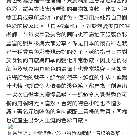
實色彩雖然是一種理論，只要稍加注意身邊周圍的
色彩，試著去收集所看到的事物如食物、建築、運
輸工具或是所處地市的顏色，便可用來練習自己對
色彩的敏感度。「食色?幸也」，對於熱愛美食的謝
老師，在每次享受美食的同時也不忘拍下張張色彩
豐富的照片來與大家分享。像是日本的懷石料理就
是一種豐富色彩表現最好的例子，老師指出日本對
於食物的口感與四季的變化非常敏感，因此在食材
顏色及餐桌用具顏色的選擇上也非常講究。例如青
花瓷顏色的盤子、綠色的筷子、鮮紅的牛排，連醬
汁也特地製成令人清暑的淺色系，都是為了創造出
一次次值得客人慢慢品嚐、一道道令人覺得秀色可
餐的用餐時光。當然，台灣的特色小吃也不惶多
讓，著名深咖啡色的魯肉飯配上青綠的香菜，同樣
也能產生出令人垂涎的色彩口感。
圖片說明：台灣特色小吃中的魯肉飯配上青綠的香菜，