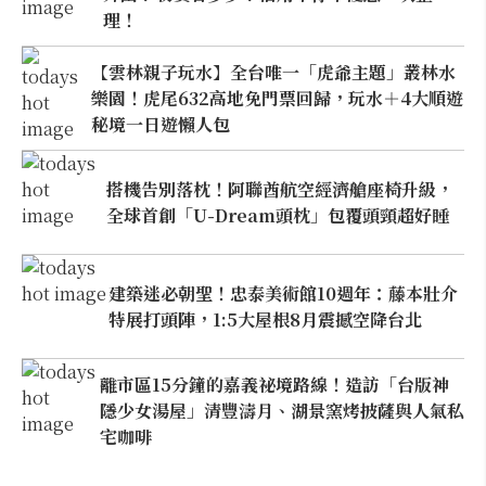
理！
【雲林親子玩水】全台唯一「虎爺主題」叢林水
樂園！虎尾632高地免門票回歸，玩水＋4大順遊
秘境一日遊懶人包
搭機告別落枕！阿聯酋航空經濟艙座椅升級，
全球首創「U-Dream頭枕」包覆頭頸超好睡
建築迷必朝聖！忠泰美術館10週年：藤本壯介
特展打頭陣，1:5大屋根8月震撼空降台北
離市區15分鐘的嘉義祕境路線！造訪「台版神
隱少女湯屋」清豐濤月、湖景窯烤披薩與人氣私
宅咖啡