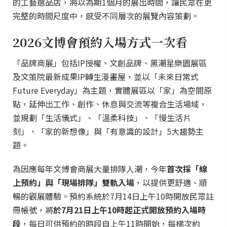
的工藝選品店，將以為期1個月的展出時間，讓民眾在更
完整的時間尺度中，感受不同層次的展覽內容策劃。
2026文博會預約入場方式一次看
「品牌商展」包括IP授權、文創品牌、黑潮星樂園展區
及文策院最新成果IP轉生漫畫屋，並以「未來日常式
Future Everyday」為主題，實體展區以「家」為空間原
點，延伸出工作、創作、休息與交流等複合生活場域，
並規劃「生活儀式」、「溫柔科技」、「慢生活片
刻」、「家的新想像」與「有意識的設計」5大趨勢主
題。
為因應每年文博會商展大量排隊人潮，今年
首次採「線
上預約」與「現場排隊」雙軌入場
，以提供更舒適、順
暢的觀展體驗。預約系統於7月14日上午10時開放民眾註
冊帳號，將
於7月21日上午10時起正式開放預約入場時
段
，每日可供預約的時段自上午11時開始，每梯次約