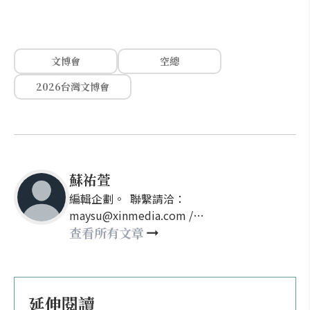
文博會
空總
2026台灣文博會
蘇祐萱
編輯企劃。 聯繫請洽：
maysu@xinmedia.com /
may860527@gmail.com
查看所有文章
延伸閱讀