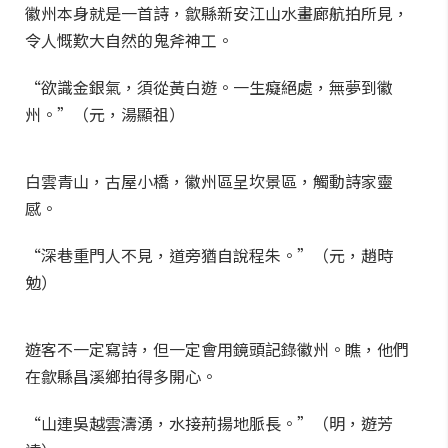
徽州本身就是一首詩，歙縣新安江山水畫廊航拍所見，
令人慨歎大自然的鬼斧神工。
“欲識金銀氣，須從黃白遊。一生癡絕處，無夢到徽
州。”（元，湯顯祖）
白雲青山，古屋小橋，徽州區呈坎景區，觸動詩家靈
感。
“深巷重門人不見，道旁猶自說程朱。”（元，趙時
勉）
遊客不一定寫詩，但一定會用鏡頭記錄徽州。瞧，他們
在歙縣昌溪鄉拍得多開心。
“山連吳越雲濤湧，水接荊揚地脈長。”（明，遊芳