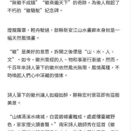
“無徽不成鎮”“徽商遍天下”的奇跡，為後人樹起了
不朽的“徽駱駝”紀念碑。
煙籠霧罩，輕舟駛過，歙縣新安江山水畫廊本身就是一
幅天然風情畫。
“徽”是美好的意思，拆開之後便是“山、水、人、
文”。如今，徽州曾經的人、物和事漸行漸遠，然而，
千百年來詩人筆下的徽州依然風光無限、風情萬種，不
時喚起人們心中深藏的情愫。
詩人筆下的徽州讓人如癡如醉，黟縣宏村景區即有這般
美景。
“山繞清溪水繞城，白雲碧嶂畫難成。處處樓臺藏野
色，家家燈火讀書聲。”南宋詩人趙師秀在這首《徽