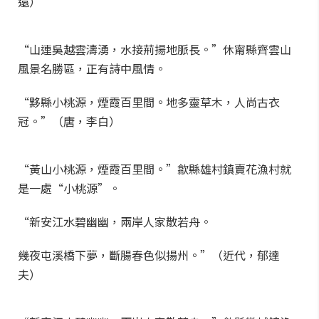
遠）
“山連吳越雲濤湧，水接荊揚地脈長。”休甯縣齊雲山
風景名勝區，正有詩中風情。
“黟縣小桃源，煙霞百里間。地多靈草木，人尚古衣
冠。”（唐，李白）
“黃山小桃源，煙霞百里間。”歙縣雄村鎮賣花漁村就
是一處“小桃源”。
“新安江水碧幽幽，兩岸人家散若舟。
幾夜屯溪橋下夢，斷腸春色似揚州。”（近代，郁達
夫）