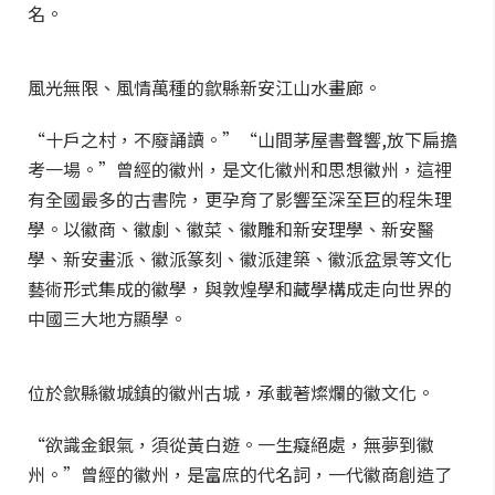
名。
風光無限、風情萬種的歙縣新安江山水畫廊。
“十戶之村，不廢誦讀。”“山間茅屋書聲響,放下扁擔
考一場。”曾經的徽州，是文化徽州和思想徽州，這裡
有全國最多的古書院，更孕育了影響至深至巨的程朱理
學。以徽商、徽劇、徽菜、徽雕和新安理學、新安醫
學、新安畫派、徽派篆刻、徽派建築、徽派盆景等文化
藝術形式集成的徽學，與敦煌學和藏學構成走向世界的
中國三大地方顯學。
位於歙縣徽城鎮的徽州古城，承載著燦爛的徽文化。
“欲識金銀氣，須從黃白遊。一生癡絕處，無夢到徽
州。”曾經的徽州，是富庶的代名詞，一代徽商創造了