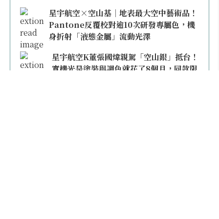
星宇航空×空山基｜地表最大空中藝術品！
Pantone反覆校對逾10次研發專屬色，機
身折射「液態金屬」流動光澤
星宇航空K董張國煒親駕「空山銀」抵台！
實機光是塗裝與調色就花了8個月，同款限
量模型上架即秒殺
本日熱門
2026桃園機場停車懶人包／要停桃機還是機場
外圍？收費各多少？信用卡停車優惠一次整
理！