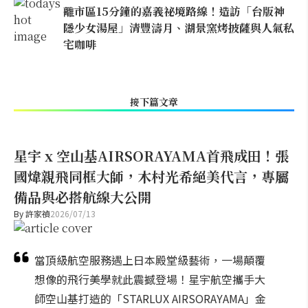
離市區15分鐘的嘉義祕境路線！造訪「台版神
隱少女湯屋」清豐濤月、湖景窯烤披薩與人氣私
宅咖啡
接下篇文章
星宇 x 空山基AIRSORAYAMA首飛成田！張
國煒親飛同框大師，木村光希絕美代言，專屬
備品與必搭航線大公開
By
許家禎
2026/07/13
當頂級航空服務遇上日本殿堂級藝術，一場顛覆
想像的飛行美學就此震撼登場！星宇航空攜手大
師空山基打造的「STARLUX AIRSORAYAMA」金