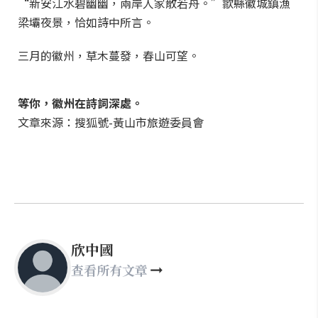
“新安江水碧幽幽，兩岸人家散若舟。”歙縣徽城鎮漁
梁壩夜景，恰如詩中所言。
三月的徽州，草木蔓發，春山可望。
等你，徽州在詩詞深處。
文章來源：搜狐號-黃山市旅遊委員會
欣中國
查看所有文章