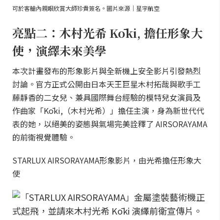
可於客艙內親眼欣賞大師珍貴簽名。圖片來源｜星宇航空
亮點二：木村光希 Kōki, 擔任形象大
使，演繹未來美學
本次計畫發布的形象影片與全新機上安全影片引發熱烈
討論。官方正式公開由日本天王巨星木村拓哉與歌手工
藤靜香的二女兒、兼具國際舞台經驗的模特兒女演員及
作曲家「Kōki,（木村光希）」擔任主演，身為新世代代
表的她，以絕美的姿態與氣場完美詮釋了 AIRSORAYAMA
的前衛視覺體驗。
STARLUX AIRSORAYAMA形象影片，由光希擔任形象大
使