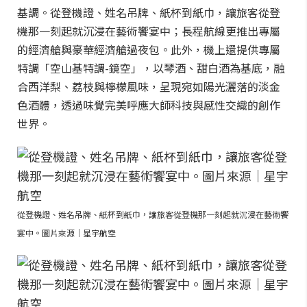
基調。從登機證、姓名吊牌、紙杯到紙巾，讓旅客從登
機那一刻起就沉浸在藝術饗宴中；長程航線更推出專屬
的經濟艙與豪華經濟艙過夜包。此外，機上還提供專屬
特調「空山基特調-鏡空」，以琴酒、甜白酒為基底，融
合西洋梨、荔枝與檸檬風味，呈現宛如陽光灑落的淡金
色酒體，透過味覺完美呼應大師科技與感性交織的創作
世界。
從登機證、姓名吊牌、紙杯到紙巾，讓旅客從登機那一刻起就沉浸在藝術饗
宴中。圖片來源｜星宇航空