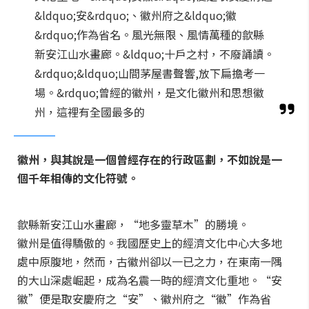
&ldquo;安&rdquo;、徽州府之&ldquo;徽
&rdquo;作為省名。風光無限、風情萬種的歙縣
新安江山水畫廊。&ldquo;十戶之村，不廢誦讀。
&rdquo;&ldquo;山間茅屋書聲響,放下扁擔考一
場。&rdquo;曾經的徽州，是文化徽州和思想徽
州，這裡有全國最多的
徽州，與其說是一個曾經存在的行政區劃，不如說是一
個千年相傳的文化符號。
歙縣新安江山水畫廊，“地多靈草木”的勝境。
徽州是值得驕傲的。我國歷史上的經濟文化中心大多地
處中原腹地，然而，古徽州卻以一已之力，在東南一隅
的大山深處崛起，成為名震一時的經濟文化重地。“安
徽”便是取安慶府之“安”、徽州府之“徽”作為省