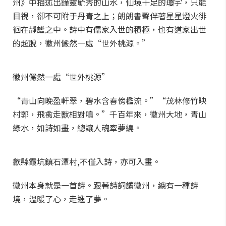
州》中描述出鐘靈毓秀的山水，仙境十足的瓊宇，只能
目視，卻不可附于丹青之上；朗朗書聲伴著星星燈火徘
徊在靜謐之中。詩中有儒家入世的積極，也有道家出世
的超脫，徽州儼然一處“世外桃源。”
徽州儼然一處“世外桃源”
“青山向晚盈軒翠，碧水含春傍檻流。”“茂林修竹映
村郭，飛禽走獸相對鳴。”千百年來，徽州大地，青山
綠水，如詩如畫，總讓人魂牽夢繞。
歙縣霞坑鎮石潭村,不僅入詩，亦可入畫。
徽州本身就是一首詩。跟著詩詞讀徽州，總有一種詩
境，溫暖了心，走進了夢。