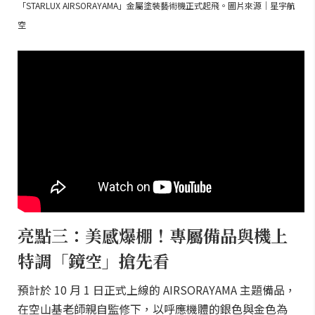
「STARLUX AIRSORAYAMA」金屬塗裝藝術機正式起飛。圖片來源｜星宇航
空
亮點三：美感爆棚！專屬備品與機上
特調「鏡空」搶先看
預計於 10 月 1 日正式上線的 AIRSORAYAMA 主題備品，
在空山基老師親自監修下，以呼應機體的銀色與金色為