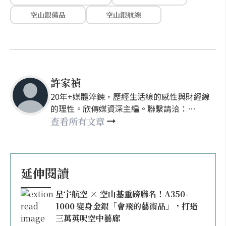
空山銀備品
空山銀航線
許家禎
20年+媒體淬鍊，歷經生活線的感性與財經線
的理性。欣傳媒資深主編。聯繫請洽：
nellyhsu@xinmedia.com
查看所有文章
延伸閱讀
星宇航空 × 空山基重磅聯名！A350-
1000 變身金銀「會飛的藝術品」，打造
三萬英呎空中藝廊