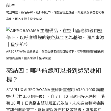
從登機證、姓名吊牌、紙杯到紙巾，讓旅客從登機那一刻起就沉浸在藝術饗
宴中。圖片來源｜星宇航空
AIRSORAYAMA 主題備品，在空山基老師親自監修下，以呼應機體的銀色與
金色為基調。圖片來源｜星宇航空
亮點四：哪些航線可以搭到這架藝術
機？
STARLUX AIRSORAYAMA 藝術計畫選用 A350-1000 旗艦
機型（共 350 個座位），自 7 月 12 日起已投入營運，隨
著 10 月 1 日完整主題航班正式啟航，未來這台藝術機將
定期飛航於東京、鳳凰城以及布拉格等航線，讓旅客在