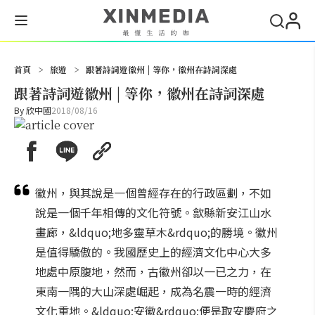
搜尋
首頁
>
旅遊
>
跟著詩詞遊徽州 | 等你，徽州在詩詞深處
跟著詩詞遊徽州 | 等你，徽州在詩詞深處
By
欣中國
2018/08/16
徽州，與其說是一個曾經存在的行政區劃，不如
說是一個千年相傳的文化符號。歙縣新安江山水
畫廊，&ldquo;地多靈草木&rdquo;的勝境。徽州
是值得驕傲的。我國歷史上的經濟文化中心大多
地處中原腹地，然而，古徽州卻以一已之力，在
東南一隅的大山深處崛起，成為名震一時的經濟
文化重地。&ldquo;安徽&rdquo;便是取安慶府之