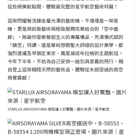
這些絕美航點間，體驗最完整的星宇航空藝術特展！
這架閃耀著洗鍊金屬光澤的藝術機，不僅僅是一架客
機，更是將前衛藝術與極致服務完美結合的「空中藝
廊」。無論你是衝著超生火的專屬備品、充滿儀式感的
「鏡空」特調，還是單純想朝聖大師級的設計美學，都
強烈建議及早鎖定東京、鳳凰城或布拉格的主題航班。
今年下半年，不妨為自己安排一趟別具意義的飛行，親
自登上這架翱翔天際的藝術品，體驗從未感受過的高空
視覺震撼！
STARLUX AIRSORAYAMA 模型讓人好驚豔。圖片來源｜星宇航空