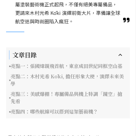
屬塗裝藝術機正式起飛，不僅有絕美專屬備品，
更請來木村光希 Kōki 演繹前衛大片，準備讓全球
航空迷與時尚圈陷入瘋狂。
文章目錄
亮點一：張國煒親飛首航，東京成田世紀同框空山基
亮點二：木村光希 Kōki, 擔任形象大使，演繹未來美
學
亮點三：美感爆棚！專屬備品與機上特調「鏡空」搶
先看
亮點四：哪些航線可以搭到這架藝術機？