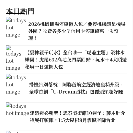
本日熱門
2026桃園機場停車懶人包／要停桃機還是機場
外圍？收費各多少？信用卡停車優惠一次整
理！
【雲林親子玩水】全台唯一「虎爺主題」叢林水
樂園！虎尾632高地免門票回歸，玩水＋4大順遊
秘境一日遊懶人包
搭機告別落枕！阿聯酋航空經濟艙座椅升級，
全球首創「U-Dream頭枕」包覆頭頸超好睡
建築迷必朝聖！忠泰美術館10週年：藤本壯介
特展打頭陣，1:5大屋根8月震撼空降台北