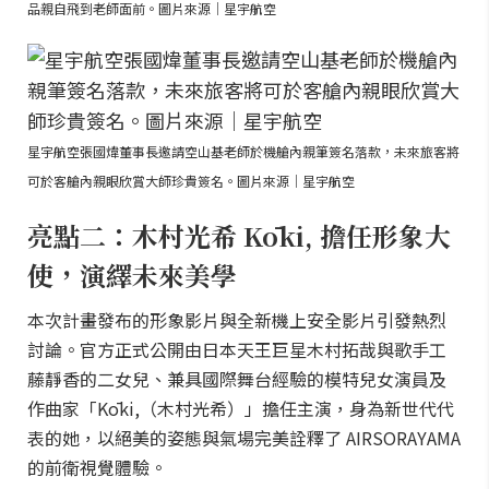
品親自飛到老師面前。圖片來源｜星宇航空
星宇航空張國煒董事長邀請空山基老師於機艙內親筆簽名落款，未來旅客將
可於客艙內親眼欣賞大師珍貴簽名。圖片來源｜星宇航空
亮點二：木村光希 Kōki, 擔任形象大
使，演繹未來美學
本次計畫發布的形象影片與全新機上安全影片引發熱烈
討論。官方正式公開由日本天王巨星木村拓哉與歌手工
藤靜香的二女兒、兼具國際舞台經驗的模特兒女演員及
作曲家「Kōki,（木村光希）」擔任主演，身為新世代代
表的她，以絕美的姿態與氣場完美詮釋了 AIRSORAYAMA
的前衛視覺體驗。