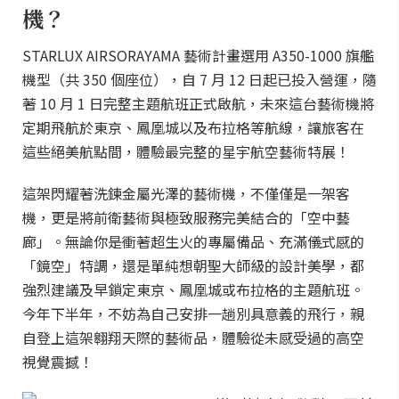
機？
STARLUX AIRSORAYAMA 藝術計畫選用 A350-1000 旗艦
機型（共 350 個座位），自 7 月 12 日起已投入營運，隨
著 10 月 1 日完整主題航班正式啟航，未來這台藝術機將
定期飛航於東京、鳳凰城以及布拉格等航線，讓旅客在
這些絕美航點間，體驗最完整的星宇航空藝術特展！
這架閃耀著洗鍊金屬光澤的藝術機，不僅僅是一架客
機，更是將前衛藝術與極致服務完美結合的「空中藝
廊」。無論你是衝著超生火的專屬備品、充滿儀式感的
「鏡空」特調，還是單純想朝聖大師級的設計美學，都
強烈建議及早鎖定東京、鳳凰城或布拉格的主題航班。
今年下半年，不妨為自己安排一趟別具意義的飛行，親
自登上這架翱翔天際的藝術品，體驗從未感受過的高空
視覺震撼！