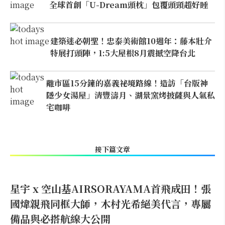
全球首創「U-Dream頭枕」包覆頭頸超好睡
建築迷必朝聖！忠泰美術館10週年：藤本壯介
特展打頭陣，1:5大屋根8月震撼空降台北
離市區15分鐘的嘉義祕境路線！造訪「台版神
隱少女湯屋」清豐濤月、湖景窯烤披薩與人氣私
宅咖啡
接下篇文章
星宇 x 空山基AIRSORAYAMA首飛成田！張
國煒親飛同框大師，木村光希絕美代言，專屬
備品與必搭航線大公開