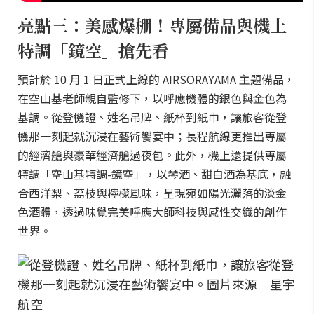
亮點三：美感爆棚！專屬備品與機上
特調「鏡空」搶先看
預計於 10 月 1 日正式上線的 AIRSORAYAMA 主題備品，
在空山基老師親自監修下，以呼應機體的銀色與金色為
基調。從登機證、姓名吊牌、紙杯到紙巾，讓旅客從登
機那一刻起就沉浸在藝術饗宴中；長程航線更推出專屬
的經濟艙與豪華經濟艙過夜包。此外，機上還提供專屬
特調「空山基特調-鏡空」，以琴酒、甜白酒為基底，融
合西洋梨、荔枝與檸檬風味，呈現宛如陽光灑落的淡金
色酒體，透過味覺完美呼應大師科技與感性交織的創作
世界。