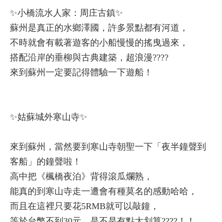
✨小橋流水人家：周庄古鎮✨
蘇州是真正的水鄉澤國，許多景點都有河道，
不時就會有載著遊客的小船慢慢的搖曳過來，
搭配沿岸的垂柳與古典建築，超浪漫????
來到蘇州一定要記得體驗一下遊船！
✨姑蘇城外寒山寺✨
來到蘇州，當然要到寒山寺朝聖一下「夜半鐘聲到
客船」的鐘聲啦！
高中把《楓橋夜泊》背得滾瓜爛熟，
能真的到寒山寺走一遭會有種莫名的感動哈哈，
而且在這裡只要花5RMB就可以敲鐘，
等於台幣不到30元，是不是有點太划算????！！