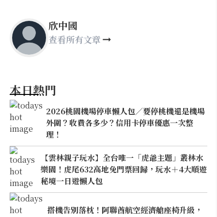
欣中國
查看所有文章
本日熱門
2026桃園機場停車懶人包／要停桃機還是機場
外圍？收費各多少？信用卡停車優惠一次整
理！
【雲林親子玩水】全台唯一「虎爺主題」叢林水
樂園！虎尾632高地免門票回歸，玩水＋4大順遊
秘境一日遊懶人包
搭機告別落枕！阿聯酋航空經濟艙座椅升級，