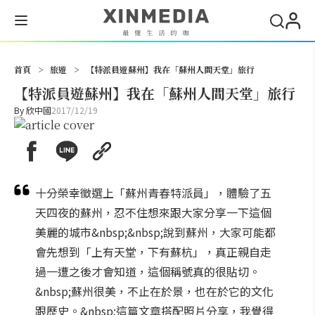
搜尋
首頁
>
旅遊
>
【特派員遊蘇州】我在「蘇州人間天堂」旅行
【特派員遊蘇州】我在「蘇州人間天堂」旅行
By
欣中國
2017/12/19
十分榮幸徵選上「蘇州青春特派員」，體驗了五
天四夜的蘇州，忍不住想來跟大家分享一下這個
美麗的城市&nbsp;&nbsp;說到蘇州，大家可能都
會先想到「上有天堂，下有蘇杭」，真正親自走
過一遭之後才會知道，這個稱號真的很貼切。
&nbsp;蘇州很美，不止在於景，也在於它的文化
跟歷史。&nbsp;這篇文章搭配照片分享，我覺得