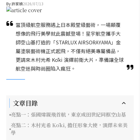
By
許家禎
2026/07/13
當頂級航空服務遇上日本殿堂級藝術，一場顛覆
想像的飛行美學就此震撼登場！星宇航空攜手大
師空山基打造的「STARLUX AIRSORAYAMA」金
屬塗裝藝術機正式起飛，不僅有絕美專屬備品，
更請來木村光希 Kōki 演繹前衛大片，準備讓全球
航空迷與時尚圈陷入瘋狂。
文章目錄
亮點一：張國煒親飛首航，東京成田世紀同框空山基
亮點二：木村光希 Kōki, 擔任形象大使，演繹未來美
學