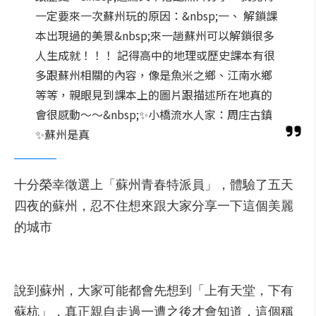
一定要來一次蘇州玩的原因：&nbsp;一、 解鎖課
本出現過的美景&nbsp;來一趟蘇州可以解鎖很多
人生成就！！！ 記得高中的地理或歷史課本有很
多跟蘇州相關的內容，像是魚米之鄉、江南水鄉
等等，親眼見到課本上的圖片跟描述所在地真的
會很感動～～&nbsp;✨小橋流水人家：周庄古鎮
✨蘇州是真
十分榮幸徵選上「蘇州青春特派員」，體驗了五天
四夜的蘇州，忍不住想來跟大家分享一下這個美麗
的城市
說到蘇州，大家可能都會先想到「上有天堂，下有
蘇杭」，真正親自走過一遭之後才會知道，這個稱