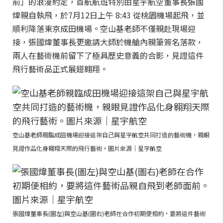
前」的浪漫約定，首航航班特別由星宇航空董事長張國
煒親自執飛，於7月12日上午 8:43 從桃園機場起飛，並
順利降落東京成田機場。空山基老師不僅親赴現場迎
接，張國煒董事長更邀請大師於機艙內親筆簽名落款，
兩人在藝術機前留下了極具歷史意義的合影，見證這件
飛行藝術品正式展翅翱翔。
空山基老師親臨成田機場迎接這架自己與星宇航空共同打造的藝術機，親眼
見證作品化身翱翔天際的飛行藝術。圖片來源｜星宇航空
張國煒董事長(圖左)與空山基(圖右)老師在合作初期便相約，要將這件藝術