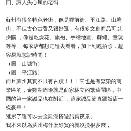
四、讓人失心瘋的老街
蘇州有很多特色老街，像是觀前街、平江路、山塘
街，不但古色古香又很好逛，有很多文創商品可以
採購 ，像是乾燥花、旗袍、手繪地圖、蘇繡、童玩
等等， 每家店都想走進去看看，加上到處拍照，超
容易就忘記時間！
（圖：山塘街）
（圖：平江路）
而且蘇州其實不只有古蹟！！！它也是有繁榮的商
業區的，金雞湖周邊就是商家林立的繁華鬧區，中
國的第一家誠品也在附近 ，這家誠品簡直跟飯店一
樣豪華！
逛累了還可以去金雞湖搭遊船賞夜景。
我本來以為蘇州梅什麼好買的就沒換很多錢，