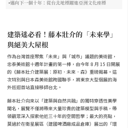
邁向下一個十年：從台北地標躍進亞洲文化座標
建築迷必看！藤本壯介的「未來學」
與絕美大屋根
作為台灣首座聚焦「未來」與「城市」議題的美術館，
忠泰美術館十週年計畫的第一棒，由今年 8 月 15 日開展
的《藤本壯介建築展：原初．未來．森》重磅揭幕。這
次特別與日本森美術館跨國聯手，將東京大型個展的海
外巡迴首站直接移師台北。
藤本壯介向來以「建築與自然共融」的獨特穿透性美學
聞名，展覽不僅將帶來大量珍貴的建築模型與手稿，帶
領觀眾深入探索他近三十年的空間哲學；最大的亮點，
莫過於在衛星展區（建國啤酒廠成品倉庫）展出的「環