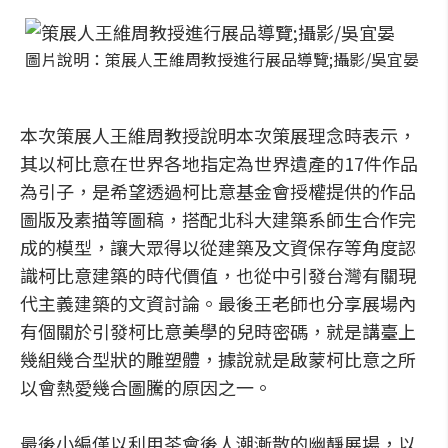
圖片說明：策展人王維周教授進行展品導覽;攝影/吳宜晏
本次策展人王維周教授說明本次策展理念時表示，
其以柯比意在世界各地指定為世界遺產的17件作品
為引子，是希望透過柯比意基金會授權提供的作品
圖版及素描等圖稿，搭配北科大建築系師生合作完
成的模型，讓大眾得以從建築及文資保存等角度認
識柯比意建築的時代價值，也從中引發台灣有關現
代主義建築的文資討論。最後王老師也分享展場內
有個關於引發柯比意美學的兒時密碼，就是講臺上
幾組幾合型狀的雕塑體，據說就是啟蒙柯比意之所
以會熱愛幾合圖騰的原因之一。
最後小編僅以利用茶會後人潮漸散的幽靜展場，以