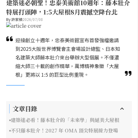
建築迷必朝聖！忠泰美術館10週年：藤本壯介
特展打頭陣，1:5大屋根8月震撼空降台北
By
許家禎
2026/07/08
迎接創立十週年，忠泰美術館宣布首發強檔邀請
到2025大阪世界博覽會主會場設計總監、日本知
名建築大師藤本壯介來台舉辦大型個展。不僅濃
縮大師三十載的創作精華，萬博精神象徵「大屋
根」更將以 1:5 的巨型比例重現。
文章目錄
建築迷必看！藤本壯介的「未來學」與絕美大屋根
不只藤本壯介！2027 年 OMA 頂尖特展接力登場