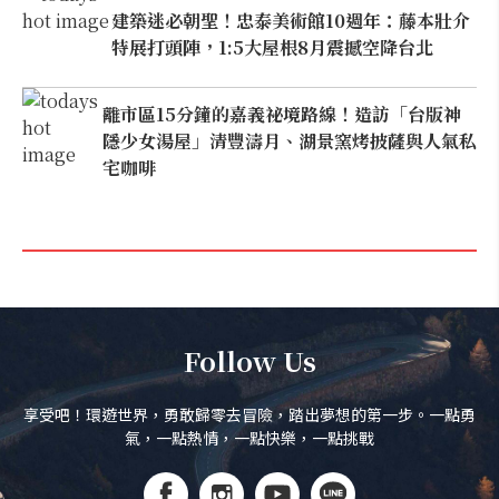
建築迷必朝聖！忠泰美術館10週年：藤本壯介
特展打頭陣，1:5大屋根8月震撼空降台北
離市區15分鐘的嘉義祕境路線！造訪「台版神
隱少女湯屋」清豐濤月、湖景窯烤披薩與人氣私
宅咖啡
Follow Us
享受吧！環遊世界，勇敢歸零去冒險，踏出夢想的第一步。一點勇
氣，一點熱情，一點快樂，一點挑戰