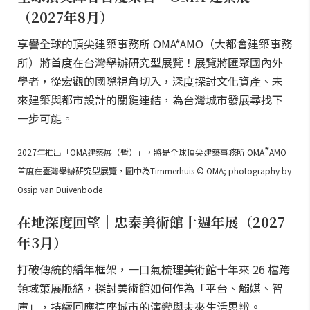
（2027年8月）
享譽全球的頂尖建築事務所 OMA*AMO（大都會建築事務
所）將首度在台灣舉辦研究型展覽！展覽將匯聚國內外
學者，從宏觀的國際視角切入，深度探討文化資產、未
來建築與都市設計的關鍵連結，為台灣城市發展尋找下
一步可能。
*
2027年推出「OMA建築展（暫）」，將是全球頂尖建築事務所 OMA
AMO
首度在臺灣舉辦研究型展覽，圖中為Timmerhuis © OMA; photography by
Ossip van Duivenbode
在地深度回望｜忠泰美術館十週年展（2027
年3月）
打破傳統的編年框架，一口氣梳理美術館十年來 26 檔跨
領域策展脈絡，探討美術館如何作為「平台、觸媒、智
庫」，持續回應這座城市的演變與未來生活思辨。