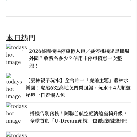
本日熱門
2026桃園機場停車懶人包／要停桃機還是機場
外圍？收費各多少？信用卡停車優惠一次整
理！
【雲林親子玩水】全台唯一「虎爺主題」叢林水
樂園！虎尾632高地免門票回歸，玩水＋4大順遊
秘境一日遊懶人包
搭機告別落枕！阿聯酋航空經濟艙座椅升級，
全球首創「U-Dream頭枕」包覆頭頸超好睡