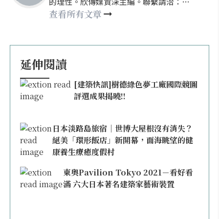
的理性。欣傳媒資深主編。聯繫請洽：
nellyhsu@xinmedia.com
查看所有文章
延伸閱讀
[建築快訊]樹德綠色夢工廠國際競圖
評選成果揭曉!!
日本淡路島旅宿｜世博大屋根沒有消失？
絕美「環形飯店」新開幕，面海眺望的健
康養生療癒度假村
東奧Pavilion Tokyo 2021－看好看
滿 六大日本著名建築家藝術裝置