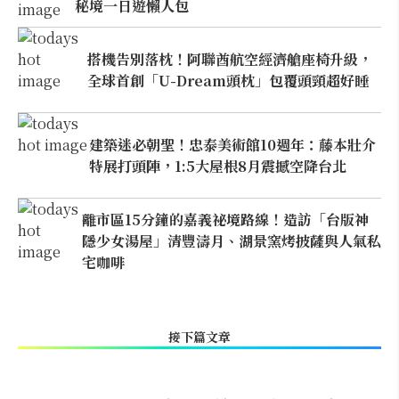
秘境一日遊懶人包
搭機告別落枕！阿聯酋航空經濟艙座椅升級，
全球首創「U-Dream頭枕」包覆頭頸超好睡
建築迷必朝聖！忠泰美術館10週年：藤本壯介
特展打頭陣，1:5大屋根8月震撼空降台北
離市區15分鐘的嘉義祕境路線！造訪「台版神
隱少女湯屋」清豐濤月、湖景窯烤披薩與人氣私
宅咖啡
接下篇文章