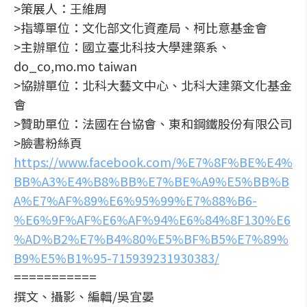
>策展人：王維周
>指導單位：文化部文化資產局、柯比意基金會
>主辦單位：國立臺北科技大學建築系、
do_co,mo.mo taiwan
>協辦單位：北科大藝文中心、北科大建築文化基金
會
>贊助單位：法國在台協會、東和鋼鐵股份有限公司
>臉書粉絲頁
https://www.facebook.com/%E7%8F%BE%E4%
BB%A3%E4%B8%BB%E7%BE%A9%E5%BB%B
A%E7%AF%89%E6%95%99%E7%88%B6-
%E6%9F%AF%E6%AF%94%E6%84%8F130%E6
%AD%B2%E7%B4%80%E5%BF%B5%E7%89%
B9%E5%B1%95-715939231930383/
===========
撰文、攝影、編輯/吳宜晏