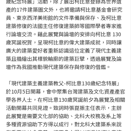
歲紀念特展」活動，除了展出柯比意登錄為世界遺
產的17件建築圖文外，也將邀請柯比意基金會研究
員、東京西洋美術館的文件準備與保存、及柯比意
建築修復的法國主任修復建築師等國際學者專家進
行論壇交流。藉此展覽與論壇的安排向柯比意 130
歲冥誕祝賀，呈現柯比意的偉大建築成就，同時讓
廣大的建築愛好者重新認識這位定義了現代主義建
築且描繪出其樣貌輪廓的建築巨擘，透過展覽及論
壇作為我國推動現代建築保存與修復的借鑑。
「現代建築主義建築教父-柯比意130歲紀念特展」
於10月5日開幕，會中聚集台灣建築及文化資產產官
學各界人士，在柯比意130歲冥誕前夕為展覽及相關
活動開幕共同見證。致詞時張崑振主任表示，主辦
此展覽是需要文化部的協助、北科大校務及系上等
多種資源協助下方得以成行，對北科大建築系來說